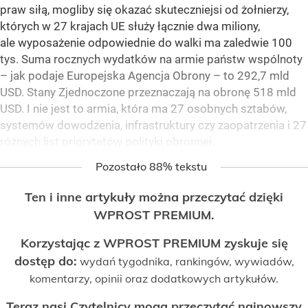
praw siłą, mogliby się okazać skuteczniejsi od żołnierzy,
których w 27 krajach UE służy łącznie dwa miliony,
ale wyposażenie odpowiednie do walki ma zaledwie 100
tys. Suma rocznych wydatków na armie państw wspólnoty
– jak podaje Europejska Agencja Obrony – to 292,7 mld
USD. Stany Zjednoczone przeznaczają na obronę 518 mld
USD. I nie jest to armia, która ma 27 osobnych sztabów,
systemów dowodzenia, infrastruktury czy zaopatrzenia i 27
różnych list priorytetów polityki obronnej.
Pozostało 88% tekstu
Ten i inne artykuły można przeczytać dzięki
WPROST PREMIUM.
Korzystając z WPROST PREMIUM zyskuje się
dostęp do:
wydań tygodnika, rankingów, wywiadów,
komentarzy, opinii oraz dodatkowych artykułów.
Teraz nasi Czytelnicy mogą przeczytać najnowszy