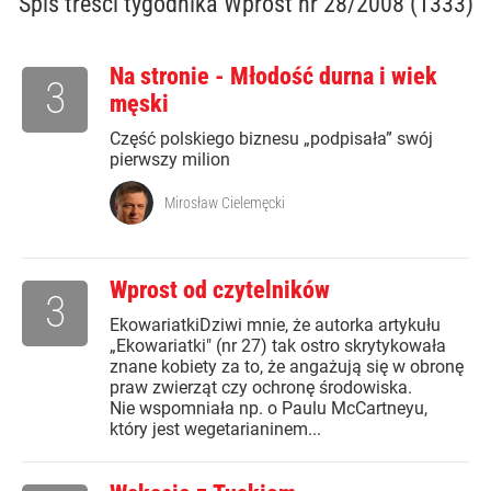
Spis treści
tygodnika Wprost nr 28/2008 (1333)
Na stronie - Młodość durna i wiek
3
męski
Część polskiego biznesu „podpisała” swój
pierwszy milion
Mirosław Cielemęcki
Wprost od czytelników
3
EkowariatkiDziwi mnie, że autorka artykułu
„Ekowariatki" (nr 27) tak ostro skrytykowała
znane kobiety za to, że angażują się w obronę
praw zwierząt czy ochronę środowiska.
Nie wspomniała np. o Paulu McCartneyu,
który jest wegetarianinem...