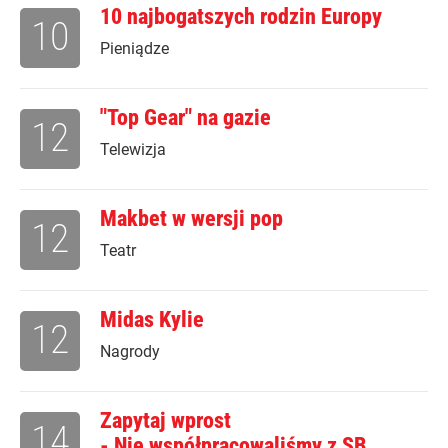
10 najbogatszych rodzin Europy
10
Pieniądze
"Top Gear" na gazie
12
Telewizja
Makbet w wersji pop
12
Teatr
Midas Kylie
12
Nagrody
Zapytaj wprost
14
- Nie współpracowaliśmy z SB