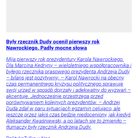
Były rzecznik Dudy ocenił pierwszy rok
Nawrockiego. Padły mocne słowa
Mija pierwszy rok prezydentury Karola Nawrockiego.
Dla Marcina Kędryny – wieloletniego współpracownika i
byłego rzecznika prasowego prezydenta Andrzeja Dudy
– bilans jest pozytywny: – Karol Nawrocki na obecny
czas permanentnego kryzysu politycznego sprawuje
swój urząd w sposób dojrzały i adekwatny do wyzwań –
akcentuje. Jednocześnie przestrzega przed
porównywaniem kolejnych prezydentów. – Andrzej
Duda zdał w paru sytuacjach egzamin celująco, ale
jeszcze przez jakiś czas będzie niedoceniony, jak kiedyś
Aleksander Kwaśniewski, a po latach się to zmieniło –
tłumaczy były rzecznik Andrzeja Dudy.