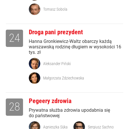
Tomasz Sobola
Droga pani prezydent
24
Hanna Gronkiewicz-Waltz obarczy każdą
warszawską rodzinę długiem w wysokości 16
tys. zł
Aleksander Piński
Małgorzata Zdziechowska
Pegeery zdrowia
28
Prywatna służba zdrowia upodabnia się
do państwowej
Agnieszka Sijka
Sergiusz Sachno