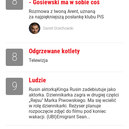
8
- Gosiewski ma w sobie coś
Rozmowa z Iwoną Arent, uznaną
za najpiękniejszą posłankę klubu PiS
Daniel Orzechowski
Odgrzewane kotlety
8
Telewizja
Ludzie
9
Rusin aktorkąKinga Rusin zadebiutuje jako
aktorka. Dziennikarka zagra w drugiej części
„Rejsu" Marka Piwowskiego. Ma się wcielić
w rolę dziennikarki. Reżyser planuje
rozpoczęcie zdjęć do filmu pod koniec
wakacji. (UBI)Emigrant Sean...