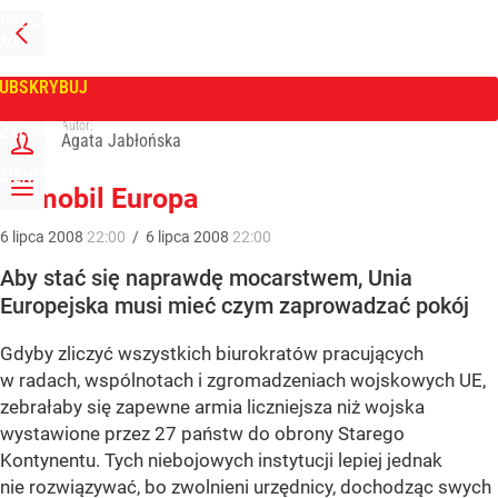
PRZEJDŹ
NA
WPROST
STRONĘ
GŁÓWNĄ
UBSKRYBUJ
Tygodnik Wprost
Autor:
ZALOGUJ
Agata Jabłońska
MENU
Demobil Europa
6
lipca
2008
22:00
/
6
lipca
2008
22:00
Aby stać się naprawdę mocarstwem, Unia
Europejska musi mieć czym zaprowadzać pokój
Gdyby zliczyć wszystkich biurokratów pracujących
w radach, wspólnotach i zgromadzeniach wojskowych UE,
zebrałaby się zapewne armia liczniejsza niż wojska
wystawione przez 27 państw do obrony Starego
Kontynentu. Tych niebojowych instytucji lepiej jednak
nie rozwiązywać, bo zwolnieni urzędnicy, dochodząc swych