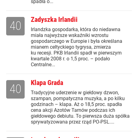
spadła o...
Zadyszka Irlandii
40
Irlandzka gospodarka, która do niedawna
miała najwyższe wskaźniki wzrostu
gospodarczego w Europie i była określana
mianem celtyckiego tygrysa, zmierza
ku recesji. PKB Irlandii spadł w pierwszym
kwartale 2008 r. o 1,5 proc. – podało
Centralne...
Klapa Grada
40
Tradycyjne uderzenie w giełdowy dzwon,
szampan, pompatyczna muzyka, a po kilku
godzinach – klapa. Aż o 18,5 proc. spadła
cena akcji Azotów Tarnów podczas ich
giełdowego debiutu. To pierwsza duża spółka
sprywatyzowana przez rząd PO-PSL....