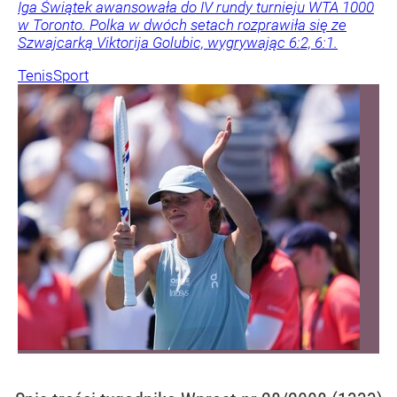
Iga Świątek awansowała do IV rundy turnieju WTA 1000
w Toronto. Polka w dwóch setach rozprawiła się ze
Szwajcarką Viktorija Golubic, wygrywając 6:2, 6:1.
Tenis
Sport