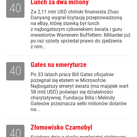
Lunch za dwa miliony
40
Za 2,11 mln USD chiński finansista Zhao
Danyang wygrał licytację przeprowadzoną
na eBay, której stawką był lunch
z najbogatszym człowiekiem świata i guru
inwestorów Warrenem Buffettem. Miliarder już
po raz szósty sprzedał prawo do zjedzenia
z nim...
Gates na emeryturze
40
Po 33 latach pracy Bill Gates oficjalnie
pożegnał się etatem w Microsofcie.
Najbogatszy emeryt świata (ma majątek wart
58 mld USD) poświęci się działalności
charytatywnej. Fundacja Billa i Melindy
Gatesów przeznacza setki milionów dolarów
na...
Złomowisko Czarnobyl
40