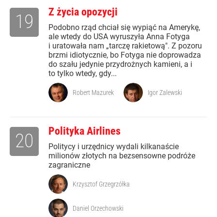
Z życia opozycji
19
Podobno rząd chciał się wypiąć na Amerykę,
ale wtedy do USA wyruszyła Anna Fotyga
i uratowała nam „tarczę rakietową". Z pozoru
brzmi idiotycznie, bo Fotyga nie doprowadza
do szału jedynie przydrożnych kamieni, a i
to tylko wtedy, gdy...
Robert Mazurek
Igor Zalewski
Polityka Airlines
20
Politycy i urzędnicy wydali kilkanaście
milionów złotych na bezsensowne podróże
zagraniczne
Krzysztof Grzegrzółka
Daniel Orzechowski