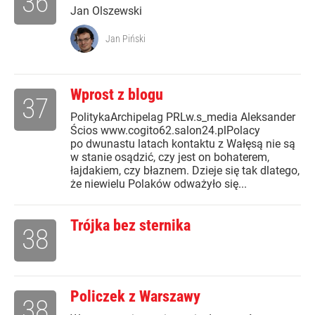
36
Jan Olszewski
Jan Piński
Wprost z blogu
37
PolitykaArchipelag PRLw.s_media Aleksander
Ścios www.cogito62.salon24.plPolacy
po dwunastu latach kontaktu z Wałęsą nie są
w stanie osądzić, czy jest on bohaterem,
łajdakiem, czy błaznem. Dzieje się tak dlatego,
że niewielu Polaków odważyło się...
Trójka bez sternika
38
Policzek z Warszawy
38