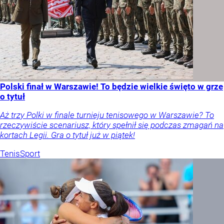
Polski finał w Warszawie! To będzie wielkie święto w grze
o tytuł
Aż trzy Polki w finale turnieju tenisowego w Warszawie? To
rzeczywiście scenariusz, który spełnił się podczas zmagań na
kortach Legii. Gra o tytuł już w piątek!
Tenis
Sport