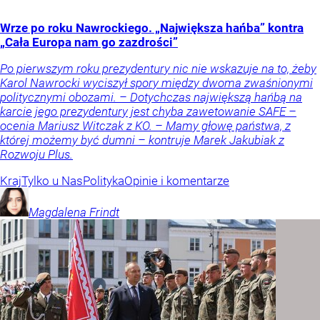
Wrze po roku Nawrockiego. „Największa hańba” kontra
„Cała Europa nam go zazdrości”
Po pierwszym roku prezydentury nic nie wskazuje na to, żeby
Karol Nawrocki wyciszył spory między dwoma zwaśnionymi
politycznymi obozami. – Dotychczas największą hańbą na
karcie jego prezydentury jest chyba zawetowanie SAFE –
ocenia Mariusz Witczak z KO. – Mamy głowę państwa, z
której możemy być dumni – kontruje Marek Jakubiak z
Rozwoju Plus.
Kraj
Tylko u Nas
Polityka
Opinie i komentarze
Magdalena
Frindt