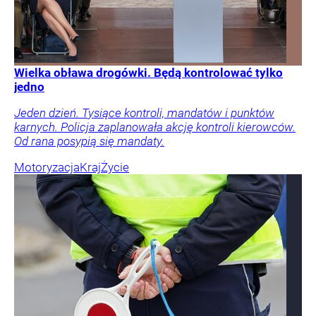
Wielka obława drogówki. Będą kontrolować tylko
jedno
Jeden dzień. Tysiące kontroli, mandatów i punktów
karnych. Policja zaplanowała akcję kontroli kierowców.
Od rana posypią się mandaty.
Motoryzacja
Kraj
Życie