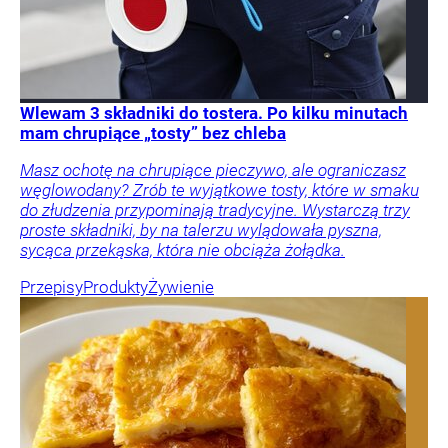
Wlewam 3 składniki do tostera. Po kilku minutach
mam chrupiące „tosty” bez chleba
Masz ochotę na chrupiące pieczywo, ale ograniczasz
węglowodany? Zrób te wyjątkowe tosty, które w smaku
do złudzenia przypominają tradycyjne. Wystarczą trzy
proste składniki, by na talerzu wylądowała pyszna,
sycąca przekąska, która nie obciąża żołądka.
Przepisy
Produkty
Żywienie