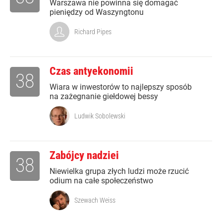
Warszawa nie powinna się domagać
pieniędzy od Waszyngtonu
Richard Pipes
Czas antyekonomii
38
Wiara w inwestorów to najlepszy sposób
na zażegnanie giełdowej bessy
Ludwik Sobolewski
Zabójcy nadziei
38
Niewielka grupa złych ludzi może rzucić
odium na całe społeczeństwo
Szewach Weiss