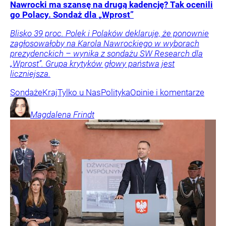
Nawrocki ma szansę na drugą kadencję? Tak ocenili
go Polacy. Sondaż dla „Wprost”
Blisko 39 proc. Polek i Polaków deklaruje, że ponownie
zagłosowałoby na Karola Nawrockiego w wyborach
prezydenckich – wynika z sondażu SW Research dla
„Wprost”. Grupa krytyków głowy państwa jest
liczniejsza.
Sondaże
Kraj
Tylko u Nas
Polityka
Opinie i komentarze
Magdalena
Frindt