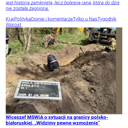
jest historią zamkniętą, lecz bolesną raną, która do dziś
nie została zagojona.
Kraj
Polityka
Opinie i komentarze
Tylko u Nas
Tygodnik
Wprost
Wiceszef MSWiA o sytuacji na granicy polsko-
białoruskiej. „Widzimy pewne wzmożenie”