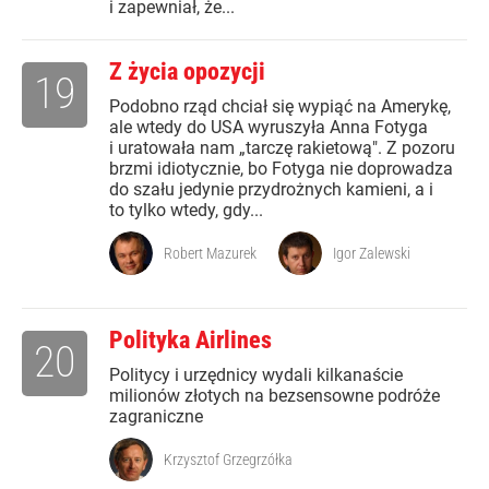
i zapewniał, że...
Z życia opozycji
19
Podobno rząd chciał się wypiąć na Amerykę,
ale wtedy do USA wyruszyła Anna Fotyga
i uratowała nam „tarczę rakietową". Z pozoru
brzmi idiotycznie, bo Fotyga nie doprowadza
do szału jedynie przydrożnych kamieni, a i
to tylko wtedy, gdy...
Robert Mazurek
Igor Zalewski
Polityka Airlines
20
Politycy i urzędnicy wydali kilkanaście
milionów złotych na bezsensowne podróże
zagraniczne
Krzysztof Grzegrzółka