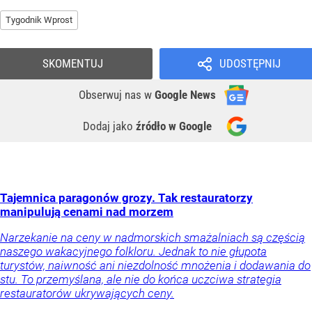
Tygodnik Wprost
SKOMENTUJ
UDOSTĘPNIJ
Obserwuj nas
w
Google News
Dodaj jako
źródło w Google
Tajemnica paragonów grozy. Tak restauratorzy
manipulują cenami nad morzem
Narzekanie na ceny w nadmorskich smażalniach są częścią
naszego wakacyjnego folkloru. Jednak to nie głupota
turystów, naiwność ani niezdolność mnożenia i dodawania do
stu. To przemyślana, ale nie do końca uczciwa strategia
restauratorów ukrywających ceny.