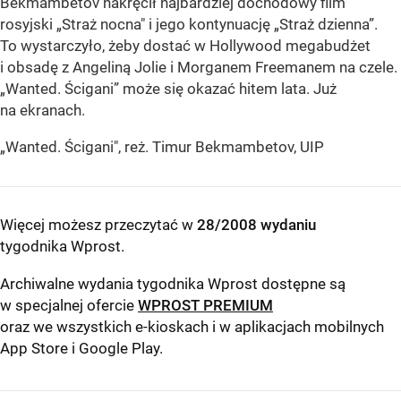
Bekmambetov nakręcił najbardziej dochodowy film
rosyjski „Straż nocna" i jego kontynuację „Straż dzienna”.
To wystarczyło, żeby dostać w Hollywood megabudżet
i obsadę z Angeliną Jolie i Morganem Freemanem na czele.
„Wanted. Ścigani” może się okazać hitem lata. Już
na ekranach.
„Wanted. Ścigani", reż. Timur Bekmambetov, UIP
Więcej możesz przeczytać w
28/2008 wydaniu
tygodnika Wprost
.
Archiwalne wydania tygodnika Wprost dostępne są
w specjalnej ofercie
WPROST PREMIUM
oraz we wszystkich e-kioskach i w aplikacjach mobilnych
App Store
i
Google Play
.