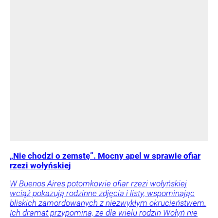
„Nie chodzi o zemstę”. Mocny apel w sprawie ofiar
rzezi wołyńskiej
W Buenos Aires potomkowie ofiar rzezi wołyńskiej
wciąż pokazują rodzinne zdjęcia i listy, wspominając
bliskich zamordowanych z niezwykłym okrucieństwem.
Ich dramat przypomina, że dla wielu rodzin Wołyń nie