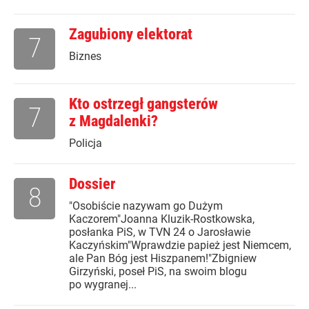
Zagubiony elektorat
7
Biznes
Kto ostrzegł gangsterów
7
z Magdalenki?
Policja
Dossier
8
"Osobiście nazywam go Dużym
Kaczorem"Joanna Kluzik-Rostkowska,
posłanka PiS, w TVN 24 o Jarosławie
Kaczyńskim"Wprawdzie papież jest Niemcem,
ale Pan Bóg jest Hiszpanem!"Zbigniew
Girzyński, poseł PiS, na swoim blogu
po wygranej...