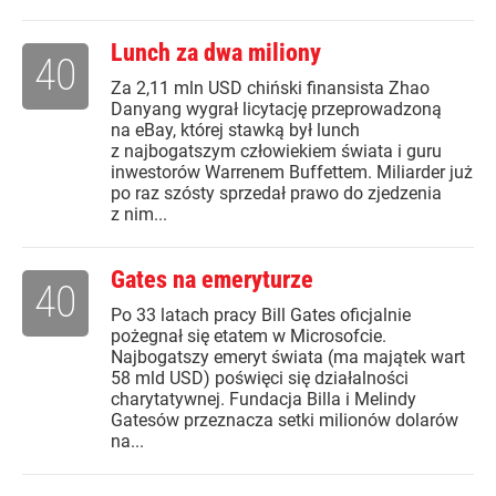
Lunch za dwa miliony
40
Za 2,11 mln USD chiński finansista Zhao
Danyang wygrał licytację przeprowadzoną
na eBay, której stawką był lunch
z najbogatszym człowiekiem świata i guru
inwestorów Warrenem Buffettem. Miliarder już
po raz szósty sprzedał prawo do zjedzenia
z nim...
Gates na emeryturze
40
Po 33 latach pracy Bill Gates oficjalnie
pożegnał się etatem w Microsofcie.
Najbogatszy emeryt świata (ma majątek wart
58 mld USD) poświęci się działalności
charytatywnej. Fundacja Billa i Melindy
Gatesów przeznacza setki milionów dolarów
na...