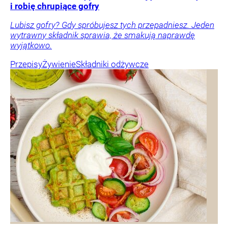
i robię chrupiące gofry
Lubisz gofry? Gdy spróbujesz tych przepadniesz. Jeden
wytrawny składnik sprawia, że smakują naprawdę
wyjątkowo.
Przepisy
Żywienie
Składniki odżywcze