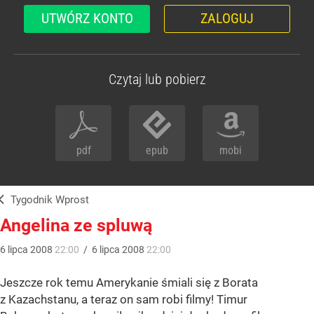
UTWÓRZ KONTO
ZALOGUJ
Czytaj lub pobierz
pdf
epub
mobi
Tygodnik Wprost
Angelina ze spluwą
6
lipca
2008
22:00
/
6
lipca
2008
22:00
Jeszcze rok temu Amerykanie śmiali się z Borata
z Kazachstanu, a teraz on sam robi filmy! Timur