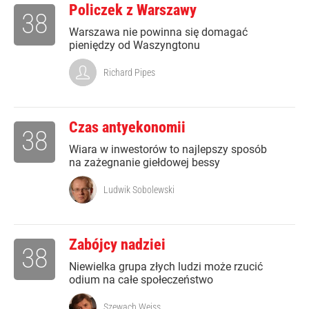
Policzek z Warszawy
38
Warszawa nie powinna się domagać
pieniędzy od Waszyngtonu
Richard Pipes
Czas antyekonomii
38
Wiara w inwestorów to najlepszy sposób
na zażegnanie giełdowej bessy
Ludwik Sobolewski
Zabójcy nadziei
38
Niewielka grupa złych ludzi może rzucić
odium na całe społeczeństwo
Szewach Weiss