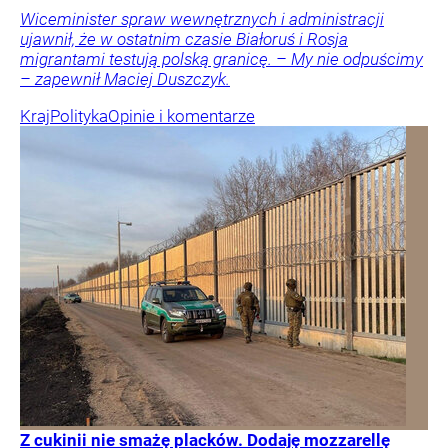
Wiceminister spraw wewnętrznych i administracji
ujawnił, że w ostatnim czasie Białoruś i Rosja
migrantami testują polską granicę. – My nie odpuścimy
– zapewnił Maciej Duszczyk.
Kraj
Polityka
Opinie i komentarze
Z cukinii nie smażę placków. Dodaję mozzarellę