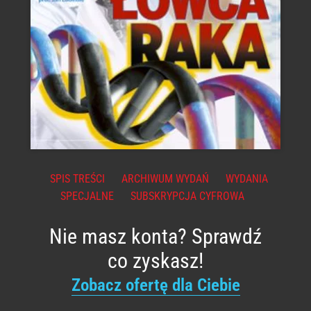
SPIS TREŚCI
ARCHIWUM WYDAŃ
WYDANIA
SPECJALNE
SUBSKRYPCJA CYFROWA
Nie masz konta? Sprawdź
co zyskasz!
Zobacz ofertę dla Ciebie