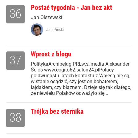
Postać tygodnia - Jan bez akt
36
Jan Olszewski
Jan Piński
Wprost z blogu
37
PolitykaArchipelag PRLw.s_media Aleksander
Ścios www.cogito62.salon24.plPolacy
po dwunastu latach kontaktu z Wałęsą nie są
w stanie osądzić, czy jest on bohaterem,
łajdakiem, czy błaznem. Dzieje się tak dlatego,
że niewielu Polaków odważyło się...
Trójka bez sternika
38