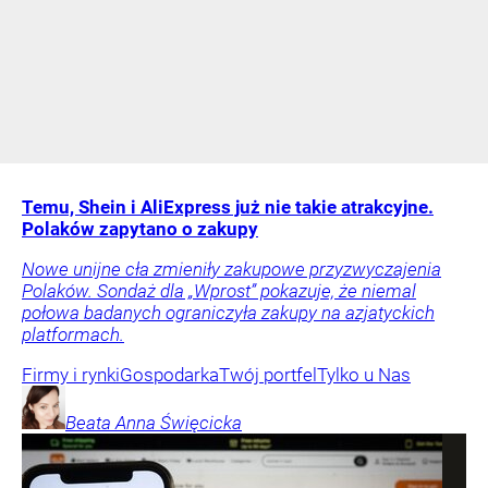
Temu, Shein i AliExpress już nie takie atrakcyjne.
Polaków zapytano o zakupy
Nowe unijne cła zmieniły zakupowe przyzwyczajenia
Polaków. Sondaż dla „Wprost” pokazuje, że niemal
połowa badanych ograniczyła zakupy na azjatyckich
platformach.
Firmy i rynki
Gospodarka
Twój portfel
Tylko u Nas
Beata Anna
Święcicka