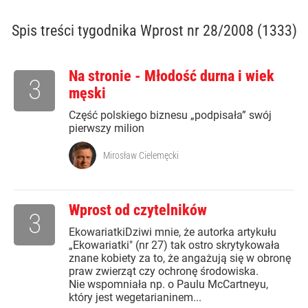
Spis treści
tygodnika Wprost nr 28/2008 (1333)
Na stronie - Młodość durna i wiek
3
męski
Część polskiego biznesu „podpisała” swój
pierwszy milion
Mirosław Cielemęcki
Wprost od czytelników
3
EkowariatkiDziwi mnie, że autorka artykułu
„Ekowariatki" (nr 27) tak ostro skrytykowała
znane kobiety za to, że angażują się w obronę
praw zwierząt czy ochronę środowiska.
Nie wspomniała np. o Paulu McCartneyu,
który jest wegetarianinem...