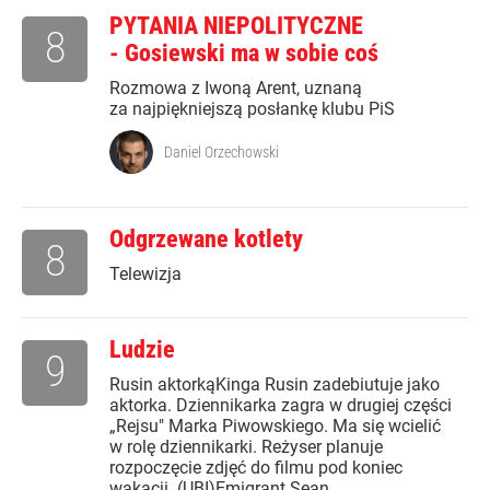
PYTANIA NIEPOLITYCZNE
8
- Gosiewski ma w sobie coś
Rozmowa z Iwoną Arent, uznaną
za najpiękniejszą posłankę klubu PiS
Daniel Orzechowski
Odgrzewane kotlety
8
Telewizja
Ludzie
9
Rusin aktorkąKinga Rusin zadebiutuje jako
aktorka. Dziennikarka zagra w drugiej części
„Rejsu" Marka Piwowskiego. Ma się wcielić
w rolę dziennikarki. Reżyser planuje
rozpoczęcie zdjęć do filmu pod koniec
wakacji. (UBI)Emigrant Sean...