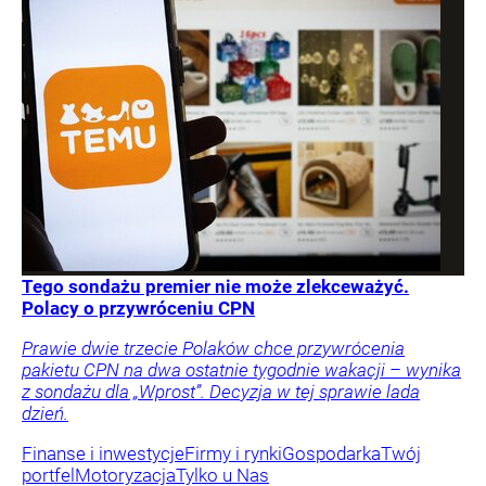
Tego sondażu premier nie może zlekceważyć.
Polacy o przywróceniu CPN
Prawie dwie trzecie Polaków chce przywrócenia
pakietu CPN na dwa ostatnie tygodnie wakacji – wynika
z sondażu dla „Wprost”. Decyzja w tej sprawie lada
dzień.
Finanse i inwestycje
Firmy i rynki
Gospodarka
Twój
portfel
Motoryzacja
Tylko u Nas