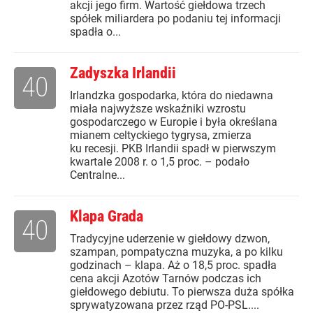
akcji jego firm. Wartość giełdowa trzech
spółek miliardera po podaniu tej informacji
spadła o...
Zadyszka Irlandii
40
Irlandzka gospodarka, która do niedawna
miała najwyższe wskaźniki wzrostu
gospodarczego w Europie i była określana
mianem celtyckiego tygrysa, zmierza
ku recesji. PKB Irlandii spadł w pierwszym
kwartale 2008 r. o 1,5 proc. – podało
Centralne...
Klapa Grada
40
Tradycyjne uderzenie w giełdowy dzwon,
szampan, pompatyczna muzyka, a po kilku
godzinach – klapa. Aż o 18,5 proc. spadła
cena akcji Azotów Tarnów podczas ich
giełdowego debiutu. To pierwsza duża spółka
sprywatyzowana przez rząd PO-PSL....