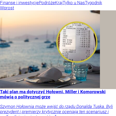
Finanse i inwestycje
Podróże
Kraj
Tylko u Nas
Tygodnik
Wprost
Taki plan ma dotyczyć Hołowni. Miller i Komorowski
mówią o politycznej grze
Szymon Hołownia może wejść do rządu Donalda Tuska. Byli
prezydent i premierzy krytycznie oceniają ten scenariusz i