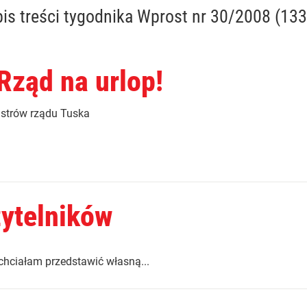
is treści
tygodnika Wprost nr 30/2008 (133
 Rząd na urlop!
strów rządu Tuska
zytelników
podatkowe W związku z
chciałam przedstawić własną...