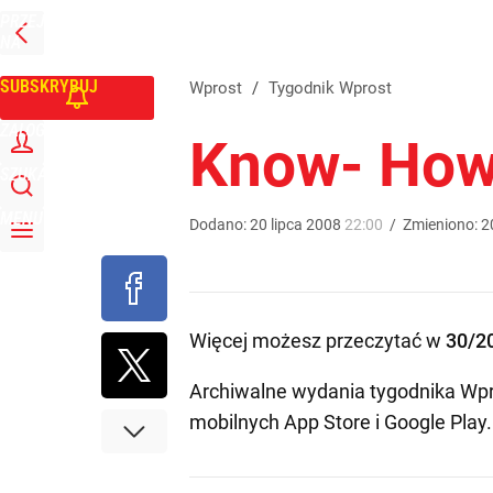
PRZEJDŹ
Udostępnij
0
Skomentuj
NA
WPROST
STRONĘ
GŁÓWNĄ
SUBSKRYBUJ
Wprost
/
Tygodnik Wprost
ZALOGUJ
Know- Ho
SZUKAJ
MENU
Dodano:
20
lipca
2008
22:00
/
Zmieniono:
2
Więcej możesz przeczytać w
30/2
Archiwalne wydania tygodnika Wpr
mobilnych
App Store
i
Google Play
.