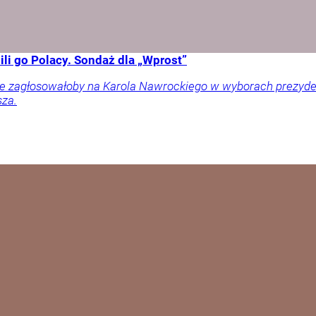
li go Polacy. Sondaż dla „Wprost”
ownie zagłosowałoby na Karola Nawrockiego w wyborach prezy
sza.