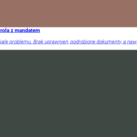
trola z mandatem
skalę problemu. Brak uprawnień, podrobione dokumenty, a na