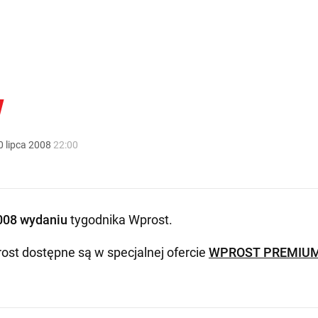
w
0
lipca
2008
22:00
008 wydaniu
tygodnika Wprost
.
ost dostępne są w specjalnej ofercie
WPROST PREMIU