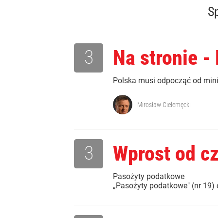
Sp
3
Na stronie -
Polska musi odpocząć od mini
Mirosław Cielemęcki
3
Wprost od c
Pasożyty 
„Pasożyty podatkowe" (nr 19) 