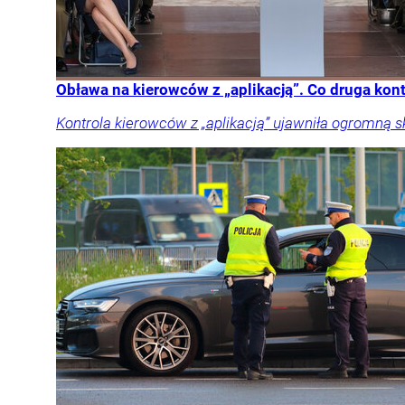
Obława na kierowców z „aplikacją”. Co druga kon
Kontrola kierowców z „aplikacją” ujawniła ogromną 