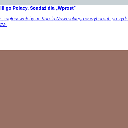
li go Polacy. Sondaż dla „Wprost”
ownie zagłosowałoby na Karola Nawrockiego w wyborach prezy
sza.