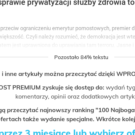
 sprawie prywatyzacji służby zdrowia t
rzeciw ograniczeniu emerytur pomostowych, premier da
większość. Czyli należy rozumieć, że demokracja jest wt
em jest uprawniona do uprawiania tam terroru. Jasne i 
Pozostało 84% tekstu
 i inne artykuły można przeczytać dzięki WP
OST PREMIUM zyskuje się dostęp do:
wydań tyg
komentarzy, opinii oraz dodatkowych arty
ogą przeczytać najnowszy ranking "100 Najbo
fertach także wydanie specjalne. Wkrótce kolej
rzez 3 miesiące lub wybierz o