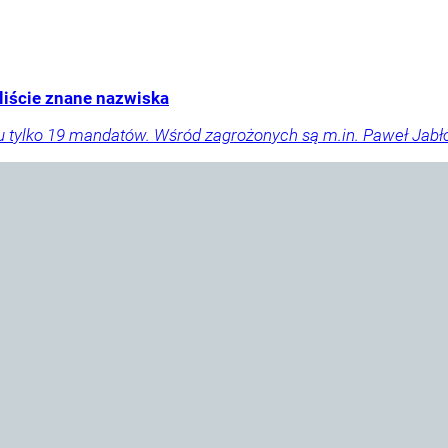
liście znane nazwiska
u tylko 19 mandatów. Wśród zagrożonych są m.in. Paweł Jabłoń