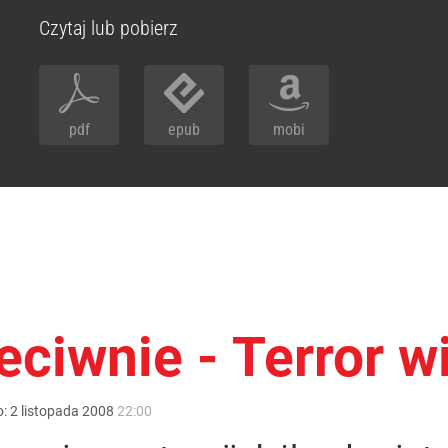
Czytaj lub pobierz
pdf
epub
mobi
eciwnie - Terror w
o:
2
listopada
2008
22:00