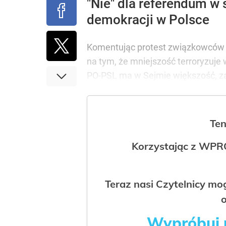
"Nie" dla referendum w
demokracji w Polsce
Komentując protest związkowców p
na tym, że mniejszość terroryzuje 
PO-PSL ma w Sejmie większość, zat
Ten
Korzystając z WPR
Teraz nasi Czytelnicy m
o
Wypróbuj p