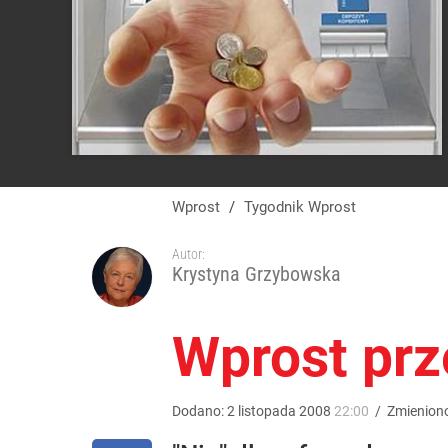
Wprost
/
Tygodnik Wprost
Autor:
Krystyna Grzybowska
Wprost prz
Dodano:
2
listopada
2008
22:00
/
Zmienion