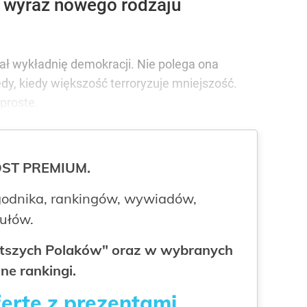
o wyraz nowego rodzaju
ł wykładnię demokracji. Nie polega ona
edy, kiedy większość terroryzuje mniejszość.
proste.
ROST PREMIUM.
odnika, rankingów, wywiadów,
kułów.
gatszych Polaków" oraz w wybranych
ne rankingi.
fertę z prezentami