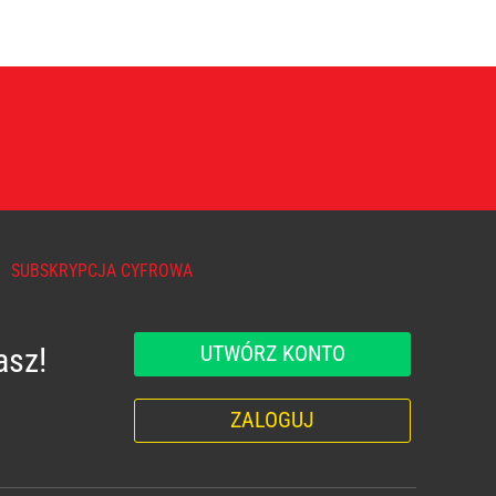
SUBSKRYPCJA CYFROWA
UTWÓRZ KONTO
asz!
ZALOGUJ