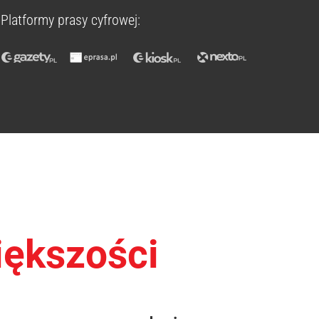
Platformy prasy cyfrowej:
iększości