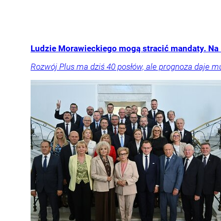
Ludzie Morawieckiego mogą stracić mandaty. Na 
Rozwój Plus ma dziś 40 posłów, ale prognoza daje m