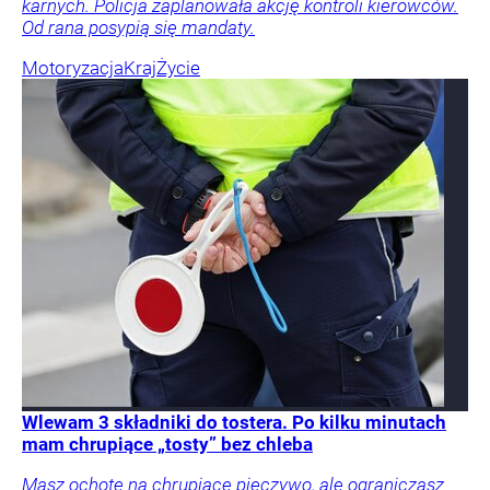
karnych. Policja zaplanowała akcję kontroli kierowców.
Od rana posypią się mandaty.
Motoryzacja
Kraj
Życie
Wlewam 3 składniki do tostera. Po kilku minutach
mam chrupiące „tosty” bez chleba
Masz ochotę na chrupiące pieczywo, ale ograniczasz