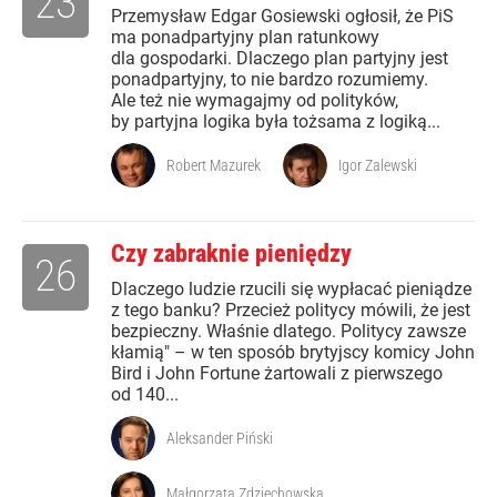
23
Przemysław Edgar Gosiewski ogłosił, że PiS
ma ponadpartyjny plan ratunkowy
dla gospodarki. Dlaczego plan partyjny jest
ponadpartyjny, to nie bardzo rozumiemy.
Ale też nie wymagajmy od polityków,
by partyjna logika była tożsama z logiką...
Robert Mazurek
Igor Zalewski
Czy zabraknie pieniędzy
26
Dlaczego ludzie rzucili się wypłacać pieniądze
z tego banku? Przecież politycy mówili, że jest
bezpieczny. Właśnie dlatego. Politycy zawsze
kłamią" – w ten sposób brytyjscy komicy John
Bird i John Fortune żartowali z pierwszego
od 140...
Aleksander Piński
Małgorzata Zdziechowska