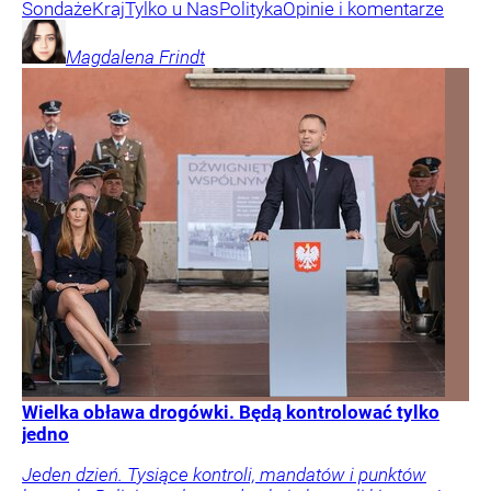
Sondaże
Kraj
Tylko u Nas
Polityka
Opinie i komentarze
Magdalena
Frindt
Wielka obława drogówki. Będą kontrolować tylko
jedno
Jeden dzień. Tysiące kontroli, mandatów i punktów