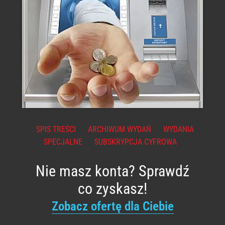
SPIS TREŚCI
ARCHIWUM WYDAŃ
WYDANIA
SPECJALNE
SUBSKRYPCJA CYFROWA
Nie masz konta? Sprawdź
co zyskasz!
Zobacz ofertę dla Ciebie