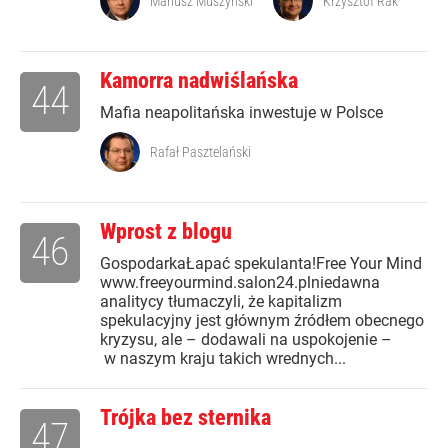
Mariusz Muszyński
Krzysztof Rak
Kamorra nadwiślańska
44
Mafia neapolitańska inwestuje w Polsce
Rafał Pasztelański
Wprost z blogu
46
GospodarkaŁapać spekulanta!Free Your Mind
www.freeyourmind.salon24.plniedawna
analitycy tłumaczyli, że kapitalizm
spekulacyjny jest głównym źródłem obecnego
kryzysu, ale – dodawali na uspokojenie –
w naszym kraju takich wrednych...
Trójka bez sternika
47