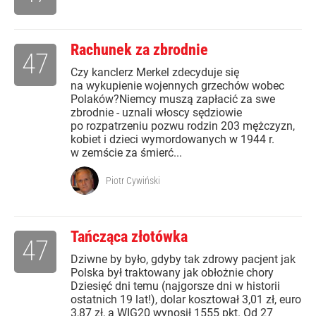
Rachunek za zbrodnie
47
Czy kanclerz Merkel zdecyduje się
na wykupienie wojennych grzechów wobec
Polaków?Niemcy muszą zapłacić za swe
zbrodnie - uznali włoscy sędziowie
po rozpatrzeniu pozwu rodzin 203 mężczyzn,
kobiet i dzieci wymordowanych w 1944 r.
w zemście za śmierć...
Piotr Cywiński
Tańcząca złotówka
47
Dziwne by było, gdyby tak zdrowy pacjent jak
Polska był traktowany jak obłożnie chory
Dziesięć dni temu (najgorsze dni w historii
ostatnich 19 lat!), dolar kosztował 3,01 zł, euro
3,87 zł, a WIG20 wynosił 1555 pkt. Od 27