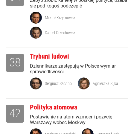
Żebyb zrobić karierę w polskiej polityce, trzeba
się pod kogoś podczepić
Michał Krzymowski
Daniel Orzechowski
Trybuni ludowi
38
Dziennikarze zastępują w Polsce wymiar
sprawiedliwości
Sergiusz Sachno
Agnieszka Sijka
Polityka atomowa
42
Postawienie na atom wzmocni pozycję
Warszawy wobec Moskwy