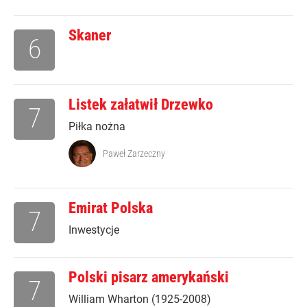
Skaner
6
Listek załatwił Drzewko
7
Piłka nożna
Paweł Zarzeczny
Emirat Polska
7
Inwestycje
Polski pisarz amerykański
7
William Wharton (1925-2008)