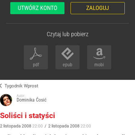
UTWÓRZ KONTO
ZALOGUJ
Czytaj lub pobierz
pdf
epub
mobi
Tygodnik Wprost
Autor:
Dominika Ćosić
Soliści i statyści
2
listopada
2008
22:00
/
2
listopada
2008
22:00