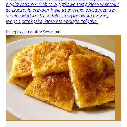
węglowodany? Zrób te wyjątkowe tosty, które w smaku
do złudzenia przypominają tradycyjne. Wystarczą trzy
proste składniki, by na talerzu wylądowała pyszna,
sycąca przekąska, która nie obciąża żołądka.
Przepisy
Produkty
Żywienie