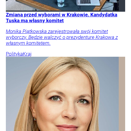
Zmiana przed wyborami w Krakowie. Kandydatka
Tuska ma własny komitet
Monika Piątkowska zarejestrowała swój komitet
wyborczy. Będzie walczyć o prezydenturę Krakowa z
własnym komitetem.
Polityka
Kraj