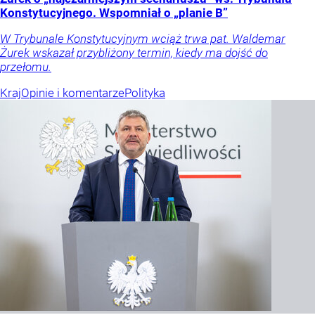
Konstytucyjnego. Wspomniał o „planie B”
W Trybunale Konstytucyjnym wciąż trwa pat. Waldemar
Żurek wskazał przybliżony termin, kiedy ma dojść do
przełomu.
Kraj
Opinie i komentarze
Polityka