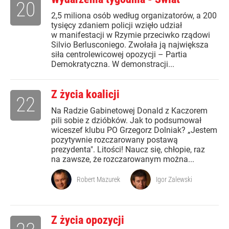
20
2,5 miliona osób według organizatorów, a 200
tysięcy zdaniem policji wzięło udział
w manifestacji w Rzymie przeciwko rządowi
Silvio Berlusconiego. Zwołała ją największa
siła centrolewicowej opozycji – Partia
Demokratyczna. W demonstracji...
Z życia koalicji
22
Na Radzie Gabinetowej Donald z Kaczorem
pili sobie z dzióbków. Jak to podsumował
wiceszef klubu PO Grzegorz Dolniak? „Jestem
pozytywnie rozczarowany postawą
prezydenta". Litości! Naucz się, chłopie, raz
na zawsze, że rozczarowanym można...
Robert Mazurek
Igor Zalewski
Z życia opozycji