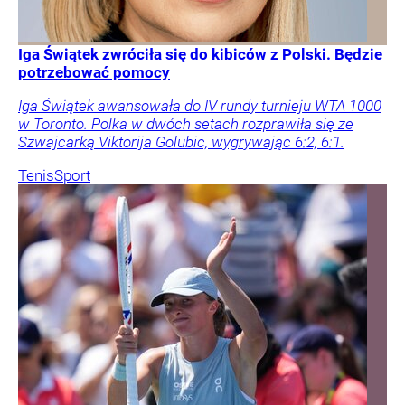
Iga Świątek zwróciła się do kibiców z Polski. Będzie
potrzebować pomocy
Iga Świątek awansowała do IV rundy turnieju WTA 1000
w Toronto. Polka w dwóch setach rozprawiła się ze
Szwajcarką Viktorija Golubic, wygrywając 6:2, 6:1.
Tenis
Sport