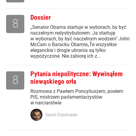
Dossier
8
„Senator Obama startuje w wyborach, by być
naczelnym redystrybutorem. Ja startuję
w wyborach, by być naczelnym wodzem" John
McCain o Baracku Obamie„Te wszystkie
eleganckie i drogie ubrania są tylko
wypożyczone. Nie zabiorę ich z...
Pytania niepolityczne: Wywinąłem
8
niewąskiego orła
Rozmowa z Pawłem Poncyliuszem, posłem
PiS, mistrzem parlamentarzystów
w narciarstwie
Daniel Orzechowski