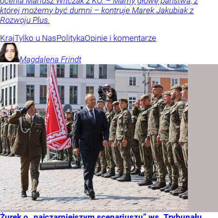
ocenia Mariusz Witczak z KO. – Mamy głowę państwa, z
której możemy być dumni – kontruje Marek Jakubiak z
Rozwoju Plus.
Kraj
Tylko u Nas
Polityka
Opinie i komentarze
Magdalena
Frindt
Żurek o „najczarniejszym scenariuszu” ws. Trybunału