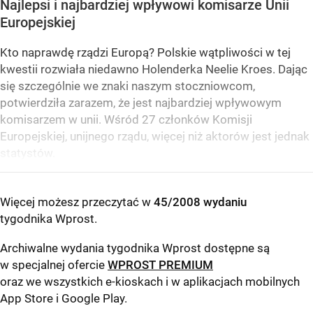
Najlepsi i najbardziej wpływowi komisarze Unii
Europejskiej
Kto naprawdę rządzi Europą? Polskie wątpliwości w tej
kwestii rozwiała niedawno Holenderka Neelie Kroes. Dając
się szczególnie we znaki naszym stoczniowcom,
potwierdziła zarazem, że jest najbardziej wpływowym
komisarzem w unii. Wśród 27 członków Komisji
Europejskiej, unijnego rządu, więcej niż aktorów jest jednak
statystów.
Więcej możesz przeczytać w
45/2008 wydaniu
tygodnika Wprost
.
Archiwalne wydania tygodnika Wprost dostępne są
w specjalnej ofercie
WPROST PREMIUM
oraz we wszystkich e-kioskach i w aplikacjach mobilnych
App Store
i
Google Play
.