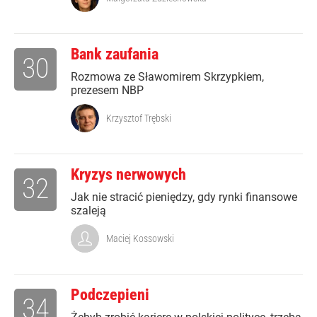
Bank zaufania
30
Rozmowa ze Sławomirem Skrzypkiem,
prezesem NBP
Krzysztof Trębski
Kryzys nerwowych
32
Jak nie stracić pieniędzy, gdy rynki finansowe
szaleją
Maciej Kossowski
Podczepieni
34