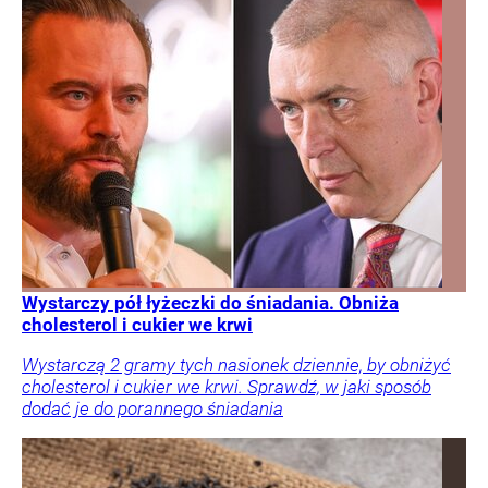
Wystarczy pół łyżeczki do śniadania. Obniża
cholesterol i cukier we krwi
Wystarczą 2 gramy tych nasionek dziennie, by obniżyć
cholesterol i cukier we krwi. Sprawdź, w jaki sposób
dodać je do porannego śniadania