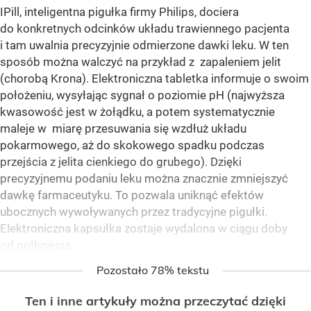
IPill, inteligentna pigułka firmy Philips, dociera
do konkretnych odcinków układu trawiennego pacjenta
i tam uwalnia precyzyjnie odmierzone dawki leku. W ten
sposób można walczyć na przykład z zapaleniem jelit
(chorobą Krona). Elektroniczna tabletka informuje o swoim
położeniu, wysyłając sygnał o poziomie pH (najwyższa
kwasowość jest w żołądku, a potem systematycznie
maleje w miarę przesuwania się wzdłuż układu
pokarmowego, aż do skokowego spadku podczas
przejścia z jelita cienkiego do grubego). Dzięki
precyzyjnemu podaniu leku można znacznie zmniejszyć
dawkę farmaceutyku. To pozwala uniknąć efektów
ubocznych wywoływanych przez tradycyjne pigułki.
Elektroniczna kapsułka zostaje wydalona w ciągu doby
od połknięcia.
Pozostało 78% tekstu
Ten i inne artykuły można przeczytać dzięki