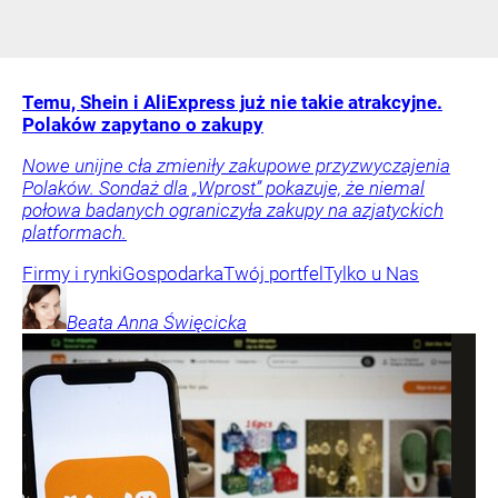
Temu, Shein i AliExpress już nie takie atrakcyjne.
Polaków zapytano o zakupy
Nowe unijne cła zmieniły zakupowe przyzwyczajenia
Polaków. Sondaż dla „Wprost” pokazuje, że niemal
połowa badanych ograniczyła zakupy na azjatyckich
platformach.
Firmy i rynki
Gospodarka
Twój portfel
Tylko u Nas
Beata Anna
Święcicka