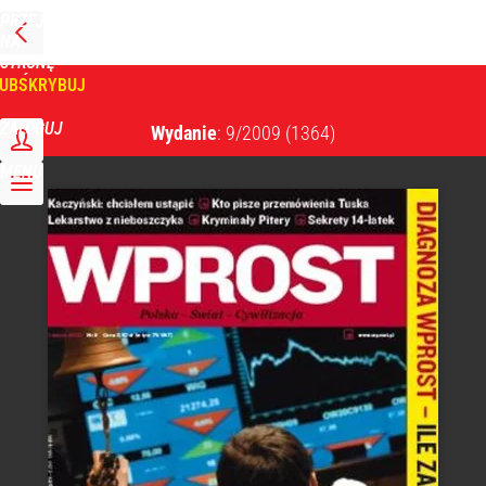
PRZEJDŹ
NA
WPROST
STRONĘ
GŁÓWNĄ
UBSKRYBUJ
Tygodnik Wprost
ZALOGUJ
Wydanie
: 9/2009
(1364)
MENU