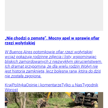
„Nie chodzi o zemstę”. Mocny apel w sprawie ofiar
rzezi wołyńskiej
W Buenos Aires potomkowie ofiar rzezi wołyńskiej
wciąż pokazują rodzinne zdjęcia i listy, wspominając
bliskich zamordowanych z niezwykłym okrucieństwem.
Ich dramat przypomina, że dla wielu rodzin Wołyń nie
jest historią zamkniętą, lecz bolesną raną, która do dziś
nie została zagojona.
Kraj
Polityka
Opinie i komentarze
Tylko u Nas
Tygodnik
Wprost