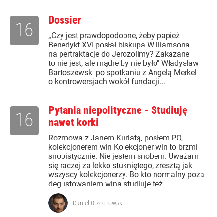
Dossier
16
„Czy jest prawdopodobne, żeby papież
Benedykt XVI posłał biskupa Williamsona
na pertraktacje do Jerozolimy? Zakazane
to nie jest, ale mądre by nie było" Władysław
Bartoszewski po spotkaniu z Angelą Merkel
o kontrowersjach wokół fundacji...
Pytania niepolityczne - Studiuję
16
nawet korki
Rozmowa z Janem Kuriatą, posłem PO,
kolekcjonerem win Kolekcjoner win to brzmi
snobistycznie. Nie jestem snobem. Uważam
się raczej za lekko stukniętego, zresztą jak
wszyscy kolekcjonerzy. Bo kto normalny poza
degustowaniem wina studiuje też...
Daniel Orzechowski