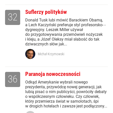
Suflerzy polityków
32
Donald Tusk lubi mówić Barackiem Obamą,
a Lech Kaczyński preferuje styl profesorsko- -
dygresyjny. Leszek Miller używał
do przygotowywania przemówień nożyczek
i kleju, a Józef Oleksy miał słabość do tak
dziwacznych słów jak...
Michał Krzymowski
Paranoja nowoczesności
36
Odkąd Amerykanie wybrali nowego
prezydenta, przywódcę nowej generacji, jak
lubią pisać o nim publicyści, powróciły debaty
o współczesnym człowieku. Czy człowiek,
który przemierza świat w samolotach, śpi
w drogich hotelach i zawsze jest podłączony...