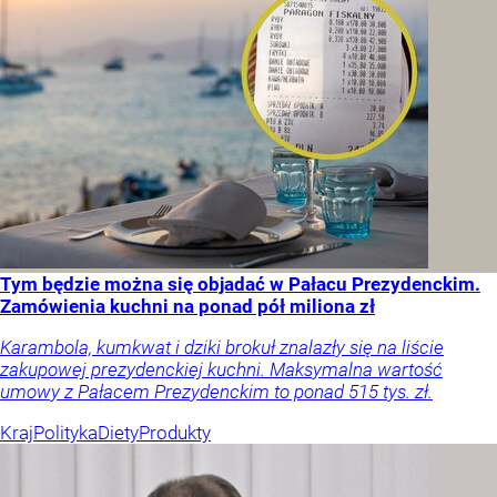
Tym będzie można się objadać w Pałacu Prezydenckim.
Zamówienia kuchni na ponad pół miliona zł
Karambola, kumkwat i dziki brokuł znalazły się na liście
zakupowej prezydenckiej kuchni. Maksymalna wartość
umowy z Pałacem Prezydenckim to ponad 515 tys. zł.
Kraj
Polityka
Diety
Produkty