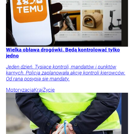
Wielka obława drogówki. Będą kontrolować tylko
jedno
Jeden dzień. Tysiące kontroli, mandatów i punktów
karnych. Policja zaplanowała akcję kontroli kierowców.
Od rana posypią się mandaty.
Motoryzacja
Kraj
Życie