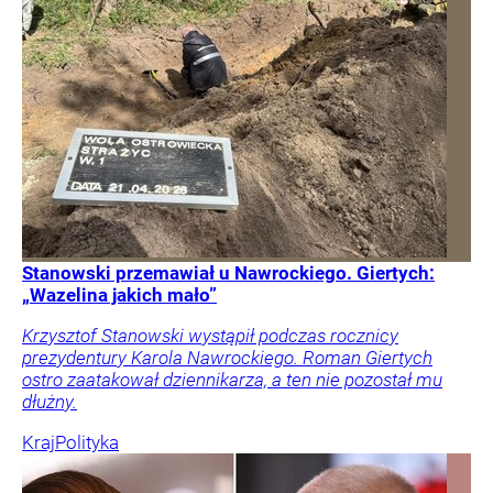
Stanowski przemawiał u Nawrockiego. Giertych:
„Wazelina jakich mało”
Krzysztof Stanowski wystąpił podczas rocznicy
prezydentury Karola Nawrockiego. Roman Giertych
ostro zaatakował dziennikarza, a ten nie pozostał mu
dłużny.
Kraj
Polityka