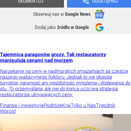
SKOMENTUJ
UDOSTĘPNIJ
Obserwuj nas
w
Google News
Dodaj jako
źródło w Google
Tajemnica paragonów grozy. Tak restauratorzy
manipulują cenami nad morzem
Narzekanie na ceny w nadmorskich smażalniach są częścią
naszego wakacyjnego folkloru. Jednak to nie głupota
turystów, naiwność ani niezdolność mnożenia i dodawania do
stu. To przemyślana, ale nie do końca uczciwa strategia
restauratorów ukrywających ceny.
Finanse i inwestycje
Podróże
Kraj
Tylko u Nas
Tygodnik
Wprost