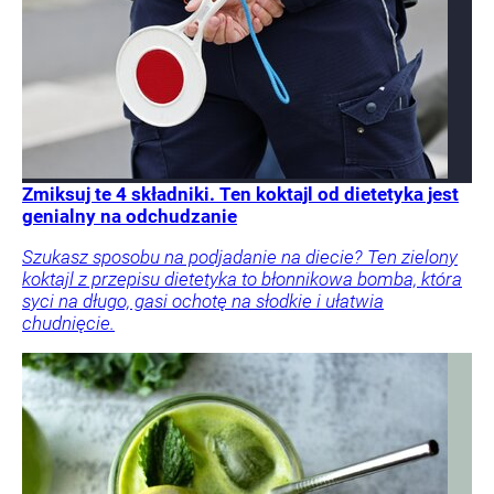
Zmiksuj te 4 składniki. Ten koktajl od dietetyka jest
genialny na odchudzanie
Szukasz sposobu na podjadanie na diecie? Ten zielony
koktajl z przepisu dietetyka to błonnikowa bomba, która
syci na długo, gasi ochotę na słodkie i ułatwia
chudnięcie.