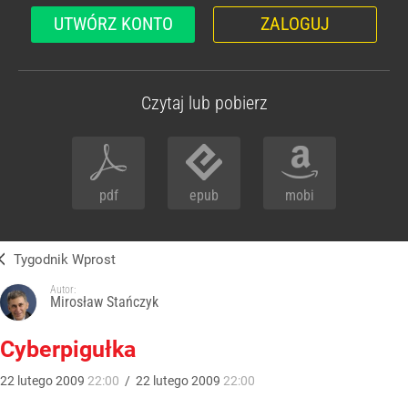
UTWÓRZ KONTO
ZALOGUJ
Czytaj lub pobierz
pdf
epub
mobi
Tygodnik Wprost
Autor:
Mirosław Stańczyk
Cyberpigułka
22
lutego
2009
22:00
/
22
lutego
2009
22:00