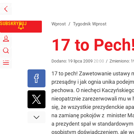
PRZEJDŹ
Udostępnij
0
Skomentuj
NA
WPROST
STRONĘ
GŁÓWNĄ
SUBSKRYBUJ
Wprost
/
Tygodnik Wprost
ZALOGUJ
17 to Pech
SZUKAJ
MENU
Dodano:
19
lipca
2009
20:00
/
Zmieniono:
1
17 to pech! Zawetowanie ustawy me
przesądny i jak ognia unika podej
pechowa. O niechęci Kaczyńskiego 
nieopatrznie zarezerwowali mu w h
się, że wszystkie prezydenckie ap
na zamianę pokojów z minister Ma
a prezydent spał w standardowym 
osobistym doświadczeniem, ale wo