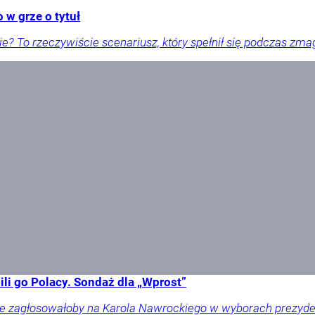
 w grze o tytuł
e? To rzeczywiście scenariusz, który spełnił się podczas zmaga
li go Polacy. Sondaż dla „Wprost”
ownie zagłosowałoby na Karola Nawrockiego w wyborach prezy