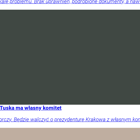
skalę problemu. Brak uprawnień, podrobione dokumenty, a na
Tuska ma własny komitet
orczy. Będzie walczyć o prezydenturę Krakowa z własnym ko