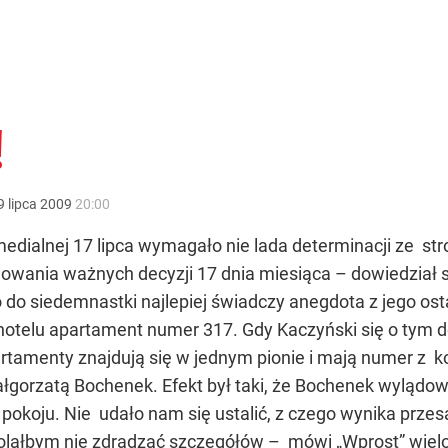
!
9
lipca
2009
20:00
dialnej 17 lipca wymagało nie lada determinacji ze str
mowania ważnych decyzji 17 dnia miesiąca – dowiedział s
do siedemnastki najlepiej świadczy anegdota z jego ost
otelu apartament numer 317. Gdy Kaczyński się o tym do
artamenty znajdują się w jednym pionie i mają numer z 
łgorzatą Bochenek. Efekt był taki, że Bochenek wyląd
pokoju. Nie udało nam się ustalić, z czego wynika prze
lałbym nie zdradzać szczegółów – mówi „Wprost” wielo