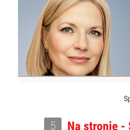
Sp
5
Na stronie -