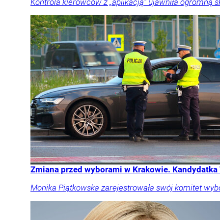
Kontrola kierowców z „aplikacją” ujawniła ogromną 
Zmiana przed wyborami w Krakowie. Kandydatka 
Monika Piątkowska zarejestrowała swój komitet wyb