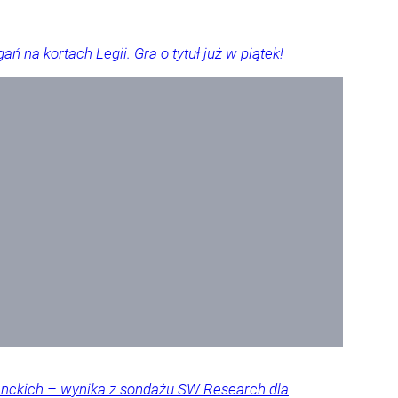
ń na kortach Legii. Gra o tytuł już w piątek!
denckich – wynika z sondażu SW Research dla