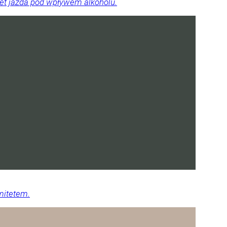
wet jazda pod wpływem alkoholu.
mitetem.