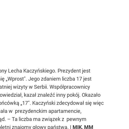
ony Lecha Kaczyńskiego. Prezydent jest
ię „Wprost". Jego zdaniem liczba 17 jest
atniej wizyty w Serbii. Współpracownicy
wiedział, kazał znaleźć inny pokój. Okazało
końcówką „17". Kaczyński zdecydował się więc
owała w prezydenckim apartamencie,
sąd. – Ta liczba ma związek z pewnym
letni znajomy głowy państwa.
| MIK, MM