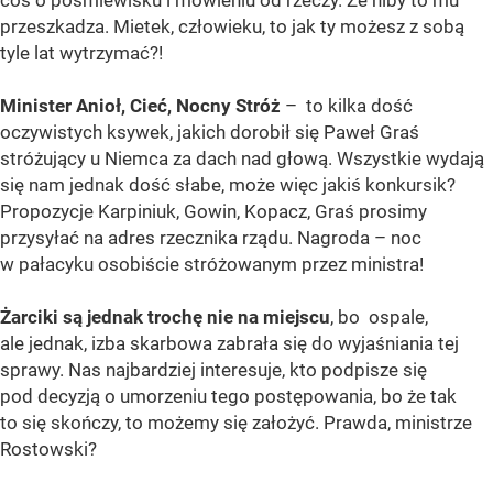
coś o pośmiewisku i mówieniu od rzeczy. Że niby to mu
przeszkadza. Mietek, człowieku, to jak ty możesz z sobą
tyle lat wytrzymać?!
Minister Anioł, Cieć, Nocny Stróż
– to kilka dość
oczywistych ksywek, jakich dorobił się Paweł Graś
stróżujący u Niemca za dach nad głową. Wszystkie wydają
się nam jednak dość słabe, może więc jakiś konkursik?
Propozycje Karpiniuk, Gowin, Kopacz, Graś prosimy
przysyłać na adres rzecznika rządu. Nagroda – noc
w pałacyku osobiście stróżowanym przez ministra!
Żarciki są jednak trochę nie na miejscu
, bo ospale,
ale jednak, izba skarbowa zabrała się do wyjaśniania tej
sprawy. Nas najbardziej interesuje, kto podpisze się
pod decyzją o umorzeniu tego postępowania, bo że tak
to się skończy, to możemy się założyć. Prawda, ministrze
Rostowski?