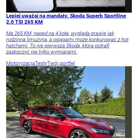
Lepiej uważaj na mandaty. Skoda Superb Sportline
2.0 TSI 265 KM
Ma 265 KM, napęd na 4 koła, wygląda prawie jak
rodzinna limuzyna, a osiągami może konkurować z hot
hatchami. To nie pierwsza Skoda, która potrafi
zaskoczyć nie tylko wymiarami.
Motoryzacja
Testy
Twój portfel