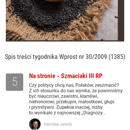
Spis treści
tygodnika Wprost nr 30/2009 (1385)
Na stronie - Szmaciaki III RP
5
Czy politycy chcą nas, Polaków, zeszmacić?
Z ich stosunku do nas wynika, że powinniśmy
być nieuczciwi, zawistni, kłamliwi,
niehonorowi, przekupni, małostkowi, głupi
i prymitywni. Zupełnie inaczej, niżby
to wynikało z najnowszej „Diagnozy...
Stanisław Janecki