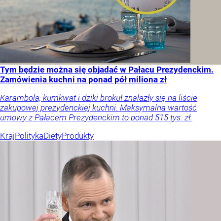
Tym będzie można się objadać w Pałacu Prezydenckim.
Zamówienia kuchni na ponad pół miliona zł
Karambola, kumkwat i dziki brokuł znalazły się na liście
zakupowej prezydenckiej kuchni. Maksymalna wartość
umowy z Pałacem Prezydenckim to ponad 515 tys. zł.
Kraj
Polityka
Diety
Produkty