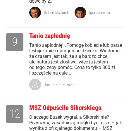
dowcipy z...
Robert Mazurek
Igor Zalewski
Tanio zapłodnię
9
Tanio zapłodnię! „Pomogę kobiecie lub parze
lesbijek mieć upragnione dziecko. Wiadomo,
że czasem jest tak, że się bardzo chce,
ale natura jest złośliwa, więc ja jestem
od tego, żeby pomóc. Cena to tylko 800 zł
i szczęście na całe...
Jowita Flankowska
MSZ Odpuściło Sikorskiego
12
Dlaczego Buzek wygrał, a Sikorski nie?
Przyczyną zasadniczą mogło być to, że – jak
wynika z ofi cjalnego dokumentu – MSZ