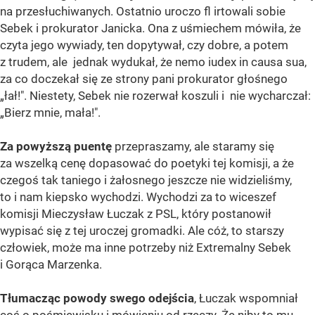
na przesłuchiwanych. Ostatnio uroczo fl irtowali sobie
Sebek i prokurator Janicka. Ona z uśmiechem mówiła, że
czyta jego wywiady, ten dopytywał, czy dobre, a potem
z trudem, ale jednak wydukał, że nemo iudex in causa sua,
za co doczekał się ze strony pani prokurator głośnego
„łał!". Niestety, Sebek nie rozerwał koszuli i nie wycharczał:
„Bierz mnie, mała!".
Za powyższą puentę
przepraszamy, ale staramy się
za wszelką cenę dopasować do poetyki tej komisji, a że
czegoś tak taniego i żałosnego jeszcze nie widzieliśmy,
to i nam kiepsko wychodzi. Wychodzi za to wiceszef
komisji Mieczysław Łuczak z PSL, który postanowił
wypisać się z tej uroczej gromadki. Ale cóż, to starszy
człowiek, może ma inne potrzeby niż Extremalny Sebek
i Gorąca Marzenka.
Tłumacząc powody swego odejścia
, Łuczak wspomniał