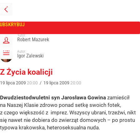
PRZEJDŹ
NA
WPROST
STRONĘ
GŁÓWNĄ
UBSKRYBUJ
Tygodnik Wprost
Autor:
ZALOGUJ
Robert Mazurek
MENU
Autor:
Igor Zalewski
Z Życia koalicji
19
lipca
2009
20:00
/
19
lipca
2009
20:00
Dwudziestodwuletni syn Jarosława Gowina
zamieścił
na Naszej Klasie zdrowo ponad setkę swoich fotek,
z czego większość z imprez. Wszyscy ubrani, trzeźwi, nikt
się nawet nie dobiera do zwierząt domowych – po prostu
typowa krakowska, heteroseksualna nuda.