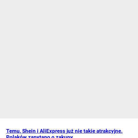
Temu, Shein i AliExpress już nie takie atrakcyjne.
Polaków zapytano o zakupy