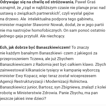
Odrywając się na chwilę od stróżowania
, Paweł Graś
oznajmił, że „rząd w najbliższym czasie nie planuje prac nad
ustawą o związkach partnerskich", czyli wysłał gejów
na drzewo. Ale intelektualna podpora tego gabinetu,
minister magister Sławomir Nowak, dodał, że w jego partii
nie ma nastrojów homofobicznych. On sam ponoć ostatnio
jednego geja przytulił. Ale niechcący.
Ech, jak dobrze być Banaszkiewiczem!
To znaczy
nie każdym banalnym Banaszkiewi- czem z jakiegoś za
przeproszeniem Tczewa, ale już Zbychem
Banaszkiewiczem z Radomia jest być całkiem klawo. Zbych
zainwestował kilkanaście tysięcy w kampanię wyborczą
minister Ewy Kopacz, więc teraz został wiceprezesem
Agencji Restrukturyzacji i Modernizacji Rolnictwa.
Banaszkiewicz junior, Bartosz, syn Zbigniewa, znalazł z kolei
robotę w Ministerstwie Zdrowia. Panie Zbychu, ma pan
jeszcze jakieś inne dzieci?