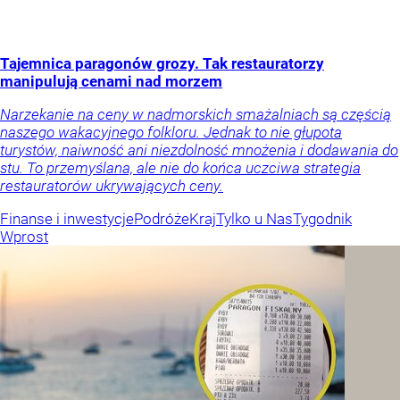
Tajemnica paragonów grozy. Tak restauratorzy
manipulują cenami nad morzem
Narzekanie na ceny w nadmorskich smażalniach są częścią
naszego wakacyjnego folkloru. Jednak to nie głupota
turystów, naiwność ani niezdolność mnożenia i dodawania do
stu. To przemyślana, ale nie do końca uczciwa strategia
restauratorów ukrywających ceny.
Finanse i inwestycje
Podróże
Kraj
Tylko u Nas
Tygodnik
Wprost