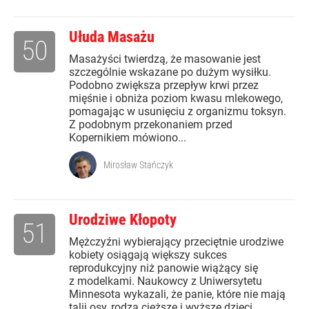
Ułuda Masażu
50
Masażyści twierdzą, że masowanie jest
szczególnie wskazane po dużym wysiłku.
Podobno zwiększa przepływ krwi przez
mięśnie i obniża poziom kwasu mlekowego,
pomagając w usunięciu z organizmu toksyn.
Z podobnym przekonaniem przed
Kopernikiem mówiono...
Mirosław Stańczyk
Urodziwe Kłopoty
51
Mężczyźni wybierający przeciętnie urodziwe
kobiety osiągają większy sukces
reprodukcyjny niż panowie wiążący się
z modelkami. Naukowcy z Uniwersytetu
Minnesota wykazali, że panie, które nie mają
talii osy, rodzą cięższe i wyższe dzieci.