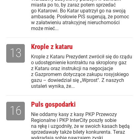
miasta po to, by zaraz potem sprzedać
go Katarowi. Bo Katar upatrzył go na swoją
ambasadę. Posłowie PiS sugerują, że pomoc
w załatwieniu atrakcyjnej nieruchomości
może mieć...
Krople z kataru
13
Krople z Kataru Prezydent zwrócił się do rządu
o udostępnienie kontraktu na skroplony gaz
z Kataru oraz instrukcji na negocjacje
z Gazpromem dotyczące zakupu rosyjskiego
gazu – dowiedział się „Wprost". Z naszych
ustaleń wynika, że...
Puls gospodarki
16
Nie oddamy kasy z kasy PKP Przewozy
Regionalne i PKP InterCity poszły sobie
na rękę i uzgodniły, że w swoich kasach będą
sprzedawały także bilety konkurenta. Teraz
wykradają sobie nawzajem zyski