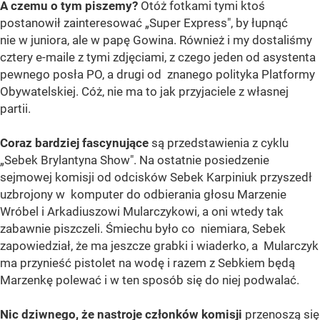
A czemu o tym piszemy?
Otóż fotkami tymi ktoś
postanowił zainteresować „Super Express", by łupnąć
nie w juniora, ale w papę Gowina. Również i my dostaliśmy
cztery e-maile z tymi zdjęciami, z czego jeden od asystenta
pewnego posła PO, a drugi od znanego polityka Platformy
Obywatelskiej. Cóż, nie ma to jak przyjaciele z własnej
partii.
Coraz bardziej fascynujące
są przedstawienia z cyklu
„Sebek Brylantyna Show". Na ostatnie posiedzenie
sejmowej komisji od odcisków Sebek Karpiniuk przyszedł
uzbrojony w komputer do odbierania głosu Marzenie
Wróbel i Arkadiuszowi Mularczykowi, a oni wtedy tak
zabawnie piszczeli. Śmiechu było co niemiara, Sebek
zapowiedział, że ma jeszcze grabki i wiaderko, a Mularczyk
ma przynieść pistolet na wodę i razem z Sebkiem będą
Marzenkę polewać i w ten sposób się do niej podwalać.
Nic dziwnego, że nastroje członków komisji
przenoszą się