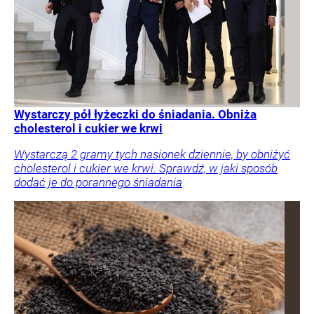
Wystarczy pół łyżeczki do śniadania. Obniża
cholesterol i cukier we krwi
Wystarczą 2 gramy tych nasionek dziennie, by obniżyć
cholesterol i cukier we krwi. Sprawdź, w jaki sposób
dodać je do porannego śniadania