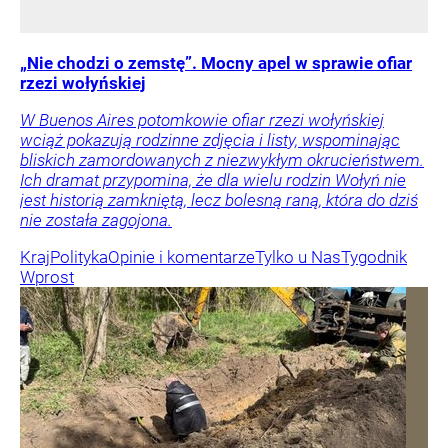
„Nie chodzi o zemstę”. Mocny apel w sprawie ofiar
rzezi wołyńskiej
W Buenos Aires potomkowie ofiar rzezi wołyńskiej
wciąż pokazują rodzinne zdjęcia i listy, wspominając
bliskich zamordowanych z niezwykłym okrucieństwem.
Ich dramat przypomina, że dla wielu rodzin Wołyń nie
jest historią zamkniętą, lecz bolesną raną, która do dziś
nie została zagojona.
Kraj
Polityka
Opinie i komentarze
Tylko u Nas
Tygodnik
Wprost