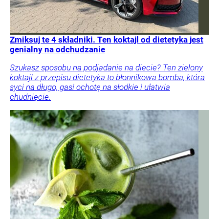
Zmiksuj te 4 składniki. Ten koktajl od dietetyka jest
genialny na odchudzanie
Szukasz sposobu na podjadanie na diecie? Ten zielony
koktajl z przepisu dietetyka to błonnikowa bomba, która
syci na długo, gasi ochotę na słodkie i ułatwia
chudnięcie.