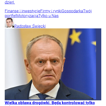
dzień.
Finanse i inwestycje
Firmy i rynki
Gospodarka
Twój
portfel
Motoryzacja
Tylko u Nas
Radosław
Święcki
Wielka obława drogówki. Będą kontrolować tylko