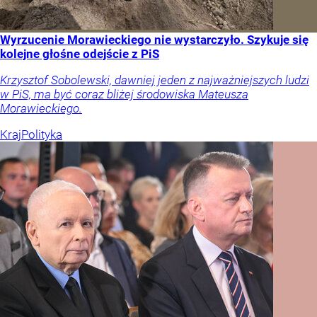
Wyrzucenie Morawieckiego nie wystarczyło. Szykuje się
kolejne głośne odejście z PiS
Krzysztof Sobolewski, dawniej jeden z najważniejszych ludzi
w PiS, ma być coraz bliżej środowiska Mateusza
Morawieckiego.
Kraj
Polityka