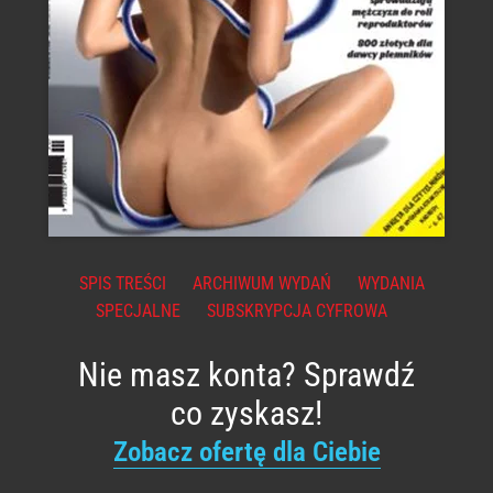
SPIS TREŚCI
ARCHIWUM WYDAŃ
WYDANIA
SPECJALNE
SUBSKRYPCJA CYFROWA
Nie masz konta? Sprawdź
co zyskasz!
Zobacz ofertę dla Ciebie