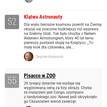
Klątwa Astronauty
52
Dla wielu herosów kosmosu powrót na Ziemię
okazał się znacznie trudniejszy niż wyprawa
na Srebrny Glob. Tak było choćby z Neilem
Aldenem Armstrongiem, który 40 lat temu
pierwszy postawił stopę na Księżycu. „To
mały krok dla człowieka, ale...
Zbigniew Wojtasiński
Pisacco w ZOO
55
26 tysięcy dolarów nie wydaje się
wygórowaną ceną za trzy obrazy. Chyba
że malarzem jest Congo, szympans
z londyńskiego zoo. Nawet jeśli okrzyknięto
go Cézanne’em wśród zwierząt.