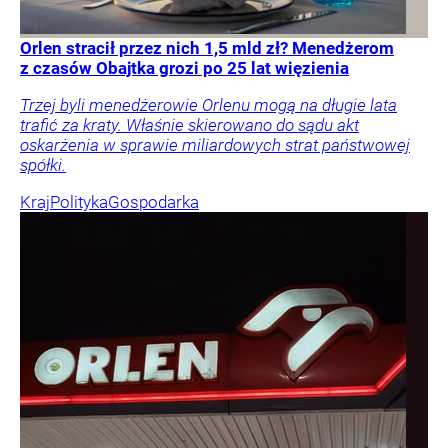
Orlen stracił przez nich 1,5 mld zł? Menedżerom
z czasów Obajtka grozi po 25 lat więzienia
Trzej byli menedżerowie Orlenu mogą na długie lata
trafić za kraty. Właśnie skierowano do sądu akt
oskarżenia w sprawie miliardowych strat państwowej
spółki.
Kraj
Polityka
Gospodarka