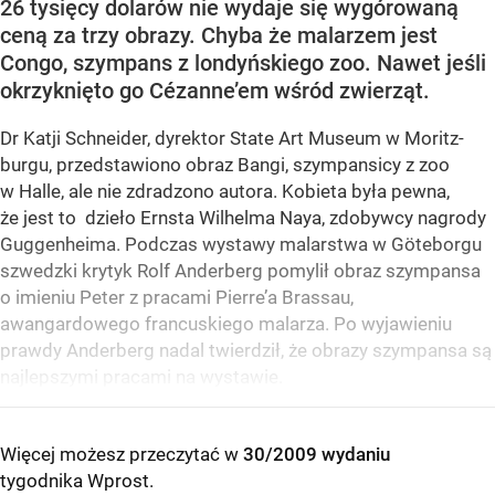
26 tysięcy dolarów nie wydaje się wygórowaną
ceną za trzy obrazy. Chyba że malarzem jest
Congo, szympans z londyńskiego zoo. Nawet jeśli
okrzyknięto go Cézanne’em wśród zwierząt.
Dr Katji Schneider, dyrektor State Art Museum w Moritz-
burgu, przedstawiono obraz Bangi, szympansicy z zoo
w Halle, ale nie zdradzono autora. Kobieta była pewna,
że jest to dzieło Ernsta Wilhelma Naya, zdobywcy nagrody
Guggenheima. Podczas wystawy malarstwa w Göteborgu
szwedzki krytyk Rolf Anderberg pomylił obraz szympansa
o imieniu Peter z pracami Pierre’a Brassau,
awangardowego francuskiego malarza. Po wyjawieniu
prawdy Anderberg nadal twierdził, że obrazy szympansa są
najlepszymi pracami na wystawie.
Więcej możesz przeczytać w
30/2009 wydaniu
tygodnika Wprost
.