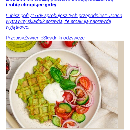
i robię chrupiące gofry
Lubisz gofry? Gdy spróbujesz tych przepadniesz. Jeden
wytrawny składnik sprawia, że smakują naprawdę
wyjątkowo.
Przepisy
Żywienie
Składniki odżywcze