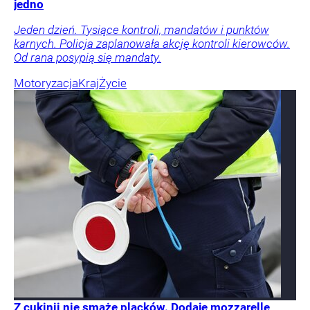
jedno
Jeden dzień. Tysiące kontroli, mandatów i punktów
karnych. Policja zaplanowała akcję kontroli kierowców.
Od rana posypią się mandaty.
Motoryzacja
Kraj
Życie
Z cukinii nie smażę placków. Dodaję mozzarellę