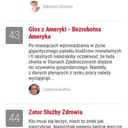
Sebastian Stodolak
Głos z Ameryki - Bezrobotna
43
Ameryka
Po miesiącach wprowadzania w życie
gigantycznego pakietu bodźców monetarnych
i fi skalnych należałoby oczekiwać, że lada
chwila w Stanach Zjednoczonych dojdzie
do ożywienia gospodarczego. Niestety,
z danych płynących z rynku pracy należy
wyciągnąć...
Lawrence Kudlow
Zator Służby Zdrowia
44
Kto musi się leczyć, niech to zrobi jak
najszybciej. Najpóźniej jesienią będzie jeszcze