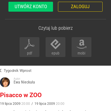
UTWÓRZ KONTO
ZALOGUJ
Czytaj lub pobierz
pdf
epub
mobi
Tygodnik Wprost
Autor:
Ewa Nieckuła
Pisacco w ZOO
19
lipca
2009
20:00
/
19
lipca
2009
20:00