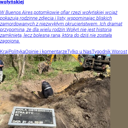
wołyńskiej
W Buenos Aires potomkowie ofiar rzezi wołyńskiej wciąż
pokazują rodzinne zdjęcia i listy, wspominając bliskich
zamordowanych z niezwykłym okrucieństwem. Ich dramat
przypomina, że dla wielu rodzin Wołyń nie jest historią
zamkniętą, lecz bolesną raną, która do dziś nie została
zagojona.
Kraj
Polityka
Opinie i komentarze
Tylko u Nas
Tygodnik Wprost