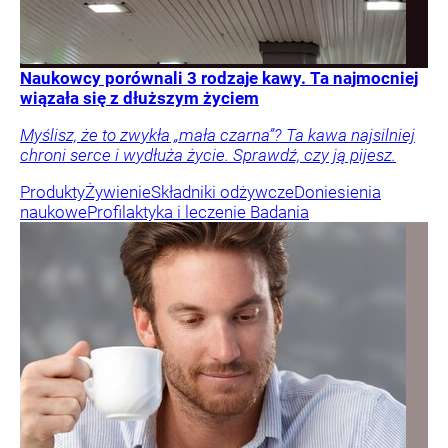
Naukowcy porównali 3 rodzaje kawy. Ta najmocniej
wiązała się z dłuższym życiem
Myślisz, że to zwykła „mała czarna”? Ta kawa najsilniej
chroni serce i wydłuża życie. Sprawdź, czy ją pijesz.
Produkty
Żywienie
Składniki odżywcze
Doniesienia
naukowe
Profilaktyka i leczenie
Badania