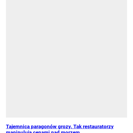
Tajemnica paragonów grozy. Tak restauratorzy
manipulują cenami nad morzem