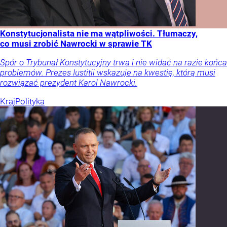
Konstytucjonalista nie ma wątpliwości. Tłumaczy,
co musi zrobić Nawrocki w sprawie TK
Spór o Trybunał Konstytucyjny trwa i nie widać na razie końca
problemów. Prezes Iustitii wskazuje na kwestię, którą musi
rozwiązać prezydent Karol Nawrocki.
Kraj
Polityka