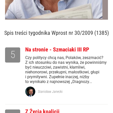
Spis treści
tygodnika Wprost nr 30/2009 (1385)
Na stronie - Szmaciaki III RP
5
Czy politycy chcą nas, Polaków, zeszmacić?
Z ich stosunku do nas wynika, że powinniśmy
być nieuczciwi, zawistni, kłamliwi,
niehonorowi, przekupni, małostkowi, głupi
i prymitywni. Zupełnie inaczej, niżby
to wynikało z najnowszej „Diagnozy...
Stanisław Janecki
Z Życia koalicji