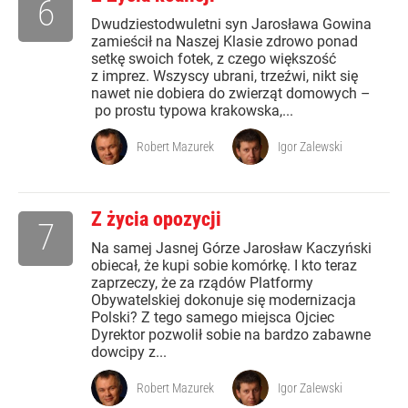
6
Dwudziestodwuletni syn Jarosława Gowina
zamieścił na Naszej Klasie zdrowo ponad
setkę swoich fotek, z czego większość
z imprez. Wszyscy ubrani, trzeźwi, nikt się
nawet nie dobiera do zwierząt domowych –
po prostu typowa krakowska,...
Robert Mazurek
Igor Zalewski
Z życia opozycji
7
Na samej Jasnej Górze Jarosław Kaczyński
obiecał, że kupi sobie komórkę. I kto teraz
zaprzeczy, że za rządów Platformy
Obywatelskiej dokonuje się modernizacja
Polski? Z tego samego miejsca Ojciec
Dyrektor pozwolił sobie na bardzo zabawne
dowcipy z...
Robert Mazurek
Igor Zalewski