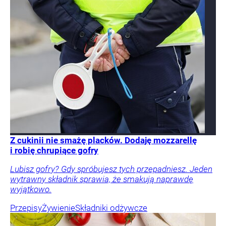
Z cukinii nie smażę placków. Dodaję mozzarellę
i robię chrupiące gofry
Lubisz gofry? Gdy spróbujesz tych przepadniesz. Jeden
wytrawny składnik sprawia, że smakują naprawdę
wyjątkowo.
Przepisy
Żywienie
Składniki odżywcze