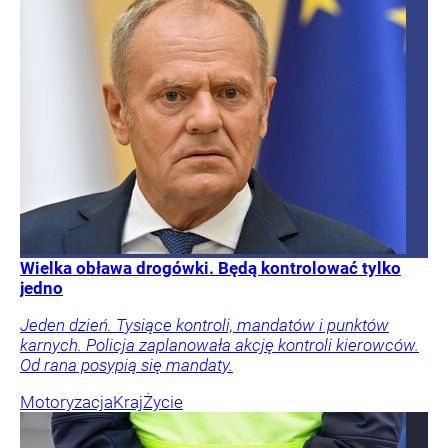
Wielka obława drogówki. Będą kontrolować tylko
jedno
Jeden dzień. Tysiące kontroli, mandatów i punktów
karnych. Policja zaplanowała akcję kontroli kierowców.
Od rana posypią się mandaty.
Motoryzacja
Kraj
Życie