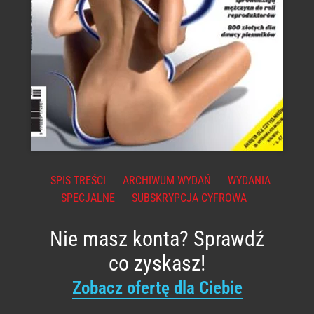
SPIS TREŚCI
ARCHIWUM WYDAŃ
WYDANIA
SPECJALNE
SUBSKRYPCJA CYFROWA
Nie masz konta? Sprawdź
co zyskasz!
Zobacz ofertę dla Ciebie