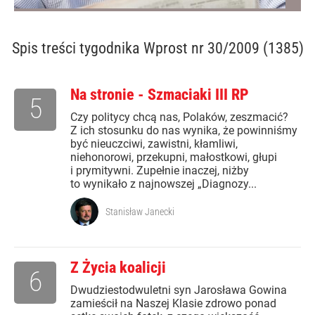
Spis treści
tygodnika Wprost nr 30/2009 (1385)
Na stronie - Szmaciaki III RP
5
Czy politycy chcą nas, Polaków, zeszmacić?
Z ich stosunku do nas wynika, że powinniśmy
być nieuczciwi, zawistni, kłamliwi,
niehonorowi, przekupni, małostkowi, głupi
i prymitywni. Zupełnie inaczej, niżby
to wynikało z najnowszej „Diagnozy...
Stanisław Janecki
Z Życia koalicji
6
Dwudziestodwuletni syn Jarosława Gowina
zamieścił na Naszej Klasie zdrowo ponad