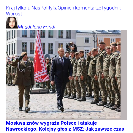
Kraj
Tylko u Nas
Polityka
Opinie i komentarze
Tygodnik
Wprost
Magdalena
Frindt
Moskwa znów wygraża Polsce i atakuje
Nawrockiego. Kolejny głos z MSZ: Jak zawsze czas