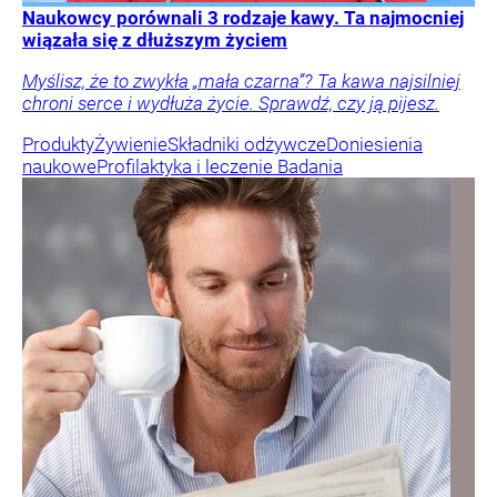
Naukowcy porównali 3 rodzaje kawy. Ta najmocniej
wiązała się z dłuższym życiem
Myślisz, że to zwykła „mała czarna”? Ta kawa najsilniej
chroni serce i wydłuża życie. Sprawdź, czy ją pijesz.
Produkty
Żywienie
Składniki odżywcze
Doniesienia
naukowe
Profilaktyka i leczenie
Badania