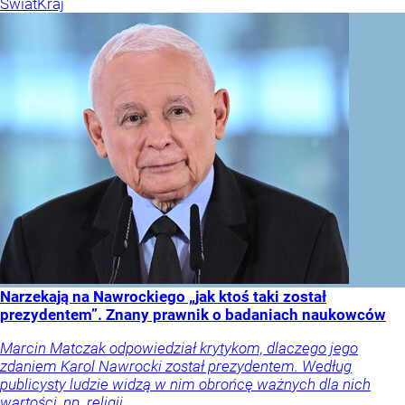
Świat
Kraj
Narzekają na Nawrockiego „jak ktoś taki został
prezydentem”. Znany prawnik o badaniach naukowców
Marcin Matczak odpowiedział krytykom, dlaczego jego
zdaniem Karol Nawrocki został prezydentem. Według
publicysty ludzie widzą w nim obrońcę ważnych dla nich
wartości, np. religii.