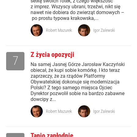
setkę swoich fotek, z czego większość
z imprez. Wszyscy ubrani, trzeźwi, nikt się
nawet nie dobiera do zwierząt domowych –
po prostu typowa krakowska,...
Robert Mazurek
Igor Zalewski
Z życia opozycji
7
Na samej Jasnej Górze Jarosław Kaczyński
obiecał, że kupi sobie komórkę. I kto teraz
zaprzeczy, że za rządów Platformy
Obywatelskiej dokonuje się modernizacja
Polski? Z tego samego miejsca Ojciec
Dyrektor pozwolił sobie na bardzo zabawne
dowcipy z...
Robert Mazurek
Igor Zalewski
Tanio zapłodnię