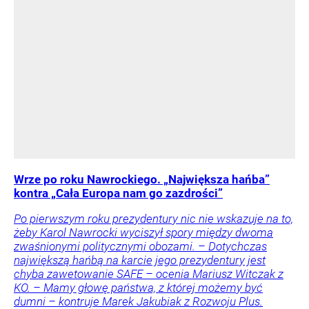
Wrze po roku Nawrockiego. „Największa hańba”
kontra „Cała Europa nam go zazdrości”
Po pierwszym roku prezydentury nic nie wskazuje na to,
żeby Karol Nawrocki wyciszył spory między dwoma
zwaśnionymi politycznymi obozami. – Dotychczas
największą hańbą na karcie jego prezydentury jest
chyba zawetowanie SAFE – ocenia Mariusz Witczak z
KO. – Mamy głowę państwa, z której możemy być
dumni – kontruje Marek Jakubiak z Rozwoju Plus.