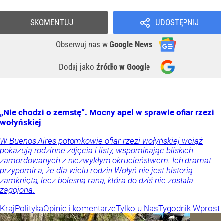
SKOMENTUJ
UDOSTĘPNIJ
Obserwuj nas
w
Google News
Dodaj jako
źródło w Google
„Nie chodzi o zemstę”. Mocny apel w sprawie ofiar rzezi
wołyńskiej
W Buenos Aires potomkowie ofiar rzezi wołyńskiej wciąż
pokazują rodzinne zdjęcia i listy, wspominając bliskich
zamordowanych z niezwykłym okrucieństwem. Ich dramat
przypomina, że dla wielu rodzin Wołyń nie jest historią
zamkniętą, lecz bolesną raną, która do dziś nie została
zagojona.
Kraj
Polityka
Opinie i komentarze
Tylko u Nas
Tygodnik Wprost