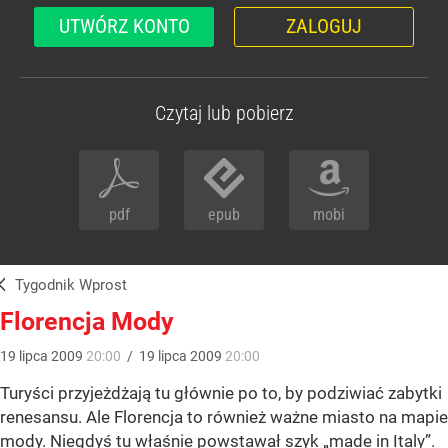
UTWÓRZ KONTO
ZALOGUJ
Czytaj lub pobierz
pdf
epub
mobi
Tygodnik Wprost
Florencja Mody
19
lipca
2009
20:00
/
19
lipca
2009
20:00
Turyści przyjeżdżają tu głównie po to, by podziwiać zabytki
renesansu. Ale Florencja to również ważne miasto na mapie
mody. Niegdyś tu właśnie powstawał szyk „made in Italy”.