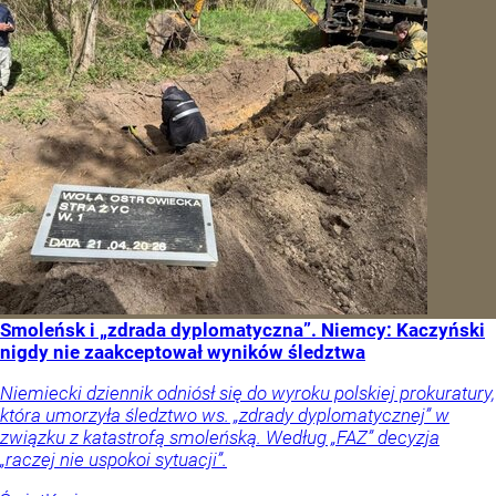
Smoleńsk i „zdrada dyplomatyczna”. Niemcy: Kaczyński
nigdy nie zaakceptował wyników śledztwa
Niemiecki dziennik odniósł się do wyroku polskiej prokuratury,
która umorzyła śledztwo ws. „zdrady dyplomatycznej” w
związku z katastrofą smoleńską. Według „FAZ” decyzja
„raczej nie uspokoi sytuacji”.