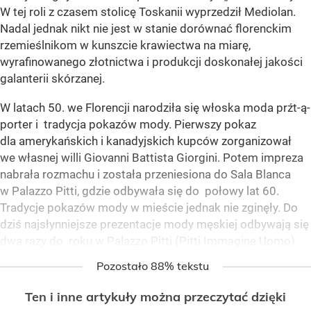
W tej roli z czasem stolicę Toskanii wyprzedził Mediolan.
Nadal jednak nikt nie jest w stanie dorównać florenckim
rzemieślnikom w kunszcie krawiectwa na miarę,
wyrafinowanego złotnictwa i produkcji doskonałej jakości
galanterii skórzanej.
W latach 50. we Florencji narodziła się włoska moda prźt-ą-
porter i tradycja pokazów mody. Pierwszy pokaz
dla amerykańskich i kanadyjskich kupców zorganizował
we własnej willi Giovanni Battista Giorgini. Potem impreza
nabrała rozmachu i została przeniesiona do Sala Blanca
w Palazzo Pitti, gdzie odbywała się do połowy lat 60.
Tradycje pokazów mody w mieście jednak nie zginęły. Do
dziś najsłynniejsze prezentacje mody męskiej odbywają się
dwa razy do roku w Palazzo Pitti (Pitti Immagine Uomo).
Pozostało 88% tekstu
Ten i inne artykuły można przeczytać dzięki