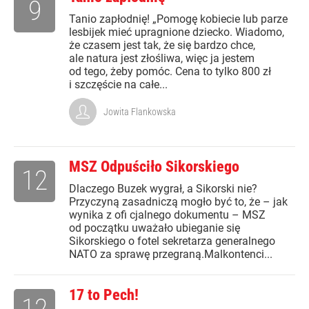
9
Tanio zapłodnię! „Pomogę kobiecie lub parze
lesbijek mieć upragnione dziecko. Wiadomo,
że czasem jest tak, że się bardzo chce,
ale natura jest złośliwa, więc ja jestem
od tego, żeby pomóc. Cena to tylko 800 zł
i szczęście na całe...
Jowita Flankowska
MSZ Odpuściło Sikorskiego
12
Dlaczego Buzek wygrał, a Sikorski nie?
Przyczyną zasadniczą mogło być to, że – jak
wynika z ofi cjalnego dokumentu – MSZ
od początku uważało ubieganie się
Sikorskiego o fotel sekretarza generalnego
NATO za sprawę przegraną.Malkontenci...
17 to Pech!
12