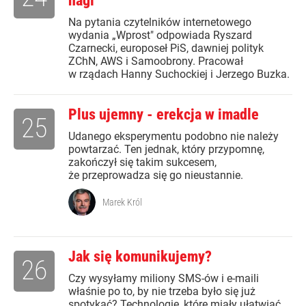
nagi
Na pytania czytelników internetowego
wydania „Wprost" odpowiada Ryszard
Czarnecki, europoseł PiS, dawniej polityk
ZChN, AWS i Samoobrony. Pracował
w rządach Hanny Suchockiej i Jerzego Buzka.
Plus ujemny - erekcja w imadle
25
Udanego eksperymentu podobno nie należy
powtarzać. Ten jednak, który przypomnę,
zakończył się takim sukcesem,
że przeprowadza się go nieustannie.
Marek Król
Jak się komunikujemy?
26
Czy wysyłamy miliony SMS-ów i e-maili
właśnie po to, by nie trzeba było się już
spotykać? Technologie, które miały ułatwiać