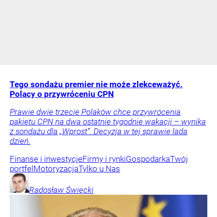
Tego sondażu premier nie może zlekceważyć.
Polacy o przywróceniu CPN
Prawie dwie trzecie Polaków chce przywrócenia
pakietu CPN na dwa ostatnie tygodnie wakacji – wynika
z sondażu dla „Wprost”. Decyzja w tej sprawie lada
dzień.
Finanse i inwestycje
Firmy i rynki
Gospodarka
Twój
portfel
Motoryzacja
Tylko u Nas
Radosław
Święcki