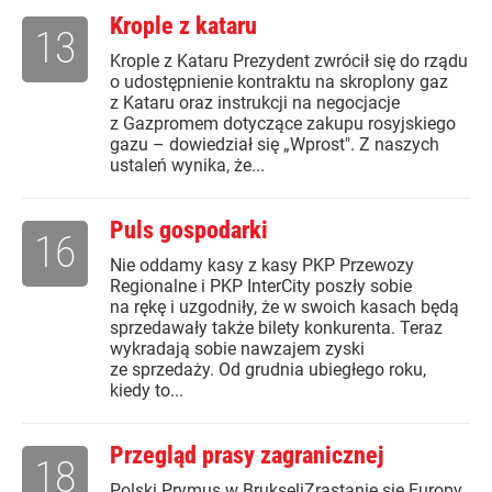
Krople z kataru
13
Krople z Kataru Prezydent zwrócił się do rządu
o udostępnienie kontraktu na skroplony gaz
z Kataru oraz instrukcji na negocjacje
z Gazpromem dotyczące zakupu rosyjskiego
gazu – dowiedział się „Wprost". Z naszych
ustaleń wynika, że...
Puls gospodarki
16
Nie oddamy kasy z kasy PKP Przewozy
Regionalne i PKP InterCity poszły sobie
na rękę i uzgodniły, że w swoich kasach będą
sprzedawały także bilety konkurenta. Teraz
wykradają sobie nawzajem zyski
ze sprzedaży. Od grudnia ubiegłego roku,
kiedy to...
Przegląd prasy zagranicznej
18
Polski Prymus w BrukseliZrastanie się Europy