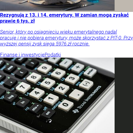
Rezygnują z 13. i 14. emerytury. W zamian mogą zyskać
prawie 6 tys. zł
Senior, który po osiągnięciu wieku emerytalnego nadal
pracuje i nie pobiera emerytury, może skorzystać z PIT-0. Przy
wyższej pensji zysk sięga 5976 zł rocznie.
Finanse i inwestycje
Podatki