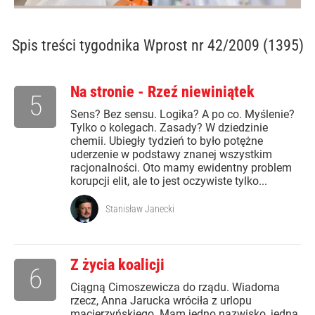
Spis treści
tygodnika Wprost nr 42/2009 (1395)
Na stronie - Rzeź niewiniątek
5
Sens? Bez sensu. Logika? A po co. Myślenie?
Tylko o kolegach. Zasady? W dziedzinie
chemii. Ubiegły tydzień to było potężne
uderzenie w podstawy znanej wszystkim
racjonalności. Oto mamy ewidentny problem
korupcji elit, ale to jest oczywiste tylko...
Stanisław Janecki
Z życia koalicji
6
Ciągną Cimoszewicza do rządu. Wiadoma
rzecz, Anna Jarucka wróciła z urlopu
macierzyńskiego. Mam jedno nazwisko, jedną