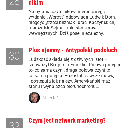
28
nikim
Na pytania czytelników internetowego
wydania „Wprost” odpowiada Ludwik Dorn,
niegdyś „trzeci bliźniak” braci Kaczyńskich,
marszałek Sejmu i minister spraw
wewnętrznych. Dziś poseł niezależny.
Plus ujemny - Antypolski podsłuch
30
Ludzkość składa się z dziwnych istot –
zauważył Benjamin Franklin. Połowa potępia
to, co sama czyni, druga połowa czyni to,
co sama potępia. Pozostali zawsze mówią
i postępują jak należy. Amerykański mąż
stanu i wynalazca piorunochronu...
Marek Król
Czym jest network marketing?
32