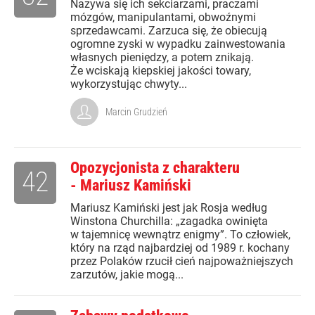
Nazywa się ich sekciarzami, praczami
mózgów, manipulantami, obwoźnymi
sprzedawcami. Zarzuca się, że obiecują
ogromne zyski w wypadku zainwestowania
własnych pieniędzy, a potem znikają.
Że wciskają kiepskiej jakości towary,
wykorzystując chwyty...
Marcin Grudzień
Opozycjonista z charakteru
42
- Mariusz Kamiński
Mariusz Kamiński jest jak Rosja według
Winstona Churchilla: „zagadka owinięta
w tajemnicę wewnątrz enigmy”. To człowiek,
który na rząd najbardziej od 1989 r. kochany
przez Polaków rzucił cień najpoważniejszych
zarzutów, jakie mogą...