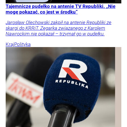
Tajemnicze pudełko na antenie TV Republiki. „Nie
mogę pokazać, co jest w środku”
Jarosław Olechowski zakpił na antenie Republiki ze
skargi do KRRiT. Zegarka związanego z Karolem
Nawrockim nie pokazał – trzymał go w pudełku.
Kraj
Polityka