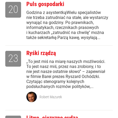
Puls gospodarki
20
Godzina z asystentkąWielu specjalistów
nie trzeba zatrudniać na stałe, ale wystarczy
wynająć na godziny. Po prawnikach,
informatykach, rzecznikach prasowych
i kucharzach „zatrudnić na chwilę" można
także sekretarkę.Parzą kawę, wysyłają...
Ryśki rządzą
23
„To jest miś na miarę naszych możliwości.
To jest nasz miś, przez nas zrobiony, i to
nie jest nasze ostatnie słowo” – zapewniał
w filmie Barei prezes Ryszard Ochódzki.
Czytając stenogramy kolejnych
podsłuchanych rozmów polityków,...
Robert Mazurek
Litwo, ojczyzno cudza