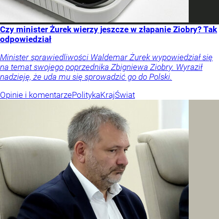
Czy minister Żurek wierzy jeszcze w złapanie Ziobry? Tak
odpowiedział
Minister sprawiedliwości Waldemar Żurek wypowiedział się
na temat swojego poprzednika Zbigniewa Ziobry. Wyraził
nadzieję, że uda mu się sprowadzić go do Polski.
Opinie i komentarze
Polityka
Kraj
Świat