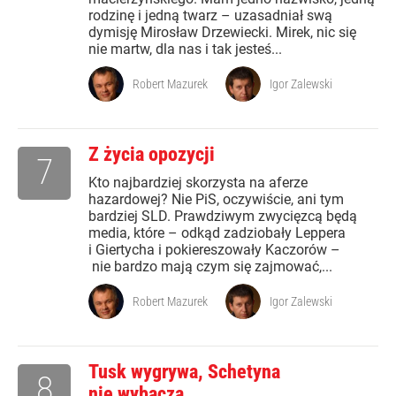
rodzinę i jedną twarz – uzasadniał swą
dymisję Mirosław Drzewiecki. Mirek, nic się
nie martw, dla nas i tak jesteś...
Robert Mazurek
Igor Zalewski
Z życia opozycji
7
Kto najbardziej skorzysta na aferze
hazardowej? Nie PiS, oczywiście, ani tym
bardziej SLD. Prawdziwym zwycięzcą będą
media, które – odkąd zadziobały Leppera
i Giertycha i pokiereszowały Kaczorów –
nie bardzo mają czym się zajmować,...
Robert Mazurek
Igor Zalewski
Tusk wygrywa, Schetyna
8
nie wybacza