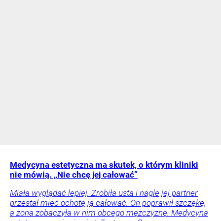
Medycyna estetyczna ma skutek, o którym kliniki
nie mówią. „Nie chcę jej całować”
Miała wyglądać lepiej. Zrobiła usta i nagle jej partner
przestał mieć ochotę ją całować. On poprawił szczękę,
a żona zobaczyła w nim obcego mężczyznę. Medycyna