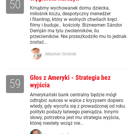
50
Krnąbrny wychowanek domu dziecka,
miłośnik kiczu, despotyczny menedżer
i filantrop, który w wolnych chwilach kręci
filmy i buduje… kościoły. Biznesmen Sándor
Demján ma tylu zwolenników, ilu
przeciwników. Nie przeszkodziło mu to jednak
zostać...
Sebastian Stodolak
Głos z Ameryki - Strategia bez
59
wyjścia
Amerykański bank centralny będzie mógł
odtrąbić sukces w walce z kryzysem dopiero
wtedy, gdy wycofa się z prowadzonej od roku
polityki podaży łatwego pieniądza. Innymi
słowy, potrzebna jest mu strategia wyjścia,
której niestety wciąż nie...