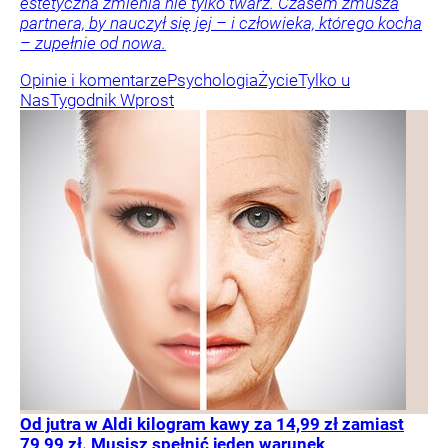
estetyczna zmienia nie tylko twarz. Czasem zmusza
partnera, by nauczył się jej – i człowieka, którego kocha
– zupełnie od nowa.
Opinie i komentarze
Psychologia
Życie
Tylko u
Nas
Tygodnik Wprost
Od jutra w Aldi kilogram kawy za 14,99 zł zamiast
79,99 zł. Musisz spełnić jeden warunek