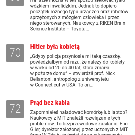
Na razie można w ten sposób sterować tylko
wózkiem inwalidzkim. Jednak to dopiero
początek różnego typu urządzeń oraz robotów
sprzężonych z mózgiem człowieka i przez
niego sterowanych. Naukowcy z RIKEN Brain
Science Institute – Toyota...
Hitler była kobietą
70
„Gdyby policja przyniosła mi taką czaszkę,
powiedziałbym od razu, że należy do kobiety
w wieku od 20 do 40 lat, która zmarła
w pożarze domu” – stwierdził prof. Nick
Bellantoni, antropolog z uniwersytetu
w Connecticut w USA. To on...
Prąd bez kabla
72
Zapomniałeś naładować komórkę lub laptop?
Naukowcy z MIT znaleźli rozwiązanie tych
problemów. To bezprzewodowe zasilanie. Eric
Giler, dyrektor założonej przez uczonych z MIT