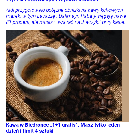
Aldi przygotowało potężne obniżki na kawy kultowych
marek, w tym Lavazzę i Dallmayr. Rabaty sięgają nawet
81 procent, ale musisz uważać na „haczyki” przy kasie.
Kawa w Biedronce „1+1 gratis”. Masz tylko jeden
dzień i limit 4 sztuki