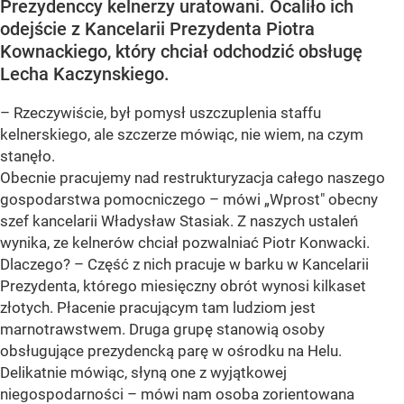
Prezydenccy kelnerzy uratowani. Ocaliło ich
odejście z Kancelarii Prezydenta Piotra
Kownackiego, który chciał odchodzić obsługę
Lecha Kaczynskiego.
– Rzeczywiście, był pomysł uszczuplenia staffu
kelnerskiego, ale szczerze mówiąc, nie wiem, na czym
stanęło.
Obecnie pracujemy nad restrukturyzacja całego naszego
gospodarstwa pomocniczego – mówi „Wprost" obecny
szef kancelarii Władysław Stasiak. Z naszych ustaleń
wynika, ze kelnerów chciał pozwalniać Piotr Konwacki.
Dlaczego? – Część z nich pracuje w barku w Kancelarii
Prezydenta, którego miesięczny obrót wynosi kilkaset
złotych. Płacenie pracującym tam ludziom jest
marnotrawstwem. Druga grupę stanowią osoby
obsługujące prezydencką parę w ośrodku na Helu.
Delikatnie mówiąc, słyną one z wyjątkowej
niegospodarności – mówi nam osoba zorientowana