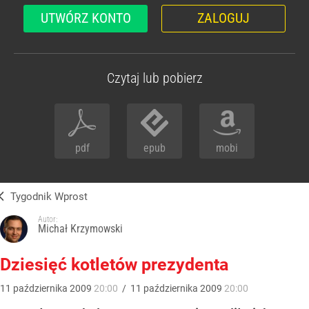
UTWÓRZ KONTO
ZALOGUJ
Czytaj lub pobierz
pdf
epub
mobi
Tygodnik Wprost
Autor:
Michał Krzymowski
Dziesięć kotletów prezydenta
11
października
2009
20:00
/
11
października
2009
20:00