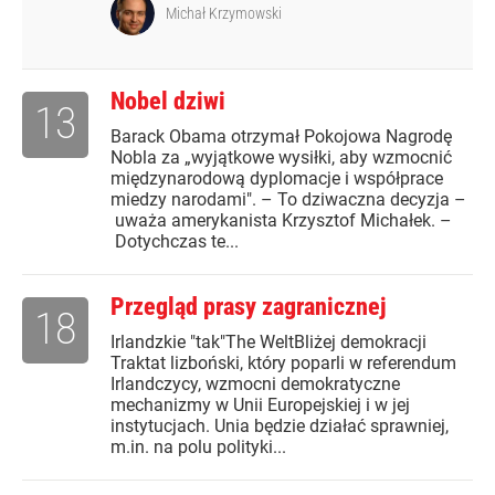
Michał Krzymowski
Nobel dziwi
13
Barack Obama otrzymał Pokojowa Nagrodę
Nobla za „wyjątkowe wysiłki, aby wzmocnić
międzynarodową dyplomacje i współprace
miedzy narodami". – To dziwaczna decyzja –
uważa amerykanista Krzysztof Michałek. –
Dotychczas te...
Przegląd prasy zagranicznej
18
Irlandzkie "tak"The WeltBliżej demokracji
Traktat lizboński, który poparli w referendum
Irlandczycy, wzmocni demokratyczne
mechanizmy w Unii Europejskiej i w jej
instytucjach. Unia będzie działać sprawniej,
m.in. na polu polityki...