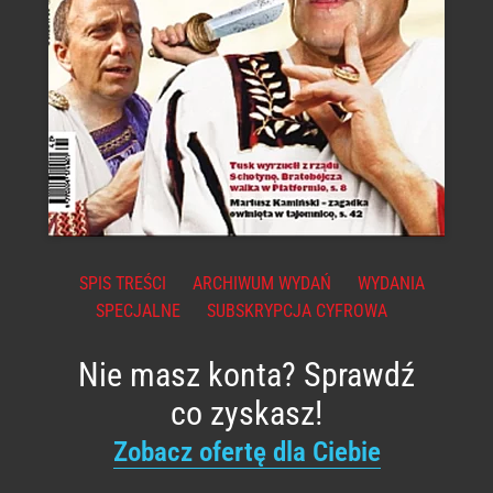
SPIS TREŚCI
ARCHIWUM WYDAŃ
WYDANIA
SPECJALNE
SUBSKRYPCJA CYFROWA
Nie masz konta? Sprawdź
co zyskasz!
Zobacz ofertę dla Ciebie