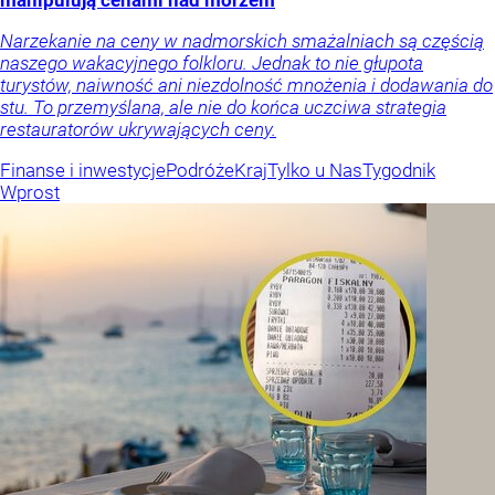
manipulują cenami nad morzem
Narzekanie na ceny w nadmorskich smażalniach są częścią
naszego wakacyjnego folkloru. Jednak to nie głupota
turystów, naiwność ani niezdolność mnożenia i dodawania do
stu. To przemyślana, ale nie do końca uczciwa strategia
restauratorów ukrywających ceny.
Finanse i inwestycje
Podróże
Kraj
Tylko u Nas
Tygodnik
Wprost