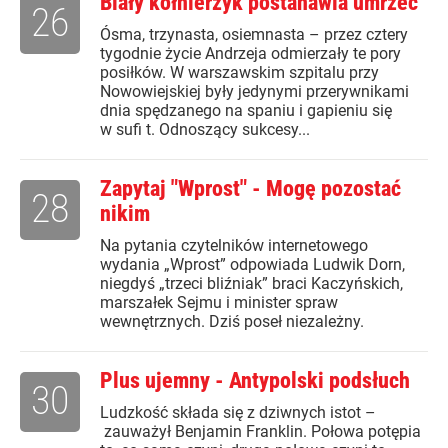
Biały kołnierzyk postanawia umrzeć
26
Ósma, trzynasta, osiemnasta – przez cztery
tygodnie życie Andrzeja odmierzały te pory
posiłków. W warszawskim szpitalu przy
Nowowiejskiej były jedynymi przerywnikami
dnia spędzanego na spaniu i gapieniu się
w sufi t. Odnoszący sukcesy...
Zapytaj "Wprost" - Mogę pozostać
28
nikim
Na pytania czytelników internetowego
wydania „Wprost” odpowiada Ludwik Dorn,
niegdyś „trzeci bliźniak” braci Kaczyńskich,
marszałek Sejmu i minister spraw
wewnętrznych. Dziś poseł niezależny.
Plus ujemny - Antypolski podsłuch
30
Ludzkość składa się z dziwnych istot –
zauważył Benjamin Franklin. Połowa potępia