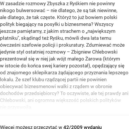
W zasadzie rozmowy Zbyszka z Ryśkiem nie powinny
nikogo bulwersować – nie dlatego, że są tak niewinne,
ale dlatego, że tak częste. Któryż to już bowiem polski
polityk biegający na posyłki u biznesmena? Wszyscy
jeszcze pamiętamy, z jakim strachem o „największym
płatniku", skądinąd też Ryśku, mówili dwa lata temu
ówcześni szefowie policji i prokuratury. Zdumiewać może
jedynie styl ostatniej rozmowy – Zbigniew Chlebowski
prezentował się w niej jak wójt małego Żarowa (którym
w istocie do końca swej kariery pozostał), opędzający się
od znajomego sklepikarza żądającego przyznania lepszego
lokalu. Że szef klubu rządzącej partii nie powinien
obiecywać biznesmenowi walki z rządem w obronie
dochodów przedsiębiorcy? To oczywiste, ale tej prawdy ani
Chlebowski, ani ogromna większość polskich polityków
nie przyswoiła.
Więcej możesz przeczytać w
42/2009 wydaniu