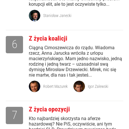
korupcji elit, ale to jest oczywiste tylko...
Stanisław Janecki
Z życia koalicji
6
Ciągną Cimoszewicza do rządu. Wiadoma
rzecz, Anna Jarucka wróciła z urlopu
macierzyńskiego. Mam jedno nazwisko, jedną
rodzinę i jedną twarz – uzasadniał swą
dymisję Mirosław Drzewiecki. Mirek, nic się
nie martw, dla nas i tak jesteś...
Robert Mazurek
Igor Zalewski
Z życia opozycji
7
Kto najbardziej skorzysta na aferze
hazardowej? Nie PiS, oczywiście, ani tym