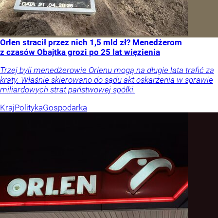
Orlen stracił przez nich 1,5 mld zł? Menedżerom
z czasów Obajtka grozi po 25 lat więzienia
Trzej byli menedżerowie Orlenu mogą na długie lata trafić za
kraty. Właśnie skierowano do sądu akt oskarżenia w sprawie
miliardowych strat państwowej spółki.
Kraj
Polityka
Gospodarka