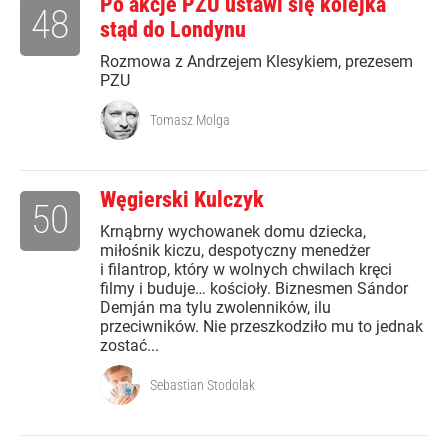
Po akcje PZU ustawi się kolejka
48
stąd do Londynu
Rozmowa z Andrzejem Klesykiem, prezesem
PZU
Tomasz Molga
Węgierski Kulczyk
50
Krnąbrny wychowanek domu dziecka,
miłośnik kiczu, despotyczny menedżer
i filantrop, który w wolnych chwilach kręci
filmy i buduje… kościoły. Biznesmen Sándor
Demján ma tylu zwolenników, ilu
przeciwników. Nie przeszkodziło mu to jednak
zostać...
Sebastian Stodolak