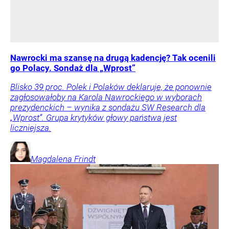
Nawrocki ma szansę na drugą kadencję? Tak ocenili
go Polacy. Sondaż dla „Wprost”
Blisko 39 proc. Polek i Polaków deklaruje, że ponownie
zagłosowałoby na Karola Nawrockiego w wyborach
prezydenckich – wynika z sondażu SW Research dla
„Wprost”. Grupa krytyków głowy państwa jest
liczniejsza.
Magdalena
Frindt