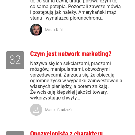
to, co sama czyni, druga połowa czyni to,
co sama potępia. Pozostali zawsze mówią
i postępują jak należy. Amerykański mąż
stanu i wynalazca piorunochronu...
Marek Król
Czym jest network marketing?
32
Nazywa się ich sekciarzami, praczami
mózgów, manipulantami, obwoźnymi
sprzedawcami. Zarzuca się, że obiecują
ogromne zyski w wypadku zainwestowania
własnych pieniędzy, a potem znikają.
Że wciskają kiepskiej jakości towary,
wykorzystując chwyty...
Marcin Grudzień
Opozycjonista z charakteru