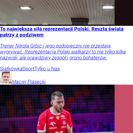
To największa siła reprezentacji Polski. Reszta świata
patrzy z podziwem
Trener Nikola Grbić i jego podopieczni nie przestają
wygrywać. Reprezentacja Polski siatkarzy to nie tylko kilka
nazwisk, ale prawdziwy zespół i grono bohaterów.
Siatkówka
Sport
Tylko u Nas
Maciej
Piasecki