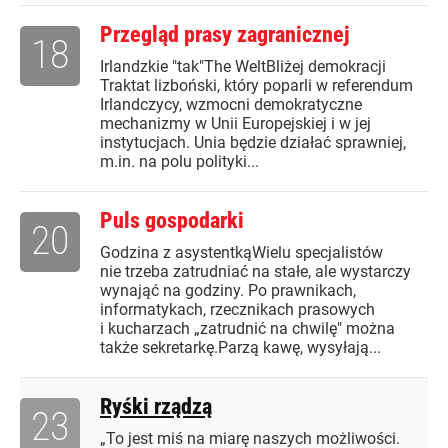
Przegląd prasy zagranicznej
18
Irlandzkie "tak"The WeltBliżej demokracji
Traktat lizboński, który poparli w referendum
Irlandczycy, wzmocni demokratyczne
mechanizmy w Unii Europejskiej i w jej
instytucjach. Unia będzie działać sprawniej,
m.in. na polu polityki...
Puls gospodarki
20
Godzina z asystentkąWielu specjalistów
nie trzeba zatrudniać na stałe, ale wystarczy
wynająć na godziny. Po prawnikach,
informatykach, rzecznikach prasowych
i kucharzach „zatrudnić na chwilę" można
także sekretarkę.Parzą kawę, wysyłają...
Ryśki rządzą
23
„To jest miś na miarę naszych możliwości.