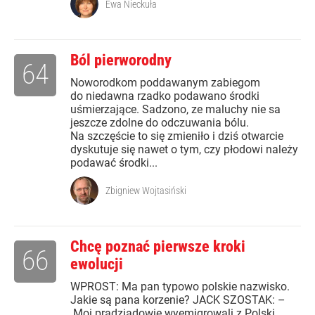
Ewa Nieckuła
Ból pierworodny
64
Noworodkom poddawanym zabiegom
do niedawna rzadko podawano środki
uśmierzające. Sadzono, ze maluchy nie sa
jeszcze zdolne do odczuwania bólu.
Na szczęście to się zmieniło i dziś otwarcie
dyskutuje się nawet o tym, czy płodowi należy
podawać środki...
Zbigniew Wojtasiński
Chcę poznać pierwsze kroki
66
ewolucji
WPROST: Ma pan typowo polskie nazwisko.
Jakie są pana korzenie? JACK SZOSTAK: –
Moi pradziadowie wyemigrowali z Polski