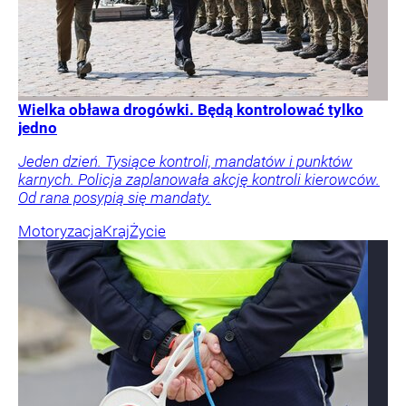
Wielka obława drogówki. Będą kontrolować tylko
jedno
Jeden dzień. Tysiące kontroli, mandatów i punktów
karnych. Policja zaplanowała akcję kontroli kierowców.
Od rana posypią się mandaty.
Motoryzacja
Kraj
Życie