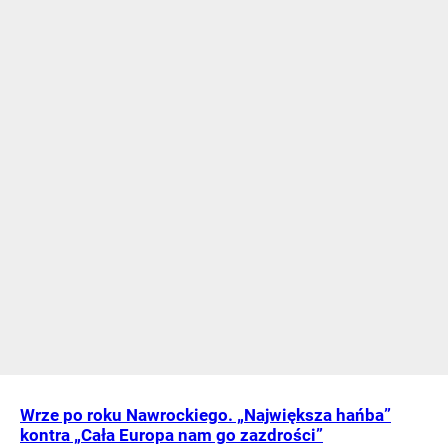
Wrze po roku Nawrockiego. „Największa hańba”
kontra „Cała Europa nam go zazdrości”