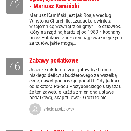
42
- Mariusz Kamiński
Mariusz Kamiński jest jak Rosja według
Winstona Churchilla: „zagadka owinięta
w tajemnicę wewnątrz enigmy”. To człowiek,
który na rząd najbardziej od 1989 r. kochany
przez Polaków rzucił cień najpoważniejszych
zarzutów, jakie mogą...
Zabawy podatkowe
46
Jeszcze rok temu rząd gotów był bronić
niskiego deficytu budżetowego za wszelką
cenę, nawet podnosząc podatki. Gdy jednak
od lokatora Pałacu Prezydenckiego usłyszał,
że ten zawetuje każdą zmienioną ustawę
podatkową, skapitulował. Grozi to nie...
Witold Modzelewski