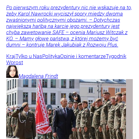
Po pierwszym roku prezydentury nic nie wskazuje na to,
żeby Karol Nawrocki wyciszył spory między dwoma
zwaśnionymi politycznymi obozami. – Dotychczas
największą hańbą na karcie jego prezydentury jest
chyba zawetowanie SAFE – ocenia Mariusz Witczak z
KO. – Mamy głowę państwa, z której możemy być
dumni – kontruje Marek Jakubiak z Rozwoju Plus.
Kraj
Tylko u Nas
Polityka
Opinie i komentarze
Tygodnik
Wprost
Magdalena
Frindt