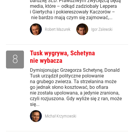
bardziej SLD. Prawdziwym zwycięzcą będą
media, które – odkąd zadziobały Leppera
i Giertycha i pokiereszowały Kaczorów –
nie bardzo mają czym się zajmować,...
Robert Mazurek
Igor Zalewski
Tusk wygrywa, Schetyna
8
nie wybacza
Dymisjonując Grzegorza Schetynę, Donald
Tusk urządził polityczne polowanie
na grubego zwierza. Ta strzelanina może
go jednak słono kosztować, bo ofiara
nie została upolowana, a jedynie zraniona,
czyli rozjuszona. Gdy wyliże się z ran, może
się...
Michał Krzymowski