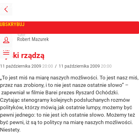
PRZEJDŹ
NA
WPROST
STRONĘ
GŁÓWNĄ
UBSKRYBUJ
Tygodnik Wprost
Autor:
ZALOGUJ
Robert Mazurek
MENU
Ryśki rządzą
11
października
2009
20:00
/
11
października
2009
20:00
„To jest miś na miarę naszych możliwości. To jest nasz miś,
przez nas zrobiony, i to nie jest nasze ostatnie słowo” –
zapewniał w filmie Barei prezes Ryszard Ochódzki.
Czytając stenogramy kolejnych podsłuchanych rozmów
polityków, którzy mówią jak ostatnie lumpy, możemy być
pewni jednego: to nie jest ich ostatnie słowo. Możemy też
być pewni, iż są to politycy na miarę naszych możliwości.
Niestety.