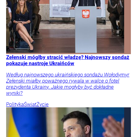
Zełenski mógłby stracić władzę? Najnowszy sondaż
pokazuje nastroje Ukraińców
Według najnowszego ukraińskiego sondażu Wołodymyr
Zełenski miałby poważnego rywala w walce o fotel
prezydenta Ukrainy. Jakie mogłyby być dokładne
wyniki?
Polityka
Świat
Życie