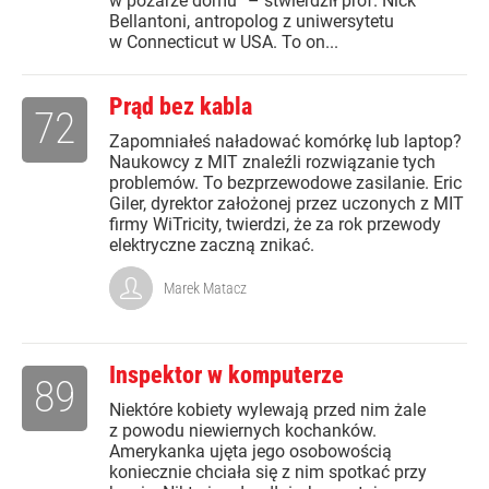
w pożarze domu” – stwierdził prof. Nick
Bellantoni, antropolog z uniwersytetu
w Connecticut w USA. To on...
Prąd bez kabla
72
Zapomniałeś naładować komórkę lub laptop?
Naukowcy z MIT znaleźli rozwiązanie tych
problemów. To bezprzewodowe zasilanie. Eric
Giler, dyrektor założonej przez uczonych z MIT
firmy WiTricity, twierdzi, że za rok przewody
elektryczne zaczną znikać.
Marek Matacz
Inspektor w komputerze
89
Niektóre kobiety wylewają przed nim żale
z powodu niewiernych kochanków.
Amerykanka ujęta jego osobowością
koniecznie chciała się z nim spotkać przy