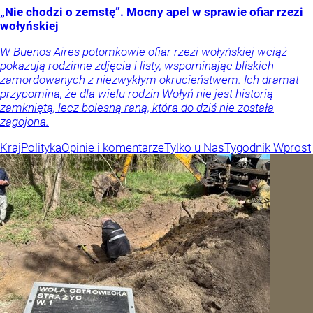
„Nie chodzi o zemstę”. Mocny apel w sprawie ofiar rzezi
wołyńskiej
W Buenos Aires potomkowie ofiar rzezi wołyńskiej wciąż
pokazują rodzinne zdjęcia i listy, wspominając bliskich
zamordowanych z niezwykłym okrucieństwem. Ich dramat
przypomina, że dla wielu rodzin Wołyń nie jest historią
zamkniętą, lecz bolesną raną, która do dziś nie została
zagojona.
Kraj
Polityka
Opinie i komentarze
Tylko u Nas
Tygodnik Wprost