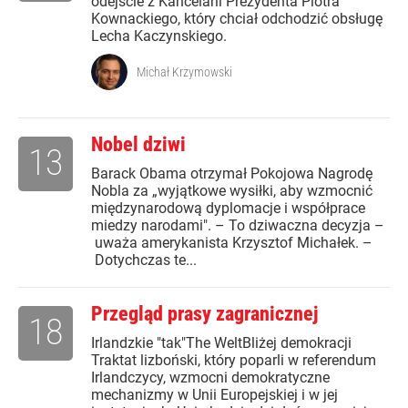
odejście z Kancelarii Prezydenta Piotra
Kownackiego, który chciał odchodzić obsługę
Lecha Kaczynskiego.
Michał Krzymowski
Nobel dziwi
13
Barack Obama otrzymał Pokojowa Nagrodę
Nobla za „wyjątkowe wysiłki, aby wzmocnić
międzynarodową dyplomacje i współprace
miedzy narodami". – To dziwaczna decyzja –
uważa amerykanista Krzysztof Michałek. –
Dotychczas te...
Przegląd prasy zagranicznej
18
Irlandzkie "tak"The WeltBliżej demokracji
Traktat lizboński, który poparli w referendum
Irlandczycy, wzmocni demokratyczne
mechanizmy w Unii Europejskiej i w jej