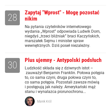
Zapytaj "Wprost" - Mogę pozostać
28
nikim
Na pytania czytelników internetowego
wydania „Wprost” odpowiada Ludwik Dorn,
niegdyś „trzeci bliźniak” braci Kaczyńskich,
marszałek Sejmu i minister spraw
wewnętrznych. Dziś poseł niezależny.
Plus ujemny - Antypolski podsłuch
30
Ludzkość składa się z dziwnych istot –
zauważył Benjamin Franklin. Połowa potępia
to, co sama czyni, druga połowa czyni to,
co sama potępia. Pozostali zawsze mówią
i postępują jak należy. Amerykański mąż
stanu i wynalazca piorunochronu...
Marek Król