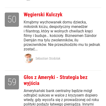
Węgierski Kulczyk
50
Krnąbrny wychowanek domu dziecka,
miłośnik kiczu, despotyczny menedżer
i filantrop, który w wolnych chwilach kręci
filmy i buduje… kościoły. Biznesmen Sándor
Demján ma tylu zwolenników, ilu
przeciwników. Nie przeszkodziło mu to jednak
zostać...
Sebastian Stodolak
Głos z Ameryki - Strategia bez
59
wyjścia
Amerykański bank centralny będzie mógł
odtrąbić sukces w walce z kryzysem dopiero
wtedy, gdy wycofa się z prowadzonej od roku
polityki podaży łatwego pieniądza. Innymi