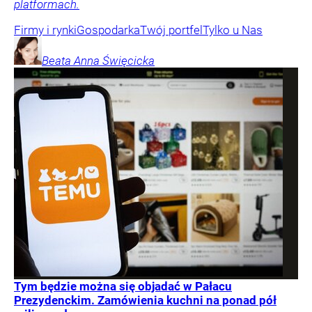
platformach.
Firmy i rynki
Gospodarka
Twój portfel
Tylko u Nas
Beata Anna
Święcicka
Tym będzie można się objadać w Pałacu
Prezydenckim. Zamówienia kuchni na ponad pół