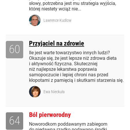
słowy, potrzebna jest mu strategia wyjścia,
której niestety wciąż nie...
Lawrence Kudlow
Przyjaciel na zdrowie
60
Ile jest warte towarzystwo innych ludzi?
Okazuje się, że jest lepsze niż zdrowa dieta
i aktywność fizyczna. Skuteczniej
niż najlepsze lekarstwa poprawia
samopoczucie i lepiej chroni nas przed
kłopotami z pamięcią i skutkami starzenia się.
Ewa Nieckuła
Ból pierworodny
64
Noworodkom poddawanym zabiegom
do niedawna rzadko podawano środki