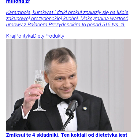
miliona zł
Karambola, kumkwat i dziki brokuł znalazły się na liście
zakupowej prezydenckiej kuchni. Maksymalna wartość
umowy z Pałacem Prezydenckim to ponad 515 tys. zł.
Kraj
Polityka
Diety
Produkty
Zmiksuj te 4 składniki. Ten koktajl od dietetyka jest