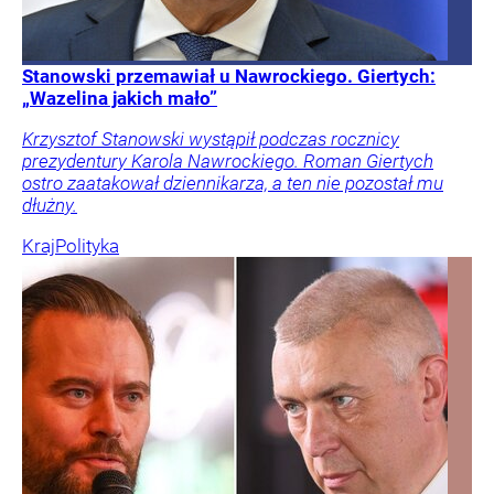
Stanowski przemawiał u Nawrockiego. Giertych:
„Wazelina jakich mało”
Krzysztof Stanowski wystąpił podczas rocznicy
prezydentury Karola Nawrockiego. Roman Giertych
ostro zaatakował dziennikarza, a ten nie pozostał mu
dłużny.
Kraj
Polityka