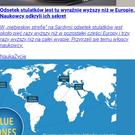
Odsetek stulatków jest tu wyraźnie wyższy niż w Europie.
Naukowcy odkryli ich sekret
W „niebieskiej strefie” na Sardynii odsetek stulatków jest
około pięć razy wyższy niż w pozostałej części Europy i trzy
razy wyższy niż na całej wyspie. Przyjrzeli się temu włoscy
naukowcy.
Nauka
Życie