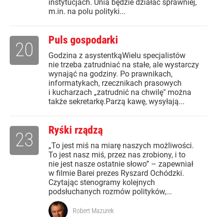
instytucjach. Unia będzie działać sprawniej,
m.in. na polu polityki...
Puls gospodarki
20
Godzina z asystentkąWielu specjalistów
nie trzeba zatrudniać na stałe, ale wystarczy
wynająć na godziny. Po prawnikach,
informatykach, rzecznikach prasowych
i kucharzach „zatrudnić na chwilę" można
także sekretarkę.Parzą kawę, wysyłają...
Ryśki rządzą
23
„To jest miś na miarę naszych możliwości.
To jest nasz miś, przez nas zrobiony, i to
nie jest nasze ostatnie słowo” – zapewniał
w filmie Barei prezes Ryszard Ochódzki.
Czytając stenogramy kolejnych
podsłuchanych rozmów polityków,...
Robert Mazurek