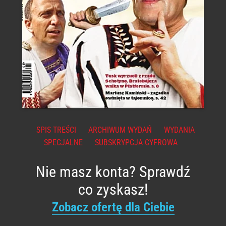
SPIS TREŚCI
ARCHIWUM WYDAŃ
WYDANIA
SPECJALNE
SUBSKRYPCJA CYFROWA
Nie masz konta? Sprawdź
co zyskasz!
Zobacz ofertę dla Ciebie