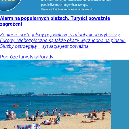
Alarm na popularnych plażach. Turyści poważnie
zagrożeni
Żeglarze portugalscy pojawili się u atlantyckich wybrzeży
Europy. Niebezpieczne są także okazy wyrzucone na piasek.
Służby ostrzegają – sytuacja jest poważna.
Podróże
Turystyka
Porady