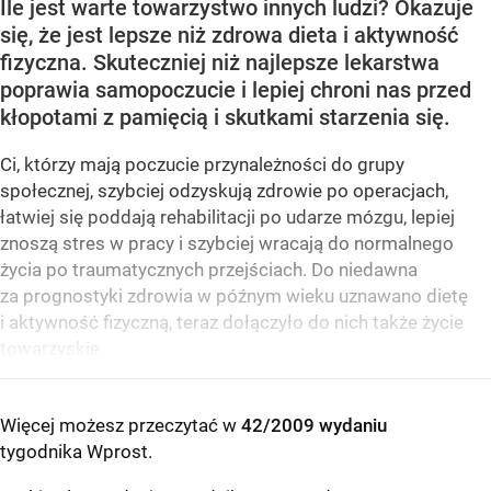
Ile jest warte towarzystwo innych ludzi? Okazuje
się, że jest lepsze niż zdrowa dieta i aktywność
fizyczna. Skuteczniej niż najlepsze lekarstwa
poprawia samopoczucie i lepiej chroni nas przed
kłopotami z pamięcią i skutkami starzenia się.
Ci, którzy mają poczucie przynależności do grupy
społecznej, szybciej odzyskują zdrowie po operacjach,
łatwiej się poddają rehabilitacji po udarze mózgu, lepiej
znoszą stres w pracy i szybciej wracają do normalnego
życia po traumatycznych przejściach. Do niedawna
za prognostyki zdrowia w późnym wieku uznawano dietę
i aktywność fizyczną, teraz dołączyło do nich także życie
towarzyskie.
Więcej możesz przeczytać w
42/2009 wydaniu
tygodnika Wprost
.