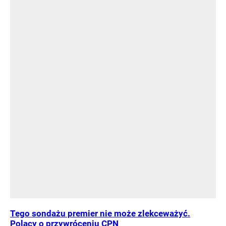
Tego sondażu premier nie może zlekceważyć.
Polacy o przywróceniu CPN