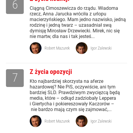
6
Ciągną Cimoszewicza do rządu. Wiadoma
rzecz, Anna Jarucka wróciła z urlopu
macierzyńskiego. Mam jedno nazwisko, jedną
rodzinę i jedną twarz – uzasadniał swą
dymisję Mirosław Drzewiecki. Mirek, nic się
nie martw, dla nas i tak jesteś...
Robert Mazurek
Igor Zalewski
Z życia opozycji
7
Kto najbardziej skorzysta na aferze
hazardowej? Nie PiS, oczywiście, ani tym
bardziej SLD. Prawdziwym zwycięzcą będą
media, które – odkąd zadziobały Leppera
i Giertycha i pokiereszowały Kaczorów –
nie bardzo mają czym się zajmować,...
Robert Mazurek
Igor Zalewski