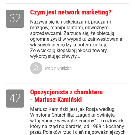
Czym jest network marketing?
32
Nazywa się ich sekciarzami, praczami
mózgów, manipulantami, obwoźnymi
sprzedawcami. Zarzuca się, że obiecują
ogromne zyski w wypadku zainwestowania
własnych pieniędzy, a potem znikają.
Że wciskają kiepskiej jakości towary,
wykorzystując chwyty...
Marcin Grudzień
Opozycjonista z charakteru
42
- Mariusz Kamiński
Mariusz Kamiński jest jak Rosja według
Winstona Churchilla: „zagadka owinięta
w tajemnicę wewnątrz enigmy”. To człowiek,
który na rząd najbardziej od 1989 r. kochany
przez Polaków rzucił cień najpoważniejszych