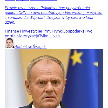
Prawie dwie trzecie Polaków chce przywrócenia
pakietu CPN na dwa ostatnie tygodnie wakacji – wynika
z sondażu dla „Wprost”. Decyzja w tej sprawie lada
dzień.
Finanse i inwestycje
Firmy i rynki
Gospodarka
Twój
portfel
Motoryzacja
Tylko u Nas
Radosław
Święcki