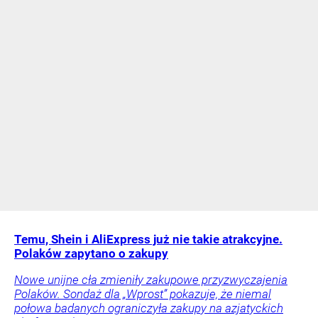
Temu, Shein i AliExpress już nie takie atrakcyjne.
Polaków zapytano o zakupy
Nowe unijne cła zmieniły zakupowe przyzwyczajenia
Polaków. Sondaż dla „Wprost” pokazuje, że niemal
połowa badanych ograniczyła zakupy na azjatyckich