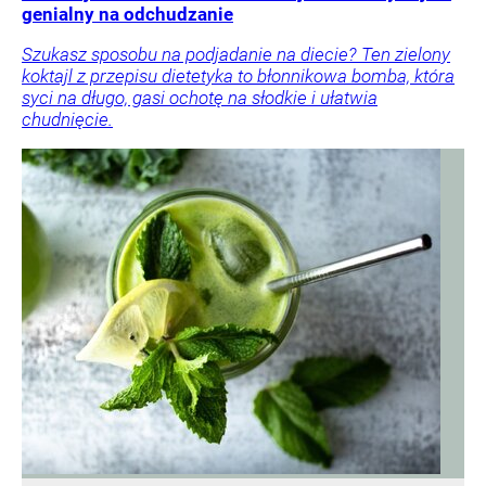
genialny na odchudzanie
Szukasz sposobu na podjadanie na diecie? Ten zielony
koktajl z przepisu dietetyka to błonnikowa bomba, która
syci na długo, gasi ochotę na słodkie i ułatwia
chudnięcie.