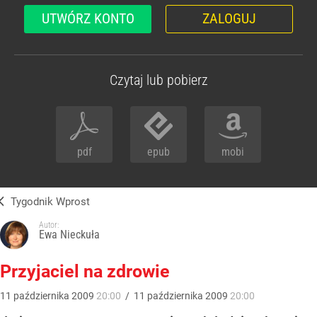
UTWÓRZ KONTO
ZALOGUJ
Czytaj lub pobierz
pdf
epub
mobi
Tygodnik Wprost
Autor:
Ewa Nieckuła
Przyjaciel na zdrowie
11
października
2009
20:00
/
11
października
2009
20:00