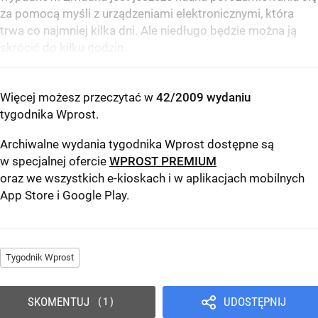
za pomocą myśli z urządzeniami elektronicznymi, która
trwa co najmniej kilka dni. Ale niedługo będzie można ją
skrócić do kilku godzin.
Więcej możesz przeczytać w
42/2009 wydaniu
tygodnika Wprost
.
Archiwalne wydania tygodnika Wprost dostępne są
w specjalnej ofercie
WPROST PREMIUM
oraz we wszystkich e-kioskach i w aplikacjach mobilnych
App Store
i
Google Play
.
Tygodnik Wprost
SKOMENTUJ
UDOSTĘPNIJ
1