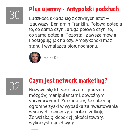
Plus ujemny - Antypolski podsłuch
30
Ludzkość składa się z dziwnych istot –
zauważył Benjamin Franklin. Połowa potępia
to, co sama czyni, druga połowa czyni to,
co sama potępia. Pozostali zawsze mówią
i postępują jak należy. Amerykański mąż
stanu i wynalazca piorunochronu...
Marek Król
Czym jest network marketing?
32
Nazywa się ich sekciarzami, praczami
mózgów, manipulantami, obwoźnymi
sprzedawcami. Zarzuca się, że obiecują
ogromne zyski w wypadku zainwestowania
własnych pieniędzy, a potem znikają.
Że wciskają kiepskiej jakości towary,
wykorzystując chwyty...