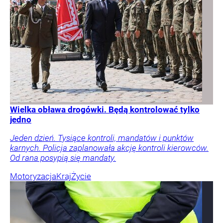
Wielka obława drogówki. Będą kontrolować tylko
jedno
Jeden dzień. Tysiące kontroli, mandatów i punktów
karnych. Policja zaplanowała akcję kontroli kierowców.
Od rana posypią się mandaty.
Motoryzacja
Kraj
Życie