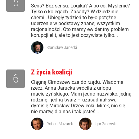
5
Sens? Bez sensu. Logika? A po co. Myślenie?
Tylko o kolegach. Zasady? W dziedzinie
chemii. Ubiegły tydzień to było potężne
uderzenie w podstawy znanej wszystkim
racjonalności. Oto mamy ewidentny problem
korupcji elit, ale to jest oczywiste tylko...
Stanisław Janecki
Z życia koalicji
6
Ciągną Cimoszewicza do rządu. Wiadoma
rzecz, Anna Jarucka wróciła z urlopu
macierzyńskiego. Mam jedno nazwisko, jedną
rodzinę i jedną twarz – uzasadniał swą
dymisję Mirosław Drzewiecki. Mirek, nic się
nie martw, dla nas i tak jesteś...
Robert Mazurek
Igor Zalewski