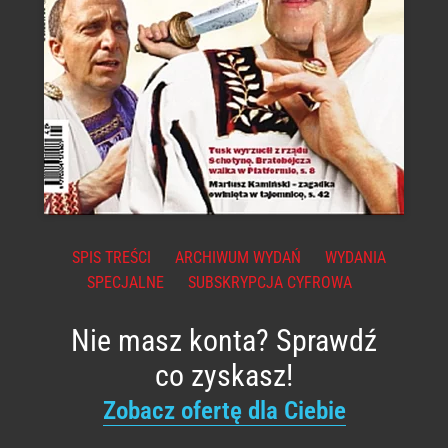
SPIS TREŚCI
ARCHIWUM WYDAŃ
WYDANIA
SPECJALNE
SUBSKRYPCJA CYFROWA
Nie masz konta? Sprawdź
co zyskasz!
Zobacz ofertę dla Ciebie