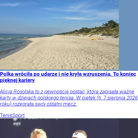
Polka wróciła po udarze i nie kryła wzruszenia. To koniec
pięknej kariery
Alicja Rosolska to z pewnością postać, która zapisała ważne
karty w dziejach polskiego tenisa. W piątek (tj. 7 sierpnia 2026
roku) rozegrała swój ostatni mecz.
Tenis
Sport