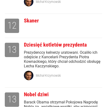
Michał Krzymowski
Skaner
12
Dziesięć kotletów prezydenta
13
Prezydenccy kelnerzy uratowani. Ocaliło ich
odejście z Kancelarii Prezydenta Piotra
Kownackiego, który chciał odchodzić obsługę
Lecha Kaczynskiego.
Michał Krzymowski
Nobel dziwi
13
Barack Obama otrzymał Pokojowa Nagrodę
Nobla za „wyjątkowe wysiłki, aby wzmocnić