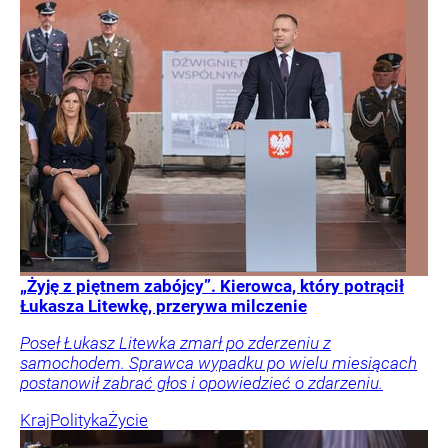
„Żyję z piętnem zabójcy”. Kierowca, który potrącił
Łukasza Litewkę, przerywa milczenie
Poseł Łukasz Litewka zmarł po zderzeniu z
samochodem. Sprawca wypadku po wielu miesiącach
postanowił zabrać głos i opowiedzieć o zdarzeniu.
Kraj
Polityka
Życie