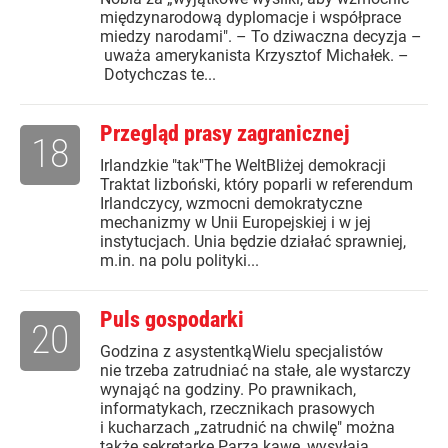
międzynarodową dyplomacje i współprace
miedzy narodami". – To dziwaczna decyzja –
uważa amerykanista Krzysztof Michałek. –
Dotychczas te...
Przegląd prasy zagranicznej
18
Irlandzkie "tak"The WeltBliżej demokracji
Traktat lizboński, który poparli w referendum
Irlandczycy, wzmocni demokratyczne
mechanizmy w Unii Europejskiej i w jej
instytucjach. Unia będzie działać sprawniej,
m.in. na polu polityki...
Puls gospodarki
20
Godzina z asystentkąWielu specjalistów
nie trzeba zatrudniać na stałe, ale wystarczy
wynająć na godziny. Po prawnikach,
informatykach, rzecznikach prasowych
i kucharzach „zatrudnić na chwilę" można
także sekretarkę.Parzą kawę, wysyłają...