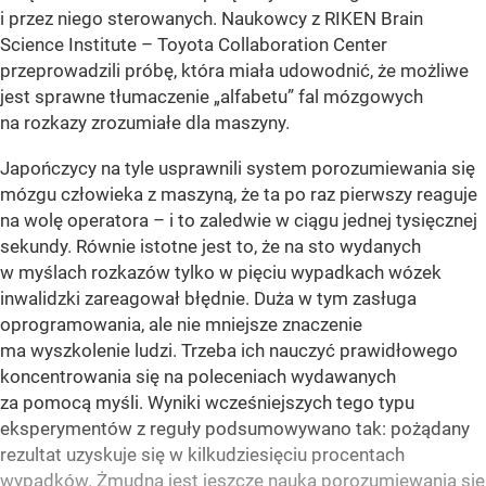
i przez niego sterowanych. Naukowcy z RIKEN Brain
Science Institute – Toyota Collaboration Center
przeprowadzili próbę, która miała udowodnić, że możliwe
jest sprawne tłumaczenie „alfabetu” fal mózgowych
na rozkazy zrozumiałe dla maszyny.
Japończycy na tyle usprawnili system porozumiewania się
mózgu człowieka z maszyną, że ta po raz pierwszy reaguje
na wolę operatora – i to zaledwie w ciągu jednej tysięcznej
sekundy. Równie istotne jest to, że na sto wydanych
w myślach rozkazów tylko w pięciu wypadkach wózek
inwalidzki zareagował błędnie. Duża w tym zasługa
oprogramowania, ale nie mniejsze znaczenie
ma wyszkolenie ludzi. Trzeba ich nauczyć prawidłowego
koncentrowania się na poleceniach wydawanych
za pomocą myśli. Wyniki wcześniejszych tego typu
eksperymentów z reguły podsumowywano tak: pożądany
rezultat uzyskuje się w kilkudziesięciu procentach
wypadków. Żmudna jest jeszcze nauka porozumiewania się