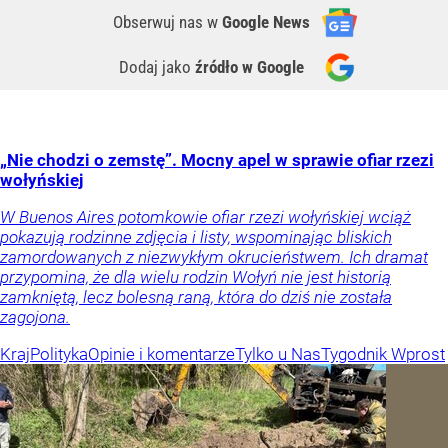
Obserwuj nas
w
Google News
Dodaj jako
źródło w Google
„Nie chodzi o zemstę”. Mocny apel w sprawie ofiar rzezi
wołyńskiej
W Buenos Aires potomkowie ofiar rzezi wołyńskiej wciąż
pokazują rodzinne zdjęcia i listy, wspominając bliskich
zamordowanych z niezwykłym okrucieństwem. Ich dramat
przypomina, że dla wielu rodzin Wołyń nie jest historią
zamkniętą, lecz bolesną raną, która do dziś nie została
zagojona.
Kraj
Polityka
Opinie i komentarze
Tylko u Nas
Tygodnik Wprost