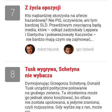
Z życia opozycji
7
Kto najbardziej skorzysta na aferze
hazardowej? Nie PiS, oczywiście, ani tym
bardziej SLD. Prawdziwym zwycięzcą będą
media, które – odkąd zadziobały Leppera
i Giertycha i pokiereszowały Kaczorów –
nie bardzo mają czym się zajmować,...
Robert Mazurek
Igor Zalewski
Tusk wygrywa, Schetyna
8
nie wybacza
Dymisjonując Grzegorza Schetynę, Donald
Tusk urządził polityczne polowanie
na grubego zwierza. Ta strzelanina może
go jednak słono kosztować, bo ofiara
nie została upolowana, a jedynie zraniona,
czyli rozjuszona. Gdy wyliże się z ran, może
się...