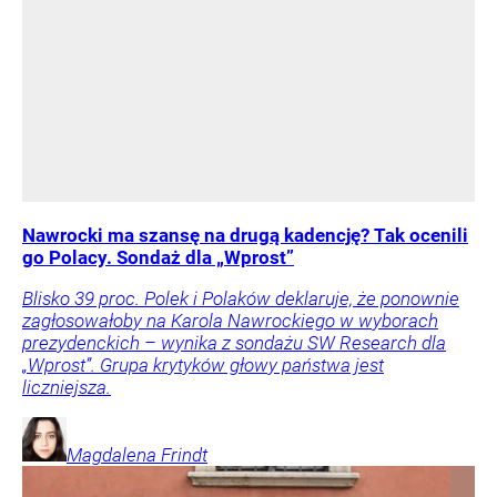
Nawrocki ma szansę na drugą kadencję? Tak ocenili
go Polacy. Sondaż dla „Wprost”
Blisko 39 proc. Polek i Polaków deklaruje, że ponownie
zagłosowałoby na Karola Nawrockiego w wyborach
prezydenckich – wynika z sondażu SW Research dla
„Wprost”. Grupa krytyków głowy państwa jest
liczniejsza.
Magdalena
Frindt