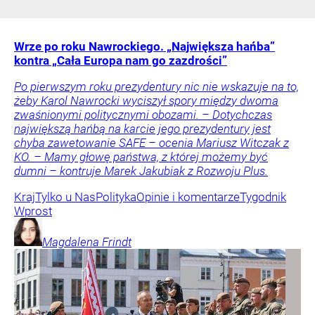
Wrze po roku Nawrockiego. „Największa hańba”
kontra „Cała Europa nam go zazdrości”
Po pierwszym roku prezydentury nic nie wskazuje na to,
żeby Karol Nawrocki wyciszył spory między dwoma
zwaśnionymi politycznymi obozami. – Dotychczas
największą hańbą na karcie jego prezydentury jest
chyba zawetowanie SAFE – ocenia Mariusz Witczak z
KO. – Mamy głowę państwa, z której możemy być
dumni – kontruje Marek Jakubiak z Rozwoju Plus.
Kraj
Tylko u Nas
Polityka
Opinie i komentarze
Tygodnik
Wprost
Magdalena
Frindt