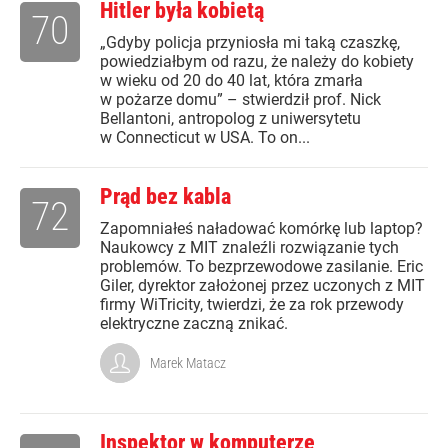
Hitler była kobietą
70
„Gdyby policja przyniosła mi taką czaszkę,
powiedziałbym od razu, że należy do kobiety
w wieku od 20 do 40 lat, która zmarła
w pożarze domu” – stwierdził prof. Nick
Bellantoni, antropolog z uniwersytetu
w Connecticut w USA. To on...
Prąd bez kabla
72
Zapomniałeś naładować komórkę lub laptop?
Naukowcy z MIT znaleźli rozwiązanie tych
problemów. To bezprzewodowe zasilanie. Eric
Giler, dyrektor założonej przez uczonych z MIT
firmy WiTricity, twierdzi, że za rok przewody
elektryczne zaczną znikać.
Marek Matacz
Inspektor w komputerze