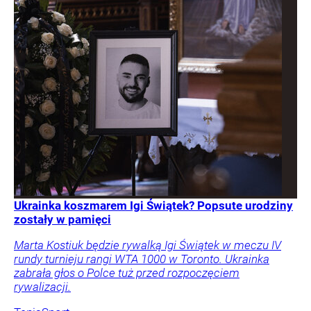
Ukrainka koszmarem Igi Świątek? Popsute urodziny
zostały w pamięci
Marta Kostiuk będzie rywalką Igi Świątek w meczu IV
rundy turnieju rangi WTA 1000 w Toronto. Ukrainka
zabrała głos o Polce tuż przed rozpoczęciem
rywalizacji.