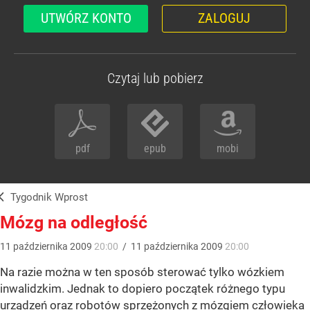
UTWÓRZ KONTO
ZALOGUJ
Czytaj lub pobierz
pdf
epub
mobi
Tygodnik Wprost
Mózg na odległość
11
października
2009
20:00
/
11
października
2009
20:00
Na razie można w ten sposób sterować tylko wózkiem
inwalidzkim. Jednak to dopiero początek różnego typu
urządzeń oraz robotów sprzężonych z mózgiem człowieka