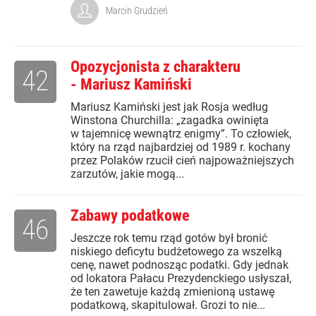
Marcin Grudzień
Opozycjonista z charakteru
42
- Mariusz Kamiński
Mariusz Kamiński jest jak Rosja według
Winstona Churchilla: „zagadka owinięta
w tajemnicę wewnątrz enigmy”. To człowiek,
który na rząd najbardziej od 1989 r. kochany
przez Polaków rzucił cień najpoważniejszych
zarzutów, jakie mogą...
Zabawy podatkowe
46
Jeszcze rok temu rząd gotów był bronić
niskiego deficytu budżetowego za wszelką
cenę, nawet podnosząc podatki. Gdy jednak
od lokatora Pałacu Prezydenckiego usłyszał,
że ten zawetuje każdą zmienioną ustawę
podatkową, skapitulował. Grozi to nie...