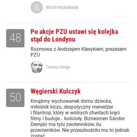
Witold Modzelewski
Po akcje PZU ustawi się kolejka
48
stąd do Londynu
Rozmowa z Andrzejem Klesykiem, prezesem
PZU
Tomasz Molga
Węgierski Kulczyk
50
Krnąbrny wychowanek domu dziecka,
miłośnik kiczu, despotyczny menedżer
i filantrop, który w wolnych chwilach kręci
filmy i buduje… kościoły. Biznesmen Sándor
Demján ma tylu zwolenników, ilu
przeciwników. Nie przeszkodziło mu to jednak
zostać...