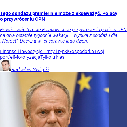
Tego sondażu premier nie może zlekceważyć. Polacy
o przywróceniu CPN
Prawie dwie trzecie Polaków chce przywrócenia pakietu CPN
na dwa ostatnie tygodnie wakacji – wynika z sondażu dla
„Wprost”. Decyzja w tej sprawie lada dzień.
Finanse i inwestycje
Firmy i rynki
Gospodarka
Twój
portfel
Motoryzacja
Tylko u Nas
Radosław
Święcki