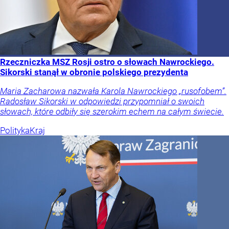
Rzeczniczka MSZ Rosji ostro o słowach Nawrockiego.
Sikorski stanął w obronie polskiego prezydenta
Maria Zacharowa nazwała Karola Nawrockiego „rusofobem”.
Radosław Sikorski w odpowiedzi przypomniał o swoich
słowach, które odbiły się szerokim echem na całym świecie.
Polityka
Kraj