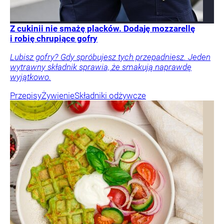
Z cukinii nie smażę placków. Dodaję mozzarellę
i robię chrupiące gofry
Lubisz gofry? Gdy spróbujesz tych przepadniesz. Jeden
wytrawny składnik sprawia, że smakują naprawdę
wyjątkowo.
Przepisy
Żywienie
Składniki odżywcze