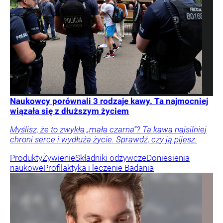
Naukowcy porównali 3 rodzaje kawy. Ta najmocniej
wiązała się z dłuższym życiem
Myślisz, że to zwykła „mała czarna”? Ta kawa najsilniej
chroni serce i wydłuża życie. Sprawdź, czy ją pijesz.
Produkty
Żywienie
Składniki odżywcze
Doniesienia
naukowe
Profilaktyka i leczenie
Badania