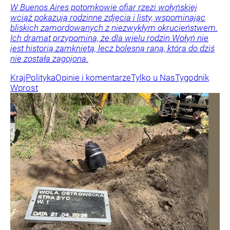
W Buenos Aires potomkowie ofiar rzezi wołyńskiej
wciąż pokazują rodzinne zdjęcia i listy, wspominając
bliskich zamordowanych z niezwykłym okrucieństwem.
Ich dramat przypomina, że dla wielu rodzin Wołyń nie
jest historią zamkniętą, lecz bolesną raną, która do dziś
nie została zagojona.
Kraj
Polityka
Opinie i komentarze
Tylko u Nas
Tygodnik
Wprost