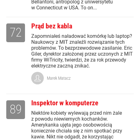
Bellantoni, antropolog z uniwersytetu
w Connecticut w USA. To on...
Prąd bez kabla
72
Zapomniałeś naładować komórkę lub laptop?
Naukowcy z MIT znaleźli rozwiązanie tych
problemów. To bezprzewodowe zasilanie. Eric
Giler, dyrektor założonej przez uczonych z MIT
firmy WiTricity, twierdzi, że za rok przewody
elektryczne zaczną znikać.
Marek Matacz
Inspektor w komputerze
89
Niektóre kobiety wylewają przed nim żale
z powodu niewiernych kochanków.
Amerykanka ujęta jego osobowością
koniecznie chciała się z nim spotkać przy
kawie. Nikt nie odgadł, że korzystając