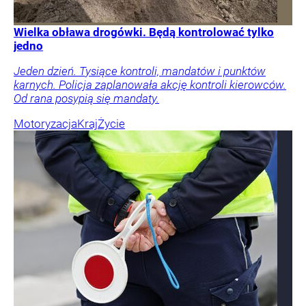
Wielka obława drogówki. Będą kontrolować tylko
jedno
Jeden dzień. Tysiące kontroli, mandatów i punktów
karnych. Policja zaplanowała akcję kontroli kierowców.
Od rana posypią się mandaty.
Motoryzacja
Kraj
Życie