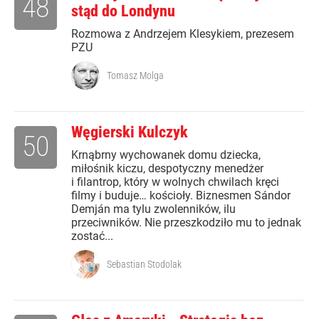
48
stąd do Londynu
Rozmowa z Andrzejem Klesykiem, prezesem
PZU
Tomasz Molga
Węgierski Kulczyk
50
Krnąbrny wychowanek domu dziecka,
miłośnik kiczu, despotyczny menedżer
i filantrop, który w wolnych chwilach kręci
filmy i buduje… kościoły. Biznesmen Sándor
Demján ma tylu zwolenników, ilu
przeciwników. Nie przeszkodziło mu to jednak
zostać...
Sebastian Stodolak