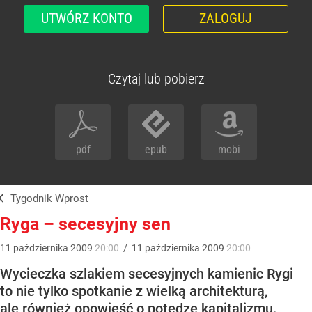
UTWÓRZ KONTO
ZALOGUJ
Czytaj lub pobierz
pdf
epub
mobi
Tygodnik Wprost
Ryga – secesyjny sen
11
października
2009
20:00
/
11
października
2009
20:00
Wycieczka szlakiem secesyjnych kamienic Rygi
to nie tylko spotkanie z wielką architekturą,
ale również opowieść o potędze kapitalizmu.