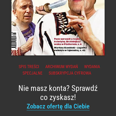
SPIS TREŚCI
ARCHIWUM WYDAŃ
WYDANIA
SPECJALNE
SUBSKRYPCJA CYFROWA
Nie masz konta? Sprawdź
co zyskasz!
Zobacz ofertę dla Ciebie