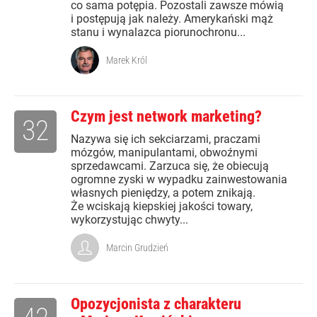
co sama potępia. Pozostali zawsze mówią
i postępują jak należy. Amerykański mąż
stanu i wynalazca piorunochronu...
Marek Król
Czym jest network marketing?
32
Nazywa się ich sekciarzami, praczami
mózgów, manipulantami, obwoźnymi
sprzedawcami. Zarzuca się, że obiecują
ogromne zyski w wypadku zainwestowania
własnych pieniędzy, a potem znikają.
Że wciskają kiepskiej jakości towary,
wykorzystując chwyty...
Marcin Grudzień
Opozycjonista z charakteru