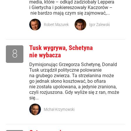
media, które – odkąd zadziobały Leppera
i Giertycha i pokiereszowały Kaczorów –
nie bardzo mają czym się zajmować,...
Robert Mazurek
Igor Zalewski
Tusk wygrywa, Schetyna
8
nie wybacza
Dymisjonując Grzegorza Schetynę, Donald
Tusk urządził polityczne polowanie
na grubego zwierza. Ta strzelanina może
go jednak słono kosztować, bo ofiara
nie została upolowana, a jedynie zraniona,
czyli rozjuszona. Gdy wyliże się z ran, może
się...
Michał Krzymowski