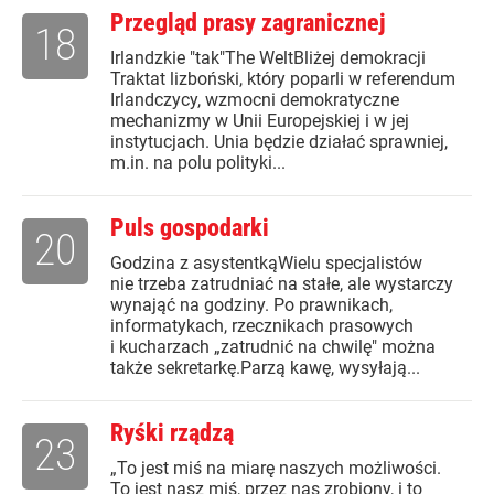
Przegląd prasy zagranicznej
18
Irlandzkie "tak"The WeltBliżej demokracji
Traktat lizboński, który poparli w referendum
Irlandczycy, wzmocni demokratyczne
mechanizmy w Unii Europejskiej i w jej
instytucjach. Unia będzie działać sprawniej,
m.in. na polu polityki...
Puls gospodarki
20
Godzina z asystentkąWielu specjalistów
nie trzeba zatrudniać na stałe, ale wystarczy
wynająć na godziny. Po prawnikach,
informatykach, rzecznikach prasowych
i kucharzach „zatrudnić na chwilę" można
także sekretarkę.Parzą kawę, wysyłają...
Ryśki rządzą
23
„To jest miś na miarę naszych możliwości.
To jest nasz miś, przez nas zrobiony, i to