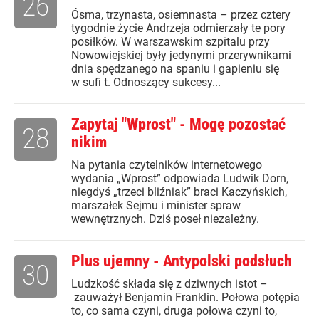
26
Ósma, trzynasta, osiemnasta – przez cztery
tygodnie życie Andrzeja odmierzały te pory
posiłków. W warszawskim szpitalu przy
Nowowiejskiej były jedynymi przerywnikami
dnia spędzanego na spaniu i gapieniu się
w sufi t. Odnoszący sukcesy...
Zapytaj "Wprost" - Mogę pozostać
28
nikim
Na pytania czytelników internetowego
wydania „Wprost” odpowiada Ludwik Dorn,
niegdyś „trzeci bliźniak” braci Kaczyńskich,
marszałek Sejmu i minister spraw
wewnętrznych. Dziś poseł niezależny.
Plus ujemny - Antypolski podsłuch
30
Ludzkość składa się z dziwnych istot –
zauważył Benjamin Franklin. Połowa potępia
to, co sama czyni, druga połowa czyni to,