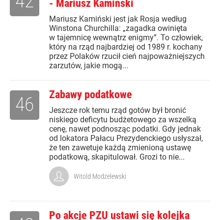
42
- Mariusz Kamiński
Mariusz Kamiński jest jak Rosja według
Winstona Churchilla: „zagadka owinięta
w tajemnicę wewnątrz enigmy”. To człowiek,
który na rząd najbardziej od 1989 r. kochany
przez Polaków rzucił cień najpoważniejszych
zarzutów, jakie mogą...
Zabawy podatkowe
46
Jeszcze rok temu rząd gotów był bronić
niskiego deficytu budżetowego za wszelką
cenę, nawet podnosząc podatki. Gdy jednak
od lokatora Pałacu Prezydenckiego usłyszał,
że ten zawetuje każdą zmienioną ustawę
podatkową, skapitulował. Grozi to nie...
Witold Modzelewski
Po akcje PZU ustawi się kolejka