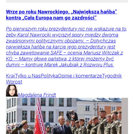
Wrze po roku Nawrockiego. „Największa hańba”
kontra „Cała Europa nam go zazdrości”
Po pierwszym roku prezydentury nic nie wskazuje na to,
żeby Karol Nawrocki wyciszył spory między dwoma
zwaśnionymi politycznymi obozami. – Dotychczas
największą hańbą na karcie jego prezydentury jest
chyba zawetowanie SAFE – ocenia Mariusz Witczak z
KO. – Mamy głowę państwa, z której możemy być
dumni – kontruje Marek Jakubiak z Rozwoju Plus.
Kraj
Tylko u Nas
Polityka
Opinie i komentarze
Tygodnik
Wprost
Magdalena
Frindt