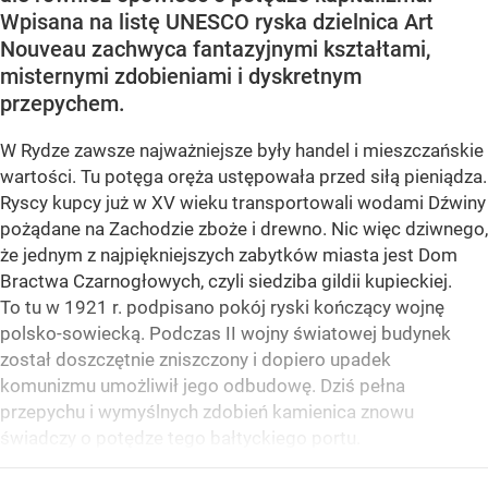
Wpisana na listę UNESCO ryska dzielnica Art
Nouveau zachwyca fantazyjnymi kształtami,
misternymi zdobieniami i dyskretnym
przepychem.
W Rydze zawsze najważniejsze były handel i mieszczańskie
wartości. Tu potęga oręża ustępowała przed siłą pieniądza.
Ryscy kupcy już w XV wieku transportowali wodami Dźwiny
pożądane na Zachodzie zboże i drewno. Nic więc dziwnego,
że jednym z najpiękniejszych zabytków miasta jest Dom
Bractwa Czarnogłowych, czyli siedziba gildii kupieckiej.
To tu w 1921 r. podpisano pokój ryski kończący wojnę
polsko-sowiecką. Podczas II wojny światowej budynek
został doszczętnie zniszczony i dopiero upadek
komunizmu umożliwił jego odbudowę. Dziś pełna
przepychu i wymyślnych zdobień kamienica znowu
świadczy o potędze tego bałtyckiego portu.