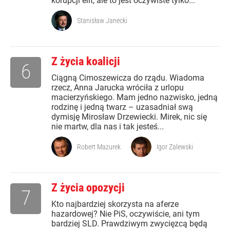
korupcji elit, ale to jest oczywiste tylko...
Stanisław Janecki
Z życia koalicji
6
Ciągną Cimoszewicza do rządu. Wiadoma
rzecz, Anna Jarucka wróciła z urlopu
macierzyńskiego. Mam jedno nazwisko, jedną
rodzinę i jedną twarz – uzasadniał swą
dymisję Mirosław Drzewiecki. Mirek, nic się
nie martw, dla nas i tak jesteś...
Robert Mazurek
Igor Zalewski
Z życia opozycji
7
Kto najbardziej skorzysta na aferze
hazardowej? Nie PiS, oczywiście, ani tym
bardziej SLD. Prawdziwym zwycięzcą będą