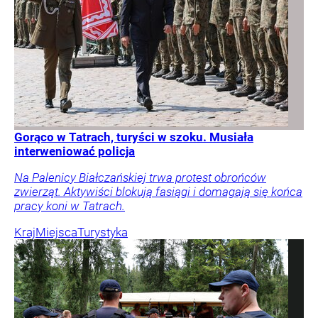
Gorąco w Tatrach, turyści w szoku. Musiała
interweniować policja
Na Palenicy Białczańskiej trwa protest obrońców
zwierząt. Aktywiści blokują fasiągi i domagają się końca
pracy koni w Tatrach.
Kraj
Miejsca
Turystyka