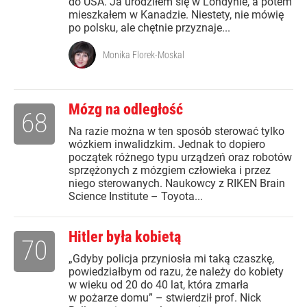
do USA. Ja urodziłem się w Londynie, a potem
mieszkałem w Kanadzie. Niestety, nie mówię
po polsku, ale chętnie przyznaje...
Monika Florek-Moskal
Mózg na odległość
68
Na razie można w ten sposób sterować tylko
wózkiem inwalidzkim. Jednak to dopiero
początek różnego typu urządzeń oraz robotów
sprzężonych z mózgiem człowieka i przez
niego sterowanych. Naukowcy z RIKEN Brain
Science Institute – Toyota...
Hitler była kobietą
70
„Gdyby policja przyniosła mi taką czaszkę,
powiedziałbym od razu, że należy do kobiety
w wieku od 20 do 40 lat, która zmarła
w pożarze domu” – stwierdził prof. Nick