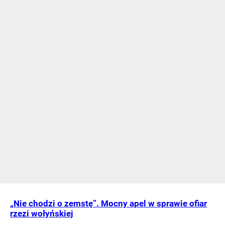
„Nie chodzi o zemstę”. Mocny apel w sprawie ofiar
rzezi wołyńskiej