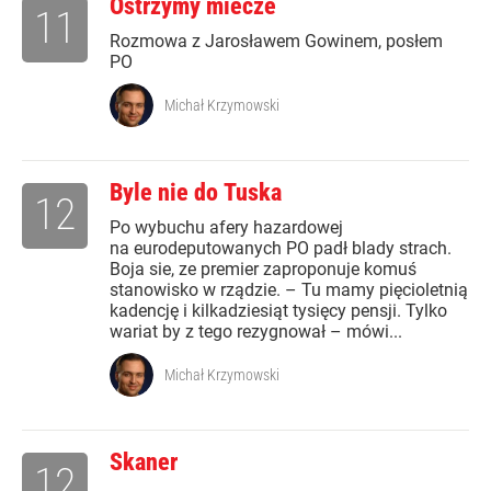
Ostrzymy miecze
11
Rozmowa z Jarosławem Gowinem, posłem
PO
Michał Krzymowski
Byle nie do Tuska
12
Po wybuchu afery hazardowej
na eurodeputowanych PO padł blady strach.
Boja sie, ze premier zaproponuje komuś
stanowisko w rządzie. – Tu mamy pięcioletnią
kadencję i kilkadziesiąt tysięcy pensji. Tylko
wariat by z tego rezygnował – mówi...
Michał Krzymowski
Skaner
12