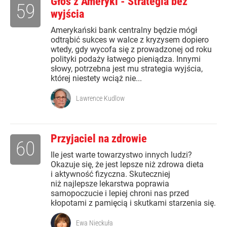
Głos z Ameryki - Strategia bez
59
wyjścia
Amerykański bank centralny będzie mógł
odtrąbić sukces w walce z kryzysem dopiero
wtedy, gdy wycofa się z prowadzonej od roku
polityki podaży łatwego pieniądza. Innymi
słowy, potrzebna jest mu strategia wyjścia,
której niestety wciąż nie...
Lawrence Kudlow
Przyjaciel na zdrowie
60
Ile jest warte towarzystwo innych ludzi?
Okazuje się, że jest lepsze niż zdrowa dieta
i aktywność fizyczna. Skuteczniej
niż najlepsze lekarstwa poprawia
samopoczucie i lepiej chroni nas przed
kłopotami z pamięcią i skutkami starzenia się.
Ewa Nieckuła