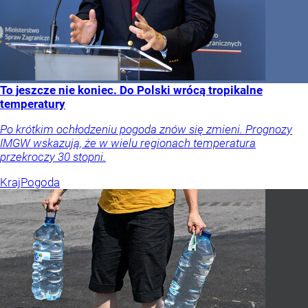
To jeszcze nie koniec. Do Polski wrócą tropikalne
temperatury
Po krótkim ochłodzeniu pogoda znów się zmieni. Prognozy
IMGW wskazują, że w wielu regionach temperatura
przekroczy 30 stopni.
Kraj
Pogoda