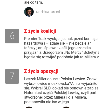
ale co tam.
Stanisław Janecki
Z życia koalicji
6
Premier Tusk wystąpi jednak przed komisja
hazardowa i – zdaje się – nie będzie ani
tańczył, ani śpiewał. Jeśli jego szorstka
przyjaźń z Grzegorzem „No Mercy" Schetyna
będzie się rozwijać podobnie jak ta Millera z...
Z życia opozycji
7
Leszek Miller opuscił Polska Lewice. Znowu
wybrał lewice moskiewska?A nie, wyjaśniło
się. Wybrał SLD, dokąd się ponownie zapisał.
Natomiast część Polskiej Lewicy, czyli partii
stworzonej przez Millera i dla Millera,
postanowiła nie isc w jego...