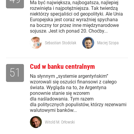
Ma być największa, najbogatsza, najlepiej
rozwinięta i najpotężniejsza. Tak twierdzą
niektórzy specjaliści od geopolityki. Ale Unia
Europejska jest coraz wyraźniej spychana
na boczny tor przez inne międzynarodowe
sojusze. Jest ich ponad 20. Choćby...
Sebastian Stodolak
Maciej Szopa
Cud w banku centralnym
51
Na słynnym „systemie argentyńskim”
wzorowali się oszuści finansowi z całego
świata. Wygląda na to, że Argentyna
ponownie stanie się wzorem
dla naśladowania. Tym razem
dla politycznych populistów, którzy rezerwami
walutowymi banków...
Witold M. Orłowski