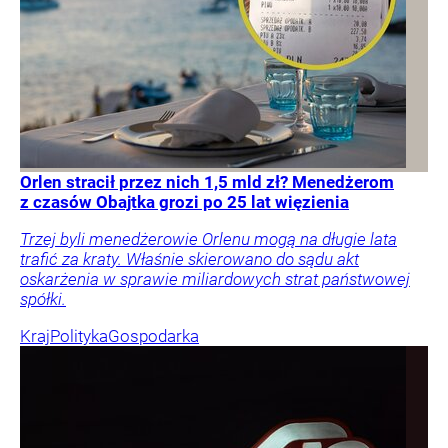
Orlen stracił przez nich 1,5 mld zł? Menedżerom
z czasów Obajtka grozi po 25 lat więzienia
Trzej byli menedżerowie Orlenu mogą na długie lata
trafić za kraty. Właśnie skierowano do sądu akt
oskarżenia w sprawie miliardowych strat państwowej
spółki.
Kraj
Polityka
Gospodarka