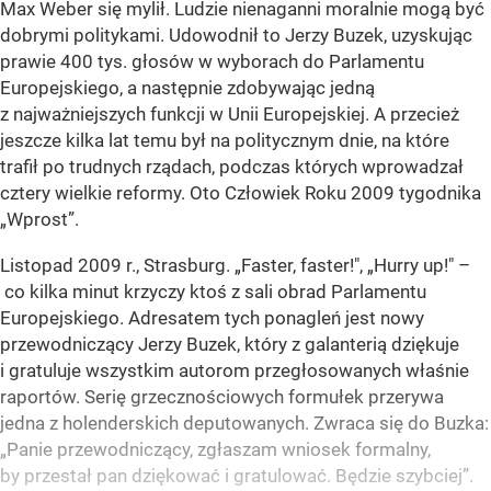
Max Weber się mylił. Ludzie nienaganni moralnie mogą być
dobrymi politykami. Udowodnił to Jerzy Buzek, uzyskując
prawie 400 tys. głosów w wyborach do Parlamentu
Europejskiego, a następnie zdobywając jedną
z najważniejszych funkcji w Unii Europejskiej. A przecież
jeszcze kilka lat temu był na politycznym dnie, na które
trafił po trudnych rządach, podczas których wprowadzał
cztery wielkie reformy. Oto Człowiek Roku 2009 tygodnika
„Wprost”.
Listopad 2009 r., Strasburg. „Faster, faster!", „Hurry up!" –
co kilka minut krzyczy ktoś z sali obrad Parlamentu
Europejskiego. Adresatem tych ponagleń jest nowy
przewodniczący Jerzy Buzek, który z galanterią dziękuje
i gratuluje wszystkim autorom przegłosowanych właśnie
raportów. Serię grzecznościowych formułek przerywa
jedna z holenderskich deputowanych. Zwraca się do Buzka:
„Panie przewodniczący, zgłaszam wniosek formalny,
by przestał pan dziękować i gratulować. Będzie szybciej”.