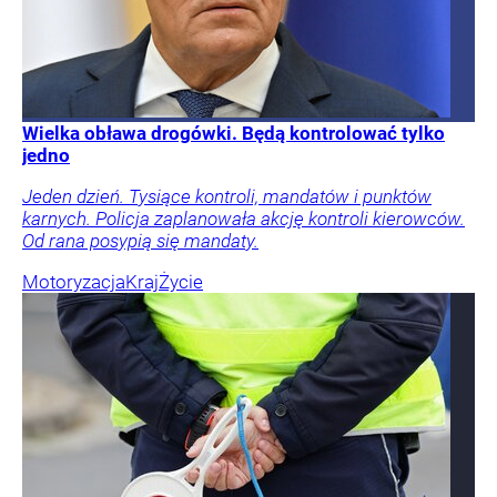
Wielka obława drogówki. Będą kontrolować tylko
jedno
Jeden dzień. Tysiące kontroli, mandatów i punktów
karnych. Policja zaplanowała akcję kontroli kierowców.
Od rana posypią się mandaty.
Motoryzacja
Kraj
Życie