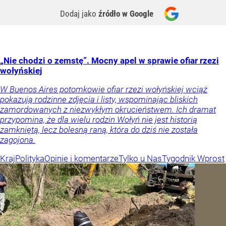
Dodaj jako
źródło w Google
„Nie chodzi o zemstę”. Mocny apel w sprawie ofiar rzezi
wołyńskiej
W Buenos Aires potomkowie ofiar rzezi wołyńskiej wciąż
pokazują rodzinne zdjęcia i listy, wspominając bliskich
zamordowanych z niezwykłym okrucieństwem. Ich dramat
przypomina, że dla wielu rodzin Wołyń nie jest historią
zamkniętą, lecz bolesną raną, która do dziś nie została
zagojona.
Kraj
Polityka
Opinie i komentarze
Tylko u Nas
Tygodnik Wprost