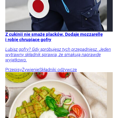
Z cukinii nie smażę placków. Dodaję mozzarellę
i robię chrupiące gofry
Lubisz gofry? Gdy spróbujesz tych przepadniesz. Jeden
wytrawny składnik sprawia, że smakują naprawdę
wyjątkowo.
Przepisy
Żywienie
Składniki odżywcze