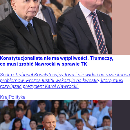
Konstytucjonalista nie ma wątpliwości. Tłumaczy,
co musi zrobić Nawrocki w sprawie TK
Spór o Trybunał Konstytucyjny trwa i nie widać na razie końca
problemów. Prezes Iustitii wskazuje na kwestię, którą musi
rozwiązać prezydent Karol Nawrocki.
Kraj
Polityka