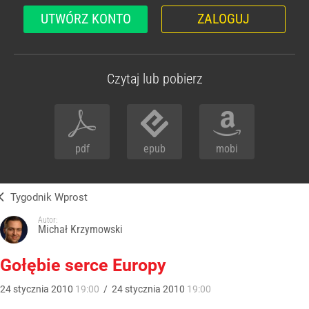
UTWÓRZ KONTO
ZALOGUJ
Czytaj lub pobierz
pdf
epub
mobi
Tygodnik Wprost
Autor:
Michał Krzymowski
Gołębie serce Europy
24
stycznia
2010
19:00
/
24
stycznia
2010
19:00