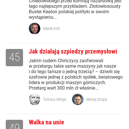
Chlebowskiego przed komisją hazardową jest
tego najlepszym przykładem. Złotowłosousty
Buster Keaton polskiej polityki w swoim
wystąpieniu...
Marek Król
Jak działają szpiedzy przemysłowi
45
Jakim cudem Chińczycy zaoferowali
w przetargu takie same maszyny jak nasze
i do tego tańsze o jedną trzecią? – dziwili się
szefowie jednej z polskich spółek, światowego
lidera w produkcji maszyn górniczych.
Przetarg wart 300 mln zł właśnie...
Tomasz Molga
Maciej Szopa
Walka na unie
49