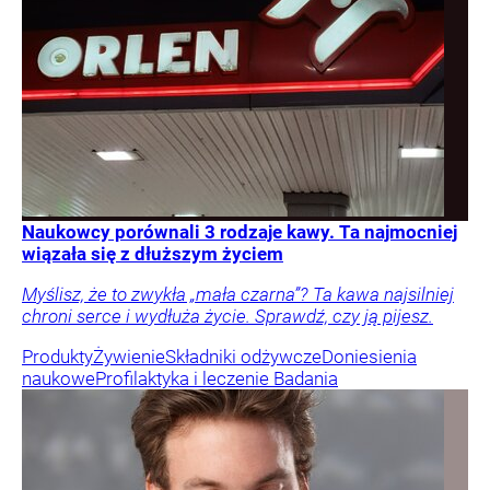
Naukowcy porównali 3 rodzaje kawy. Ta najmocniej
wiązała się z dłuższym życiem
Myślisz, że to zwykła „mała czarna”? Ta kawa najsilniej
chroni serce i wydłuża życie. Sprawdź, czy ją pijesz.
Produkty
Żywienie
Składniki odżywcze
Doniesienia
naukowe
Profilaktyka i leczenie
Badania