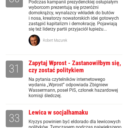
Podczas kampanii prezydenckiej osłupiałym
wyborcom prezentują się przeróżni
domokrążcy, wynalazcy wkładek do butów
i nosa, kreatorzy nowatorskich idei gotowych
zastąpić kapitalizm i demokrację. Pojawiają
się też liderzy partii przyjaciół łupieżu...
Robert Mazurek
Zapytaj Wprost - Zastanowiłbym się,
31
czy zostać politykiem
Na pytania czytelników internetowego
wydania „Wprost” odpowiada Zbigniew
Wassermann, poseł PiS, członek hazardowej
komisji śledczej.
Lewica w socjalhamaku
33
Kryzys powinien być eldorado dla lewicowych
polityków. Tymczasem podczas największego