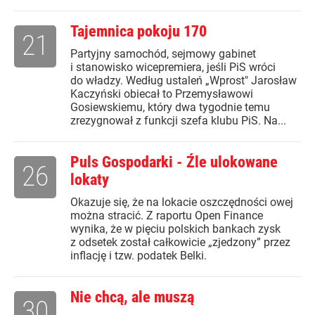
Tajemnica pokoju 170
21
Partyjny samochód, sejmowy gabinet
i stanowisko wicepremiera, jeśli PiS wróci
do władzy. Według ustaleń „Wprost" Jarosław
Kaczyński obiecał to Przemysławowi
Gosiewskiemu, który dwa tygodnie temu
zrezygnował z funkcji szefa klubu PiS. Na...
Puls Gospodarki - Źle ulokowane
26
lokaty
Okazuje się, że na lokacie oszczędności owej
można stracić. Z raportu Open Finance
wynika, że w pięciu polskich bankach zysk
z odsetek został całkowicie „zjedzony” przez
inflację i tzw. podatek Belki.
Nie chcą, ale muszą
30