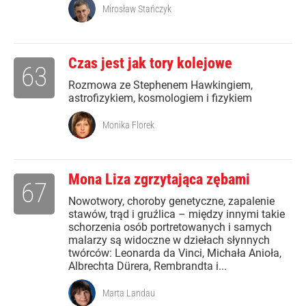
Mirosław Stańczyk
Czas jest jak tory kolejowe
63
Rozmowa ze Stephenem Hawkingiem,
astrofizykiem, kosmologiem i fizykiem
Monika Florek
Mona Liza zgrzytająca zębami
67
Nowotwory, choroby genetyczne, zapalenie
stawów, trąd i gruźlica – między innymi takie
schorzenia osób portretowanych i samych
malarzy są widoczne w dziełach słynnych
twórców: Leonarda da Vinci, Michała Anioła,
Albrechta Dürera, Rembrandta i...
Marta Landau