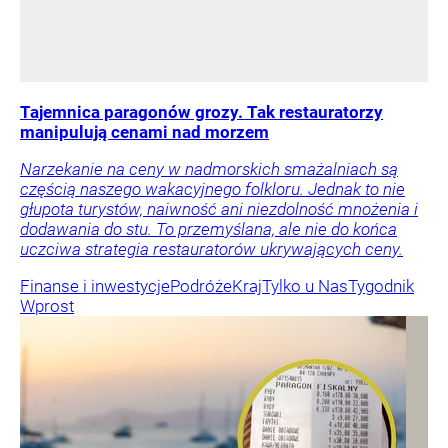
Tajemnica paragonów grozy. Tak restauratorzy
manipulują cenami nad morzem
Narzekanie na ceny w nadmorskich smażalniach są
częścią naszego wakacyjnego folkloru. Jednak to nie
głupota turystów, naiwność ani niezdolność mnożenia i
dodawania do stu. To przemyślana, ale nie do końca
uczciwa strategia restauratorów ukrywających ceny.
Finanse i inwestycje
Podróże
Kraj
Tylko u Nas
Tygodnik
Wprost