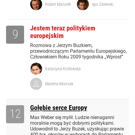
Robert Mazurek
Igor Zalewski
Jestem teraz politykiem
9
europejskim
Rozmowa z Jerzym Buzkiem,
przewodniczącym Parlamentu Europejskiego,
Człowiekiem Roku 2009 tygodnika „Wprost”
Katarzyna Kozłowska
Marlena Mistrzak
Gołębie serce Europy
12
Max Weber się mylił. Ludzie nienaganni
moralnie mogą być dobrymi politykami.
Udowodnił to Jerzy Buzek, uzyskując prawie
400 tys. głosów w wyborach do Parlamentu