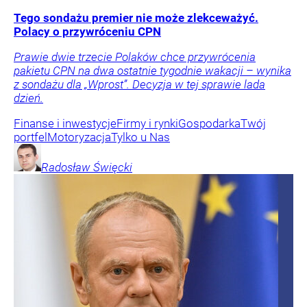
Tego sondażu premier nie może zlekceważyć.
Polacy o przywróceniu CPN
Prawie dwie trzecie Polaków chce przywrócenia
pakietu CPN na dwa ostatnie tygodnie wakacji – wynika
z sondażu dla „Wprost”. Decyzja w tej sprawie lada
dzień.
Finanse i inwestycje
Firmy i rynki
Gospodarka
Twój
portfel
Motoryzacja
Tylko u Nas
Radosław
Święcki