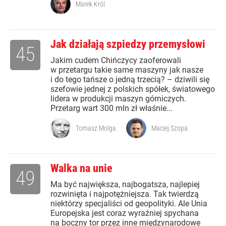
Marek Król
Jak działają szpiedzy przemysłowi
45
Jakim cudem Chińczycy zaoferowali
w przetargu takie same maszyny jak nasze
i do tego tańsze o jedną trzecią? – dziwili się
szefowie jednej z polskich spółek, światowego
lidera w produkcji maszyn górniczych.
Przetarg wart 300 mln zł właśnie...
Tomasz Molga
Maciej Szopa
Walka na unie
49
Ma być największa, najbogatsza, najlepiej
rozwinięta i najpotężniejsza. Tak twierdzą
niektórzy specjaliści od geopolityki. Ale Unia
Europejska jest coraz wyraźniej spychana
na boczny tor przez inne międzynarodowe