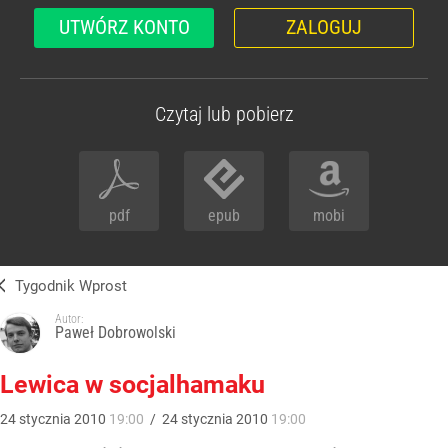
UTWÓRZ KONTO
ZALOGUJ
Czytaj lub pobierz
pdf
epub
mobi
Tygodnik Wprost
Autor:
Paweł Dobrowolski
Lewica w socjalhamaku
24
stycznia
2010
19:00
/
24
stycznia
2010
19:00