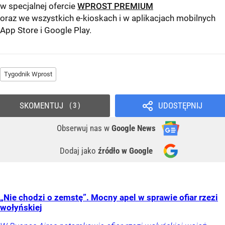
w specjalnej ofercie
WPROST PREMIUM
oraz we wszystkich e-kioskach i w aplikacjach mobilnych
App Store
i
Google Play
.
Tygodnik Wprost
SKOMENTUJ
UDOSTĘPNIJ
3
Obserwuj nas
w
Google News
Dodaj jako
źródło w Google
„Nie chodzi o zemstę”. Mocny apel w sprawie ofiar rzezi
wołyńskiej