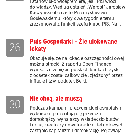
i stanowisko wicepremiera, jeśli PiS wróci
do władzy. Według ustaleń „Wprost" Jarosław
Kaczyński obiecał to Przemysławowi
Gosiewskiemu, który dwa tygodnie temu
zrezygnował z funkcji szefa klubu PiS. Na...
Puls Gospodarki - Źle ulokowane
26
lokaty
Okazuje się, że na lokacie oszczędności owej
można stracić. Z raportu Open Finance
wynika, że w pięciu polskich bankach zysk
z odsetek został całkowicie „zjedzony” przez
inflację i tzw. podatek Belki.
Nie chcą, ale muszą
30
Podczas kampanii prezydenckiej osłupiałym
wyborcom prezentują się przeróżni
domokrążcy, wynalazcy wkładek do butów
i nosa, kreatorzy nowatorskich idei gotowych
zastąpić kapitalizm i demokrację. Pojawiają