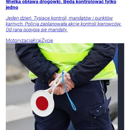
Wielka obława drogówki. Będą kontrolować tylko
jedno
Jeden dzień. Tysiące kontroli, mandatów i punktów
karnych. Policja zaplanowała akcję kontroli kierowców.
Od rana posypią się mandaty.
Motoryzacja
Kraj
Życie