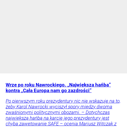
Wrze po roku Nawrockiego. „Największa hańba”
kontra „Cała Europa nam go zazdrości”
Po pierwszym roku prezydentury nic nie wskazuje na to,
żeby Karol Nawrocki wyciszył spory między dwoma
zwaśnionymi politycznymi obozami. – Dotychczas
największą hańbą na karcie jego prezydentury jest
chyba zawetowanie SAFE – ocenia Mariusz Witczak z