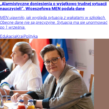
„Alarmistyczne doniesienia o wyjątkowo trudnej sytuacji
nauczycieli”. Wiceszefowa MEN podała dane
MEN ujawniło, jak wygląda sytuacja z wakatami w szkołach.
Obecne dane nie są precyzyjne. Sytuacja ma się unormować
po 1 września.
Edukacja
Kraj
Polityka