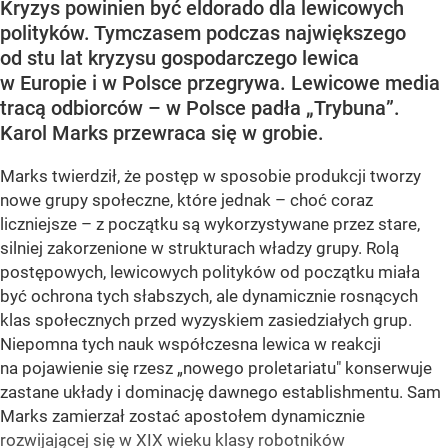
Kryzys powinien być eldorado dla lewicowych
polityków. Tymczasem podczas największego
od stu lat kryzysu gospodarczego lewica
w Europie i w Polsce przegrywa. Lewicowe media
tracą odbiorców – w Polsce padła „Trybuna”.
Karol Marks przewraca się w grobie.
Marks twierdził, że postęp w sposobie produkcji tworzy
nowe grupy społeczne, które jednak – choć coraz
liczniejsze – z początku są wykorzystywane przez stare,
silniej zakorzenione w strukturach władzy grupy. Rolą
postępowych, lewicowych polityków od początku miała
być ochrona tych słabszych, ale dynamicznie rosnących
klas społecznych przed wyzyskiem zasiedziałych grup.
Niepomna tych nauk współczesna lewica w reakcji
na pojawienie się rzesz „nowego proletariatu" konserwuje
zastane układy i dominację dawnego establishmentu. Sam
Marks zamierzał zostać apostołem dynamicznie
rozwijającej się w XIX wieku klasy robotników