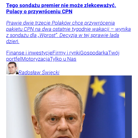
Tego sondażu premier nie może zlekceważyć.
Polacy o przywróceniu CPN
Prawie dwie trzecie Polaków chce przywrócenia
pakietu CPN na dwa ostatnie tygodnie wakacji – wynika
z sondażu dla „Wprost”. Decyzja w tej sprawie lada
dzień.
Finanse i inwestycje
Firmy i rynki
Gospodarka
Twój
portfel
Motoryzacja
Tylko u Nas
Radosław
Święcki