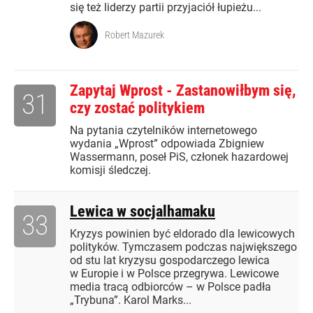
się też liderzy partii przyjaciół łupieżu...
Robert Mazurek
Zapytaj Wprost - Zastanowiłbym się,
31
czy zostać politykiem
Na pytania czytelników internetowego
wydania „Wprost” odpowiada Zbigniew
Wassermann, poseł PiS, członek hazardowej
komisji śledczej.
Lewica w socjalhamaku
33
Kryzys powinien być eldorado dla lewicowych
polityków. Tymczasem podczas największego
od stu lat kryzysu gospodarczego lewica
w Europie i w Polsce przegrywa. Lewicowe
media tracą odbiorców – w Polsce padła
„Trybuna”. Karol Marks...