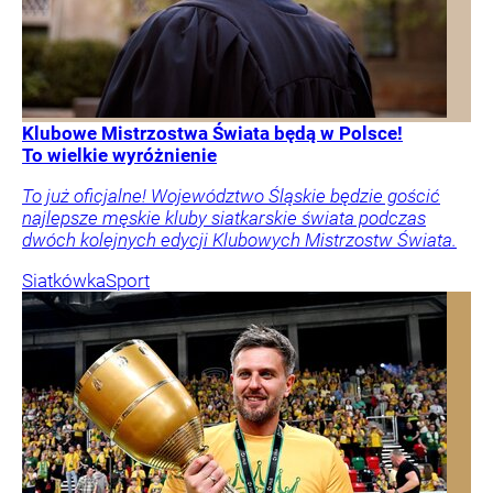
Klubowe Mistrzostwa Świata będą w Polsce!
To wielkie wyróżnienie
To już oficjalne! Województwo Śląskie będzie gościć
najlepsze męskie kluby siatkarskie świata podczas
dwóch kolejnych edycji Klubowych Mistrzostw Świata.
Siatkówka
Sport