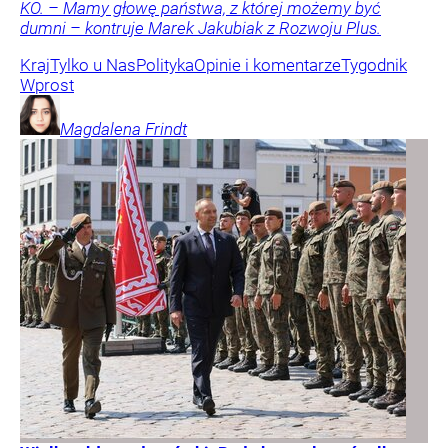
KO. – Mamy głowę państwa, z której możemy być
dumni – kontruje Marek Jakubiak z Rozwoju Plus.
Kraj
Tylko u Nas
Polityka
Opinie i komentarze
Tygodnik
Wprost
Magdalena
Frindt