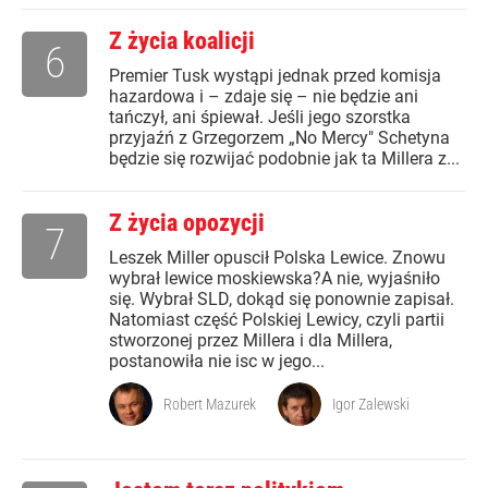
Z życia koalicji
6
Premier Tusk wystąpi jednak przed komisja
hazardowa i – zdaje się – nie będzie ani
tańczył, ani śpiewał. Jeśli jego szorstka
przyjaźń z Grzegorzem „No Mercy" Schetyna
będzie się rozwijać podobnie jak ta Millera z...
Z życia opozycji
7
Leszek Miller opuscił Polska Lewice. Znowu
wybrał lewice moskiewska?A nie, wyjaśniło
się. Wybrał SLD, dokąd się ponownie zapisał.
Natomiast część Polskiej Lewicy, czyli partii
stworzonej przez Millera i dla Millera,
postanowiła nie isc w jego...
Robert Mazurek
Igor Zalewski