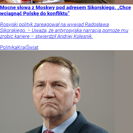
Mocne słowa z Moskwy pod adresem Sikorskiego. „Chce
wciągnąć Polskę do konfliktu”
Rosyjski polityk zareagował na wywiad Radosława
Sikorskiego. – Uważa, że antyrosyjska narracja pomoże mu
zrobić karierę – stwierdził Andriej Kolesnik.
Polityka
Kraj
Świat