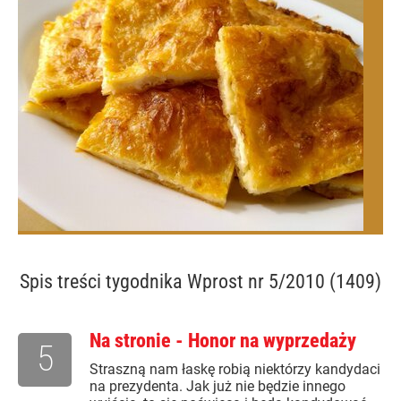
Spis treści
tygodnika Wprost nr 5/2010 (1409)
Na stronie - Honor na wyprzedaży
5
Straszną nam łaskę robią niektórzy kandydaci
na prezydenta. Jak już nie będzie innego