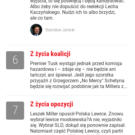
wyjścia, to się poświęcą i będą kandydować.
Albo żeby nie dopuścić do reelekcji Lecha
Kaczyńskiego. Nudzi ich to albo brzydzi,
ale co tam.
Stanisław Janecki
Z życia koalicji
6
Premier Tusk wystąpi jednak przed komisja
hazardowa i – zdaje się – nie będzie ani
tańczył, ani śpiewał. Jeśli jego szorstka
przyjaźń z Grzegorzem „No Mercy" Schetyna
będzie się rozwijać podobnie jak ta Millera z...
Z życia opozycji
7
Leszek Miller opuscił Polska Lewice. Znowu
wybrał lewice moskiewska?A nie, wyjaśniło
się. Wybrał SLD, dokąd się ponownie zapisał.
Natomiast część Polskiej Lewicy, czyli partii