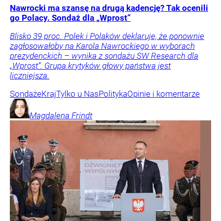
Nawrocki ma szansę na drugą kadencję? Tak ocenili
go Polacy. Sondaż dla „Wprost”
Blisko 39 proc. Polek i Polaków deklaruje, że ponownie
zagłosowałoby na Karola Nawrockiego w wyborach
prezydenckich – wynika z sondażu SW Research dla
„Wprost”. Grupa krytyków głowy państwa jest
liczniejsza.
Sondaże
Kraj
Tylko u Nas
Polityka
Opinie i komentarze
Magdalena
Frindt