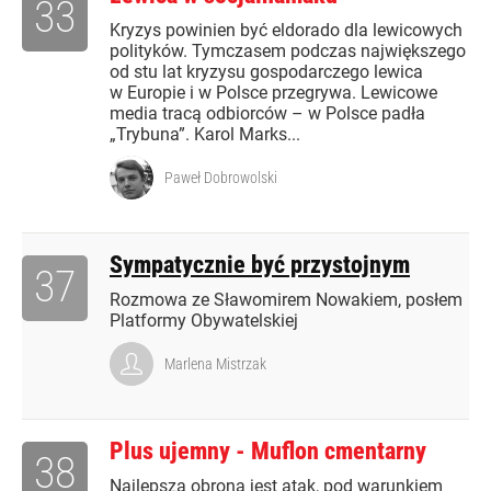
33
Kryzys powinien być eldorado dla lewicowych
polityków. Tymczasem podczas największego
od stu lat kryzysu gospodarczego lewica
w Europie i w Polsce przegrywa. Lewicowe
media tracą odbiorców – w Polsce padła
„Trybuna”. Karol Marks...
Paweł Dobrowolski
Sympatycznie być przystojnym
37
Rozmowa ze Sławomirem Nowakiem, posłem
Platformy Obywatelskiej
Marlena Mistrzak
Plus ujemny - Muflon cmentarny
38
Najlepszą obroną jest atak, pod warunkiem