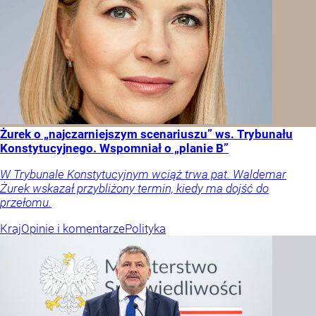
Żurek o „najczarniejszym scenariuszu” ws. Trybunału
Konstytucyjnego. Wspomniał o „planie B”
W Trybunale Konstytucyjnym wciąż trwa pat. Waldemar
Żurek wskazał przybliżony termin, kiedy ma dojść do
przełomu.
Kraj
Opinie i komentarze
Polityka