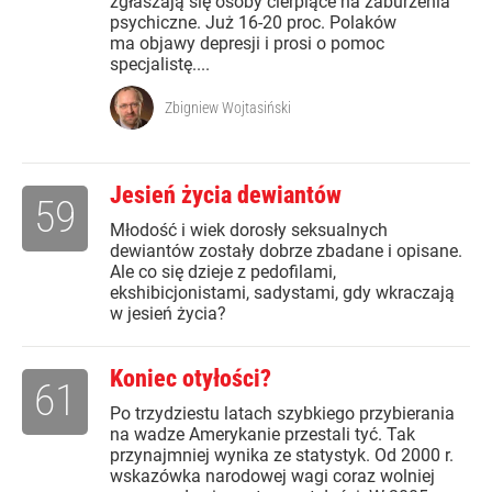
zgłaszają się osoby cierpiące na zaburzenia
psychiczne. Już 16-20 proc. Polaków
ma objawy depresji i prosi o pomoc
specjalistę....
Zbigniew Wojtasiński
Jesień życia dewiantów
59
Młodość i wiek dorosły seksualnych
dewiantów zostały dobrze zbadane i opisane.
Ale co się dzieje z pedofilami,
ekshibicjonistami, sadystami, gdy wkraczają
w jesień życia?
Koniec otyłości?
61
Po trzydziestu latach szybkiego przybierania
na wadze Amerykanie przestali tyć. Tak
przynajmniej wynika ze statystyk. Od 2000 r.
wskazówka narodowej wagi coraz wolniej