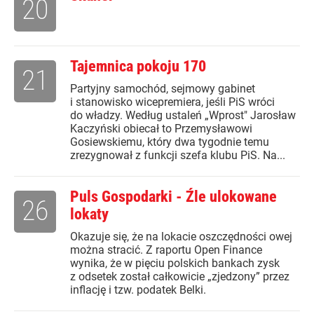
20
Tajemnica pokoju 170
21
Partyjny samochód, sejmowy gabinet
i stanowisko wicepremiera, jeśli PiS wróci
do władzy. Według ustaleń „Wprost" Jarosław
Kaczyński obiecał to Przemysławowi
Gosiewskiemu, który dwa tygodnie temu
zrezygnował z funkcji szefa klubu PiS. Na...
Puls Gospodarki - Źle ulokowane
26
lokaty
Okazuje się, że na lokacie oszczędności owej
można stracić. Z raportu Open Finance
wynika, że w pięciu polskich bankach zysk
z odsetek został całkowicie „zjedzony” przez
inflację i tzw. podatek Belki.