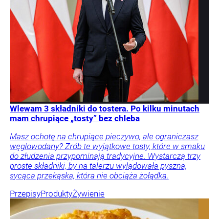
Wlewam 3 składniki do tostera. Po kilku minutach
mam chrupiące „tosty” bez chleba
Masz ochotę na chrupiące pieczywo, ale ograniczasz
węglowodany? Zrób te wyjątkowe tosty, które w smaku
do złudzenia przypominają tradycyjne. Wystarczą trzy
proste składniki, by na talerzu wylądowała pyszna,
sycąca przekąska, która nie obciąża żołądka.
Przepisy
Produkty
Żywienie