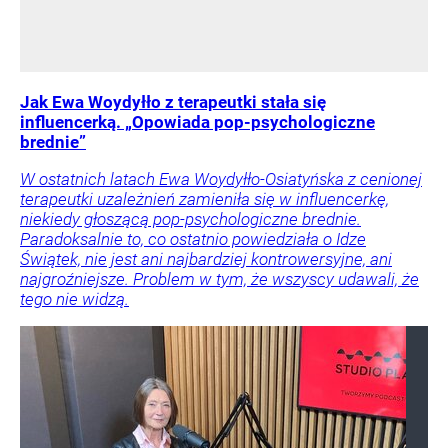
Jak Ewa Woydyłło z terapeutki stała się
influencerką. „Opowiada pop-psychologiczne
brednie”
W ostatnich latach Ewa Woydyłło-Osiatyńska z cenionej
terapeutki uzależnień zamieniła się w influencerkę,
niekiedy głoszącą pop-psychologiczne brednie.
Paradoksalnie to, co ostatnio powiedziała o Idze
Świątek, nie jest ani najbardziej kontrowersyjne, ani
najgroźniejsze. Problem w tym, że wszyscy udawali, że
tego nie widzą.