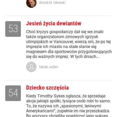
Witold M. Orłowski
Jesień życia dewiantów
53
Choć kryzys gospodarczy dał się we znaki
także organizatorom zimowych igrzysk
olimpijskich w Vancouver, wierzą oni, że po tej
imprezie ich miasto na stałe stanie się
magnesem dla sportowców przygotowujących
się do ważnych imprez. W tych dniach...
Marek Jaślan
Dziecko szczęścia
54
Kiedy Timothy Sykes ogłasza, że sprzedaje
akcje jakiejś spółki, tysiące osób robi to samo.
To, że nazywa ich „spasionymi, leniwymi
Amerykańcami”, zupełnie im nie przeszkadza.
Bo wszyscy chcieliby powtórzyć jego sukces.