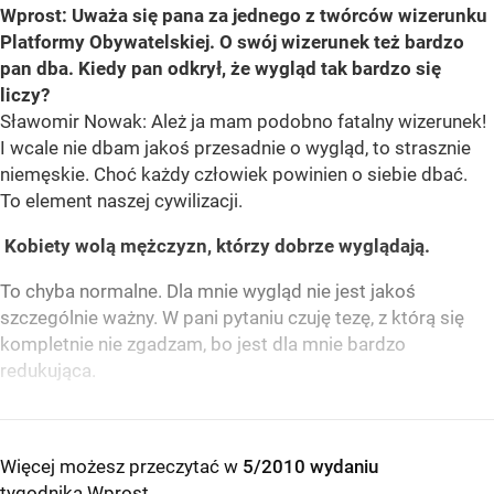
Wprost: Uważa się pana za jednego z twórców wizerunku
Platformy Obywatelskiej. O swój wizerunek też bardzo
pan dba. Kiedy pan odkrył, że wygląd tak bardzo się
liczy?
Sławomir Nowak: Ależ ja mam podobno fatalny wizerunek!
I wcale nie dbam jakoś przesadnie o wygląd, to strasznie
niemęskie. Choć każdy człowiek powinien o siebie dbać.
To element naszej cywilizacji.
Kobiety wolą mężczyzn, którzy dobrze wyglądają.
To chyba normalne. Dla mnie wygląd nie jest jakoś
szczególnie ważny. W pani pytaniu czuję tezę, z którą się
kompletnie nie zgadzam, bo jest dla mnie bardzo
redukująca.
Więcej możesz przeczytać w
5/2010 wydaniu
tygodnika Wprost
.