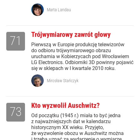
Marta Landau
Trójwymiarowy zawrót głowy
71
Pierwszą w Europie produkcję telewizorów
do odbioru trójwymiarowego obrazu
uruchamia w Kobierzycach pod Wrocławiem
LG Electronics. Odbiorniki 3D powinny pojawić
się w sklepach w I kwartale 2010 roku.
Mirosław Stańczyk
Kto wyzwolił Auschwitz?
73
Od początku (1945 r.) miała to być jedna
z najważniejszych dat w kalendarzu
historycznym XX wieku. Przyjęto,
że wyzwolenie obozu w Auschwitz można
i trzeba uznać za wydarzenie o wymiarze