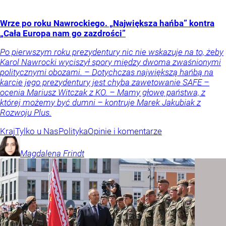
Wrze po roku Nawrockiego. „Największa hańba” kontra
„Cała Europa nam go zazdrości”
Po pierwszym roku prezydentury nic nie wskazuje na to, żeby
Karol Nawrocki wyciszył spory między dwoma zwaśnionymi
politycznymi obozami. – Dotychczas największą hańbą na
karcie jego prezydentury jest chyba zawetowanie SAFE –
ocenia Mariusz Witczak z KO. – Mamy głowę państwa, z
której możemy być dumni – kontruje Marek Jakubiak z
Rozwoju Plus.
Kraj
Tylko u Nas
Polityka
Opinie i komentarze
Magdalena
Frindt