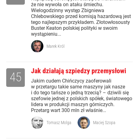
że nie wywoła on ataku śmiechu.
Wielogodzinny występ Zbigniewa
Chlebowskiego przed komisją hazardową jest
tego najlepszym przykładem. Złotowłosousty
Buster Keaton polskiej polityki w swoim
wystąpieniu...
Marek Król
Jak działają szpiedzy przemysłowi
45
Jakim cudem Chińczycy zaoferowali
w przetargu takie same maszyny jak nasze
i do tego tańsze o jedną trzecią? – dziwili się
szefowie jednej z polskich spółek, światowego
lidera w produkcji maszyn górniczych.
Przetarg wart 300 mln zł właśnie...
Tomasz Molga
Maciej Szopa