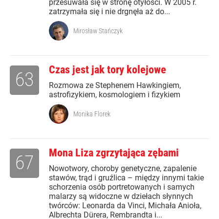
przesuwała się w stronę otyłości. W 2005 r.
zatrzymała się i nie drgnęła aż do...
Mirosław Stańczyk
Czas jest jak tory kolejowe
63
Rozmowa ze Stephenem Hawkingiem,
astrofizykiem, kosmologiem i fizykiem
Monika Florek
Mona Liza zgrzytająca zębami
67
Nowotwory, choroby genetyczne, zapalenie
stawów, trąd i gruźlica – między innymi takie
schorzenia osób portretowanych i samych
malarzy są widoczne w dziełach słynnych
twórców: Leonarda da Vinci, Michała Anioła,
Albrechta Dürera, Rembrandta i...