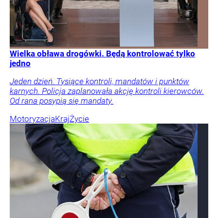
Wielka obława drogówki. Będą kontrolować tylko
jedno
Jeden dzień. Tysiące kontroli, mandatów i punktów
karnych. Policja zaplanowała akcję kontroli kierowców.
Od rana posypią się mandaty.
Motoryzacja
Kraj
Życie