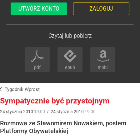
UTWÓRZ KONTO
ZALOGUJ
Czytaj lub pobierz
pdf
epub
mobi
Tygodnik Wprost
Sympatycznie być przystojnym
24
stycznia
2010
19:00
/
24
stycznia
2010
19:00
Rozmowa ze Sławomirem Nowakiem, posłem
Platformy Obywatelskiej