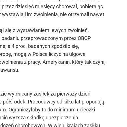
ie przez dziesięć miesięcy chorował, pobierając
 wystawiali im zwolnienia, nie otrzymali nawet
ął się z wystawianiem lewych zwolnień.
ń. W badaniu przeprowadzonym przez OBOP
ne, a 4 proc. badanych zgodziło się,
horobę, mogą w Polsce liczyć na ulgowe
wolnienia z pracy. Amerykanin, który tak czyni,
e awansu.
dzie wypłacany zasiłek za pierwszy dzień
e półśrodek. Pracodawcy od kilku lat proponują,
m. Ograniczyłoby to do minimum ucieczki
łacić wyższą składkę ubezpieczenia
adczeń chorobowych. W wielu krajach zasiłku