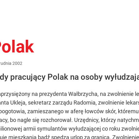
Polak
rudnia
2002
żdy pracujący Polak na osoby wyłudzają
aprzysiężony na prezydenta Wałbrzycha, na zwolnienie l
nta Ukleja, sekretarz zarządu Radomia, zwolnienie lekars
 pogotowia, zamieszanego w aferę łowców skór, któremu 
cy, bo nagle się rozchorował. Urzędnicy, którzy natychmia
ilionowej armii symulantów wyłudzającej co roku zwolnie
je mieszkania bądź spędza urlop za granicą. Zwolnienie l