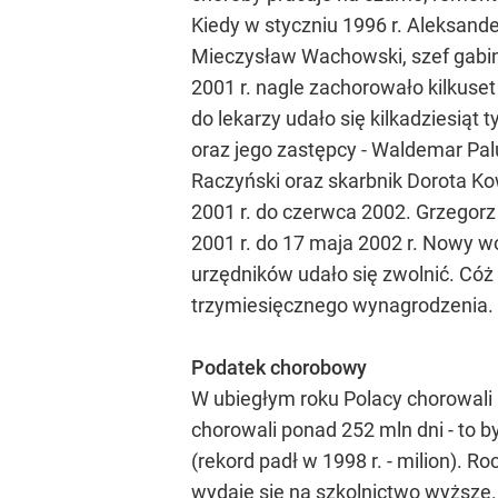
Kiedy w styczniu 1996 r. Aleksande
Mieczysław Wachowski, szef gabine
2001 r. nagle zachorowało kilkus
do lekarzy udało się kilkadziesią
oraz jego zastępcy - Waldemar Pal
Raczyński oraz skarbnik Dorota Ko
2001 r. do czerwca 2002. Grzegorz
2001 r. do 17 maja 2002 r. Nowy 
urzędników udało się zwolnić. Cóż
trzymiesięcznego wynagrodzenia.
Podatek chorobowy
W ubiegłym roku Polacy chorowali 1
chorowali ponad 252 mln dni - to b
(rekord padł w 1998 r. - milion). Ro
wydaje się na szkolnictwo wyższe.