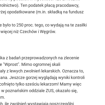
 rolnictwo). Ten podatek płacą pracodawcy,
wyżej opodatkowane (m.in. składką na fundusz
było to 250 proc. tego, co wydają na te zasiłki
y więcej niż Czechów i Węgrów.
nika z badań przeprowadzonych na zlecenie
ie "Wprost". Mimo ogromnej skali
ały z lewych zwolnień lekarskich. Oznacza to,
ana. Jeszcze gorzej wyglądają wyniki kontroli
 cofnięto tylko sześciu lekarzom! Mamy więc
w poznańskim oddziale ZUS, okazało się,
em.
h, ile zwolnień wystawiają poszczególni