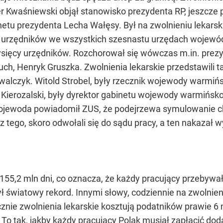
r Kwaśniewski objął stanowisko prezydenta RP, jeszcze p
tu prezydenta Lecha Wałęsy. Był na zwolnieniu lekarski
et urzędników we wszystkich szesnastu urzędach wojew
t tysięcy urzędników. Rozchorował się wówczas m.in. pre
uch, Henryk Gruszka. Zwolnienia lekarskie przedstawili 
walczyk. Witold Strobel, były rzecznik wojewody warmińs
 Kierozalski, były dyrektor gabinetu wojewody warmińsk
wojewoda powiadomił ZUS, że podejrzewa symulowanie ch
 z tego, skoro odwołali się do sądu pracy, a ten nakaza
55,2 mln dni, co oznacza, że każdy pracujący przebywał 
ył światowy rekord. Innymi słowy, codziennie na zwolnie
cznie zwolnienia lekarskie kosztują podatników prawie 6 ml
 To tak, jakby każdy pracujący Polak musiał zapłacić do