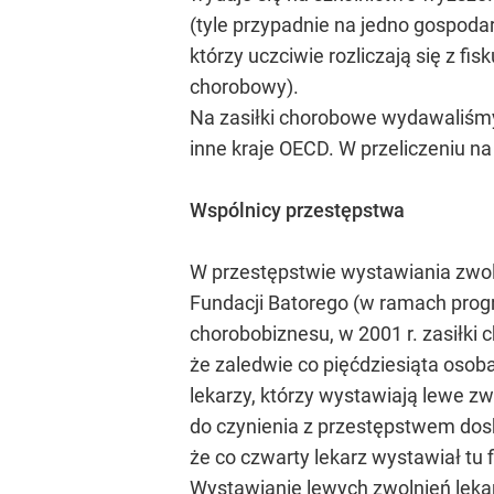
(tyle przypadnie na jedno gospoda
którzy uczciwie rozliczają się z 
chorobowy).
Na zasiłki chorobowe wydawaliśmy w
inne kraje OECD. W przeliczeniu n
Wspólnicy przestępstwa
W przestępstwie wystawiania zwoln
Fundacji Batorego (w ramach progr
chorobobiznesu, w 2001 r. zasiłki 
że zaledwie co pięćdziesiąta osoba
lekarzy, którzy wystawiają lewe z
do czynienia z przestępstwem dos
że co czwarty lekarz wystawiał tu
Wystawianie lewych zwolnień lekars