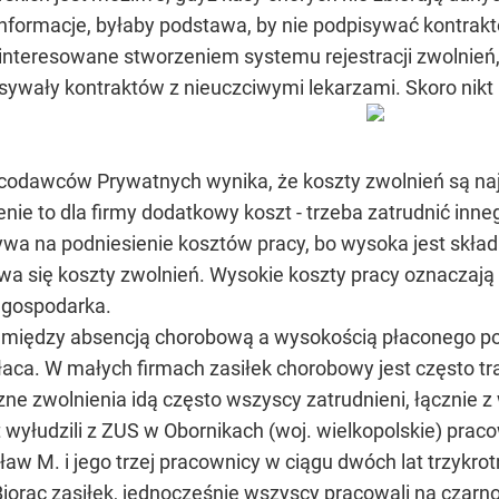
nformacje, byłaby podstawa, by nie podpisywać kontrak
interesowane stworzeniem systemu rejestracji zwolnień, 
sywały kontraktów z nieuczciwymi lekarzami. Skoro nikt 
racodawców Prywatnych wynika, że koszty zwolnień są n
nie to dla firmy dodatkowy koszt - trzeba zatrudnić inn
ywa na podniesienie kosztów pracy, bo wysoka jest skła
wa się koszty zwolnień. Wysokie koszty pracy oznaczają z
a gospodarka.
 między absencją chorobową a wysokością płaconego po
łaca. W małych firmach zasiłek chorobowy jest często t
ne zwolnienia idą często wszyscy zatrudnieni, łącznie z
t wyłudzili z ZUS w Obornikach (woj. wielkopolskie) praco
ław M. i jego trzej pracownicy w ciągu dwóch lat trzykrot
Biorąc zasiłek, jednocześnie wszyscy pracowali na czarn