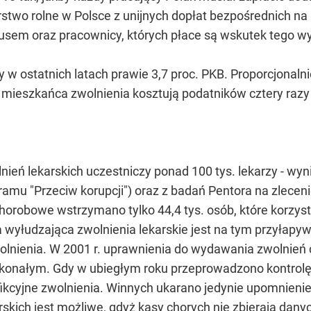
rstwo rolne w Polsce z unijnych dopłat bezpośrednich na
fiskusem oraz pracownicy, których płace są wskutek tego 
 ostatnich latach prawie 3,7 proc. PKB. Proporcjonalnie 
a mieszkańca zwolnienia kosztują podatników cztery raz
ień lekarskich uczestniczy ponad 100 tys. lekarzy - wy
amu "Przeciw korupcji") oraz z badań Pentora na zlecen
chorobowe wstrzymano tylko 44,4 tys. osób, które korzyst
 wyłudzająca zwolnienia lekarskie jest na tym przyłapyw
wolnienia. W 2001 r. uprawnienia do wydawania zwolnień
konałym. Gdy w ubiegłym roku przeprowadzono kontrolę 
 fikcyjne zwolnienia. Winnych ukarano jedynie upomnieni
kich jest możliwe, gdyż kasy chorych nie zbierają danyc