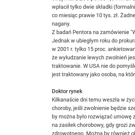
wpłacił tylko dwie składki (formaln
co miesiąc prawie 10 tys. zł. Żadn
nagany.
Z badań Pentora na zamówienie "Wp
Jednak w ubiegłym roku do prokur
w 2001 r. tylko 15 proc. ankietowa
że wyłudzanie lewych zwolnień jes
traktowanie. W USA nie do pomyślen
jest traktowany jako osoba, na kt
Doktor rynek
Kilkanaście dni temu weszła w życi
choroby, jeśli zwolnienie będzie s
by można było rozwiązać umowę z
na zasiłek chorobowy, gdy grozi z
zdrowotnego. Można by również obn