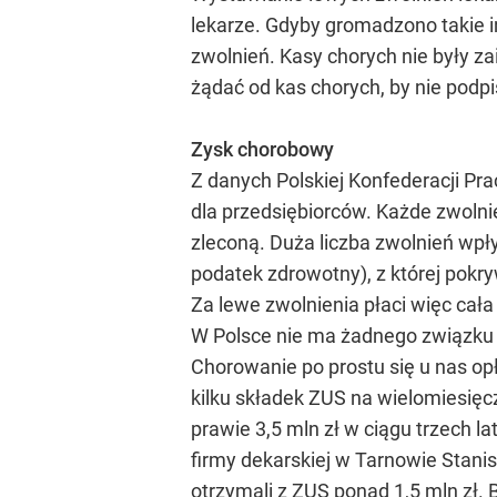
lekarze. Gdyby gromadzono takie i
zwolnień. Kasy chorych nie były za
żądać od kas chorych, by nie podpi
Zysk chorobowy
Z danych Polskiej Konfederacji P
dla przedsiębiorców. Każde zwolnie
zleconą. Duża liczba zwolnień wpł
podatek zdrowotny), z której pokry
Za lewe zwolnienia płaci więc cał
W Polsce nie ma żadnego związku
Chorowanie po prostu się u nas op
kilku składek ZUS na wielomiesięcz
prawie 3,5 mln zł w ciągu trzech la
firmy dekarskiej w Tarnowie Stanis
otrzymali z ZUS ponad 1,5 mln zł. 