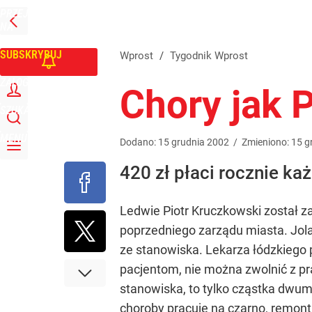
PRZEJDŹ
Udostępnij
0
Skomentuj
NA
WPROST
STRONĘ
GŁÓWNĄ
SUBSKRYBUJ
Wprost
/
Tygodnik Wprost
ZALOGUJ
Chory jak 
SZUKAJ
MENU
Dodano:
15
grudnia
2002
/
Zmieniono:
15
g
420 zł płaci rocznie ka
Ledwie Piotr Kruczkowski został z
poprzedniego zarządu miasta. Jola
ze stanowiska. Lekarza łódzkiego
pacjentom, nie można zwolnić z pra
stanowiska, to tylko cząstka dwum
choroby pracuje na czarno, remontu