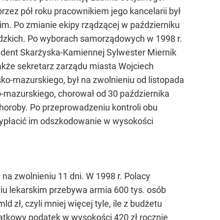
rzez pół roku pracownikiem jego kancelarii był
m. Po zmianie ekipy rządzącej w październiku
ódzkich. Po wyborach samorządowych w 1998 r.
zydent Skarżyska-Kamiennej Sylwester Miernik
także sekretarz zarządu miasta Wojciech
ko-mazurskiego, był na zwolnieniu od listopada
o-mazurskiego, chorował od 30 października
oroby. Po przeprowadzeniu kontroli obu
ł wypłacić im odszkodowanie w wysokości
na zwolnieniu 11 dni. W 1998 r. Polacy
niu lekarskim przebywa armia 600 tys. osób
d zł, czyli mniej więcej tyle, ile z budżetu
datkowy podatek w wysokości 420 zł rocznie