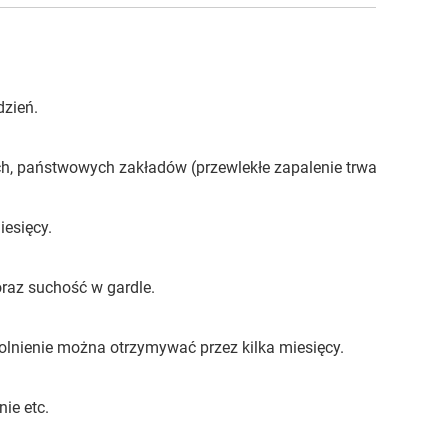
dzień.
ch, państwowych zakładów (przewlekłe zapalenie trwa do 3 mies
esięcy.
oraz suchość w gardle.
olnienie można otrzymywać przez kilka miesięcy.
ie etc.