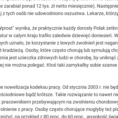
ie zarabiał ponad 12 tys. zł netto miesięcznie). Następn
ej z tych osób nie udowodniono oszustwa. Lekarze, którzy
rost" wynika, że praktycznie każdy dorosły Polak zetkn
atur w całym kraju trafiło zaledwie dziewięć doniesie
nych uznało, że korzystanie z lewych zwolnień jest nagan
t kradzieżą. Osoby, które często chorują lub symulują c
ia jest ucieczka zdrowych ludzi w chorobę, by uniknąć z
órej nie można polegać. Ktoś taki zamykałby sobie szans
e nowelizacja kodeksu pracy. Od stycznia 2003 r. nie bę
ześciodniowe bądź krótsze. Takie rozwiązanie to nawet ni
 pracownikiem przebywającym na zwolnieniu chorobowy
wolnienie z pracy. Osoby często chorujące mogłyby też p
iżyć, na przykład z 80 proc. do 60 proc., wysokość świ