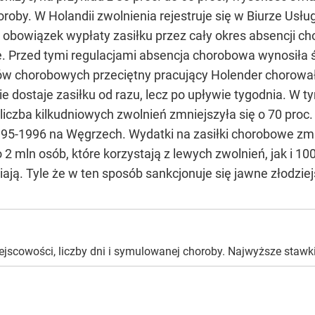
horoby. W Holandii zwolnienia rejestruje się w Biurze U
obowiązek wypłaty zasiłku przez cały okres absencji c
je. Przed tymi regulacjami absencja chorobowa wynosiła ś
 chorobowych przeciętny pracujący Holender chorował j
 nie dostaje zasiłku od razu, lecz po upływie tygodnia. 
liczba kilkudniowych zwolnień zmniejszyła się o 70 pro
95-1996 na Węgrzech. Wydatki na zasiłki chorobowe zmni
 mln osób, które korzystają z lewych zwolnień, jak i 100 
iają. Tyle że w ten sposób sankcjonuje się jawne złodzie
jscowości, liczby dni i symulowanej choroby. Najwyższe stawki 