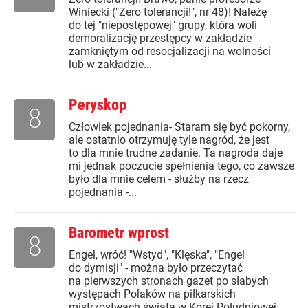
Winiecki ("Zero tolerancji!", nr 48)! Należę
do tej "niepostępowej" grupy, która woli
demoralizację przestępcy w zakładzie
zamkniętym od resocjalizacji na wolności
lub w zakładzie...
Peryskop
8
Człowiek pojednania- Staram się być pokorny,
ale ostatnio otrzymuję tyle nagród, że jest
to dla mnie trudne zadanie. Ta nagroda daje
mi jednak poczucie spełnienia tego, co zawsze
było dla mnie celem - służby na rzecz
pojednania -...
Barometr wprost
8
Engel, wróć! "Wstyd", "Klęska", "Engel
do dymisji" - można było przeczytać
na pierwszych stronach gazet po słabych
występach Polaków na piłkarskich
mistrzostwach świata w Korei Południowej.