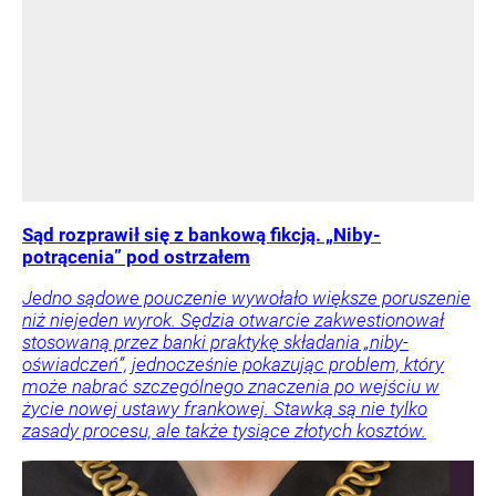
Sąd rozprawił się z bankową fikcją. „Niby-
potrącenia” pod ostrzałem
Jedno sądowe pouczenie wywołało większe poruszenie
niż niejeden wyrok. Sędzia otwarcie zakwestionował
stosowaną przez banki praktykę składania „niby-
oświadczeń”, jednocześnie pokazując problem, który
może nabrać szczególnego znaczenia po wejściu w
życie nowej ustawy frankowej. Stawką są nie tylko
zasady procesu, ale także tysiące złotych kosztów.