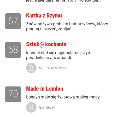
jest "Kalendarz na rok 1879. Kolęda dla...
Kartka z Rzymu
67
Znów odżywa problem barbarzyńców, którzy
pragną niszczyć, zabijać
Sztuk@ kochania
68
Internet stał się najpopularniejszym
poradnikiem ars amandi
Mariusz Kowalczyk
Made in London
70
Londyn staje się światową stolicą mody
Guy Trebay