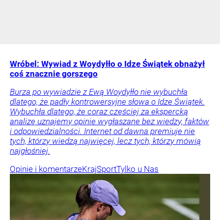
Wróbel: Wywiad z Woydyłło o Idze Świątek obnażył
coś znacznie gorszego
Burza po wywiadzie z Ewą Woydyłło nie wybuchła
dlatego, że padły kontrowersyjne słowa o Idze Świątek.
Wybuchła dlatego, że coraz częściej za ekspercką
analizę uznajemy opinie wygłaszane bez wiedzy, faktów
i odpowiedzialności. Internet od dawna premiuje nie
tych, którzy wiedzą najwięcej, lecz tych, którzy mówią
najgłośniej.
Opinie i komentarze
Kraj
Sport
Tylko u Nas