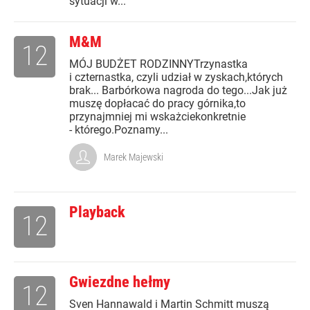
sytuacji w...
M&M
12
MÓJ BUDŻET RODZINNYTrzynastka
i czternastka, czyli udział w zyskach,których
brak... Barbórkowa nagroda do tego...Jak już
muszę dopłacać do pracy górnika,to
przynajmniej mi wskażciekonkretnie
- którego.Poznamy...
Marek Majewski
Playback
12
Gwiezdne hełmy
12
Sven Hannawald i Martin Schmitt muszą