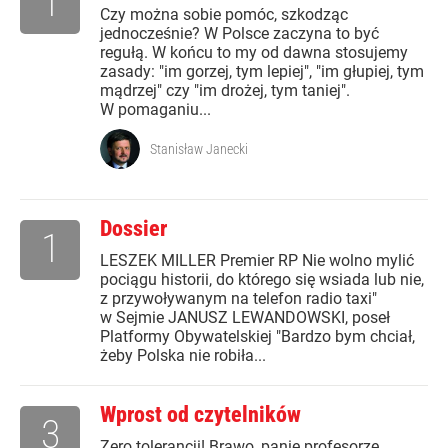
1
Czy można sobie pomóc, szkodząc
jednocześnie? W Polsce zaczyna to być
regułą. W końcu to my od dawna stosujemy
zasady: "im gorzej, tym lepiej", "im głupiej, tym
mądrzej" czy "im drożej, tym taniej".
W pomaganiu...
Stanisław Janecki
Dossier
1
LESZEK MILLER Premier RP Nie wolno mylić
pociągu historii, do którego się wsiada lub nie,
z przywoływanym na telefon radio taxi"
w Sejmie JANUSZ LEWANDOWSKI, poseł
Platformy Obywatelskiej "Bardzo bym chciał,
żeby Polska nie robiła...
Wprost od czytelników
3
Zero tolerancji! Brawo, panie profesorze