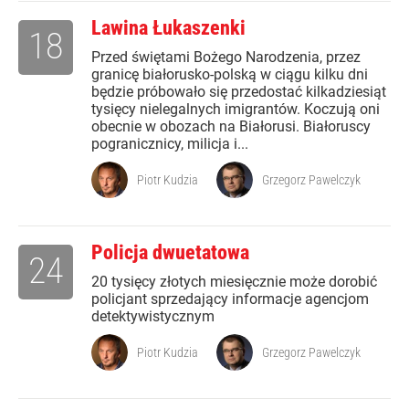
Lawina Łukaszenki
18
Przed świętami Bożego Narodzenia, przez
granicę białorusko-polską w ciągu kilku dni
będzie próbowało się przedostać kilkadziesiąt
tysięcy nielegalnych imigrantów. Koczują oni
obecnie w obozach na Białorusi. Białoruscy
pogranicznicy, milicja i...
Piotr Kudzia
Grzegorz Pawelczyk
Policja dwuetatowa
24
20 tysięcy złotych miesięcznie może dorobić
policjant sprzedający informacje agencjom
detektywistycznym
Piotr Kudzia
Grzegorz Pawelczyk