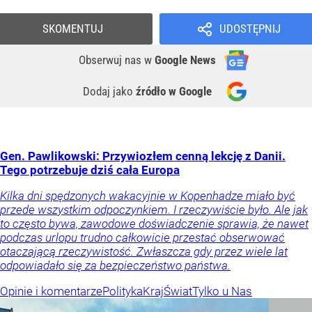
SKOMENTUJ
UDOSTĘPNIJ
Obserwuj nas
w
Google News
Dodaj jako
źródło w Google
Gen. Pawlikowski: Przywiozłem cenną lekcję z Danii.
Tego potrzebuje dziś cała Europa
Kilka dni spędzonych wakacyjnie w Kopenhadze miało być
przede wszystkim odpoczynkiem. I rzeczywiście było. Ale jak
to często bywa, zawodowe doświadczenie sprawia, że nawet
podczas urlopu trudno całkowicie przestać obserwować
otaczającą rzeczywistość. Zwłaszcza gdy przez wiele lat
odpowiadało się za bezpieczeństwo państwa.
Opinie i komentarze
Polityka
Kraj
Świat
Tylko u Nas