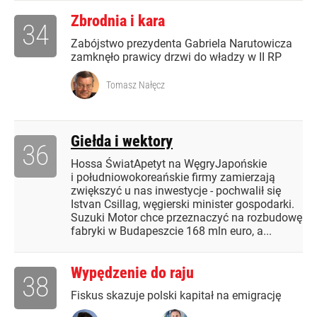
Zbrodnia i kara
34
Zabójstwo prezydenta Gabriela Narutowicza
zamknęło prawicy drzwi do władzy w II RP
Tomasz Nałęcz
Giełda i wektory
36
Hossa ŚwiatApetyt na WęgryJapońskie
i południowokoreańskie firmy zamierzają
zwiększyć u nas inwestycje - pochwalił się
Istvan Csillag, węgierski minister gospodarki.
Suzuki Motor chce przeznaczyć na rozbudowę
fabryki w Budapeszcie 168 mln euro, a...
Wypędzenie do raju
38
Fiskus skazuje polski kapitał na emigrację