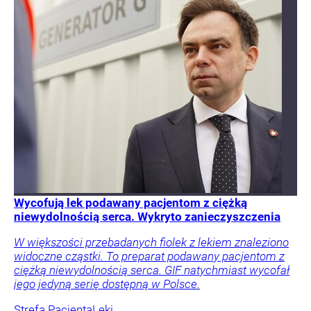
Wycofują lek podawany pacjentom z ciężką
niewydolnością serca. Wykryto zanieczyszczenia
W większości przebadanych fiolek z lekiem znaleziono
widoczne cząstki. To preparat podawany pacjentom z
ciężką niewydolnością serca. GIF natychmiast wycofał
jego jedyną serię dostępną w Polsce.
Strefa Pacjenta
Leki