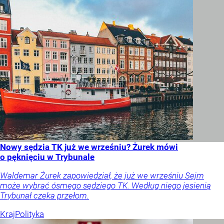
Nowy sędzia TK już we wrześniu? Żurek mówi
o pęknięciu w Trybunale
Waldemar Żurek zapowiedział, że już we wrześniu Sejm
może wybrać ósmego sędziego TK. Według niego jesienią
Trybunał czeka przełom.
Kraj
Polityka