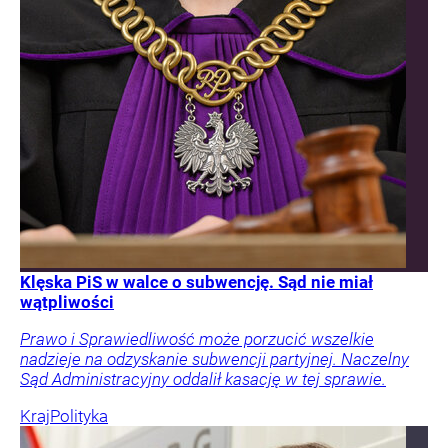
Klęska PiS w walce o subwencję. Sąd nie miał
wątpliwości
Prawo i Sprawiedliwość może porzucić wszelkie
nadzieje na odzyskanie subwencji partyjnej. Naczelny
Sąd Administracyjny oddalił kasację w tej sprawie.
Kraj
Polityka