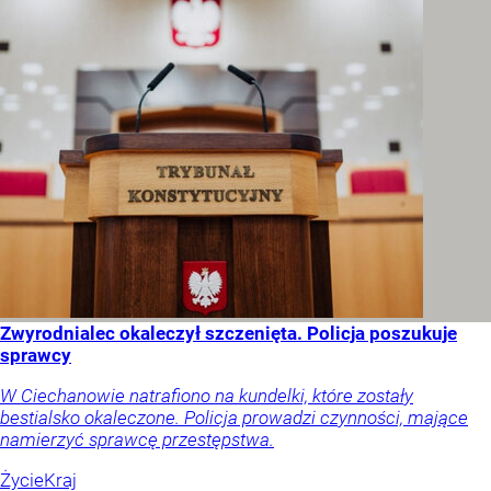
Zwyrodnialec okaleczył szczenięta. Policja poszukuje
sprawcy
W Ciechanowie natrafiono na kundelki, które zostały
bestialsko okaleczone. Policja prowadzi czynności, mające
namierzyć sprawcę przestępstwa.
Życie
Kraj