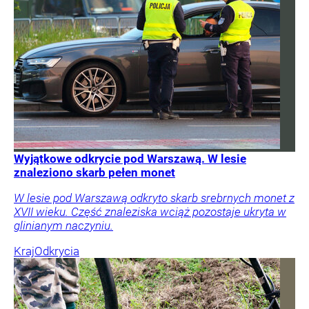
Wyjątkowe odkrycie pod Warszawą. W lesie
znaleziono skarb pełen monet
W lesie pod Warszawą odkryto skarb srebrnych monet z
XVII wieku. Część znaleziska wciąż pozostaje ukryta w
glinianym naczyniu.
Kraj
Odkrycia