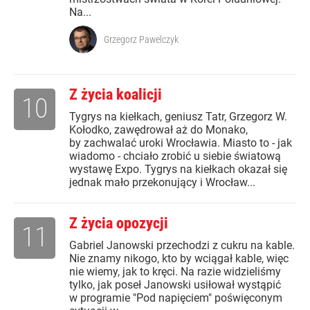
Na...
Grzegorz Pawelczyk
Z życia koalicji
10
Tygrys na kiełkach, geniusz Tatr, Grzegorz W.
Kołodko, zawędrował aż do Monako,
by zachwalać uroki Wrocławia. Miasto to - jak
wiadomo - chciało zrobić u siebie światową
wystawę Expo. Tygrys na kiełkach okazał się
jednak mało przekonujący i Wrocław...
Z życia opozycji
11
Gabriel Janowski przechodzi z cukru na kable.
Nie znamy nikogo, kto by wciągał kable, więc
nie wiemy, jak to kręci. Na razie widzieliśmy
tylko, jak poseł Janowski usiłował wystąpić
w programie "Pod napięciem" poświęconym