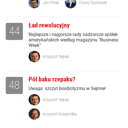
Jan Piński
Cezary Szymanek
Ład rewolucyjny
44
Najlepsze i najgorsze rady nadzorcze spółek
amerykańskich według magazynu "Business
Week"
Krzysztof Trębski
Pół baku rzepaku?
48
Uwaga: szczyt bioidiotyzmu w Sejmie!
Krzysztof Trębski
Krzysztof Grzegrzółka