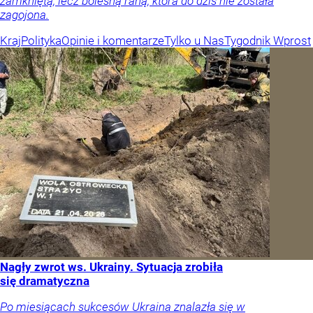
zamkniętą, lecz bolesną raną, która do dziś nie została
zagojona.
Kraj
Polityka
Opinie i komentarze
Tylko u Nas
Tygodnik Wprost
Nagły zwrot ws. Ukrainy. Sytuacja zrobiła
się dramatyczna
Po miesiącach sukcesów Ukraina znalazła się w