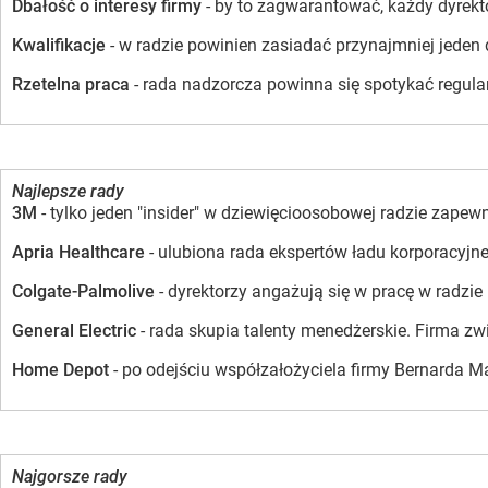
Dbałość o interesy firmy
- by to zagwarantować, każdy dyrekto
Kwalifikacje
- w radzie powinien zasiadać przynajmniej jeden 
Rzetelna praca
- rada nadzorcza powinna się spotykać regular
Najlepsze rady
3M
- tylko jeden "insider" w dziewięcioosobowej radzie zapew
Apria Healthcare
- ulubiona rada ekspertów ładu korporacyjnego
Colgate-Palmolive
- dyrektorzy angażują się w pracę w radzie
General Electric
- rada skupia talenty menedżerskie. Firma zw
Home Depot
- po odejściu współzałożyciela firmy Bernarda M
Najgorsze rady