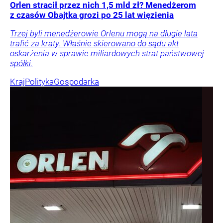
Orlen stracił przez nich 1,5 mld zł? Menedżerom
z czasów Obajtka grozi po 25 lat więzienia
Trzej byli menedżerowie Orlenu mogą na długie lata
trafić za kraty. Właśnie skierowano do sądu akt
oskarżenia w sprawie miliardowych strat państwowej
spółki.
Kraj
Polityka
Gospodarka