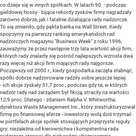
co dzieje się w innych spółkach. W latach 90. - podczas
giełdowej hossy - bijące rekordy zysków firmy nagradzały
zarówno dobrze, jak i fatalnie działające rady nadzorcze.
To się zmieniło, gdy pękła bańka na Wall Street. Kiedy
spojrzymy na pierwszy ranking amerykańskich rad
nadzorczych magazynu "Business Week" z roku 1996,
zauważymy, że przez następne trzy lata wartość akcji firm,
których rady znalazły się pośród najlepszych, wzrosła dwa
razy więcej niż akcji firm mających rady najgorsze.
Począwszy od 2000 r., kiedy gospodarka zaczęła słabnąć,
spółki dobrze nadzorowane radziły sobie jeszcze lepiej
- ich akcje zyskały 51,7 proc., podczas gdy te, w których
nadzór rady nad zarządem był fikcją, straciły na wartości
12,9 proc. Dlatego - zdaniem Ralpha V. Whitwortha,
dyrektora Waste Management Inc., który zrestrukturyzował
firmę po finansowej aferze - inwestorzy wolą dziś trzymać
w portfelach akcje spółek stosujących przejrzyste reguły
gry; niezależna od kierownictwa i kompetentna rada