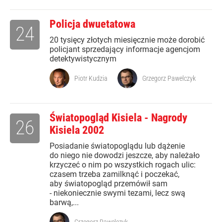
Policja dwuetatowa
24
20 tysięcy złotych miesięcznie może dorobić
policjant sprzedający informacje agencjom
detektywistycznym
Piotr Kudzia
Grzegorz Pawelczyk
Światopogląd Kisiela - Nagrody
26
Kisiela 2002
Posiadanie światopoglądu lub dążenie
do niego nie dowodzi jeszcze, aby należało
krzyczeć o nim po wszystkich rogach ulic:
czasem trzeba zamilknąć i poczekać,
aby światopogląd przemówił sam
- niekoniecznie swymi tezami, lecz swą
barwą,...