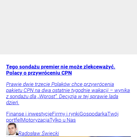
Tego sondażu premier nie może zlekceważyć.
Polacy o przywróceniu CPN
Prawie dwie trzecie Polaków chce przywrócenia
pakietu CPN na dwa ostatnie tygodnie wakacji – wynika
z sondażu dla „Wprost”. Decyzja w tej sprawie lada
dzień.
Finanse i inwestycje
Firmy i rynki
Gospodarka
Twój
portfel
Motoryzacja
Tylko u Nas
Radosław
Święcki