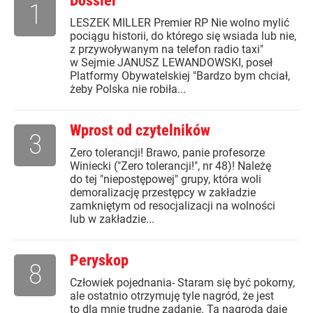
Dossier
1
LESZEK MILLER Premier RP Nie wolno mylić
pociągu historii, do którego się wsiada lub nie,
z przywoływanym na telefon radio taxi"
w Sejmie JANUSZ LEWANDOWSKI, poseł
Platformy Obywatelskiej "Bardzo bym chciał,
żeby Polska nie robiła...
Wprost od czytelników
3
Zero tolerancji! Brawo, panie profesorze
Winiecki ("Zero tolerancji!", nr 48)! Należę
do tej "niepostępowej" grupy, która woli
demoralizację przestępcy w zakładzie
zamkniętym od resocjalizacji na wolności
lub w zakładzie...
Peryskop
8
Człowiek pojednania- Staram się być pokorny,
ale ostatnio otrzymuję tyle nagród, że jest
to dla mnie trudne zadanie. Ta nagroda daje