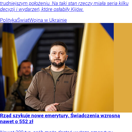
trudniejszym położeniu. Na taki stan rzeczy miała seria kilku
decyzji i wydarzeń, które osłabiły Kijów.
Polityka
Świat
Wojna w Ukrainie
Rząd szykuje nowe emerytury. Świadczenia wzrosną
nawet o 552 zł