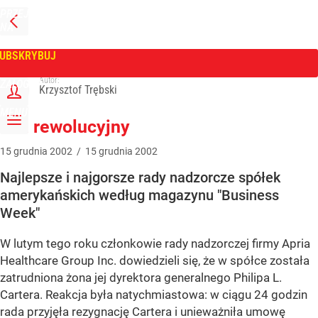
PRZEJDŹ
NA
WPROST
STRONĘ
GŁÓWNĄ
UBSKRYBUJ
Tygodnik Wprost
Autor:
ZALOGUJ
Krzysztof Trębski
MENU
Ład rewolucyjny
15
grudnia
2002
/
15
grudnia
2002
Najlepsze i najgorsze rady nadzorcze spółek
amerykańskich według magazynu "Business
Week"
W lutym tego roku członkowie rady nadzorczej firmy Apria
Healthcare Group Inc. dowiedzieli się, że w spółce została
zatrudniona żona jej dyrektora generalnego Philipa L.
Cartera. Reakcja była natychmiastowa: w ciągu 24 godzin
rada przyjęła rezygnację Cartera i unieważniła umowę