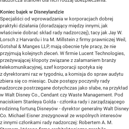
nadzorcza stanowi dla nich rodzaj ubezpieczenia.
Koniec bajek w Disneylandzie
Specjaliści od wprowadzania w korporacjach dobrej
praktyki działania (doradzający między innymi, jak
właściwie dobrać skład rady nadzorczej), tacy jak Jay W.
Lorsch z Harvardu i Ira M. Millstein z firmy prawniczej Weil,
Gotshal & Manges LLP, mają obecnie tyle pracy, że nie
przyjmują kolejnych zleceń. W firmie Lucent Technologies,
przeżywającej kłopoty związane z załamaniem branży
telekomunikacyjnej, szef korporacji spotyka się
z dyrektorami raz w tygodniu, a komisja do spraw audytu
zbiera się co miesiąc. Duże postępy poczyniły rady
nadzorcze postrzegane dotychczas jako słabe, na przykład
w Walt Disney Co., Cendant czy Waste Management. Pod
naciskiem Stanleya Golda - członka rady i zarządzającego
rodzinną fortuną Disneyów - dyrektor generalny Walt Disney
Co. Michael Eisner zrezygnował ze wspólnych interesów
z innymi członkami rady nadzorczej: Robertem A. M.