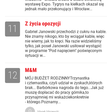
wystawę Expo. Tygrys na kiełkach okazał się
jednak mało przekonujący i Wrocław...
Z życia opozycji
11
Gabriel Janowski przechodzi z cukru na kable.
Nie znamy nikogo, kto by wciągał kable, więc
nie wiemy, jak to kręci. Na razie widzieliśmy
tylko, jak poseł Janowski usiłował wystąpić
w programie "Pod napięciem" poświęconym
sytuacji w...
M&M
12
MÓJ BUDŻET RODZINNYTrzynastka
i czternastka, czyli udział w zyskach,których
brak... Barbórkowa nagroda do tego...Jak już
muszę dopłacać do pracy górnika,to
przynajmniej mi wskażciekonkretnie
- którego.Poznamy...
Marek Majewski