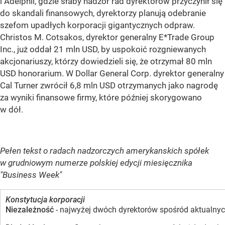
i Adelphii, gdzie słaby nadzór rad dyrektorów przyczynił się
do skandali finansowych, dyrektorzy planują odebranie
szefom upadłych korporacji gigantycznych odpraw.
Christos M. Cotsakos, dyrektor generalny E*Trade Group
Inc., już oddał 21 mln USD, by uspokoić rozgniewanych
akcjonariuszy, którzy dowiedzieli się, że otrzymał 80 mln
USD honorarium. W Dollar General Corp. dyrektor generalny
Cal Turner zwrócił 6,8 mln USD otrzymanych jako nagrodę
za wyniki finansowe firmy, które później skorygowano
w dół.
Pełen tekst o radach nadzorczych amerykanskich spółek
w grudniowym numerze polskiej edycji miesięcznika
"Business Week"
Konstytucja korporacji
Niezależność
- najwyżej dwóch dyrektorów spośród aktualnyc