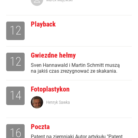
Playback
12
Gwiezdne hełmy
12
Sven Hannawald i Martin Schmitt muszą
na jakiś czas zrezygnować ze skakania.
Fotoplastykon
14
Henryk Sawka
Poczta
16
Patent na ziemniaki Autor artykułu "Patent