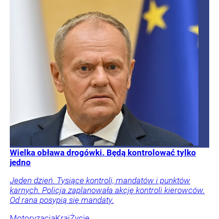
Wielka obława drogówki. Będą kontrolować tylko
jedno
Jeden dzień. Tysiące kontroli, mandatów i punktów
karnych. Policja zaplanowała akcję kontroli kierowców.
Od rana posypią się mandaty.
Motoryzacja
Kraj
Życie