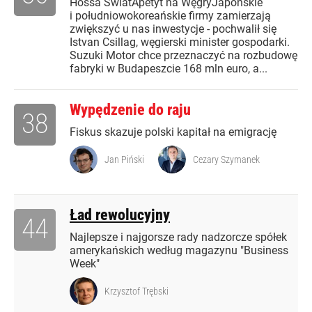
Hossa ŚwiatApetyt na WęgryJapońskie
i południowokoreańskie firmy zamierzają
zwiększyć u nas inwestycje - pochwalił się
Istvan Csillag, węgierski minister gospodarki.
Suzuki Motor chce przeznaczyć na rozbudowę
fabryki w Budapeszcie 168 mln euro, a...
Wypędzenie do raju
38
Fiskus skazuje polski kapitał na emigrację
Jan Piński
Cezary Szymanek
Ład rewolucyjny
44
Najlepsze i najgorsze rady nadzorcze spółek
amerykańskich według magazynu "Business
Week"
Krzysztof Trębski