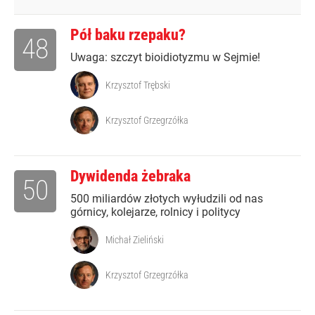
Pół baku rzepaku?
48
Uwaga: szczyt bioidiotyzmu w Sejmie!
Krzysztof Trębski
Krzysztof Grzegrzółka
Dywidenda żebraka
50
500 miliardów złotych wyłudzili od nas
górnicy, kolejarze, rolnicy i politycy
Michał Zieliński
Krzysztof Grzegrzółka