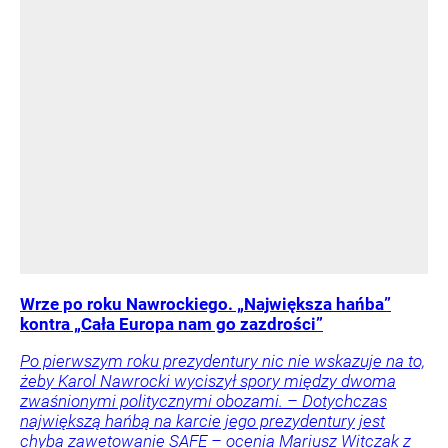
Wrze po roku Nawrockiego. „Największa hańba”
kontra „Cała Europa nam go zazdrości”
Po pierwszym roku prezydentury nic nie wskazuje na to,
żeby Karol Nawrocki wyciszył spory między dwoma
zwaśnionymi politycznymi obozami. – Dotychczas
największą hańbą na karcie jego prezydentury jest
chyba zawetowanie SAFE – ocenia Mariusz Witczak z