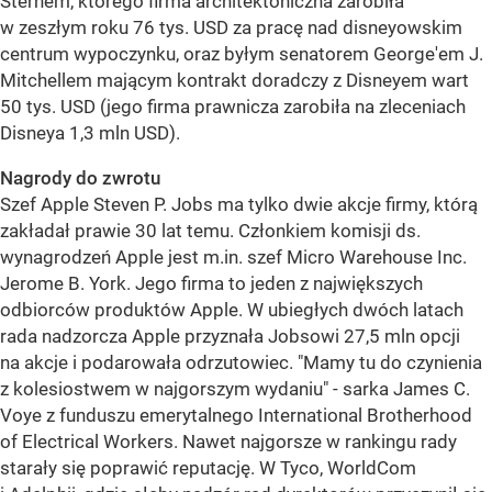
Sternem, którego firma architektoniczna zarobiła
w zeszłym roku 76 tys. USD za pracę nad disneyowskim
centrum wypoczynku, oraz byłym senatorem George'em J.
Mitchellem mającym kontrakt doradczy z Disneyem wart
50 tys. USD (jego firma prawnicza zarobiła na zleceniach
Disneya 1,3 mln USD).
Nagrody do zwrotu
Szef Apple Steven P. Jobs ma tylko dwie akcje firmy, którą
zakładał prawie 30 lat temu. Członkiem komisji ds.
wynagrodzeń Apple jest m.in. szef Micro Warehouse Inc.
Jerome B. York. Jego firma to jeden z największych
odbiorców produktów Apple. W ubiegłych dwóch latach
rada nadzorcza Apple przyznała Jobsowi 27,5 mln opcji
na akcje i podarowała odrzutowiec. "Mamy tu do czynienia
z kolesiostwem w najgorszym wydaniu" - sarka James C.
Voye z funduszu emerytalnego International Brotherhood
of Electrical Workers. Nawet najgorsze w rankingu rady
starały się poprawić reputację. W Tyco, WorldCom