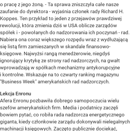
o pracę z jego żoną. - Ta sprawa zniszczyła całe nasze
zaufanie do dyrektora - wyjaśnia członek rady Richard H.
Koppes. Ten przykład to jeden z przejawów prawdziwej
rewolucji, która zmienia dziś w USA oblicze zarządów
spółek i - powołanych do nadzorowania ich poczynań - rad.
Nabiera ona coraz większego rozpędu wraz z wydłużającą
się listą firm zamieszanych w skandale finansowo-
księgowe. Najwyżsi rangą menedżerowie, niegdyś
ignorujący krytykę ze strony rad nadzorczych, na gwałt
wprowadzają w spółkach mechanizmy antykorupcyjne
i kontrolne. Wskazuje na to czwarty ranking magazynu
"Business Week" amerykańskich rad nadzorczych.
Lekcja Enronu
Afera Enronu pozbawiła dobrego samopoczucia wielu
szefów amerykańskich firm. Media i podatnicy zaczęli
bowiem pytać, co robiła rada nadzorcza energetycznego
giganta, kiedy członkowie zarządu dokonywali nielegalnych
machinacji księgowych. Zaczęto publicznie dociekać,