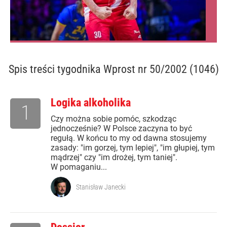
Spis treści
tygodnika Wprost nr 50/2002 (1046)
Logika alkoholika
1
Czy można sobie pomóc, szkodząc
jednocześnie? W Polsce zaczyna to być
regułą. W końcu to my od dawna stosujemy
zasady: "im gorzej, tym lepiej", "im głupiej, tym
mądrzej" czy "im drożej, tym taniej".
W pomaganiu...
Stanisław Janecki