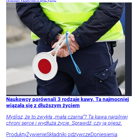
Naukowcy porównali 3 rodzaje kawy. Ta najmocniej
wiązała się z dłuższym życiem
Myślisz, że to zwykła „mała czarna”? Ta kawa najsilniej
chroni serce i wydłuża życie. Sprawdź, czy ją pijesz.
Produkty
Żywienie
Składniki odżywcze
Doniesienia