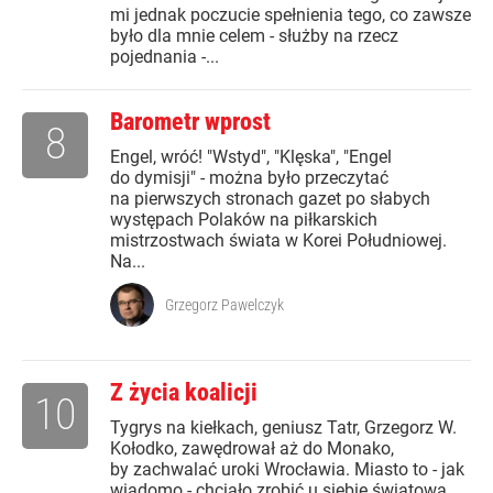
mi jednak poczucie spełnienia tego, co zawsze
było dla mnie celem - służby na rzecz
pojednania -...
Barometr wprost
8
Engel, wróć! "Wstyd", "Klęska", "Engel
do dymisji" - można było przeczytać
na pierwszych stronach gazet po słabych
występach Polaków na piłkarskich
mistrzostwach świata w Korei Południowej.
Na...
Grzegorz Pawelczyk
Z życia koalicji
10
Tygrys na kiełkach, geniusz Tatr, Grzegorz W.
Kołodko, zawędrował aż do Monako,
by zachwalać uroki Wrocławia. Miasto to - jak
wiadomo - chciało zrobić u siebie światową