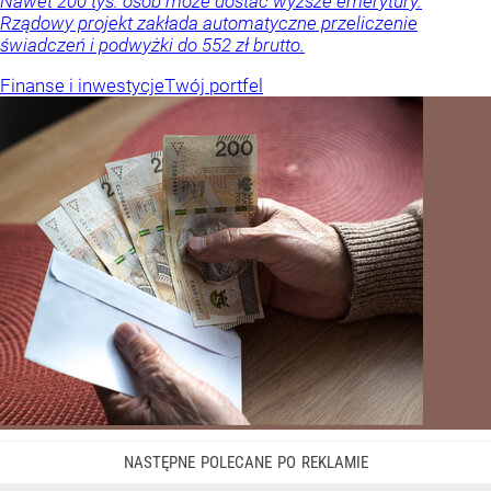
Nawet 200 tys. osób może dostać wyższe emerytury.
Rządowy projekt zakłada automatyczne przeliczenie
świadczeń i podwyżki do 552 zł brutto.
Finanse i inwestycje
Twój portfel