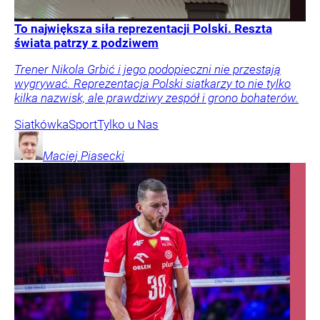
To największa siła reprezentacji Polski. Reszta
świata patrzy z podziwem
Trener Nikola Grbić i jego podopieczni nie przestają
wygrywać. Reprezentacja Polski siatkarzy to nie tylko
kilka nazwisk, ale prawdziwy zespół i grono bohaterów.
Siatkówka
Sport
Tylko u Nas
Maciej
Piasecki