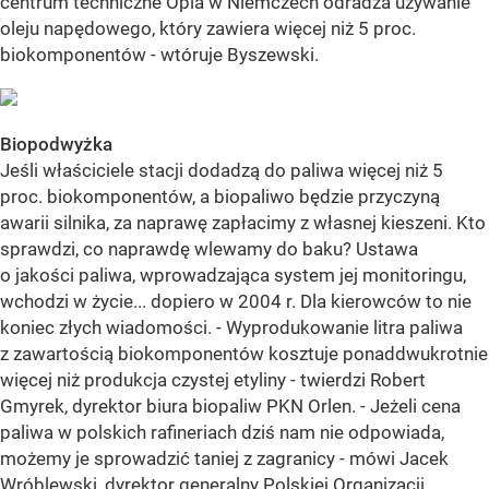
centrum techniczne Opla w Niemczech odradza używanie
oleju napędowego, który zawiera więcej niż 5 proc.
biokomponentów - wtóruje Byszewski.
Biopodwyżka
Jeśli właściciele stacji dodadzą do paliwa więcej niż 5
proc. biokomponentów, a biopaliwo będzie przyczyną
awarii silnika, za naprawę zapłacimy z własnej kieszeni. Kto
sprawdzi, co naprawdę wlewamy do baku? Ustawa
o jakości paliwa, wprowadzająca system jej monitoringu,
wchodzi w życie... dopiero w 2004 r. Dla kierowców to nie
koniec złych wiadomości. - Wyprodukowanie litra paliwa
z zawartością biokomponentów kosztuje ponaddwukrotnie
więcej niż produkcja czystej etyliny - twierdzi Robert
Gmyrek, dyrektor biura biopaliw PKN Orlen. - Jeżeli cena
paliwa w polskich rafineriach dziś nam nie odpowiada,
możemy je sprowadzić taniej z zagranicy - mówi Jacek
Wróblewski, dyrektor generalny Polskiej Organizacji