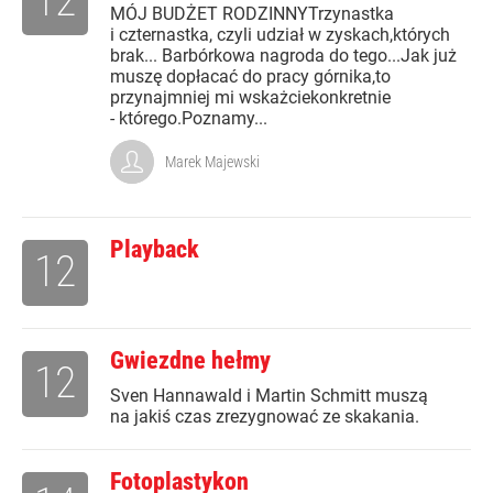
12
MÓJ BUDŻET RODZINNYTrzynastka
i czternastka, czyli udział w zyskach,których
brak... Barbórkowa nagroda do tego...Jak już
muszę dopłacać do pracy górnika,to
przynajmniej mi wskażciekonkretnie
- którego.Poznamy...
Marek Majewski
Playback
12
Gwiezdne hełmy
12
Sven Hannawald i Martin Schmitt muszą
na jakiś czas zrezygnować ze skakania.
Fotoplastykon