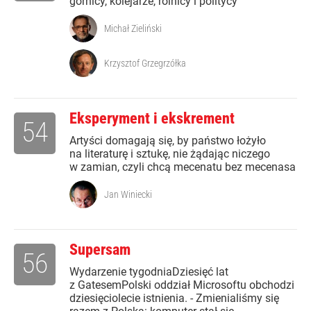
górnicy, kolejarze, rolnicy i politycy
Michał Zieliński
Krzysztof Grzegrzółka
Eksperyment i ekskrement
54
Artyści domagają się, by państwo łożyło
na literaturę i sztukę, nie żądając niczego
w zamian, czyli chcą mecenatu bez mecenasa
Jan Winiecki
Supersam
56
Wydarzenie tygodniaDziesięć lat
z GatesemPolski oddział Microsoftu obchodzi
dziesięciolecie istnienia. - Zmienialiśmy się