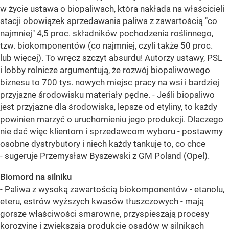
w życie ustawa o biopaliwach, która nakłada na właścicieli
stacji obowiązek sprzedawania paliwa z zawartością "co
najmniej" 4,5 proc. składników pochodzenia roślinnego,
tzw. biokomponentów (co najmniej, czyli także 50 proc.
lub więcej). To wręcz szczyt absurdu! Autorzy ustawy, PSL
i lobby rolnicze argumentują, że rozwój biopaliwowego
biznesu to 700 tys. nowych miejsc pracy na wsi i bardziej
przyjazne środowisku materiały pędne. - Jeśli biopaliwo
jest przyjazne dla środowiska, lepsze od etyliny, to każdy
powinien marzyć o uruchomieniu jego produkcji. Dlaczego
nie dać więc klientom i sprzedawcom wyboru - postawmy
osobne dystrybutory i niech każdy tankuje to, co chce
- sugeruje Przemysław Byszewski z GM Poland (Opel).
Biomord na silniku
- Paliwa z wysoką zawartością biokomponentów - etanolu,
eteru, estrów wyższych kwasów tłuszczowych - mają
gorsze właściwości smarowne, przyspieszają procesy
korozyjne i zwiększają produkcję osadów w silnikach