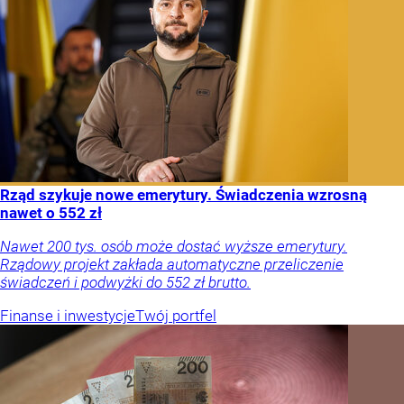
Rząd szykuje nowe emerytury. Świadczenia wzrosną
nawet o 552 zł
Nawet 200 tys. osób może dostać wyższe emerytury.
Rządowy projekt zakłada automatyczne przeliczenie
świadczeń i podwyżki do 552 zł brutto.
Finanse i inwestycje
Twój portfel