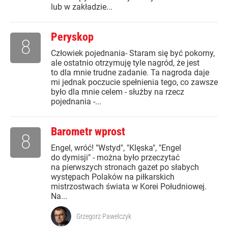
lub w zakładzie...
Peryskop
8
Człowiek pojednania- Staram się być pokorny,
ale ostatnio otrzymuję tyle nagród, że jest
to dla mnie trudne zadanie. Ta nagroda daje
mi jednak poczucie spełnienia tego, co zawsze
było dla mnie celem - służby na rzecz
pojednania -...
Barometr wprost
8
Engel, wróć! "Wstyd", "Klęska", "Engel
do dymisji" - można było przeczytać
na pierwszych stronach gazet po słabych
występach Polaków na piłkarskich
mistrzostwach świata w Korei Południowej.
Na...
Grzegorz Pawelczyk