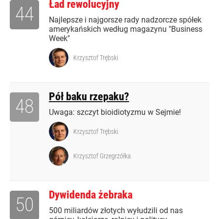
Ład rewolucyjny
44
Najlepsze i najgorsze rady nadzorcze spółek
amerykańskich według magazynu "Business
Week"
Krzysztof Trębski
Pół baku rzepaku?
48
Uwaga: szczyt bioidiotyzmu w Sejmie!
Krzysztof Trębski
Krzysztof Grzegrzółka
Dywidenda żebraka
50
500 miliardów złotych wyłudzili od nas