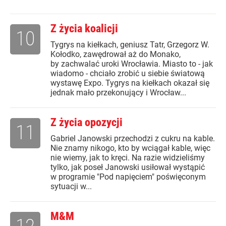
Z życia koalicji
10
Tygrys na kiełkach, geniusz Tatr, Grzegorz W.
Kołodko, zawędrował aż do Monako,
by zachwalać uroki Wrocławia. Miasto to - jak
wiadomo - chciało zrobić u siebie światową
wystawę Expo. Tygrys na kiełkach okazał się
jednak mało przekonujący i Wrocław...
Z życia opozycji
11
Gabriel Janowski przechodzi z cukru na kable.
Nie znamy nikogo, kto by wciągał kable, więc
nie wiemy, jak to kręci. Na razie widzieliśmy
tylko, jak poseł Janowski usiłował wystąpić
w programie "Pod napięciem" poświęconym
sytuacji w...
M&M