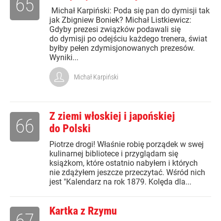
65
Michał Karpiński: Poda się pan do dymisji tak
jak Zbigniew Boniek? Michał Listkiewicz:
Gdyby prezesi związków podawali się
do dymisji po odejściu każdego trenera, świat
byłby pełen zdymisjonowanych prezesów.
Wyniki...
Michał Karpiński
Z ziemi włoskiej i japońskiej
66
do Polski
Piotrze drogi! Właśnie robię porządek w swej
kulinarnej bibliotece i przyglądam się
książkom, które ostatnio nabyłem i których
nie zdążyłem jeszcze przeczytać. Wśród nich
jest "Kalendarz na rok 1879. Kolęda dla...
Kartka z Rzymu
67