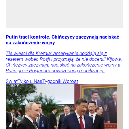
Putin traci kontrolę. Chińczycy zaczynają naciskać
na zakończenie wojny
Złe wieści dla Kremla: Amerykanie poddają się z
resetem wobec Rosji i przyznają, że nie docenili Kijowa.
Chińczycy zaczynają naciskać na zakończenie wojny a
Putin grozi Rosjanom powszechną mobilizacją.
Świat
Tylko u Nas
Tygodnik Wprost