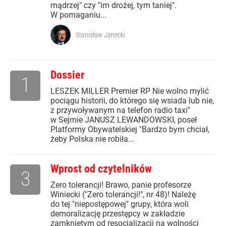
mądrzej" czy "im drożej, tym taniej".
W pomaganiu...
Stanisław Janecki
Dossier
1
LESZEK MILLER Premier RP Nie wolno mylić
pociągu historii, do którego się wsiada lub nie,
z przywoływanym na telefon radio taxi"
w Sejmie JANUSZ LEWANDOWSKI, poseł
Platformy Obywatelskiej "Bardzo bym chciał,
żeby Polska nie robiła...
Wprost od czytelników
3
Zero tolerancji! Brawo, panie profesorze
Winiecki ("Zero tolerancji!", nr 48)! Należę
do tej "niepostępowej" grupy, która woli
demoralizację przestępcy w zakładzie
zamkniętym od resocjalizacji na wolności