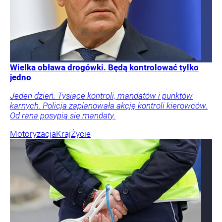
Wielka obława drogówki. Będą kontrolować tylko
jedno
Jeden dzień. Tysiące kontroli, mandatów i punktów
karnych. Policja zaplanowała akcję kontroli kierowców.
Od rana posypią się mandaty.
Motoryzacja
Kraj
Życie