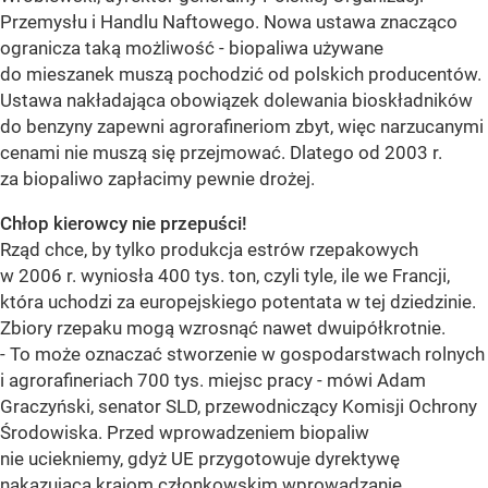
Przemysłu i Handlu Naftowego. Nowa ustawa znacząco
ogranicza taką możliwość - biopaliwa używane
do mieszanek muszą pochodzić od polskich producentów.
Ustawa nakładająca obowiązek dolewania bioskładników
do benzyny zapewni agrorafineriom zbyt, więc narzucanymi
cenami nie muszą się przejmować. Dlatego od 2003 r.
za biopaliwo zapłacimy pewnie drożej.
Chłop kierowcy nie przepuści!
Rząd chce, by tylko produkcja estrów rzepakowych
w 2006 r. wyniosła 400 tys. ton, czyli tyle, ile we Francji,
która uchodzi za europejskiego potentata w tej dziedzinie.
Zbiory rzepaku mogą wzrosnąć nawet dwuipółkrotnie.
- To może oznaczać stworzenie w gospodarstwach rolnych
i agrorafineriach 700 tys. miejsc pracy - mówi Adam
Graczyński, senator SLD, przewodniczący Komisji Ochrony
Środowiska. Przed wprowadzeniem biopaliw
nie uciekniemy, gdyż UE przygotowuje dyrektywę
nakazującą krajom członkowskim wprowadzanie