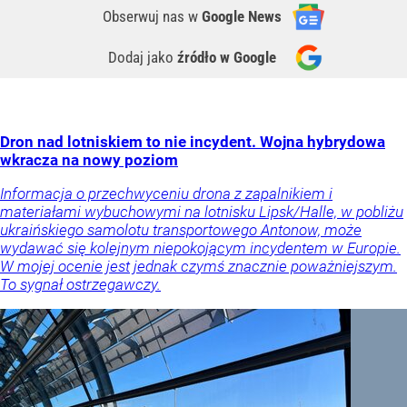
Obserwuj nas
w
Google News
Dodaj jako
źródło w Google
Dron nad lotniskiem to nie incydent. Wojna hybrydowa
wkracza na nowy poziom
Informacja o przechwyceniu drona z zapalnikiem i
materiałami wybuchowymi na lotnisku Lipsk/Halle, w pobliżu
ukraińskiego samolotu transportowego Antonow, może
wydawać się kolejnym niepokojącym incydentem w Europie.
W mojej ocenie jest jednak czymś znacznie poważniejszym.
To sygnał ostrzegawczy.