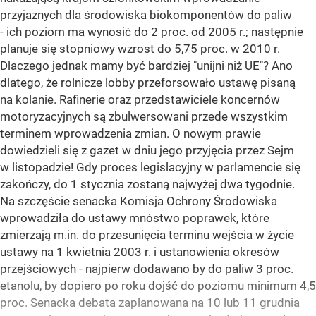
przyjaznych dla środowiska biokomponentów do paliw
- ich poziom ma wynosić do 2 proc. od 2005 r.; następnie
planuje się stopniowy wzrost do 5,75 proc. w 2010 r.
Dlaczego jednak mamy być bardziej "unijni niż UE"? Ano
dlatego, że rolnicze lobby przeforsowało ustawę pisaną
na kolanie. Rafinerie oraz przedstawiciele koncernów
motoryzacyjnych są zbulwersowani przede wszystkim
terminem wprowadzenia zmian. O nowym prawie
dowiedzieli się z gazet w dniu jego przyjęcia przez Sejm
w listopadzie! Gdy proces legislacyjny w parlamencie się
zakończy, do 1 stycznia zostaną najwyżej dwa tygodnie.
Na szczęście senacka Komisja Ochrony Środowiska
wprowadziła do ustawy mnóstwo poprawek, które
zmierzają m.in. do przesunięcia terminu wejścia w życie
ustawy na 1 kwietnia 2003 r. i ustanowienia okresów
przejściowych - najpierw dodawano by do paliw 3 proc.
etanolu, by dopiero po roku dojść do poziomu minimum 4,5
proc. Senacka debata zaplanowana na 10 lub 11 grudnia