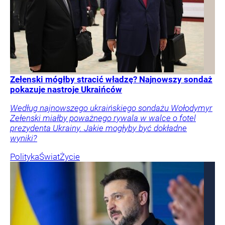
Zełenski mógłby stracić władzę? Najnowszy sondaż
pokazuje nastroje Ukraińców
Według najnowszego ukraińskiego sondażu Wołodymyr
Zełenski miałby poważnego rywala w walce o fotel
prezydenta Ukrainy. Jakie mogłyby być dokładne
wyniki?
Polityka
Świat
Życie