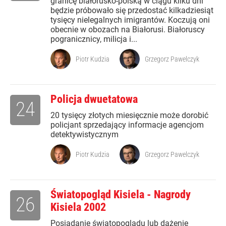
granicę białorusko-polską w ciągu kilku dni
będzie próbowało się przedostać kilkadziesiąt
tysięcy nielegalnych imigrantów. Koczują oni
obecnie w obozach na Białorusi. Białoruscy
pogranicznicy, milicja i...
Piotr Kudzia
Grzegorz Pawelczyk
Policja dwuetatowa
24
20 tysięcy złotych miesięcznie może dorobić
policjant sprzedający informacje agencjom
detektywistycznym
Piotr Kudzia
Grzegorz Pawelczyk
Światopogląd Kisiela - Nagrody
26
Kisiela 2002
Posiadanie światopoglądu lub dążenie