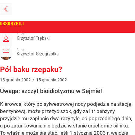
PRZEJDŹ
NA
WPROST
STRONĘ
GŁÓWNĄ
UBSKRYBUJ
Tygodnik Wprost
Autor:
ZALOGUJ
Krzysztof Trębski
MENU
Autor:
Krzysztof Grzegrzółka
Pół baku rzepaku?
15
grudnia
2002
/
15
grudnia
2002
Uwaga: szczyt bioidiotyzmu w Sejmie!
Kierowca, który po sylwestrowej nocy podjedzie na stację
benzynową, może przeżyć szok, gdy za litr benzyny
przyjdzie mu zapłacić dwa razy tyle, co poprzedniego dnia,
a po zatankowaniu nie będzie w stanie uruchomić silnika.
To właśnie może się stać, jeśli 1 stycznia 2003 r. wejdzie