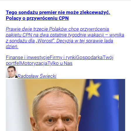
Tego sondażu premier nie może zlekceważyć.
Polacy o przywróceniu CPN
Prawie dwie trzecie Polaków chce przywrócenia
pakietu CPN na dwa ostatnie tygodnie wakacji – wynika
z sondażu dla „Wprost”. Decyzja w tej sprawie lada
dzień.
Finanse i inwestycje
Firmy i rynki
Gospodarka
Twój
portfel
Motoryzacja
Tylko u Nas
Radosław
Święcki