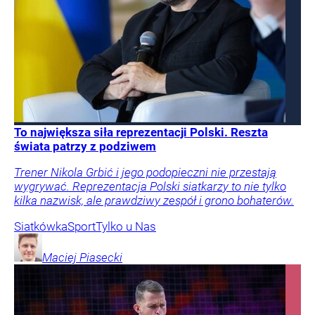
To największa siła reprezentacji Polski. Reszta
świata patrzy z podziwem
Trener Nikola Grbić i jego podopieczni nie przestają
wygrywać. Reprezentacja Polski siatkarzy to nie tylko
kilka nazwisk, ale prawdziwy zespół i grono bohaterów.
Siatkówka
Sport
Tylko u Nas
Maciej
Piasecki