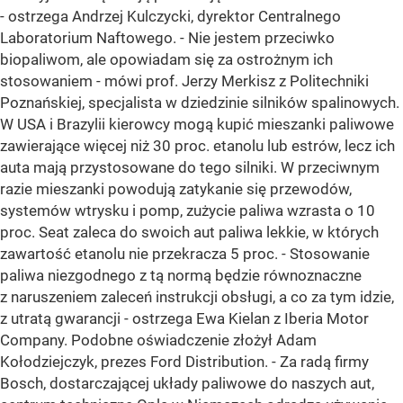
- ostrzega Andrzej Kulczycki, dyrektor Centralnego
Laboratorium Naftowego. - Nie jestem przeciwko
biopaliwom, ale opowiadam się za ostrożnym ich
stosowaniem - mówi prof. Jerzy Merkisz z Politechniki
Poznańskiej, specjalista w dziedzinie silników spalinowych.
W USA i Brazylii kierowcy mogą kupić mieszanki paliwowe
zawierające więcej niż 30 proc. etanolu lub estrów, lecz ich
auta mają przystosowane do tego silniki. W przeciwnym
razie mieszanki powodują zatykanie się przewodów,
systemów wtrysku i pomp, zużycie paliwa wzrasta o 10
proc. Seat zaleca do swoich aut paliwa lekkie, w których
zawartość etanolu nie przekracza 5 proc. - Stosowanie
paliwa niezgodnego z tą normą będzie równoznaczne
z naruszeniem zaleceń instrukcji obsługi, a co za tym idzie,
z utratą gwarancji - ostrzega Ewa Kielan z Iberia Motor
Company. Podobne oświadczenie złożył Adam
Kołodziejczyk, prezes Ford Distribution. - Za radą firmy
Bosch, dostarczającej układy paliwowe do naszych aut,