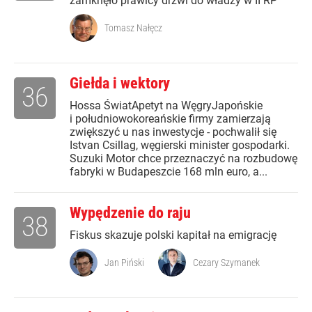
zamknęło prawicy drzwi do władzy w II RP
Tomasz Nałęcz
Giełda i wektory
36
Hossa ŚwiatApetyt na WęgryJapońskie
i południowokoreańskie firmy zamierzają
zwiększyć u nas inwestycje - pochwalił się
Istvan Csillag, węgierski minister gospodarki.
Suzuki Motor chce przeznaczyć na rozbudowę
fabryki w Budapeszcie 168 mln euro, a...
Wypędzenie do raju
38
Fiskus skazuje polski kapitał na emigrację
Jan Piński
Cezary Szymanek