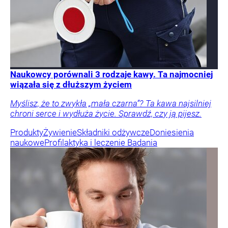
Naukowcy porównali 3 rodzaje kawy. Ta najmocniej
wiązała się z dłuższym życiem
Myślisz, że to zwykła „mała czarna”? Ta kawa najsilniej
chroni serce i wydłuża życie. Sprawdź, czy ją pijesz.
Produkty
Żywienie
Składniki odżywcze
Doniesienia
naukowe
Profilaktyka i leczenie
Badania