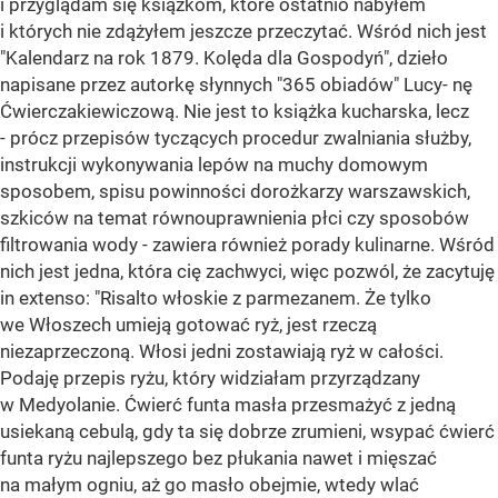
i przyglądam się książkom, które ostatnio nabyłem
i których nie zdążyłem jeszcze przeczytać. Wśród nich jest
"Kalendarz na rok 1879. Kolęda dla Gospodyń", dzieło
napisane przez autorkę słynnych "365 obiadów" Lucy- nę
Ćwierczakiewiczową. Nie jest to książka kucharska, lecz
- prócz przepisów tyczących procedur zwalniania służby,
instrukcji wykonywania lepów na muchy domowym
sposobem, spisu powinności dorożkarzy warszawskich,
szkiców na temat równouprawnienia płci czy sposobów
filtrowania wody - zawiera również porady kulinarne. Wśród
nich jest jedna, która cię zachwyci, więc pozwól, że zacytuję
in extenso: "Risalto włoskie z parmezanem. Że tylko
we Włoszech umieją gotować ryż, jest rzeczą
niezaprzeczoną. Włosi jedni zostawiają ryż w całości.
Podaję przepis ryżu, który widziałam przyrządzany
w Medyolanie. Ćwierć funta masła przesmażyć z jedną
usiekaną cebulą, gdy ta się dobrze zrumieni, wsypać ćwierć
funta ryżu najlepszego bez płukania nawet i mięszać
na małym ogniu, aż go masło obejmie, wtedy wlać