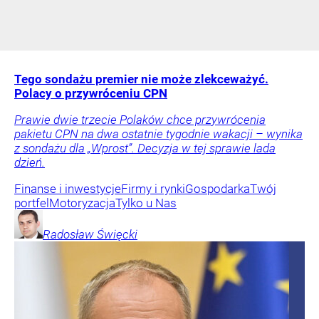
Tego sondażu premier nie może zlekceważyć.
Polacy o przywróceniu CPN
Prawie dwie trzecie Polaków chce przywrócenia
pakietu CPN na dwa ostatnie tygodnie wakacji – wynika
z sondażu dla „Wprost”. Decyzja w tej sprawie lada
dzień.
Finanse i inwestycje
Firmy i rynki
Gospodarka
Twój
portfel
Motoryzacja
Tylko u Nas
Radosław
Święcki