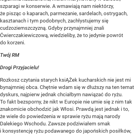
szparagi w konserwie. A wmawiają nam niektórzy,
że pisząc o kaparach, parmezanie, sardelach, ostrygach,
kasztanach i tym podobnych, zachłystujemy się
cudzoziemszczyzną. Gdyby przynajmniej znali
Ćwierczakiewiczową, wiedzieliby, że to jedynie powrót
do korzeni.
Twój RM
Drogi Przyjacielu!
Rozkosz czytania starych ksiĄŻek kucharskich nie jest mi
bynajmniej obca. Chętnie wdam się w dłuższy na ten temat
dyskurs, najpierw jednak chciałbym nawiązać do ryżu.
To fakt bezsporny, że nikt w Europie nie umie się z nim tak
znakomicie obchodzić jak Włosi. Prawdą jest jednak i to,
że wiele do powiedzenia w sprawie ryżu mają narody
Dalekiego Wschodu. Zawsze podziwiałem smak
i konsystencję ryżu podawanego do japońskich posiłków,