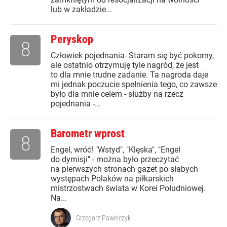
lub w zakładzie...
Peryskop
8
Człowiek pojednania- Staram się być pokorny,
ale ostatnio otrzymuję tyle nagród, że jest
to dla mnie trudne zadanie. Ta nagroda daje
mi jednak poczucie spełnienia tego, co zawsze
było dla mnie celem - służby na rzecz
pojednania -...
Barometr wprost
8
Engel, wróć! "Wstyd", "Klęska", "Engel
do dymisji" - można było przeczytać
na pierwszych stronach gazet po słabych
występach Polaków na piłkarskich
mistrzostwach świata w Korei Południowej.
Na...
Grzegorz Pawelczyk