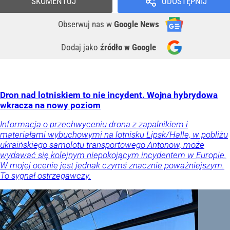
SKOMENTUJ
UDOSTĘPNIJ
Obserwuj nas
w
Google News
Dodaj jako
źródło w Google
Dron nad lotniskiem to nie incydent. Wojna hybrydowa
wkracza na nowy poziom
Informacja o przechwyceniu drona z zapalnikiem i
materiałami wybuchowymi na lotnisku Lipsk/Halle, w pobliżu
ukraińskiego samolotu transportowego Antonow, może
wydawać się kolejnym niepokojącym incydentem w Europie.
W mojej ocenie jest jednak czymś znacznie poważniejszym.
To sygnał ostrzegawczy.