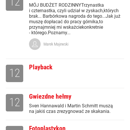
12
MÓJ BUDŻET RODZINNYTrzynastka
i czternastka, czyli udział w zyskach,których
brak... Barbórkowa nagroda do tego...Jak już
muszę dopłacać do pracy górnika,to
przynajmniej mi wskażciekonkretnie
- którego.Poznamy...
Marek Majewski
Playback
12
Gwiezdne hełmy
12
Sven Hannawald i Martin Schmitt muszą
na jakiś czas zrezygnować ze skakania.
Fotoplastykon