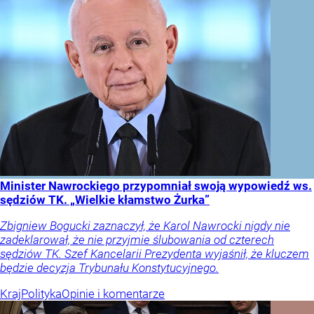
Minister Nawrockiego przypomniał swoją wypowiedź ws.
sędziów TK. „Wielkie kłamstwo Żurka”
Zbigniew Bogucki zaznaczył, że Karol Nawrocki nigdy nie
zadeklarował, że nie przyjmie ślubowania od czterech
sędziów TK. Szef Kancelarii Prezydenta wyjaśnił, że kluczem
będzie decyzja Trybunału Konstytucyjnego.
Kraj
Polityka
Opinie i komentarze