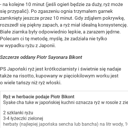
- na kolejne 10 minut (jeśli ogień będzie za duży, ryż może
się przypalić). Po zgaszeniu ognia trzymałem garnek
zamknięty jeszcze przez 10 minut. Gdy zdjąłem pokrywkę,
rozszedł się piękny zapach, a ryż miał idealną konsystencję.
Białe ziarnka były odpowiednio lepkie, a zarazem jędrne.
Polecam ci tę metodę, myślę, że zadziała nie tylko
w wypadku ryżu z Japonii.
Szczerze oddany Piotr Sayonara Bikont
PS Japoński ryż jest krótkoziarnisty i świetnie się nadaje
także na risotto, kupowany w pięciokilowym worku jest
o wiele tańszy niż ryż włoski.
Ryż w herbacie podaje Piotr Bikont
Syake cha tuke w japońskiej kuchni oznacza ryż w rosole z z
2 szklanki ryżu
3-4 łyżeczki zielonej
herbaty (najlepiej japońska sencha lub bancha) na litr wody,