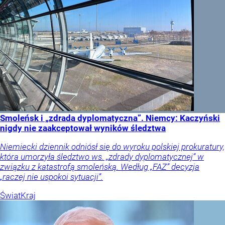
Smoleńsk i „zdrada dyplomatyczna”. Niemcy: Kaczyński
nigdy nie zaakceptował wyników śledztwa
Niemiecki dziennik odniósł się do wyroku polskiej prokuratury,
która umorzyła śledztwo ws. „zdrady dyplomatycznej” w
związku z katastrofą smoleńską. Według „FAZ” decyzja
„raczej nie uspokoi sytuacji”.
Świat
Kraj