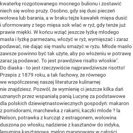
kwaterkę rozgotowanego mocnego bulionu i zostawić
niech się wolno pruży. Osobno, gdy się dusi pieczeń
wołowa lub barania, a w braku tejże kawałek mięsa dusić
i uformowany z tego mięsa sok wlać w ryż, gdy tenże już
prawie miękki. W końcu wziąć jeszcze łyżkę młodego
masła i łyżkę parmezanu, włożyć w ryż, wymięszać i zaraz
podawać, nie dając się masłu smażyć w ryżu. Młode masło
zawsze powinno być tak użyte, aby po włożeniu w potrawę
zaraz ją podawać. To jest prawdziwe risalto włoskie".
Do diaska - to jest rzeczywiście najprawdziwsze risotto!
Przepis z 1879 roku, a tak fachowy, że równego
we współczesnej naszej literaturze kulinarnej
nie znajdziesz. Pozwól, że wymienię ci jeszcze kilka dań
uznanych przez wspaniałą panią Lucynę za podstawowe
dla polskich dziewiętnastowiecznych gospodyń: makaron
z pomidorami, marchewka z rakami, kaczki młode ? la
Nelson, potrawka z kurcząt z estragonem, wołowina
duszona po włosku, nadzienie z kasztanów do indyka,
legumina kasztanowa, melon marynowany w całości,