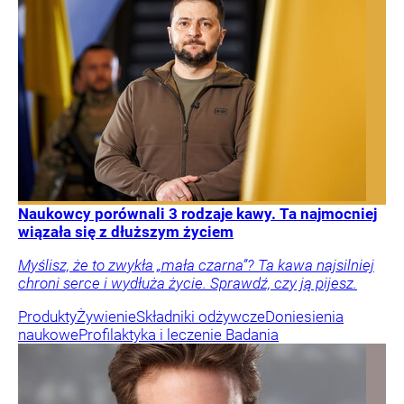
Naukowcy porównali 3 rodzaje kawy. Ta najmocniej
wiązała się z dłuższym życiem
Myślisz, że to zwykła „mała czarna”? Ta kawa najsilniej
chroni serce i wydłuża życie. Sprawdź, czy ją pijesz.
Produkty
Żywienie
Składniki odżywcze
Doniesienia
naukowe
Profilaktyka i leczenie
Badania