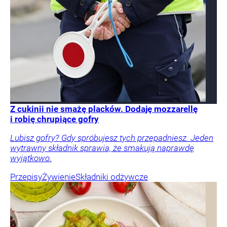
Z cukinii nie smażę placków. Dodaję mozzarellę
i robię chrupiące gofry
Lubisz gofry? Gdy spróbujesz tych przepadniesz. Jeden
wytrawny składnik sprawia, że smakują naprawdę
wyjątkowo.
Przepisy
Żywienie
Składniki odżywcze