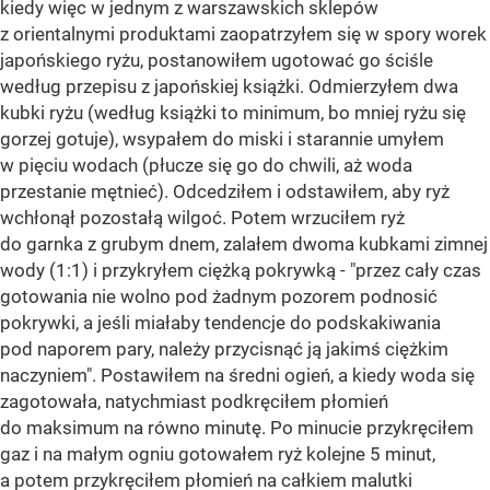
kiedy więc w jednym z warszawskich sklepów
z orientalnymi produktami zaopatrzyłem się w spory worek
japońskiego ryżu, postanowiłem ugotować go ściśle
według przepisu z japońskiej książki. Odmierzyłem dwa
kubki ryżu (według książki to minimum, bo mniej ryżu się
gorzej gotuje), wsypałem do miski i starannie umyłem
w pięciu wodach (płucze się go do chwili, aż woda
przestanie mętnieć). Odcedziłem i odstawiłem, aby ryż
wchłonął pozostałą wilgoć. Potem wrzuciłem ryż
do garnka z grubym dnem, zalałem dwoma kubkami zimnej
wody (1:1) i przykryłem ciężką pokrywką - "przez cały czas
gotowania nie wolno pod żadnym pozorem podnosić
pokrywki, a jeśli miałaby tendencje do podskakiwania
pod naporem pary, należy przycisnąć ją jakimś ciężkim
naczyniem". Postawiłem na średni ogień, a kiedy woda się
zagotowała, natychmiast podkręciłem płomień
do maksimum na równo minutę. Po minucie przykręciłem
gaz i na małym ogniu gotowałem ryż kolejne 5 minut,
a potem przykręciłem płomień na całkiem malutki