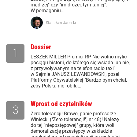
mądrzej" czy "im drożej, tym taniej".
W pomaganiu...
Stanisław Janecki
Dossier
1
LESZEK MILLER Premier RP Nie wolno mylić
pociągu historii, do którego się wsiada lub nie,
z przywoływanym na telefon radio taxi"
w Sejmie JANUSZ LEWANDOWSKI, poseł
Platformy Obywatelskiej "Bardzo bym chciał,
żeby Polska nie robiła...
Wprost od czytelników
3
Zero tolerancji! Brawo, panie profesorze
Winiecki ("Zero tolerancji!", nr 48)! Należę
do tej "niepostępowej" grupy, która woli
demoralizację przestępcy w zakładzie
zamkniętym od resocjalizacji na wolności