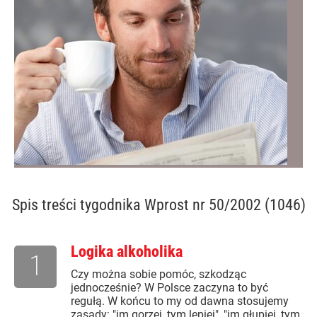
Spis treści
tygodnika Wprost nr 50/2002 (1046)
Logika alkoholika
1
Czy można sobie pomóc, szkodząc
jednocześnie? W Polsce zaczyna to być
regułą. W końcu to my od dawna stosujemy
zasady: "im gorzej, tym lepiej", "im głupiej, tym