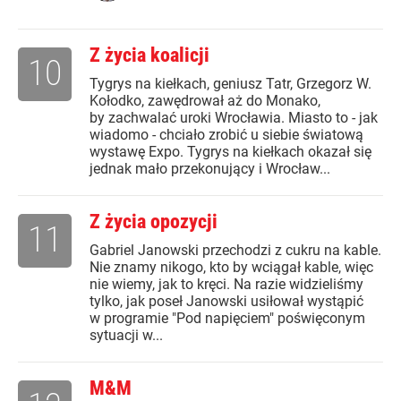
Z życia koalicji
10
Tygrys na kiełkach, geniusz Tatr, Grzegorz W.
Kołodko, zawędrował aż do Monako,
by zachwalać uroki Wrocławia. Miasto to - jak
wiadomo - chciało zrobić u siebie światową
wystawę Expo. Tygrys na kiełkach okazał się
jednak mało przekonujący i Wrocław...
Z życia opozycji
11
Gabriel Janowski przechodzi z cukru na kable.
Nie znamy nikogo, kto by wciągał kable, więc
nie wiemy, jak to kręci. Na razie widzieliśmy
tylko, jak poseł Janowski usiłował wystąpić
w programie "Pod napięciem" poświęconym
sytuacji w...
M&M