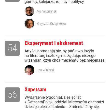
górnicy, kolejarze, rolnicy i politycy
Michał Zieliński
Krzysztof Grzegrzółka
Eksperyment i ekskrement
54
Artyści domagają się, by państwo łożyło
na literaturę i sztukę, nie żądając niczego
w zamian, czyli chcą mecenatu bez mecenasa
Jan Winiecki
Supersam
56
Wydarzenie tygodniaDziesięć lat
z GatesemPolski oddział Microsoftu obchodzi
dziesięciolecie istnienia. - Zmienialiśmy się