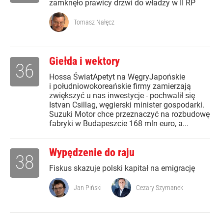
zamknęło prawicy drzwi do władzy w II RP
Tomasz Nałęcz
Giełda i wektory
36
Hossa ŚwiatApetyt na WęgryJapońskie
i południowokoreańskie firmy zamierzają
zwiększyć u nas inwestycje - pochwalił się
Istvan Csillag, węgierski minister gospodarki.
Suzuki Motor chce przeznaczyć na rozbudowę
fabryki w Budapeszcie 168 mln euro, a...
Wypędzenie do raju
38
Fiskus skazuje polski kapitał na emigrację
Jan Piński
Cezary Szymanek