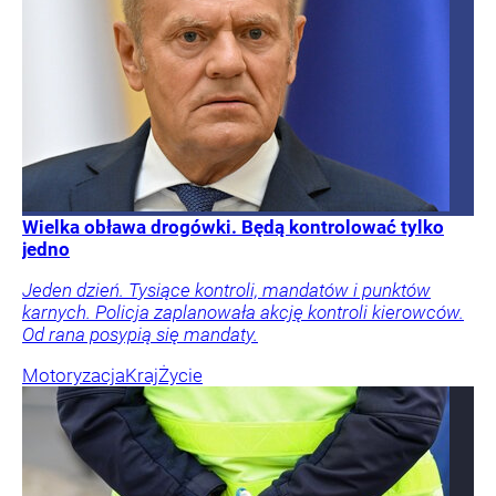
Wielka obława drogówki. Będą kontrolować tylko
jedno
Jeden dzień. Tysiące kontroli, mandatów i punktów
karnych. Policja zaplanowała akcję kontroli kierowców.
Od rana posypią się mandaty.
Motoryzacja
Kraj
Życie