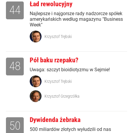
Ład rewolucyjny
44
Najlepsze i najgorsze rady nadzorcze spółek
amerykańskich według magazynu "Business
Week"
Krzysztof Trębski
Pół baku rzepaku?
48
Uwaga: szczyt bioidiotyzmu w Sejmie!
Krzysztof Trębski
Krzysztof Grzegrzółka
Dywidenda żebraka
50
500 miliardów złotych wyłudzili od nas