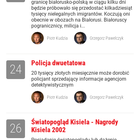
granicę białorusko-polską w ciągu kilku dni
będzie próbowało się przedostać kilkadziesiąt
tysięcy nielegalnych imigrantów. Koczują oni
obecnie w obozach na Białorusi. Białoruscy
pogranicznicy, milicja i...
Piotr Kudzia
Grzegorz Pawelczyk
Policja dwuetatowa
24
20 tysięcy złotych miesięcznie może dorobić
policjant sprzedający informacje agencjom
detektywistycznym
Piotr Kudzia
Grzegorz Pawelczyk
Światopogląd Kisiela - Nagrody
26
Kisiela 2002
Posiadanie światopoglądu lub dążenie