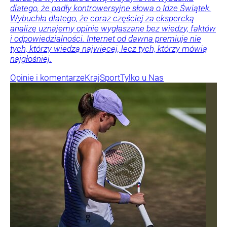
dlatego, że padły kontrowersyjne słowa o Idze Świątek.
Wybuchła dlatego, że coraz częściej za ekspercką
analizę uznajemy opinie wygłaszane bez wiedzy, faktów
i odpowiedzialności. Internet od dawna premiuje nie
tych, którzy wiedzą najwięcej, lecz tych, którzy mówią
najgłośniej.
Opinie i komentarze
Kraj
Sport
Tylko u Nas