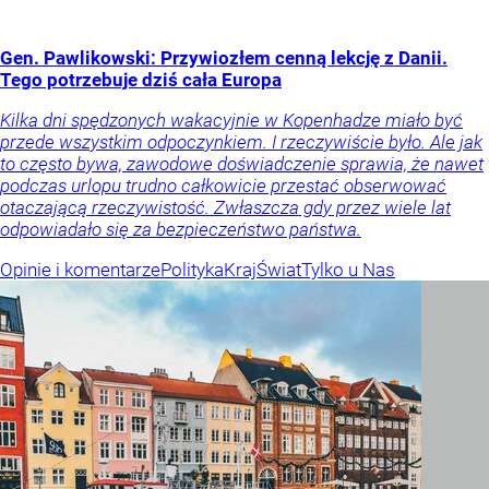
Gen. Pawlikowski: Przywiozłem cenną lekcję z Danii.
Tego potrzebuje dziś cała Europa
Kilka dni spędzonych wakacyjnie w Kopenhadze miało być
przede wszystkim odpoczynkiem. I rzeczywiście było. Ale jak
to często bywa, zawodowe doświadczenie sprawia, że nawet
podczas urlopu trudno całkowicie przestać obserwować
otaczającą rzeczywistość. Zwłaszcza gdy przez wiele lat
odpowiadało się za bezpieczeństwo państwa.
Opinie i komentarze
Polityka
Kraj
Świat
Tylko u Nas