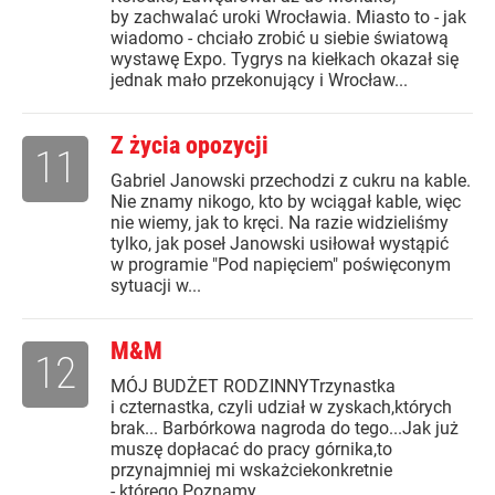
by zachwalać uroki Wrocławia. Miasto to - jak
wiadomo - chciało zrobić u siebie światową
wystawę Expo. Tygrys na kiełkach okazał się
jednak mało przekonujący i Wrocław...
Z życia opozycji
11
Gabriel Janowski przechodzi z cukru na kable.
Nie znamy nikogo, kto by wciągał kable, więc
nie wiemy, jak to kręci. Na razie widzieliśmy
tylko, jak poseł Janowski usiłował wystąpić
w programie "Pod napięciem" poświęconym
sytuacji w...
M&M
12
MÓJ BUDŻET RODZINNYTrzynastka
i czternastka, czyli udział w zyskach,których
brak... Barbórkowa nagroda do tego...Jak już
muszę dopłacać do pracy górnika,to
przynajmniej mi wskażciekonkretnie
- którego.Poznamy...