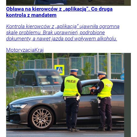
Obława na kierowców z „aplikacją”. Co druga
kontrola z mandatem
Kontrola kierowców z „aplikacją” ujawniła ogromną
skalę problemu. Brak uprawnień, podrobione
dokumenty, a nawet jazda pod wpływem alkoholu.
Motoryzacja
Kraj