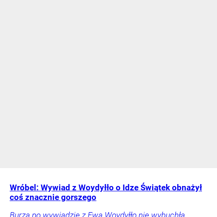
Wróbel: Wywiad z Woydyłło o Idze Świątek obnażył
coś znacznie gorszego
Burza po wywiadzie z Ewą Woydyłło nie wybuchła