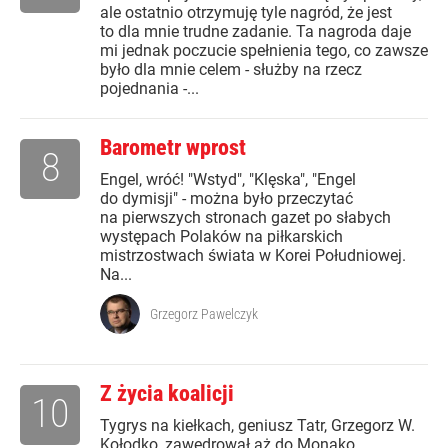
ale ostatnio otrzymuję tyle nagród, że jest
to dla mnie trudne zadanie. Ta nagroda daje
mi jednak poczucie spełnienia tego, co zawsze
było dla mnie celem - służby na rzecz
pojednania -...
Barometr wprost
8
Engel, wróć! "Wstyd", "Klęska", "Engel
do dymisji" - można było przeczytać
na pierwszych stronach gazet po słabych
występach Polaków na piłkarskich
mistrzostwach świata w Korei Południowej.
Na...
Grzegorz Pawelczyk
Z życia koalicji
10
Tygrys na kiełkach, geniusz Tatr, Grzegorz W.
Kołodko, zawędrował aż do Monako,