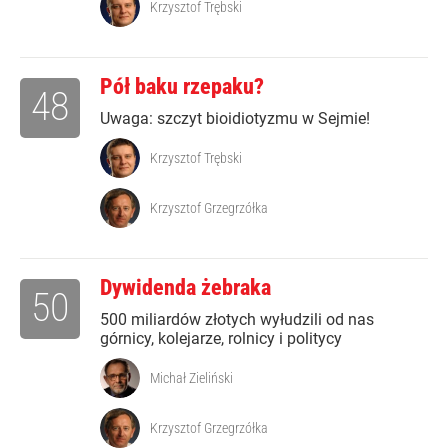
Krzysztof Trębski
Pół baku rzepaku?
48
Uwaga: szczyt bioidiotyzmu w Sejmie!
Krzysztof Trębski
Krzysztof Grzegrzółka
Dywidenda żebraka
50
500 miliardów złotych wyłudzili od nas
górnicy, kolejarze, rolnicy i politycy
Michał Zieliński
Krzysztof Grzegrzółka