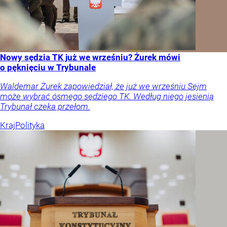
Nowy sędzia TK już we wrześniu? Żurek mówi
o pęknięciu w Trybunale
Waldemar Żurek zapowiedział, że już we wrześniu Sejm
może wybrać ósmego sędziego TK. Według niego jesienią
Trybunał czeka przełom.
Kraj
Polityka