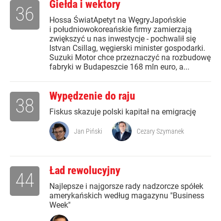
Giełda i wektory
36
Hossa ŚwiatApetyt na WęgryJapońskie
i południowokoreańskie firmy zamierzają
zwiększyć u nas inwestycje - pochwalił się
Istvan Csillag, węgierski minister gospodarki.
Suzuki Motor chce przeznaczyć na rozbudowę
fabryki w Budapeszcie 168 mln euro, a...
Wypędzenie do raju
38
Fiskus skazuje polski kapitał na emigrację
Jan Piński
Cezary Szymanek
Ład rewolucyjny
44
Najlepsze i najgorsze rady nadzorcze spółek
amerykańskich według magazynu "Business
Week"