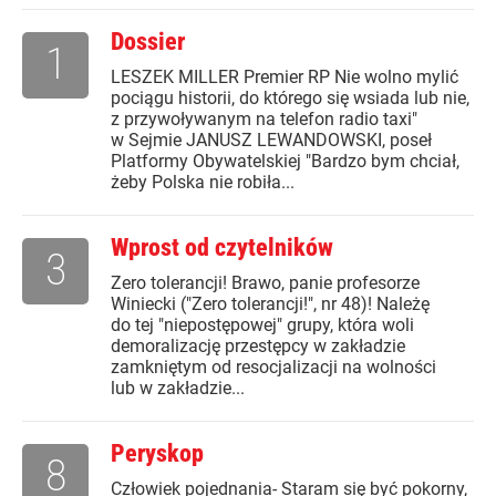
Dossier
1
LESZEK MILLER Premier RP Nie wolno mylić
pociągu historii, do którego się wsiada lub nie,
z przywoływanym na telefon radio taxi"
w Sejmie JANUSZ LEWANDOWSKI, poseł
Platformy Obywatelskiej "Bardzo bym chciał,
żeby Polska nie robiła...
Wprost od czytelników
3
Zero tolerancji! Brawo, panie profesorze
Winiecki ("Zero tolerancji!", nr 48)! Należę
do tej "niepostępowej" grupy, która woli
demoralizację przestępcy w zakładzie
zamkniętym od resocjalizacji na wolności
lub w zakładzie...
Peryskop
8
Człowiek pojednania- Staram się być pokorny,