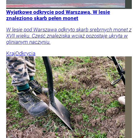
Wyjątkowe odkrycie pod Warszawą. W lesie
znaleziono skarb pełen monet
W lesie pod Warszawą odkryto skarb srebrnych monet z
XVII wieku. Część znaleziska wciąż pozostaje ukryta w
glinianym naczyniu.
Kraj
Odkrycia