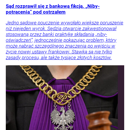
Sąd rozprawił się z bankową fikcją. „Niby-
potrącenia” pod ostrzałem
Jedno sądowe pouczenie wywołało większe poruszenie
niż niejeden wyrok. Sędzia otwarcie zakwestionował
stosowaną przez banki praktykę składania „niby-
oświadczeń”, jednocześnie pokazując problem, który
może nabrać szczególnego znaczenia po wejściu w
życie nowej ustawy frankowej. Stawką są nie tylko
zasady procesu, ale także tysiące złotych kosztów.