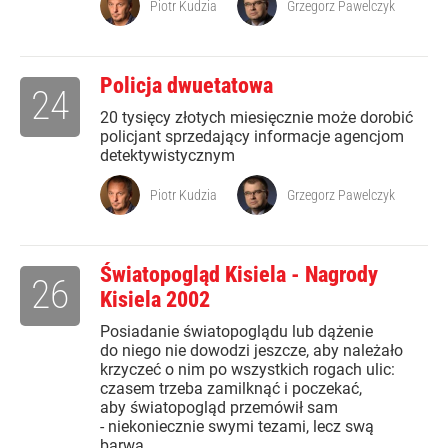
Piotr Kudzia
Grzegorz Pawelczyk
Policja dwuetatowa
24
20 tysięcy złotych miesięcznie może dorobić
policjant sprzedający informacje agencjom
detektywistycznym
Piotr Kudzia
Grzegorz Pawelczyk
Światopogląd Kisiela - Nagrody
26
Kisiela 2002
Posiadanie światopoglądu lub dążenie
do niego nie dowodzi jeszcze, aby należało
krzyczeć o nim po wszystkich rogach ulic:
czasem trzeba zamilknąć i poczekać,
aby światopogląd przemówił sam
- niekoniecznie swymi tezami, lecz swą
barwą,...