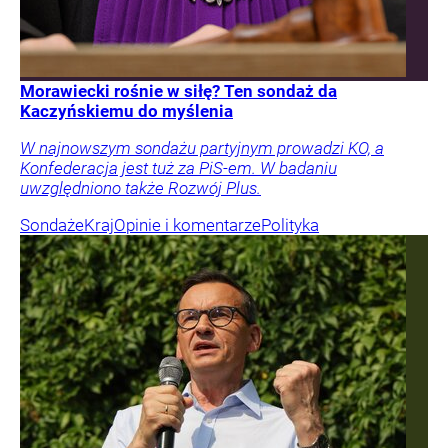
Morawiecki rośnie w siłę? Ten sondaż da
Kaczyńskiemu do myślenia
W najnowszym sondażu partyjnym prowadzi KO, a
Konfederacja jest tuż za PiS-em. W badaniu
uwzględniono także Rozwój Plus.
Sondaże
Kraj
Opinie i komentarze
Polityka