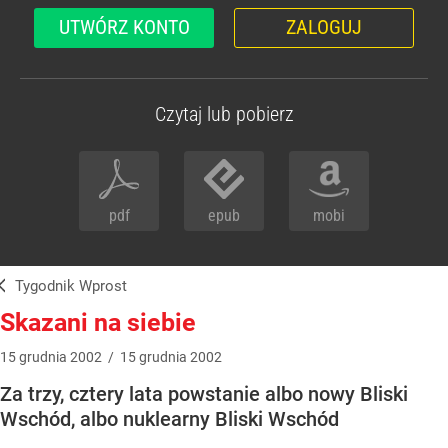
UTWÓRZ KONTO
ZALOGUJ
Czytaj lub pobierz
pdf
epub
mobi
Tygodnik Wprost
Skazani na siebie
15
grudnia
2002
/
15
grudnia
2002
Za trzy, cztery lata powstanie albo nowy Bliski
Wschód, albo nuklearny Bliski Wschód