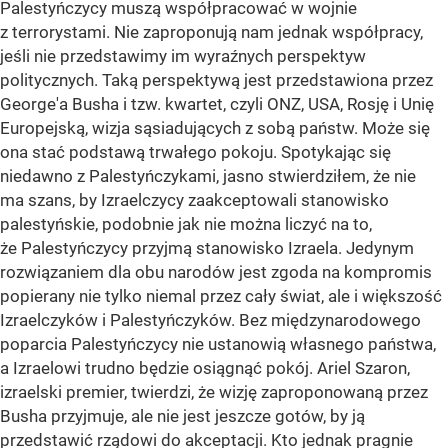
Palestyńczycy muszą współpracować w wojnie
z terrorystami. Nie zaproponują nam jednak współpracy,
jeśli nie przedstawimy im wyraźnych perspektyw
politycznych. Taką perspektywą jest przedstawiona przez
George'a Busha i tzw. kwartet, czyli ONZ, USA, Rosję i Unię
Europejską, wizja sąsiadujących z sobą państw. Może się
ona stać podstawą trwałego pokoju. Spotykając się
niedawno z Palestyńczykami, jasno stwierdziłem, że nie
ma szans, by Izraelczycy zaakceptowali stanowisko
palestyńskie, podobnie jak nie można liczyć na to,
że Palestyńczycy przyjmą stanowisko Izraela. Jedynym
rozwiązaniem dla obu narodów jest zgoda na kompromis
popierany nie tylko niemal przez cały świat, ale i większość
Izraelczyków i Palestyńczyków. Bez międzynarodowego
poparcia Palestyńczycy nie ustanowią własnego państwa,
a Izraelowi trudno będzie osiągnąć pokój. Ariel Szaron,
izraelski premier, twierdzi, że wizję zaproponowaną przez
Busha przyjmuje, ale nie jest jeszcze gotów, by ją
przedstawić rządowi do akceptacji. Kto jednak pragnie