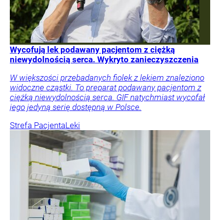
Wycofują lek podawany pacjentom z ciężką
niewydolnością serca. Wykryto zanieczyszczenia
W większości przebadanych fiolek z lekiem znaleziono
widoczne cząstki. To preparat podawany pacjentom z
ciężką niewydolnością serca. GIF natychmiast wycofał
jego jedyną serię dostępną w Polsce.
Strefa Pacjenta
Leki