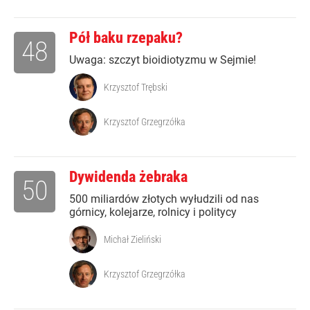
Pół baku rzepaku?
48
Uwaga: szczyt bioidiotyzmu w Sejmie!
Krzysztof Trębski
Krzysztof Grzegrzółka
Dywidenda żebraka
50
500 miliardów złotych wyłudzili od nas
górnicy, kolejarze, rolnicy i politycy
Michał Zieliński
Krzysztof Grzegrzółka