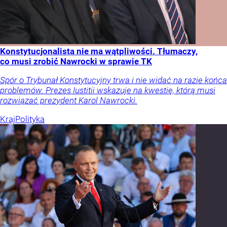
Konstytucjonalista nie ma wątpliwości. Tłumaczy,
co musi zrobić Nawrocki w sprawie TK
Spór o Trybunał Konstytucyjny trwa i nie widać na razie końca
problemów. Prezes Iustitii wskazuje na kwestię, którą musi
rozwiązać prezydent Karol Nawrocki.
Kraj
Polityka