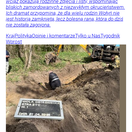
wciąż pokazują rodzinne zdjęcia i listy, wspominając
bliskich zamordowanych z niezwykłym okrucieństwem.
Ich dramat przypomina, że dla wielu rodzin Wołyń nie
jest historią zamkniętą, lecz bolesną raną, która do dziś
nie została zagojona.
Kraj
Polityka
Opinie i komentarze
Tylko u Nas
Tygodnik
Wprost