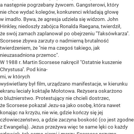
a następnie pogrzebany żywcem. Gangsterowi, który
nie chce wydać kolegów, konkurenci wkładają głowę
w imadło. Bywa, że agresja udziela się widzom. John
Hinkley, niedoszły zabójca Ronalda Raegana, twierdził,
że swój zamach zaplanował po obejrzeniu "Taksówkarza".
Scorsese zbywa zarzuty o nadmierną brutalność
twierdzeniem, że "nie ma czegoś takiego, jak
nieuzasadniona przemoc".
W 1988 r. Martin Scorsese nakręcił "Ostatnie kuszenie
Chrystusa". Pod kina-
mi, w których
wyświetlany był film, urządzano manifestacje, w kierunku
ekranu leciały koktajle Mołotowa. Reżysera oskarżono
o bluźnierstwo. Protestujący nie chcieli dostrzec,
że Scorsese pokazał Jezu-sa jako osobę, która nawet
konając na krzyżu, nie wie, gdzie kończy się jej
człowieczeństwo, a gdzie zaczyna boskość (co jest zgodne
z Ewangelią). Jezus przeżywa więc te same lęki co każdy