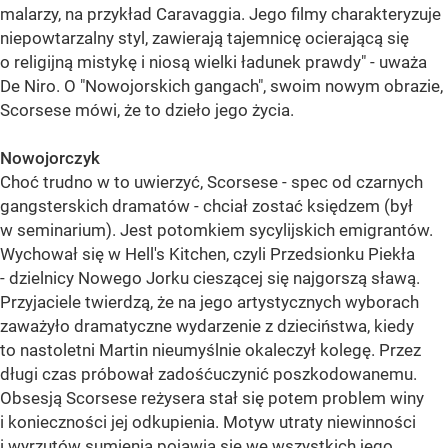
malarzy, na przykład Caravaggia. Jego filmy charakteryzuje
niepowtarzalny styl, zawierają tajemnicę ocierającą się
o religijną mistykę i niosą wielki ładunek prawdy" - uważa
De Niro. O "Nowojorskich gangach", swoim nowym obrazie,
Scorsese mówi, że to dzieło jego życia.
Nowojorczyk
Choć trudno w to uwierzyć, Scorsese - spec od czarnych
gangsterskich dramatów - chciał zostać księdzem (był
w seminarium). Jest potomkiem sycylijskich emigrantów.
Wychował się w Hell's Kitchen, czyli Przedsionku Piekła
- dzielnicy Nowego Jorku cieszącej się najgorszą sławą.
Przyjaciele twierdzą, że na jego artystycznych wyborach
zaważyło dramatyczne wydarzenie z dzieciństwa, kiedy
to nastoletni Martin nieumyślnie okaleczył kolegę. Przez
długi czas próbował zadośćuczynić poszkodowanemu.
Obsesją Scorsese reżysera stał się potem problem winy
i konieczności jej odkupienia. Motyw utraty niewinności
i wyrzutów sumienia pojawia się we wszystkich jego