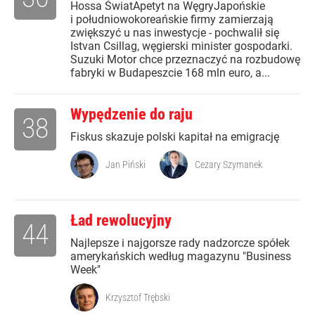
Hossa ŚwiatApetyt na WęgryJapońskie
i południowokoreańskie firmy zamierzają
zwiększyć u nas inwestycje - pochwalił się
Istvan Csillag, węgierski minister gospodarki.
Suzuki Motor chce przeznaczyć na rozbudowę
fabryki w Budapeszcie 168 mln euro, a...
Wypędzenie do raju
38
Fiskus skazuje polski kapitał na emigrację
Jan Piński
Cezary Szymanek
Ład rewolucyjny
44
Najlepsze i najgorsze rady nadzorcze spółek
amerykańskich według magazynu "Business
Week"
Krzysztof Trębski