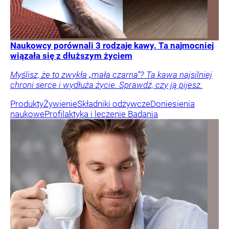
Naukowcy porównali 3 rodzaje kawy. Ta najmocniej
wiązała się z dłuższym życiem
Myślisz, że to zwykła „mała czarna”? Ta kawa najsilniej
chroni serce i wydłuża życie. Sprawdź, czy ją pijesz.
Produkty
Żywienie
Składniki odżywcze
Doniesienia
naukowe
Profilaktyka i leczenie
Badania