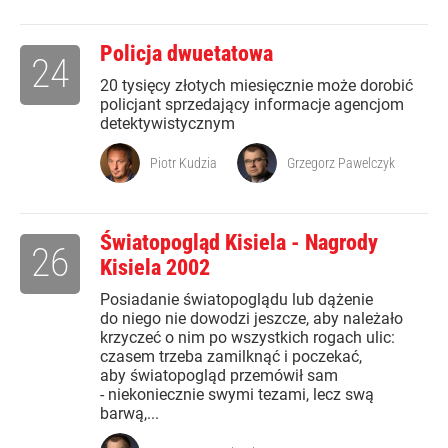
Policja dwuetatowa
24
20 tysięcy złotych miesięcznie może dorobić
policjant sprzedający informacje agencjom
detektywistycznym
Piotr Kudzia
Grzegorz Pawelczyk
Światopogląd Kisiela - Nagrody
26
Kisiela 2002
Posiadanie światopoglądu lub dążenie
do niego nie dowodzi jeszcze, aby należało
krzyczeć o nim po wszystkich rogach ulic:
czasem trzeba zamilknąć i poczekać,
aby światopogląd przemówił sam
- niekoniecznie swymi tezami, lecz swą
barwą,...