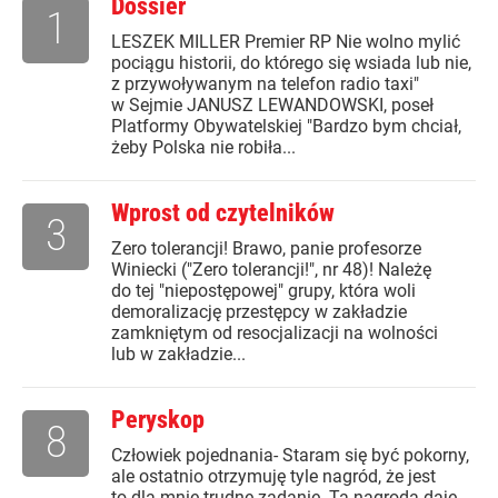
Dossier
1
LESZEK MILLER Premier RP Nie wolno mylić
pociągu historii, do którego się wsiada lub nie,
z przywoływanym na telefon radio taxi"
w Sejmie JANUSZ LEWANDOWSKI, poseł
Platformy Obywatelskiej "Bardzo bym chciał,
żeby Polska nie robiła...
Wprost od czytelników
3
Zero tolerancji! Brawo, panie profesorze
Winiecki ("Zero tolerancji!", nr 48)! Należę
do tej "niepostępowej" grupy, która woli
demoralizację przestępcy w zakładzie
zamkniętym od resocjalizacji na wolności
lub w zakładzie...
Peryskop
8
Człowiek pojednania- Staram się być pokorny,
ale ostatnio otrzymuję tyle nagród, że jest
to dla mnie trudne zadanie. Ta nagroda daje