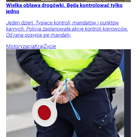
Wielka obława drogówki. Będą kontrolować tylko
jedno
Jeden dzień. Tysiące kontroli, mandatów i punktów
karnych. Policja zaplanowała akcję kontroli kierowców.
Od rana posypią się mandaty.
Motoryzacja
Kraj
Życie