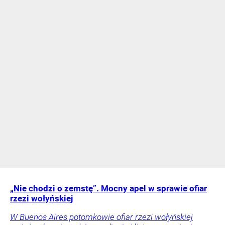
„Nie chodzi o zemstę”. Mocny apel w sprawie ofiar
rzezi wołyńskiej
W Buenos Aires potomkowie ofiar rzezi wołyńskiej