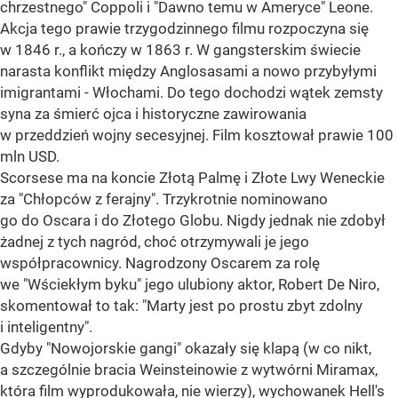
chrzestnego" Coppoli i "Dawno temu w Ameryce" Leone.
Akcja tego prawie trzygodzinnego filmu rozpoczyna się
w 1846 r., a kończy w 1863 r. W gangsterskim świecie
narasta konflikt między Anglosasami a nowo przybyłymi
imigrantami - Włochami. Do tego dochodzi wątek zemsty
syna za śmierć ojca i historyczne zawirowania
w przeddzień wojny secesyjnej. Film kosztował prawie 100
mln USD.
Scorsese ma na koncie Złotą Palmę i Złote Lwy Weneckie
za "Chłopców z ferajny". Trzykrotnie nominowano
go do Oscara i do Złotego Globu. Nigdy jednak nie zdobył
żadnej z tych nagród, choć otrzymywali je jego
współpracownicy. Nagrodzony Oscarem za rolę
we "Wściekłym byku" jego ulubiony aktor, Robert De Niro,
skomentował to tak: "Marty jest po prostu zbyt zdolny
i inteligentny".
Gdyby "Nowojorskie gangi" okazały się klapą (w co nikt,
a szczególnie bracia Weinsteinowie z wytwórni Miramax,
która film wyprodukowała, nie wierzy), wychowanek Hell's