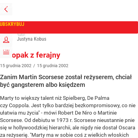
PRZEJDŹ
NA
WPROST
STRONĘ
GŁÓWNĄ
UBSKRYBUJ
Tygodnik Wprost
Autor:
ZALOGUJ
Justyna Kobus
MENU
Chłopak z ferajny
15
grudnia
2002
/
15
grudnia
2002
Zanim Martin Scorsese został reżyserem, chciał
być gangsterem albo księdzem
Marty to większy talent niż Spielberg, De Palma
czy Coppola. Jest tylko bardziej bezkompromisowy, co nie
ułatwia mu życia" - mówi Robert De Niro o Martinie
Scorsese. Od debiutu w 1973 r. Scorsese nieustannie pnie
się w hollywoodzkiej hierarchii, ale nigdy nie dostał Oscara
za reżyserię. "Marty ma w sobie coś z wielkich włoskich