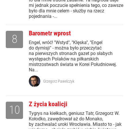
mi jednak poczucie spełnienia tego, co zawsze
było dla mnie celem - służby na rzecz
pojednania -...
Barometr wprost
8
Engel, wróć! "Wstyd", "Klęska", "Engel
do dymisji" - można było przeczytać
na pierwszych stronach gazet po słabych
występach Polaków na piłkarskich
mistrzostwach świata w Korei Południowej.
Na...
Grzegorz Pawelczyk
Z życia koalicji
10
Tygrys na kiełkach, geniusz Tatr, Grzegorz W.
Kołodko, zawędrował aż do Monako,
by zachwalać uroki Wrocławia. Miasto to - jak