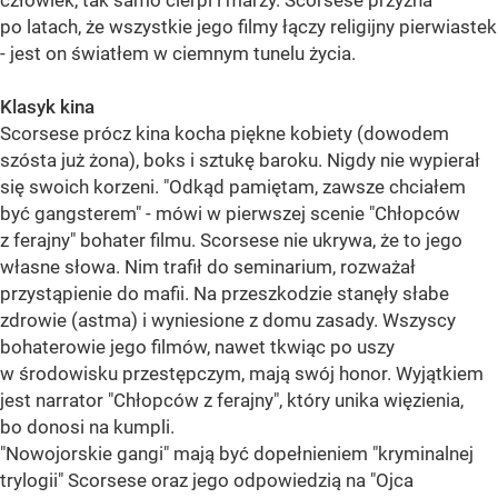
człowiek, tak samo cierpi i marzy. Scorsese przyzna
po latach, że wszystkie jego filmy łączy religijny pierwiastek
- jest on światłem w ciemnym tunelu życia.
Klasyk kina
Scorsese prócz kina kocha piękne kobiety (dowodem
szósta już żona), boks i sztukę baroku. Nigdy nie wypierał
się swoich korzeni. "Odkąd pamiętam, zawsze chciałem
być gangsterem" - mówi w pierwszej scenie "Chłopców
z ferajny" bohater filmu. Scorsese nie ukrywa, że to jego
własne słowa. Nim trafił do seminarium, rozważał
przystąpienie do mafii. Na przeszkodzie stanęły słabe
zdrowie (astma) i wyniesione z domu zasady. Wszyscy
bohaterowie jego filmów, nawet tkwiąc po uszy
w środowisku przestępczym, mają swój honor. Wyjątkiem
jest narrator "Chłopców z ferajny", który unika więzienia,
bo donosi na kumpli.
"Nowojorskie gangi" mają być dopełnieniem "kryminalnej
trylogii" Scorsese oraz jego odpowiedzią na "Ojca