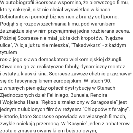
W autobiografii Scorsese wspomina, że pierwszego filmu,
który nakręcił, nikt nie chciał wyświetlać w kinach.
Debiutantowi pomógł biznesmen z branży softporno.
Podjął się rozpowszechniania filmu, pod warunkiem
że znajdzie się w nim przynajmniej jedna rozbierana scena.
Później Scorsese nie miał już takich kłopotów. "Nędzne
ulice", "Alicja już tu nie mieszka", "Taksówkarz" - z każdym
tytułem
rosła jego sława demaskatora wielkomiejskiej dżungli.
Chwalono go za realistyczne fabuły, dynamiczny montaż
i cytaty z klasyki kina. Scorsese zawsze chętnie przyznawał
się do fascynacji kinem europejskim. W latach 90.
z własnych pieniędzy opłacił dystrybucję w Stanach
Zjednoczonych dzieł Felliniego, Bunuela, Renoira
i Wojciecha Hasa. "Rękopis znaleziony w Saragossie" jest
jednym z ulubionych filmów reżysera "Chłopców z ferajny".
Historie, które Scorsese opowiada we własnych filmach,
zwykle ociekają przemocą. W "Kasynie" jeden z bohaterów
zostaje zmasakrowany kijem bejsbolowym,