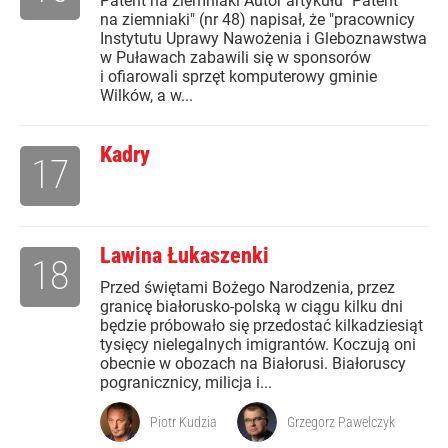
Patent na ziemniaki Autor artykułu "Patent
na ziemniaki" (nr 48) napisał, że "pracownicy
Instytutu Uprawy Nawożenia i Gleboznawstwa
w Puławach zabawili się w sponsorów
i ofiarowali sprzęt komputerowy gminie
Wilków, a w...
Kadry
17
Lawina Łukaszenki
18
Przed świętami Bożego Narodzenia, przez
granicę białorusko-polską w ciągu kilku dni
będzie próbowało się przedostać kilkadziesiąt
tysięcy nielegalnych imigrantów. Koczują oni
obecnie w obozach na Białorusi. Białoruscy
pogranicznicy, milicja i...
Piotr Kudzia
Grzegorz Pawelczyk