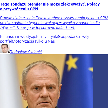
Tego sondażu premier nie może zlekceważyć. Polacy
o przywróceniu CPN
Prawie dwie trzecie Polaków chce przywrócenia pakietu CPN
na dwa ostatnie tygodnie wakacji – wynika z sondażu dla
„Wprost”. Decyzja w tej sprawie lada dzień.
Finanse i inwestycje
Firmy i rynki
Gospodarka
Twój
portfel
Motoryzacja
Tylko u Nas
Radosław
Święcki