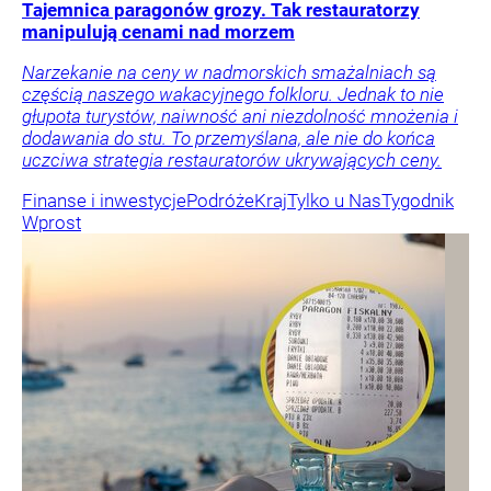
Tajemnica paragonów grozy. Tak restauratorzy
manipulują cenami nad morzem
Narzekanie na ceny w nadmorskich smażalniach są
częścią naszego wakacyjnego folkloru. Jednak to nie
głupota turystów, naiwność ani niezdolność mnożenia i
dodawania do stu. To przemyślana, ale nie do końca
uczciwa strategia restauratorów ukrywających ceny.
Finanse i inwestycje
Podróże
Kraj
Tylko u Nas
Tygodnik
Wprost