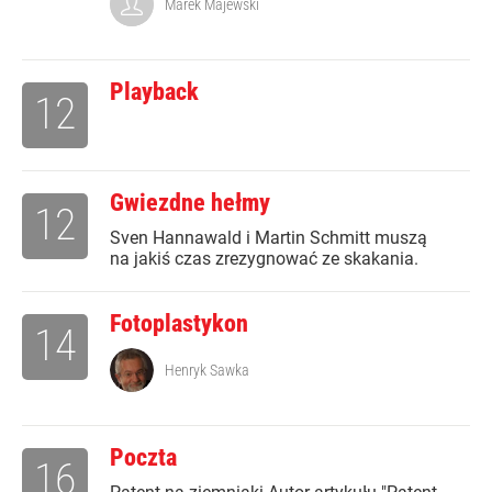
Marek Majewski
Playback
12
Gwiezdne hełmy
12
Sven Hannawald i Martin Schmitt muszą
na jakiś czas zrezygnować ze skakania.
Fotoplastykon
14
Henryk Sawka
Poczta
16