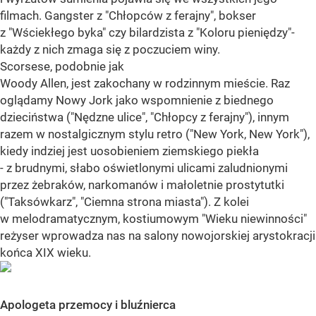
filmach. Gangster z "Chłopców z ferajny", bokser
z "Wściekłego byka" czy bilardzista z "Koloru pieniędzy"-
każdy z nich zmaga się z poczuciem winy.
Scorsese, podobnie jak
Woody Allen, jest zakochany w rodzinnym mieście. Raz
oglądamy Nowy Jork jako wspomnienie z biednego
dzieciństwa ("Nędzne ulice", "Chłopcy z ferajny"), innym
razem w nostalgicznym stylu retro ("New York, New York"),
kiedy indziej jest uosobieniem ziemskiego piekła
- z brudnymi, słabo oświetlonymi ulicami zaludnionymi
przez żebraków, narkomanów i małoletnie prostytutki
("Taksówkarz", "Ciemna strona miasta"). Z kolei
w melodramatycznym, kostiumowym "Wieku niewinności"
reżyser wprowadza nas na salony nowojorskiej arystokracji
końca XIX wieku.
Apologeta przemocy i bluźnierca