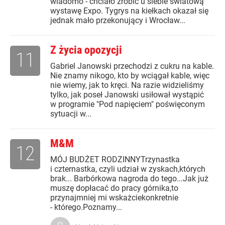
wiadomo - chciało zrobić u siebie światową
wystawę Expo. Tygrys na kiełkach okazał się
jednak mało przekonujący i Wrocław...
Z życia opozycji
11
Gabriel Janowski przechodzi z cukru na kable.
Nie znamy nikogo, kto by wciągał kable, więc
nie wiemy, jak to kręci. Na razie widzieliśmy
tylko, jak poseł Janowski usiłował wystąpić
w programie "Pod napięciem" poświęconym
sytuacji w...
M&M
12
MÓJ BUDŻET RODZINNYTrzynastka
i czternastka, czyli udział w zyskach,których
brak... Barbórkowa nagroda do tego...Jak już
muszę dopłacać do pracy górnika,to
przynajmniej mi wskażciekonkretnie
- którego.Poznamy...