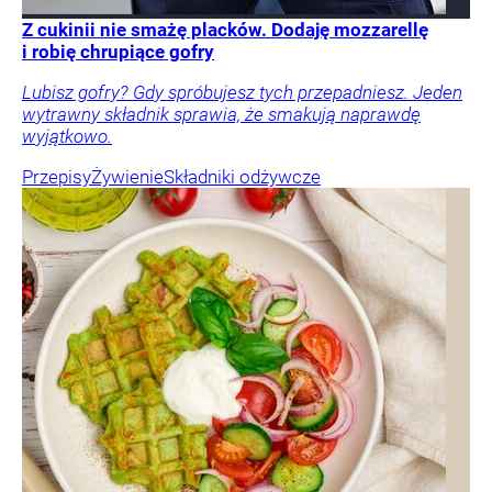
Z cukinii nie smażę placków. Dodaję mozzarellę
i robię chrupiące gofry
Lubisz gofry? Gdy spróbujesz tych przepadniesz. Jeden
wytrawny składnik sprawia, że smakują naprawdę
wyjątkowo.
Przepisy
Żywienie
Składniki odżywcze