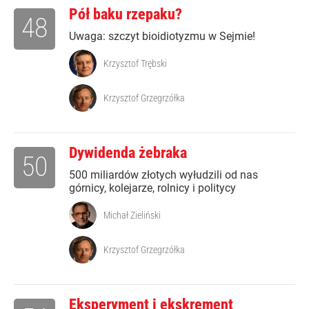
Pół baku rzepaku?
48
Uwaga: szczyt bioidiotyzmu w Sejmie!
Krzysztof Trębski
Krzysztof Grzegrzółka
Dywidenda żebraka
50
500 miliardów złotych wyłudzili od nas
górnicy, kolejarze, rolnicy i politycy
Michał Zieliński
Krzysztof Grzegrzółka
Eksperyment i ekskrement