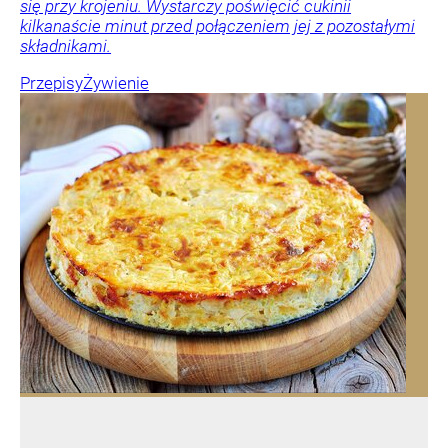
się przy krojeniu. Wystarczy poświęcić cukinii
kilkanaście minut przed połączeniem jej z pozostałymi
składnikami.
Przepisy
Żywienie