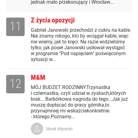
jednak mało przekonujący i Wrocław...
Z życia opozycji
11
Gabriel Janowski przechodzi z cukru na kable.
Nie znamy nikogo, kto by wciągał kable, więc
nie wiemy, jak to kręci. Na razie widzieliśmy
tylko, jak poseł Janowski usiłował wystąpić
w programie "Pod napięciem" poświęconym
sytuacji w...
M&M
12
MÓJ BUDŻET RODZINNYTrzynastka
i czternastka, czyli udział w zyskach,których
brak... Barbórkowa nagroda do tego...Jak już
muszę dopłacać do pracy górnika,to
przynajmniej mi wskażciekonkretnie
- którego.Poznamy...
Marek Majewski