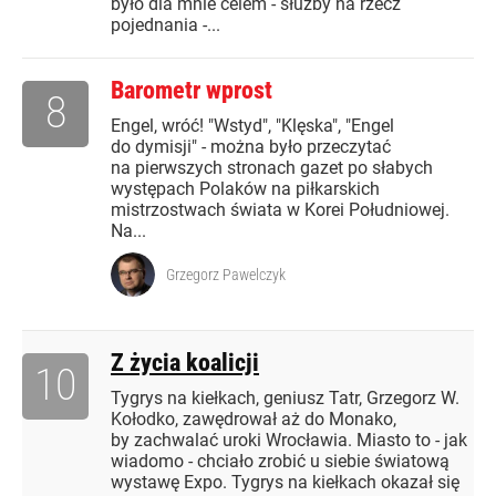
było dla mnie celem - służby na rzecz
pojednania -...
Barometr wprost
8
Engel, wróć! "Wstyd", "Klęska", "Engel
do dymisji" - można było przeczytać
na pierwszych stronach gazet po słabych
występach Polaków na piłkarskich
mistrzostwach świata w Korei Południowej.
Na...
Grzegorz Pawelczyk
Z życia koalicji
10
Tygrys na kiełkach, geniusz Tatr, Grzegorz W.
Kołodko, zawędrował aż do Monako,
by zachwalać uroki Wrocławia. Miasto to - jak
wiadomo - chciało zrobić u siebie światową
wystawę Expo. Tygrys na kiełkach okazał się