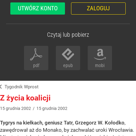
UTWÓRZ KONTO
ZALOGUJ
Czytaj lub pobierz
pdf
epub
mobi
Tygodnik Wprost
Z życia koalicji
15
grudnia
2002
/
15
grudnia
2002
Tygrys na kiełkach, geniusz Tatr, Grzegorz W. Kołodko
,
zawędrował aż do Monako, by zachwalać uroki Wrocławia.