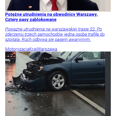
Potężne utrudnienia na obwodnicy Warszawy.
Cztery pasy zablokowane
Poważne utrudnienia na warszawskiej trasie S2. Po
zderzeniu trzech samochodów jedna osoba trafiła do
szpitala. Ruch odbywa się pasem awaryjnym.
Motoryzacja
Kraj
Warszawa