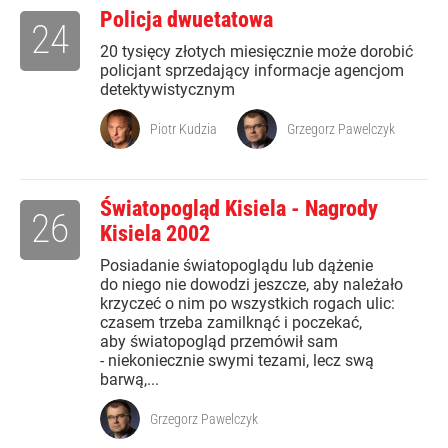
Policja dwuetatowa
24
20 tysięcy złotych miesięcznie może dorobić
policjant sprzedający informacje agencjom
detektywistycznym
Piotr Kudzia
Grzegorz Pawelczyk
Światopogląd Kisiela - Nagrody
26
Kisiela 2002
Posiadanie światopoglądu lub dążenie
do niego nie dowodzi jeszcze, aby należało
krzyczeć o nim po wszystkich rogach ulic:
czasem trzeba zamilknąć i poczekać,
aby światopogląd przemówił sam
- niekoniecznie swymi tezami, lecz swą
barwą,...
Grzegorz Pawelczyk