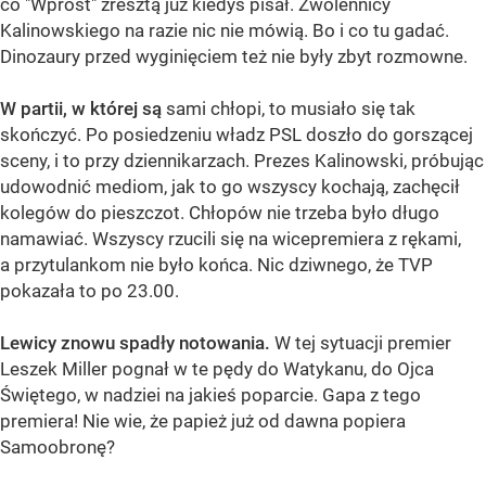
co "Wprost" zresztą już kiedyś pisał. Zwolennicy
Kalinowskiego na razie nic nie mówią. Bo i co tu gadać.
Dinozaury przed wyginięciem też nie były zbyt rozmowne.
W partii, w której są
sami chłopi, to musiało się tak
skończyć. Po posiedzeniu władz PSL doszło do gorszącej
sceny, i to przy dziennikarzach. Prezes Kalinowski, próbując
udowodnić mediom, jak to go wszyscy kochają, zachęcił
kolegów do pieszczot. Chłopów nie trzeba było długo
namawiać. Wszyscy rzucili się na wicepremiera z rękami,
a przytulankom nie było końca. Nic dziwnego, że TVP
pokazała to po 23.00.
Lewicy znowu spadły notowania.
W tej sytuacji premier
Leszek Miller pognał w te pędy do Watykanu, do Ojca
Świętego, w nadziei na jakieś poparcie. Gapa z tego
premiera! Nie wie, że papież już od dawna popiera
Samoobronę?