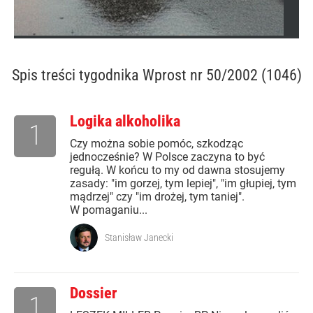
Spis treści
tygodnika Wprost nr 50/2002 (1046)
Logika alkoholika
1
Czy można sobie pomóc, szkodząc
jednocześnie? W Polsce zaczyna to być
regułą. W końcu to my od dawna stosujemy
zasady: "im gorzej, tym lepiej", "im głupiej, tym
mądrzej" czy "im drożej, tym taniej".
W pomaganiu...
Stanisław Janecki
Dossier
1