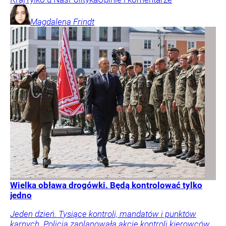
Magdalena
Frindt
Wielka obława drogówki. Będą kontrolować tylko
jedno
Jeden dzień. Tysiące kontroli, mandatów i punktów
karnych. Policja zaplanowała akcję kontroli kierowców.