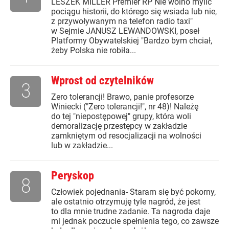
LESZEK MILLER Premier RP Nie wolno mylić
pociągu historii, do którego się wsiada lub nie,
z przywoływanym na telefon radio taxi"
w Sejmie JANUSZ LEWANDOWSKI, poseł
Platformy Obywatelskiej "Bardzo bym chciał,
żeby Polska nie robiła...
Wprost od czytelników
3
Zero tolerancji! Brawo, panie profesorze
Winiecki ("Zero tolerancji!", nr 48)! Należę
do tej "niepostępowej" grupy, która woli
demoralizację przestępcy w zakładzie
zamkniętym od resocjalizacji na wolności
lub w zakładzie...
Peryskop
8
Człowiek pojednania- Staram się być pokorny,
ale ostatnio otrzymuję tyle nagród, że jest
to dla mnie trudne zadanie. Ta nagroda daje
mi jednak poczucie spełnienia tego, co zawsze