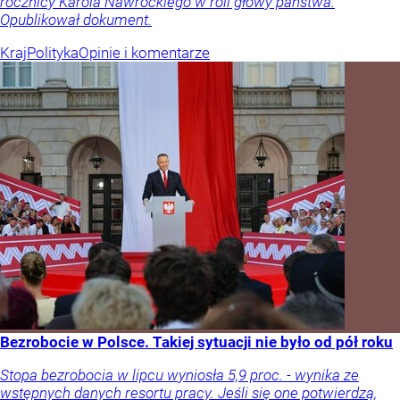
rocznicy Karola Nawrockiego w roli głowy państwa.
Opublikował dokument.
Kraj
Polityka
Opinie i komentarze
Bezrobocie w Polsce. Takiej sytuacji nie było od pół roku
Stopa bezrobocia w lipcu wyniosła 5,9 proc. - wynika ze
wstępnych danych resortu pracy. Jeśli się one potwierdzą,