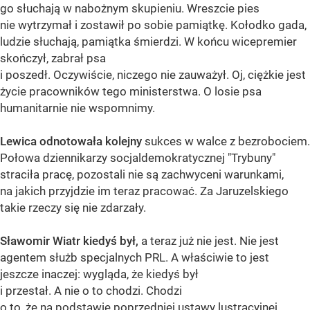
go słuchają w nabożnym skupieniu. Wreszcie pies
nie wytrzymał i zostawił po sobie pamiątkę. Kołodko gada,
ludzie słuchają, pamiątka śmierdzi. W końcu wicepremier
skończył, zabrał psa
i poszedł. Oczywiście, niczego nie zauważył. Oj, ciężkie jest
życie pracowników tego ministerstwa. O losie psa
humanitarnie nie wspomnimy.
Lewica odnotowała kolejny
sukces w walce z bezrobociem.
Połowa dziennikarzy socjaldemokratycznej "Trybuny"
straciła pracę, pozostali nie są zachwyceni warunkami,
na jakich przyjdzie im teraz pracować. Za Jaruzelskiego
takie rzeczy się nie zdarzały.
Sławomir Wiatr kiedyś był,
a teraz już nie jest. Nie jest
agentem służb specjalnych PRL. A właściwie to jest
jeszcze inaczej: wygląda, że kiedyś był
i przestał. A nie o to chodzi. Chodzi
o to, że na podstawie poprzedniej ustawy lustracyjnej