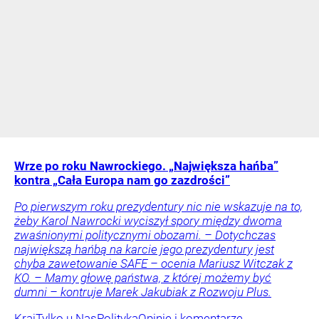
Wrze po roku Nawrockiego. „Największa hańba”
kontra „Cała Europa nam go zazdrości”
Po pierwszym roku prezydentury nic nie wskazuje na to,
żeby Karol Nawrocki wyciszył spory między dwoma
zwaśnionymi politycznymi obozami. – Dotychczas
największą hańbą na karcie jego prezydentury jest
chyba zawetowanie SAFE – ocenia Mariusz Witczak z
KO. – Mamy głowę państwa, z której możemy być
dumni – kontruje Marek Jakubiak z Rozwoju Plus.
Kraj
Tylko u Nas
Polityka
Opinie i komentarze