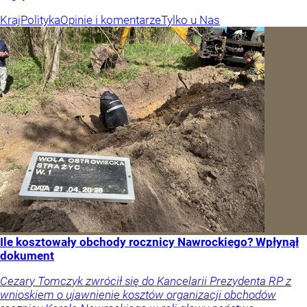
Kraj
Polityka
Opinie i komentarze
Tylko u Nas
Ile kosztowały obchody rocznicy Nawrockiego? Wpłynął
dokument
Cezary Tomczyk zwrócił się do Kancelarii Prezydenta RP z
wnioskiem o ujawnienie kosztów organizacji obchodów