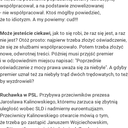
współpracował, a na podstawie znowelizowanej
- nie współpracował. Ktoś mógłby powiedzieć,
że to idiotyzm. A my powiemy: cud!!!
Może jesteście ciekawi,
jak to się robi, że raz się jest, a raz
nie jest? Otóż prosto: najpierw trzeba złożyć oświadczenie,
że się ze służbami współpracowało. Potem trzeba złożyć
nowe, odwrotnej treści. Później musi przyjść premier
i w odpowiednim miejscu napisać: "Poprzednie
oświadczenie z mocy prawa uważa się za niebyłe". A gdyby
premier uznał też za niebyły trąd dwóch trędowatych, to też
by wyzdrowieli?
Ruchawka w PSL.
Przybywa przeciwników prezesa
Jarosława Kalinowskiego, któremu zarzuca się zbytnią
uległość wobec SLD i nadmierny euroentuzjazm.
Przeciwnicy Kalinowskiego otwarcie mówią o tym,
że trzeba go zastąpić Januszem Wojciechowskim,