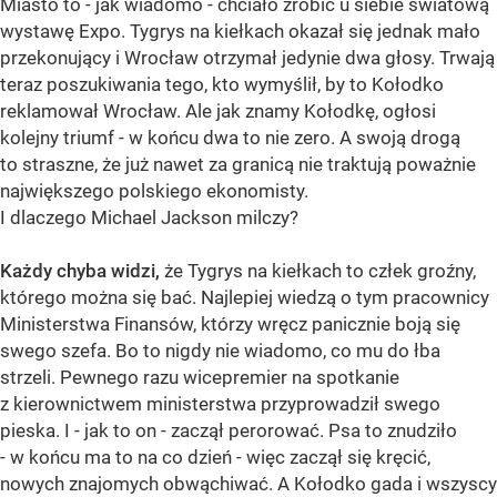
Miasto to - jak wiadomo - chciało zrobić u siebie światową
wystawę Expo. Tygrys na kiełkach okazał się jednak mało
przekonujący i Wrocław otrzymał jedynie dwa głosy. Trwają
teraz poszukiwania tego, kto wymyślił, by to Kołodko
reklamował Wrocław. Ale jak znamy Kołodkę, ogłosi
kolejny triumf - w końcu dwa to nie zero. A swoją drogą
to straszne, że już nawet za granicą nie traktują poważnie
największego polskiego ekonomisty.
I dlaczego Michael Jackson milczy?
Każdy chyba widzi,
że Tygrys na kiełkach to człek groźny,
którego można się bać. Najlepiej wiedzą o tym pracownicy
Ministerstwa Finansów, którzy wręcz panicznie boją się
swego szefa. Bo to nigdy nie wiadomo, co mu do łba
strzeli. Pewnego razu wicepremier na spotkanie
z kierownictwem ministerstwa przyprowadził swego
pieska. I - jak to on - zaczął perorować. Psa to znudziło
- w końcu ma to na co dzień - więc zaczął się kręcić,
nowych znajomych obwąchiwać. A Kołodko gada i wszyscy