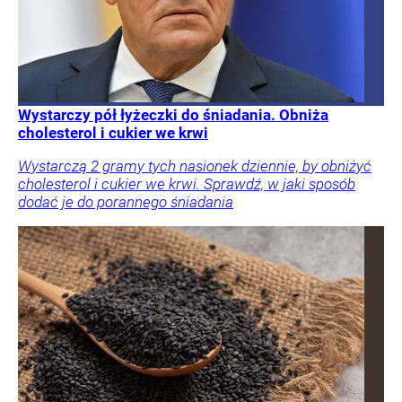
Wystarczy pół łyżeczki do śniadania. Obniża
cholesterol i cukier we krwi
Wystarczą 2 gramy tych nasionek dziennie, by obniżyć
cholesterol i cukier we krwi. Sprawdź, w jaki sposób
dodać je do porannego śniadania