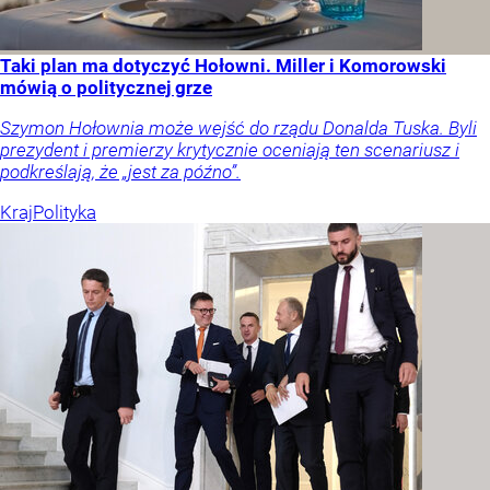
Taki plan ma dotyczyć Hołowni. Miller i Komorowski
mówią o politycznej grze
Szymon Hołownia może wejść do rządu Donalda Tuska. Byli
prezydent i premierzy krytycznie oceniają ten scenariusz i
podkreślają, że „jest za późno”.
Kraj
Polityka