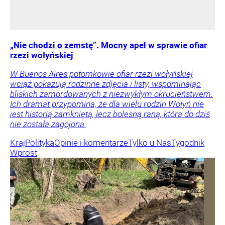
„Nie chodzi o zemstę”. Mocny apel w sprawie ofiar
rzezi wołyńskiej
W Buenos Aires potomkowie ofiar rzezi wołyńskiej
wciąż pokazują rodzinne zdjęcia i listy, wspominając
bliskich zamordowanych z niezwykłym okrucieństwem.
Ich dramat przypomina, że dla wielu rodzin Wołyń nie
jest historią zamkniętą, lecz bolesną raną, która do dziś
nie została zagojona.
Kraj
Polityka
Opinie i komentarze
Tylko u Nas
Tygodnik
Wprost