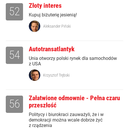
Złoty interes
52
Kupuj biżuterię jesienią!
Aleksander Piński
Autotransatlantyk
54
Unia otworzy polski rynek dla samochodów
z USA
Krzysztof Trębski
Załatwione odmownie - Pełna czaru
56
przeszłość
Politycy i biurokraci zauważyli, że i w
demokracji można wcale dobrze żyć
z rządzenia