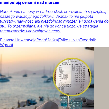
manipulują cenami nad morzem
Narzekanie na ceny w nadmorskich smażalniach są częścią
naszego wakacyjnego folkloru. Jednak to nie głupota
turystów, naiwność ani niezdolność mnożenia i dodawania do
stu. To przemyślana, ale nie do końca uczciwa strategia
restauratorów ukrywających ceny.
Finanse i inwestycje
Podróże
Kraj
Tylko u Nas
Tygodnik
Wprost