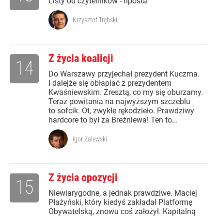
Listy od czytelników - riposta
Krzysztof Trębski
Z życia koalicji
14
Do Warszawy przyjechał prezydent Kuczma.
I dalejże się obłapiać z prezydentem
Kwaśniewskim. Zresztą, co my się oburzamy.
Teraz powitania na najwyższym szczeblu
to sofcik. Ot, zwykłe rękodzieło. Prawdziwy
hardcore to był za Breżniewa! Ten to...
Igor Zalewski
Z życia opozycji
15
Niewiarygodne, a jednak prawdziwe. Maciej
Płażyński, który kiedyś zakładał Platformę
Obywatelską, znowu coś założył. Kapitalną