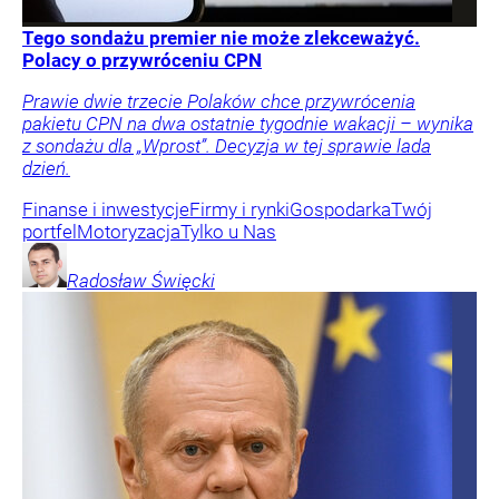
Tego sondażu premier nie może zlekceważyć.
Polacy o przywróceniu CPN
Prawie dwie trzecie Polaków chce przywrócenia
pakietu CPN na dwa ostatnie tygodnie wakacji – wynika
z sondażu dla „Wprost”. Decyzja w tej sprawie lada
dzień.
Finanse i inwestycje
Firmy i rynki
Gospodarka
Twój
portfel
Motoryzacja
Tylko u Nas
Radosław
Święcki