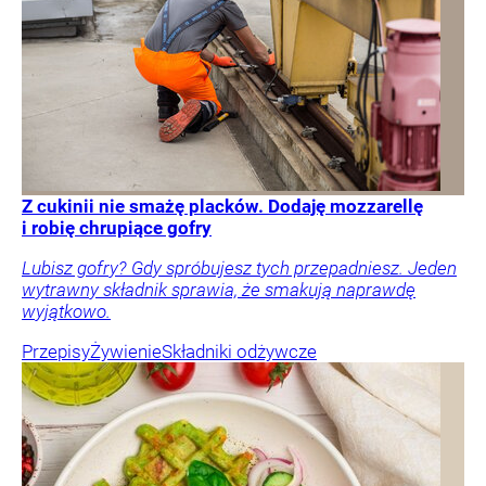
Z cukinii nie smażę placków. Dodaję mozzarellę
i robię chrupiące gofry
Lubisz gofry? Gdy spróbujesz tych przepadniesz. Jeden
wytrawny składnik sprawia, że smakują naprawdę
wyjątkowo.
Przepisy
Żywienie
Składniki odżywcze