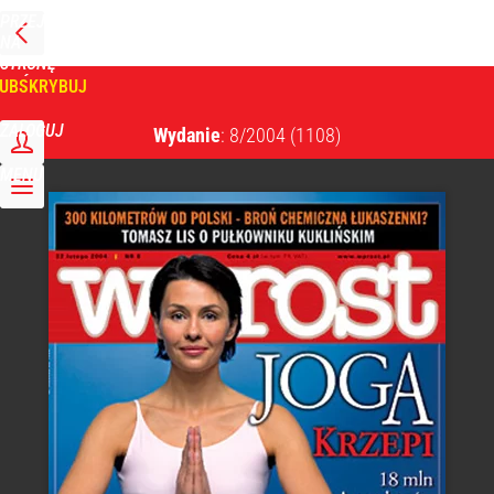
PRZEJDŹ
NA
WPROST
STRONĘ
GŁÓWNĄ
UBSKRYBUJ
Tygodnik Wprost
ZALOGUJ
Wydanie
: 8/2004
(1108)
MENU