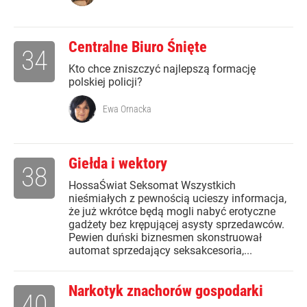
Centralne Biuro Śnięte
34
Kto chce zniszczyć najlepszą formację
polskiej policji?
Ewa Ornacka
Giełda i wektory
38
HossaŚwiat Seksomat Wszystkich
nieśmiałych z pewnością ucieszy informacja,
że już wkrótce będą mogli nabyć erotyczne
gadżety bez krępującej asysty sprzedawców.
Pewien duński biznesmen skonstruował
automat sprzedający seksakcesoria,...
Narkotyk znachorów gospodarki
40