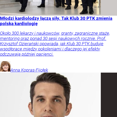
Młodzi kardiolodzy łączą siły. Tak Klub 30 PTK zmienia
polską kardiologię
Około 300 lekarzy i naukowców, granty, zagraniczne staże,
mentoring oraz ponad 30 sesji naukowych rocznie. Prof.
Krzysztof Ozierański opowiada, jak Klub 30 PTK buduje
współpracę między pokoleniami i dlaczego jej efekty
odczuwają później pacjenci.
Anna
Kopras-Fijołek