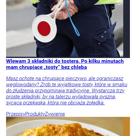
Wlewam 3 składniki do tostera. Po kilku minutach
mam chrupiące „tosty” bez chleba
Masz ochotę na chrupiące pieczywo, ale ograniczasz
węglowodany? Zrób te wyjątkowe tosty, które w smaku
do złudzenia przypominają tradycyjne. Wystarczą trzy
proste składniki, by na talerzu wylądowała pyszna,
sycąca przekąska, która nie obciąża żołądka.
Przepisy
Produkty
Żywienie