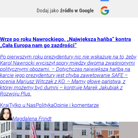
Dodaj jako
źródło w Google
Wrze po roku Nawrockiego. „Największa hańba” kontra
„Cała Europa nam go zazdrości”
Po pierwszym roku prezydentury nic nie wskazuje na to, żeby
Karol Nawrocki wyciszył spory między dwoma zwaśnionymi
politycznymi obozami. – Dotychczas największą hańbą na
karcie jego prezydentury jest chyba zawetowanie SAFE –
ocenia Mariusz Witczak z KO. – Mamy głowę państwa, z
której możemy być dumni – kontruje Marek Jakubiak z
Rozwoju Plus.
Kraj
Tylko u Nas
Polityka
Opinie i komentarze
Magdalena
Frindt