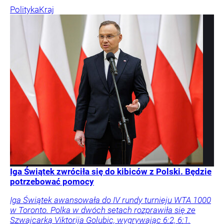
Polityka
Kraj
Iga Świątek zwróciła się do kibiców z Polski. Będzie
potrzebować pomocy
Iga Świątek awansowała do IV rundy turnieju WTA 1000
w Toronto. Polka w dwóch setach rozprawiła się ze
Szwajcarką Viktorija Golubic, wygrywając 6:2, 6:1.