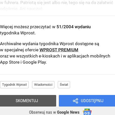
w fuhrera. Patriotą się jest albo nie, tego się na da załatwić
odgórnie. Ani nauczyć.
Więcej możesz przeczytać w
51/2004 wydaniu
tygodnika Wprost
.
Archiwalne wydania tygodnika Wprost dostępne są
w specjalnej ofercie
WPROST PREMIUM
oraz we wszystkich e-kioskach i w aplikacjach mobilnych
App Store
i
Google Play
.
Tygodnik Wprost
Wiadomości
Świat
SKOMENTUJ
UDOSTĘPNIJ
Obserwuj nas
w
Google News