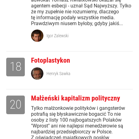
agentem esbecji - uznał Sąd Najwyższy. Tylko
że my zupełnie nie rozumiemy, dlaczego
tę informację podały wszystkie media.
Prawdziwym niusem byłoby, gdyby jakiś...
Igor Zalewski
Fotoplastykon
18
Henryk Sawka
Małżeński kapitalizm polityczny
20
Tylko małżonkowie polityków i gangsterów
potrafią się błyskawicznie bogacić To nie
osoby z listy 100 najbogatszych Polaków
"Wprost" ani nie najlepsi menedżerowie są
najbardziej przedsiębiorczy w Polsce.
Z oświadczeń majątkowych posłów