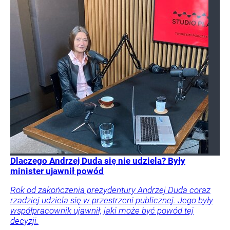
Dlaczego Andrzej Duda się nie udziela? Były
minister ujawnił powód
Rok od zakończenia prezydentury Andrzej Duda coraz
rzadziej udziela się w przestrzeni publicznej. Jego były
współpracownik ujawnił, jaki może być powód tej
decyzji.