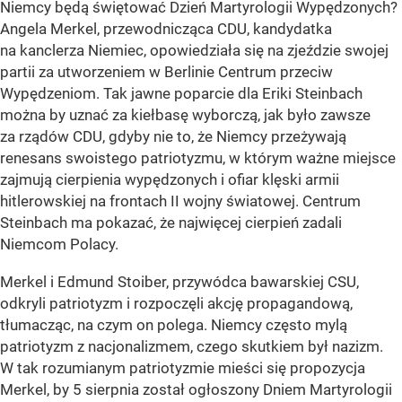
Niemcy będą świętować Dzień Martyrologii Wypędzonych?
Angela Merkel, przewodnicząca CDU, kandydatka
na kanclerza Niemiec, opowiedziała się na zjeździe swojej
partii za utworzeniem w Berlinie Centrum przeciw
Wypędzeniom. Tak jawne poparcie dla Eriki Steinbach
można by uznać za kiełbasę wyborczą, jak było zawsze
za rządów CDU, gdyby nie to, że Niemcy przeżywają
renesans swoistego patriotyzmu, w którym ważne miejsce
zajmują cierpienia wypędzonych i ofiar klęski armii
hitlerowskiej na frontach II wojny światowej. Centrum
Steinbach ma pokazać, że najwięcej cierpień zadali
Niemcom Polacy.
Merkel i Edmund Stoiber, przywódca bawarskiej CSU,
odkryli patriotyzm i rozpoczęli akcję propagandową,
tłumacząc, na czym on polega. Niemcy często mylą
patriotyzm z nacjonalizmem, czego skutkiem był nazizm.
W tak rozumianym patriotyzmie mieści się propozycja
Merkel, by 5 sierpnia został ogłoszony Dniem Martyrologii