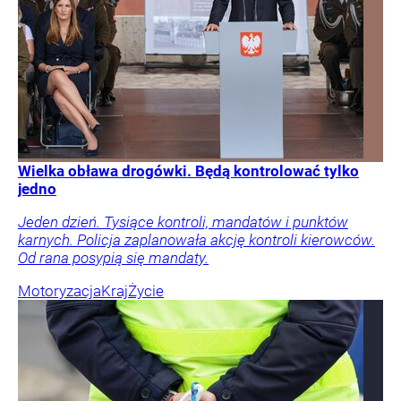
Wielka obława drogówki. Będą kontrolować tylko
jedno
Jeden dzień. Tysiące kontroli, mandatów i punktów
karnych. Policja zaplanowała akcję kontroli kierowców.
Od rana posypią się mandaty.
Motoryzacja
Kraj
Życie