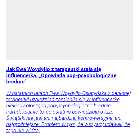
Jak Ewa Woydyłło z terapeutki stała się
influencerką. „Opowiada pop-psychologiczne
brednie”
W ostatnich latach Ewa Woydyłło-Osiatyńska z cenionej
terapeutki uzależnień zamieniła się w influencerkę,
niekiedy głoszącą pop-psychologiczne brednie.
Paradoksalnie to, co ostatnio powiedziała o Idze
Świątek, nie jest ani najbardziej kontrowersyjne, ani
najgroźniejsze. Problem w tym, że wszyscy udawali, że
tego nie widzą.