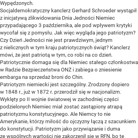
Wypędzonych.
Socjaldemokratyczny kanclerz Gerhard Schroeder wystąpił
z inicjatywą zlikwidowania Dnia Jedności Niemiec
przypadającego 3 października, ale pod wpływem krytyki
wycofał się z pomysłu. Jak więc wygląda jego patriotyzm?
Czy Dzień Jedności nie jest prawdziwym, jednym
z nielicznych w tym kraju patriotycznych świąt? Kanclerz
mówi, że jest patriotą w tym, co robi na co dzień.
Patriotycznie domaga się dla Niemiec stałego członkostwa
w Radzie Bezpieczeństwa ONZ i zabiega o zniesienie
embarga na sprzedaż broni do Chin.
Patriotyzm niemiecki jest szczególny. Zrodzony dopiero
w 1848 r., już w 1872 r. przerodził się w nacjonalizm.
Wyklęty po II wojnie światowej w zachodniej części
podzielonych Niemiec miał zostać zastąpiony atrapą
patriotyzmu konstytucyjnego. Ale Niemcy to nie
Amerykanie, którzy miłość do ojczyzny łączą z szacunkiem
do konstytucji. Patriotyzm jako przywiązanie i duma
ze wspólnych wartości nie zakorzenił się w RFN, bo te