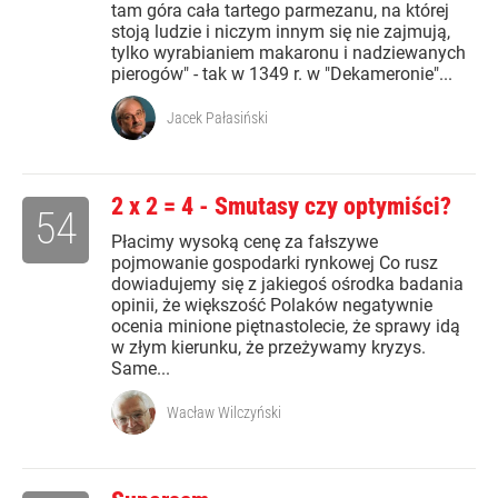
tam góra cała tartego parmezanu, na której
stoją ludzie i niczym innym się nie zajmują,
tylko wyrabianiem makaronu i nadziewanych
pierogów" - tak w 1349 r. w "Dekameronie"...
Jacek Pałasiński
2 x 2 = 4 - Smutasy czy optymiści?
54
Płacimy wysoką cenę za fałszywe
pojmowanie gospodarki rynkowej Co rusz
dowiadujemy się z jakiegoś ośrodka badania
opinii, że większość Polaków negatywnie
ocenia minione piętnastolecie, że sprawy idą
w złym kierunku, że przeżywamy kryzys.
Same...
Wacław Wilczyński