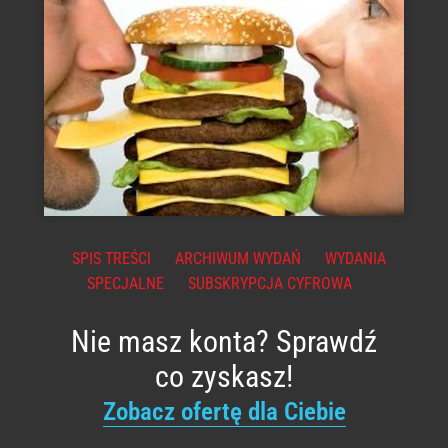
SPIS TREŚCI
ARCHIWUM WYDAŃ
WYDANIA
SPECJALNE
SUBSKRYPCJA CYFROWA
Nie masz konta? Sprawdź
co zyskasz!
Zobacz ofertę dla Ciebie