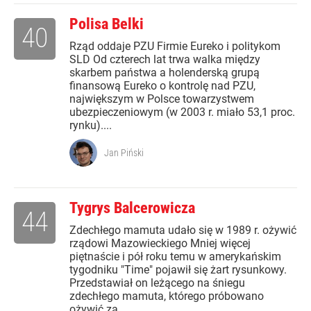
Polisa Belki
40
Rząd oddaje PZU Firmie Eureko i politykom
SLD Od czterech lat trwa walka między
skarbem państwa a holenderską grupą
finansową Eureko o kontrolę nad PZU,
największym w Polsce towarzystwem
ubezpieczeniowym (w 2003 r. miało 53,1 proc.
rynku)....
Jan Piński
Tygrys Balcerowicza
44
Zdechłego mamuta udało się w 1989 r. ożywić
rządowi Mazowieckiego Mniej więcej
piętnaście i pół roku temu w amerykańskim
tygodniku "Time" pojawił się żart rysunkowy.
Przedstawiał on leżącego na śniegu
zdechłego mamuta, którego próbowano
ożywić za...