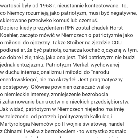
wartości były od 1968 r. nieustannie kontestowane. To,
co Niemcy rozumieją jako patriotyzm, musi być negatywne,
skierowane przeciwko komuś lub czemuś.
Dopiero kiedy prezydentem RFN został chadek Horst
Koehler, zaczęto mówić w Niemczech o patriotyzmie jako
o miłości do ojczyzny. Także Stoiber na zjeździe CDU
podkreślał, że być patriotą oznacza kochać ojczyznę w tym,
co dobre i złe, taką, jaka ona jest. Taki patriotyzm nie budzi
jednak entuzjazmu. Patriotyzm Merkel, wychowanej
w duchu internacjonalizmu i miłości do "narodu
enerdowskiego", nie ma skrzydeł. Jest pragmatyczny
i postępowy. Głównie powinien oznaczać walkę
o niemieckie interesy, zmniejszenie bezrobocia
i zahamowanie bankructw niemieckich przedsiębiorstw.
Jak widać, patriotyzm w Niemczech niejedno ma imię
w zależności od potrzeb i politycznych kalkulacji.
Martyrologia Niemców po II wojnie światowej, handel
z Chinami i walka z bezrobociem - to wszystko zostało