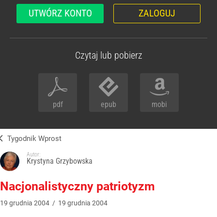
UTWÓRZ KONTO
ZALOGUJ
Czytaj lub pobierz
pdf
epub
mobi
Tygodnik Wprost
Autor:
Krystyna Grzybowska
Nacjonalistyczny patriotyzm
19
grudnia
2004
/
19
grudnia
2004