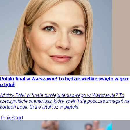
Polski finał w Warszawie! To będzie wielkie święto w grze
o tytuł
Aż trzy Polki w finale turnieju tenisowego w Warszawie? To
rzeczywiście scenariusz, który spełnił się podczas zmagań na
kortach Legii. Gra o tytuł już w piątek!
Tenis
Sport