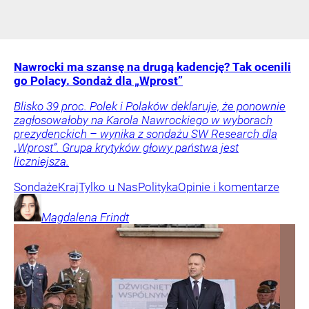
Nawrocki ma szansę na drugą kadencję? Tak ocenili
go Polacy. Sondaż dla „Wprost”
Blisko 39 proc. Polek i Polaków deklaruje, że ponownie
zagłosowałoby na Karola Nawrockiego w wyborach
prezydenckich – wynika z sondażu SW Research dla
„Wprost”. Grupa krytyków głowy państwa jest
liczniejsza.
Sondaże
Kraj
Tylko u Nas
Polityka
Opinie i komentarze
Magdalena
Frindt