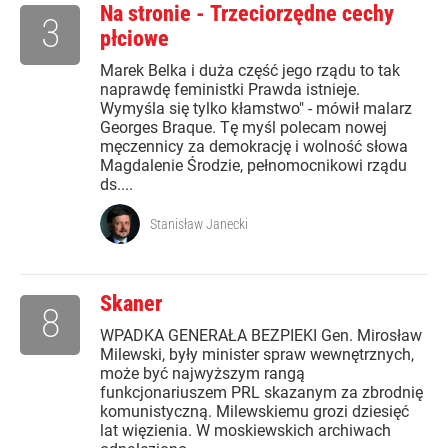
Na stronie - Trzeciorzędne cechy
3
płciowe
Marek Belka i duża część jego rządu to tak
naprawdę feministki Prawda istnieje.
Wymyśla się tylko kłamstwo" - mówił malarz
Georges Braque. Tę myśl polecam nowej
męczennicy za demokrację i wolność słowa
Magdalenie Środzie, pełnomocnikowi rządu
ds....
Stanisław Janecki
Skaner
8
WPADKA GENERAŁA BEZPIEKI Gen. Mirosław
Milewski, były minister spraw wewnętrznych,
może być najwyższym rangą
funkcjonariuszem PRL skazanym za zbrodnię
komunistyczną. Milewskiemu grozi dziesięć
lat więzienia. W moskiewskich archiwach