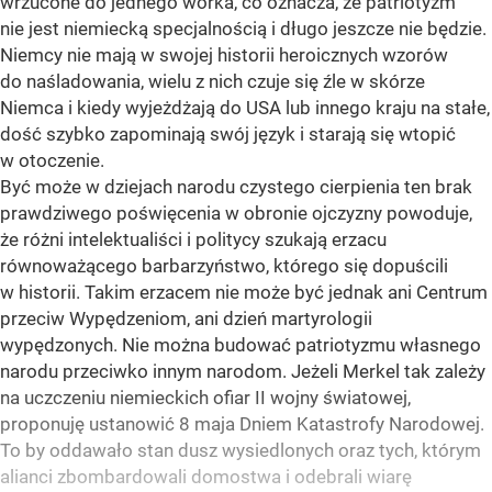
wrzucone do jednego worka, co oznacza, że patriotyzm
nie jest niemiecką specjalnością i długo jeszcze nie będzie.
Niemcy nie mają w swojej historii heroicznych wzorów
do naśladowania, wielu z nich czuje się źle w skórze
Niemca i kiedy wyjeżdżają do USA lub innego kraju na stałe,
dość szybko zapominają swój język i starają się wtopić
w otoczenie.
Być może w dziejach narodu czystego cierpienia ten brak
prawdziwego poświęcenia w obronie ojczyzny powoduje,
że różni intelektualiści i politycy szukają erzacu
równoważącego barbarzyństwo, którego się dopuścili
w historii. Takim erzacem nie może być jednak ani Centrum
przeciw Wypędzeniom, ani dzień martyrologii
wypędzonych. Nie można budować patriotyzmu własnego
narodu przeciwko innym narodom. Jeżeli Merkel tak zależy
na uczczeniu niemieckich ofiar II wojny światowej,
proponuję ustanowić 8 maja Dniem Katastrofy Narodowej.
To by oddawało stan dusz wysiedlonych oraz tych, którym
alianci zbombardowali domostwa i odebrali wiarę