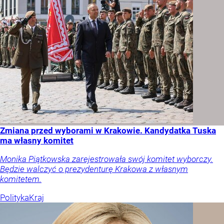
Zmiana przed wyborami w Krakowie. Kandydatka Tuska
ma własny komitet
Monika Piątkowska zarejestrowała swój komitet wyborczy.
Będzie walczyć o prezydenturę Krakowa z własnym
komitetem.
Polityka
Kraj