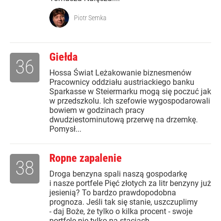
Piotr Semka
Giełda
36
Hossa Świat Leżakowanie biznesmenów
Pracownicy oddziału austriackiego banku
Sparkasse w Steiermarku mogą się poczuć jak
w przedszkolu. Ich szefowie wygospodarowali
bowiem w godzinach pracy
dwudziestominutową przerwę na drzemkę.
Pomysł...
Ropne zapalenie
38
Droga benzyna spali naszą gospodarkę
i nasze portfele Pięć złotych za litr benzyny już
jesienią? To bardzo prawdopodobna
prognoza. Jeśli tak się stanie, uszczuplimy
- daj Boże, że tylko o kilka procent - swoje
portfele nie tylko na stacjach...