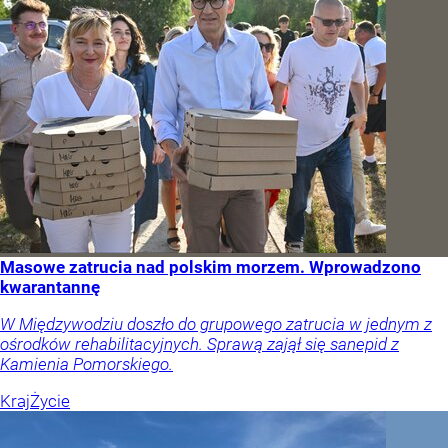
Masowe zatrucia nad polskim morzem. Wprowadzono
kwarantannę
W Międzywodziu doszło do grupowego zatrucia w jednym z
ośrodków rehabilitacyjnych. Sprawą zajął się sanepid z
Kamienia Pomorskiego.
Kraj
Życie