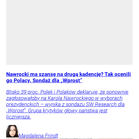
Nawrocki ma szansę na drugą kadencję? Tak ocenili
go Polacy. Sondaż dla „Wprost”
Blisko 39 proc. Polek i Polaków deklaruje, że ponownie
zagłosowałoby na Karola Nawrockiego w wyborach
prezydenckich – wynika z sondażu SW Research dla
„Wprost”. Grupa krytyków głowy państwa jest
liczniejsza.
Magdalena
Frindt