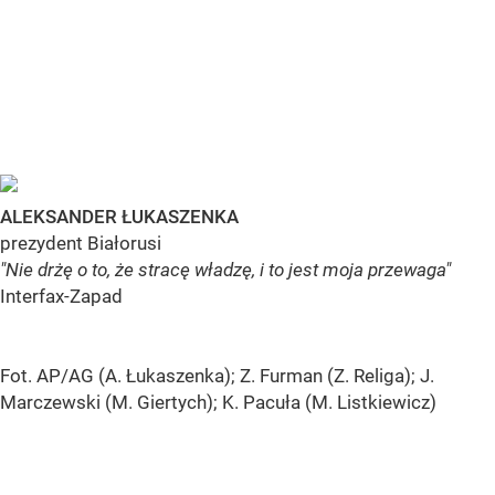
ALEKSANDER ŁUKASZENKA
prezydent Białorusi
"Nie drżę o to, że stracę władzę, i to jest moja przewaga"
Interfax-Zapad
Fot. AP/AG (A. Łukaszenka); Z. Furman (Z. Religa); J.
Marczewski (M. Giertych); K. Pacuła (M. Listkiewicz)