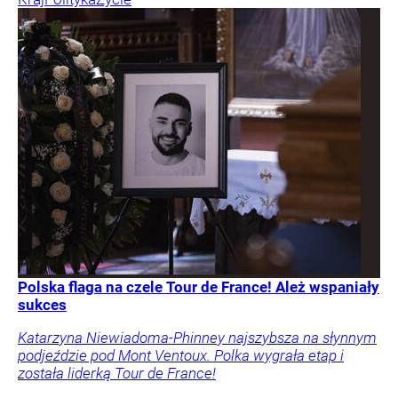
Polska flaga na czele Tour de France! Ależ wspaniały
sukces
Katarzyna Niewiadoma-Phinney najszybsza na słynnym
podjeździe pod Mont Ventoux. Polka wygrała etap i
została liderką Tour de France!