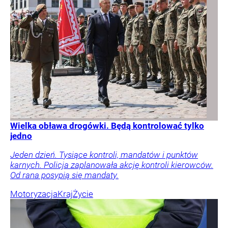
Wielka obława drogówki. Będą kontrolować tylko
jedno
Jeden dzień. Tysiące kontroli, mandatów i punktów
karnych. Policja zaplanowała akcję kontroli kierowców.
Od rana posypią się mandaty.
Motoryzacja
Kraj
Życie