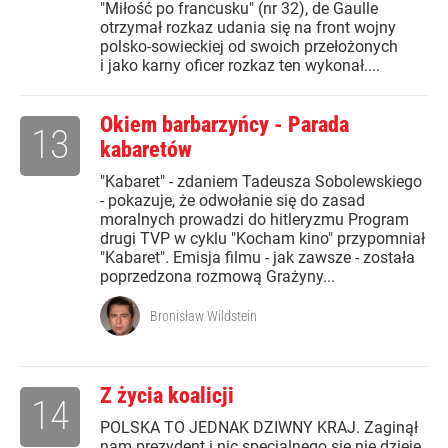
"Miłość po francusku" (nr 32), de Gaulle
otrzymał rozkaz udania się na front wojny
polsko-sowieckiej od swoich przełożonych
i jako karny oficer rozkaz ten wykonał....
Okiem barbarzyńcy - Parada
13
kabaretów
"Kabaret" - zdaniem Tadeusza Sobolewskiego
- pokazuje, że odwołanie się do zasad
moralnych prowadzi do hitleryzmu Program
drugi TVP w cyklu "Kocham kino" przypomniał
"Kabaret". Emisja filmu - jak zawsze - została
poprzedzona rozmową Grażyny...
Bronisław Wildstein
Z życia koalicji
14
POLSKA TO JEDNAK DZIWNY KRAJ. Zaginął
nam prezydent i nic specjalnego się nie dzieje.