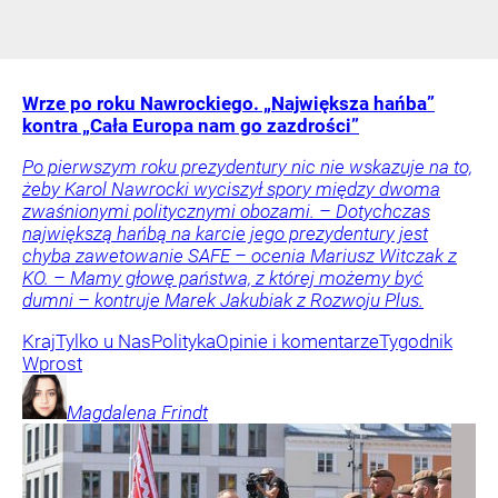
Wrze po roku Nawrockiego. „Największa hańba”
kontra „Cała Europa nam go zazdrości”
Po pierwszym roku prezydentury nic nie wskazuje na to,
żeby Karol Nawrocki wyciszył spory między dwoma
zwaśnionymi politycznymi obozami. – Dotychczas
największą hańbą na karcie jego prezydentury jest
chyba zawetowanie SAFE – ocenia Mariusz Witczak z
KO. – Mamy głowę państwa, z której możemy być
dumni – kontruje Marek Jakubiak z Rozwoju Plus.
Kraj
Tylko u Nas
Polityka
Opinie i komentarze
Tygodnik
Wprost
Magdalena
Frindt