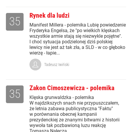
Rynek dla ludzi
35
Manifest Millera - polemika Lubię powiedzenie
Fryderyka Engelsa, że "po wielkich klęskach
wszystkie armie stają się niezwykle pojętne".
I choć sytuacja podzielonej dziś polskiej
lewicy nie jest aż tak zła, a SLD - w co głęboko
wierzę - łapie...
Tadeusz Iwiński
Zakon Cimoszewicza - polemika
35
Klęska grunwaldzka - polemika
W najdzikszych snach nie przypuszczałem,
że letnia zabawa publicystyczna "Faktu"
w porównania obecnej kampanii
prezydenckiej ze znanymi bitwami z historii
wywoła tak pozbawioną luzu reakcję
Tomasza Nałęcza....