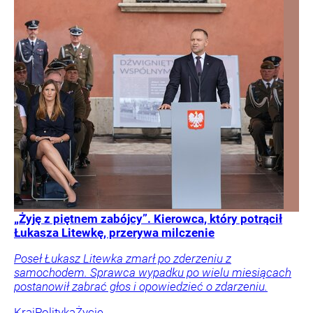
„Żyję z piętnem zabójcy”. Kierowca, który potrącił
Łukasza Litewkę, przerywa milczenie
Poseł Łukasz Litewka zmarł po zderzeniu z
samochodem. Sprawca wypadku po wielu miesiącach
postanowił zabrać głos i opowiedzieć o zdarzeniu.
Kraj
Polityka
Życie