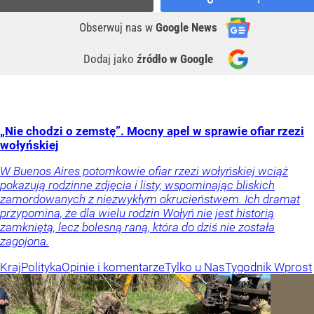
Obserwuj nas
w
Google News
Dodaj jako
źródło w Google
„Nie chodzi o zemstę”. Mocny apel w sprawie ofiar rzezi
wołyńskiej
W Buenos Aires potomkowie ofiar rzezi wołyńskiej wciąż
pokazują rodzinne zdjęcia i listy, wspominając bliskich
zamordowanych z niezwykłym okrucieństwem. Ich dramat
przypomina, że dla wielu rodzin Wołyń nie jest historią
zamkniętą, lecz bolesną raną, która do dziś nie została
zagojona.
Kraj
Polityka
Opinie i komentarze
Tylko u Nas
Tygodnik Wprost