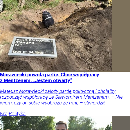
Morawiecki powoła partię. Chce współpracy
z Mentzenem. „Jestem otwarty”
Mateusz Morawiecki założy partię polityczną i chciałby
rozpocząć współpracę ze Sławomirem Mentzenem. – Nie
wiem, czy on sobie wyobraża ze mną – stwierdził.
Kraj
Polityka