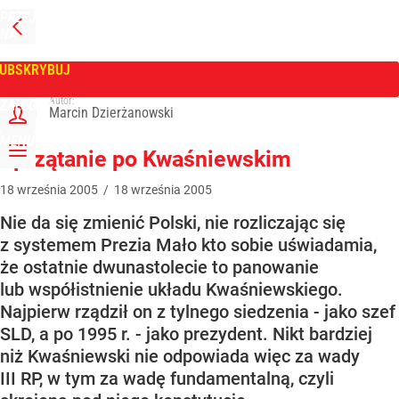
PRZEJDŹ
NA
WPROST
STRONĘ
GŁÓWNĄ
UBSKRYBUJ
Tygodnik Wprost
Autor:
ZALOGUJ
Marcin Dzierżanowski
MENU
Sprzątanie po Kwaśniewskim
18
września
2005
/
18
września
2005
Nie da się zmienić Polski, nie rozliczając się
z systemem Prezia Mało kto sobie uświadamia,
że ostatnie dwunastolecie to panowanie
lub współistnienie układu Kwaśniewskiego.
Najpierw rządził on z tylnego siedzenia - jako szef
SLD, a po 1995 r. - jako prezydent. Nikt bardziej
niż Kwaśniewski nie odpowiada więc za wady
III RP, w tym za wadę fundamentalną, czyli