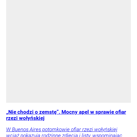
„Nie chodzi o zemstę”. Mocny apel w sprawie ofiar
rzezi wołyńskiej
W Buenos Aires potomkowie ofiar rzezi wołyńskiej
wciąż pokazują rodzinne zdjęcia i listy, wspominając