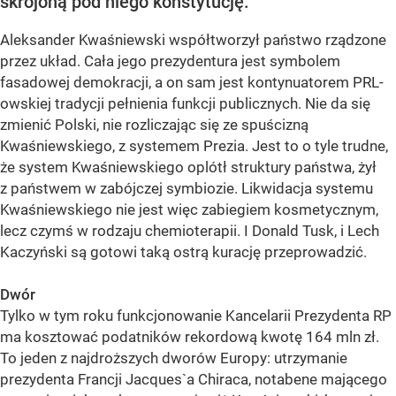
skrojoną pod niego konstytucję.
Aleksander Kwaśniewski współtworzył państwo rządzone
przez układ. Cała jego prezydentura jest symbolem
fasadowej demokracji, a on sam jest kontynuatorem PRL-
owskiej tradycji pełnienia funkcji publicznych. Nie da się
zmienić Polski, nie rozliczając się ze spuścizną
Kwaśniewskiego, z systemem Prezia. Jest to o tyle trudne,
że system Kwaśniewskiego oplótł struktury państwa, żył
z państwem w zabójczej symbiozie. Likwidacja systemu
Kwaśniewskiego nie jest więc zabiegiem kosmetycznym,
lecz czymś w rodzaju chemioterapii. I Donald Tusk, i Lech
Kaczyński są gotowi taką ostrą kurację przeprowadzić.
Dwór
Tylko w tym roku funkcjonowanie Kancelarii Prezydenta RP
ma kosztować podatników rekordową kwotę 164 mln zł.
To jeden z najdroższych dworów Europy: utrzymanie
prezydenta Francji Jacques`a Chiraca, notabene mającego