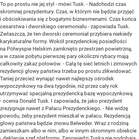
To po prostu nie jej styl - mówi Tusk. - Nadchodzi czas
skromnej prezydentury. Czas, w którym nie będzie przyjęć
i obściskiwania się z bogatymi biznesmenami. Czas końca
cesarstwa i dworskiego ceremoniału - zapowiada Tusk.
Zwłaszcza, że ten dworski ceremoniał przybiera niekiedy
karykaturalne formy. Wokół prezydenckiej posiadłości
na Półwyspie Helskim zamknięto przestrzeń powietrzną,
a w czasie pobytu pierwszej pary okoliczni rybacy mają
całkowity zakaz połowów. - Całą tę sieć letnich i zimowych
rezydencji głowy państwa trzeba po prostu zlikwidować.
Taniej przecież wynająć nawet najlepszy ośrodek
wypoczynkowy na dwa tygodnie, niż przez cały rok
utrzymywać specjalną prezydencką bazę wypoczynkową
- ocenia Donald Tusk. I zapowiada, że jako prezydent
zrezygnuje nawet z Pałacu Prezydenckiego. - Nie widzę
powodu, żeby prezydent mieszkał w pałacu. Rezydencją
głowy państwa będzie znowu Belweder. Wraz z rodziną
zamieszkam albo w nim, albo w innym skromnym obiekcie
- deklaruje szef platformy. Zapowiedzi Tuska nie podobają