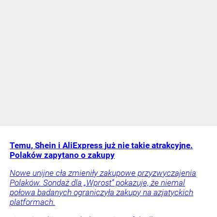
Temu, Shein i AliExpress już nie takie atrakcyjne.
Polaków zapytano o zakupy
Nowe unijne cła zmieniły zakupowe przyzwyczajenia
Polaków. Sondaż dla „Wprost” pokazuje, że niemal
połowa badanych ograniczyła zakupy na azjatyckich
platformach.