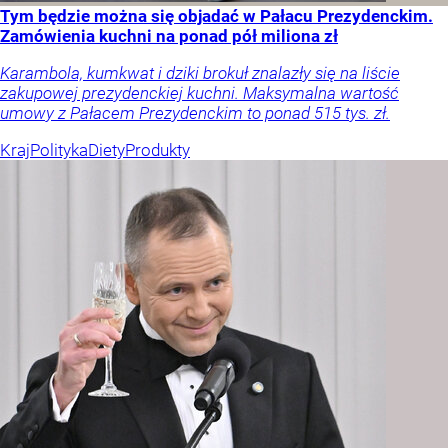
Tym będzie można się objadać w Pałacu Prezydenckim.
Zamówienia kuchni na ponad pół miliona zł
Karambola, kumkwat i dziki brokuł znalazły się na liście
zakupowej prezydenckiej kuchni. Maksymalna wartość
umowy z Pałacem Prezydenckim to ponad 515 tys. zł.
Kraj
Polityka
Diety
Produkty