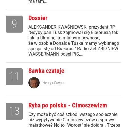
ma tam...
Dossier
9
ALEKSANDER KWAŚNIEWSKI prezydent RP
"Gdyby pan Tusk zajmował się Białorusią tak
jak ja Ukrainą, to miałbym pewność,
że w osobie Donalda Tuska mamy wybitnego
specjalistę od Białorusi" Radio Zet ZBIGNIEW
WASSERMANN poseł PiS,...
Sawka czatuje
11
Henryk Sawka
Ryba po polsku - Cimoszewizm
13
Czy może być coś szkodliwszego społecznie
niż wypytywanie Cimoszewiczów o sprawy
majątkowe? No to "Wprost" się doigrał. Trzeba