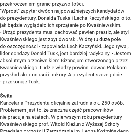
przekroczeniem granic przyzwoitości.
"Wprost" zapytał dwóch najpoważniejszych kandydatów
do prezydentury, Donalda Tuska i Lecha Kaczyńskiego, o to,
jak będzie wyglądało ich sprzątanie po Kwaśniewskim.
- Urząd prezydenta musi cechować pewien prestiż, ale styl
Kwaśniewskiego jest zbyt dworski. Widzę tu duże pole
do oszczędności - zapowiada Lech Kaczyński. Jego rywal,
lider sondaży Donald Tusk, jest bardziej radykalny. - Jestem
absolutnym przeciwnikiem Bizancjum stworzonego przez
Kwaśniewskiego. Ludzie władzy powinni dawać Polakom
przykład skromności i pokory. A prezydent szczególnie
- przekonuje Tusk.
Świta
Kancelaria Prezydenta oficjalnie zatrudnia ok. 250 osób.
Problemem jest to, że znaczna część pracowników
nie pracuje na etatach. W pierwszym roku prezydentury
Kwaśniewskiego prof. Witold Kieżun z Wyższej Szkoły
Przedsiębiorczości i Zarządzania im. Leona Koźmińskiego