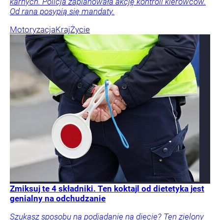
karnych. Policja zaplanowała akcję kontroli kierowców.
Od rana posypią się mandaty.
Motoryzacja
Kraj
Życie
Zmiksuj te 4 składniki. Ten koktajl od dietetyka jest
genialny na odchudzanie
Szukasz sposobu na podjadanie na diecie? Ten zielony