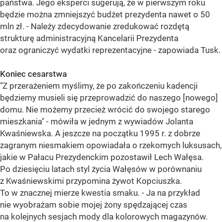
państwa. Jego eksperci sugerują, że w pierwszym roku
będzie można zmniejszyć budżet prezydenta nawet o 50
mln zł. - Należy zdecydowanie zredukować rozdętą
strukturę administracyjną Kancelarii Prezydenta
oraz ograniczyć wydatki reprezentacyjne - zapowiada Tusk.
Koniec cesarstwa
"Z przerażeniem myślimy, że po zakończeniu kadencji
będziemy musieli się przeprowadzić do naszego [nowego]
domu. Nie możemy przecież wrócić do swojego starego
mieszkania" - mówiła w jednym z wywiadów Jolanta
Kwaśniewska. A jeszcze na początku 1995 r. z dobrze
zagranym niesmakiem opowiadała o rzekomych luksusach,
jakie w Pałacu Prezydenckim pozostawił Lech Wałęsa.
Po dziesięciu latach styl życia Wałęsów w porównaniu
z Kwaśniewskimi przypomina żywot Kopciuszka.
To w znacznej mierze kwestia smaku. - Ja na przykład
nie wyobrażam sobie mojej żony spędzającej czas
na kolejnych sesjach mody dla kolorowych magazynów.