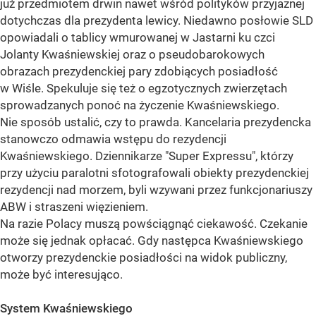
już przedmiotem drwin nawet wśród polityków przyjaznej
dotychczas dla prezydenta lewicy. Niedawno posłowie SLD
opowiadali o tablicy wmurowanej w Jastarni ku czci
Jolanty Kwaśniewskiej oraz o pseudobarokowych
obrazach prezydenckiej pary zdobiących posiadłość
w Wiśle. Spekuluje się też o egzotycznych zwierzętach
sprowadzanych ponoć na życzenie Kwaśniewskiego.
Nie sposób ustalić, czy to prawda. Kancelaria prezydencka
stanowczo odmawia wstępu do rezydencji
Kwaśniewskiego. Dziennikarze "Super Expressu", którzy
przy użyciu paralotni sfotografowali obiekty prezydenckiej
rezydencji nad morzem, byli wzywani przez funkcjonariuszy
ABW i straszeni więzieniem.
Na razie Polacy muszą powściągnąć ciekawość. Czekanie
może się jednak opłacać. Gdy następca Kwaśniewskiego
otworzy prezydenckie posiadłości na widok publiczny,
może być interesująco.
System Kwaśniewskiego