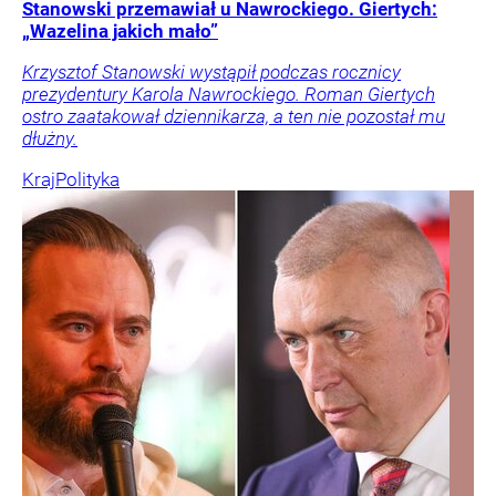
Stanowski przemawiał u Nawrockiego. Giertych:
„Wazelina jakich mało”
Krzysztof Stanowski wystąpił podczas rocznicy
prezydentury Karola Nawrockiego. Roman Giertych
ostro zaatakował dziennikarza, a ten nie pozostał mu
dłużny.
Kraj
Polityka