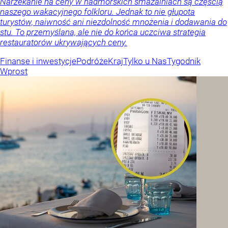
Narzekanie na ceny w nadmorskich smażalniach są częścią
naszego wakacyjnego folkloru. Jednak to nie głupota
turystów, naiwność ani niezdolność mnożenia i dodawania do
stu. To przemyślana, ale nie do końca uczciwa strategia
restauratorów ukrywających ceny.
Finanse i inwestycje
Podróże
Kraj
Tylko u Nas
Tygodnik
Wprost