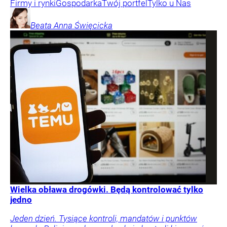
Firmy i rynki
Gospodarka
Twój portfel
Tylko u Nas
Beata Anna
Święcicka
Wielka obława drogówki. Będą kontrolować tylko
jedno
Jeden dzień. Tysiące kontroli, mandatów i punktów