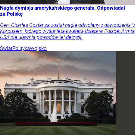
Nagła dymisja amerykańskiego generała. Odpowiadał
za Polskę
Gen. Charles Costanza został nagle odwołany z dowodzenia V
Korpusem, którego wysunięta kwatera działa w Polsce. Armia
USA nie ujawnia powodów tej decyzji.
Świat
Polityka
Wojsko