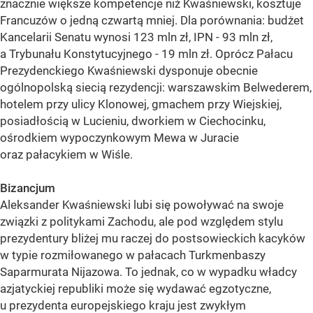
znacznie większe kompetencje niż Kwaśniewski, kosztuje
Francuzów o jedną czwartą mniej. Dla porównania: budżet
Kancelarii Senatu wynosi 123 mln zł, IPN - 93 mln zł,
a Trybunału Konstytucyjnego - 19 mln zł. Oprócz Pałacu
Prezydenckiego Kwaśniewski dysponuje obecnie
ogólnopolską siecią rezydencji: warszawskim Belwederem,
hotelem przy ulicy Klonowej, gmachem przy Wiejskiej,
posiadłością w Lucieniu, dworkiem w Ciechocinku,
ośrodkiem wypoczynkowym Mewa w Juracie
oraz pałacykiem w Wiśle.
Bizancjum
Aleksander Kwaśniewski lubi się powoływać na swoje
związki z politykami Zachodu, ale pod względem stylu
prezydentury bliżej mu raczej do postsowieckich kacyków
w typie rozmiłowanego w pałacach Turkmenbaszy
Saparmurata Nijazowa. To jednak, co w wypadku władcy
azjatyckiej republiki może się wydawać egzotyczne,
u prezydenta europejskiego kraju jest zwykłym