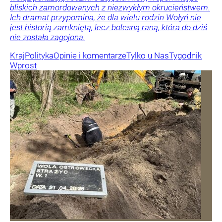
bliskich zamordowanych z niezwykłym okrucieństwem.
Ich dramat przypomina, że dla wielu rodzin Wołyń nie
jest historią zamkniętą, lecz bolesną raną, która do dziś
nie została zagojona.
Kraj
Polityka
Opinie i komentarze
Tylko u Nas
Tygodnik
Wprost