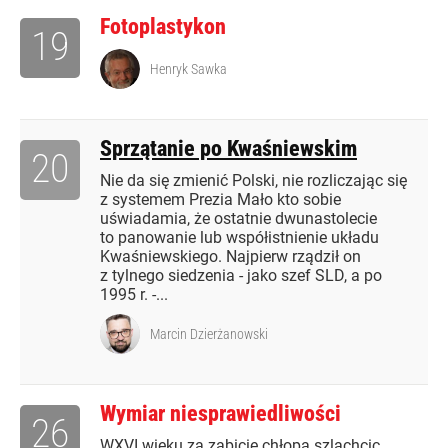
Fotoplastykon
19
Henryk Sawka
Sprzątanie po Kwaśniewskim
20
Nie da się zmienić Polski, nie rozliczając się
z systemem Prezia Mało kto sobie
uświadamia, że ostatnie dwunastolecie
to panowanie lub współistnienie układu
Kwaśniewskiego. Najpierw rządził on
z tylnego siedzenia - jako szef SLD, a po
1995 r. -...
Marcin Dzierżanowski
Wymiar niesprawiedliwości
26
WXVI wieku za zabicie chłopa szlachcic