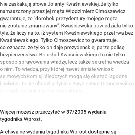
Nie zaskakują słowa Jolanty Kwaśniewskiej, że tylko
namaszczony przez jej męża Włodzimierz Cimoszewicz
gwarantuje, że "dorobek prezydentury mojego męża
nie zostanie zmarnowany". Kwaśniewska powiedziała tylko
tyle, że liczy na to, iż system Kwaśniewskiego przetrwa bez
Kwaśniewskiego. Tylko Cimoszewicz to gwarantuje,
co oznacza, że tylko on daje prezydenckiej parze polisę
bezpieczeństwa. Bo układ Kwaśniewskiego to nie tylko
sposób sprawowania władzy, lecz także sekretna wiedza
o nim. To wiedza, przy której nawet śmiałe wnioski
sejmowych komisji śledczych mogą się okazać łagodne
i naiwne. Tu nie chodzi jedynie o zwycięstwo Cimoszewicza,
tu chodzi o życie filarów tego układu.
Więcej możesz przeczytać w
37/2005 wydaniu
tygodnika Wprost
.
Archiwalne wydania tygodnika Wprost dostępne są