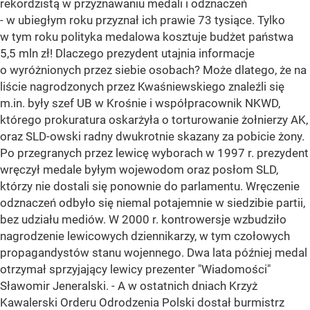
rekordzistą w przyznawaniu medali i odznaczeń
- w ubiegłym roku przyznał ich prawie 73 tysiące. Tylko
w tym roku polityka medalowa kosztuje budżet państwa
5,5 mln zł! Dlaczego prezydent utajnia informacje
o wyróżnionych przez siebie osobach? Może dlatego, że na
liście nagrodzonych przez Kwaśniewskiego znaleźli się
m.in. były szef UB w Krośnie i współpracownik NKWD,
którego prokuratura oskarżyła o torturowanie żołnierzy AK,
oraz SLD-owski radny dwukrotnie skazany za pobicie żony.
Po przegranych przez lewicę wyborach w 1997 r. prezydent
wręczył medale byłym wojewodom oraz posłom SLD,
którzy nie dostali się ponownie do parlamentu. Wręczenie
odznaczeń odbyło się niemal potajemnie w siedzibie partii,
bez udziału mediów. W 2000 r. kontrowersje wzbudziło
nagrodzenie lewicowych dziennikarzy, w tym czołowych
propagandystów stanu wojennego. Dwa lata później medal
otrzymał sprzyjający lewicy prezenter "Wiadomości"
Sławomir Jeneralski. - A w ostatnich dniach Krzyż
Kawalerski Orderu Odrodzenia Polski dostał burmistrz