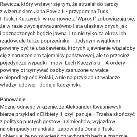
Rawicza, który wsławił się tym, że strzelał do tarczy
z wizerunkiem Jana Pawła II - przypomina Tusk.
I Tusk, i Kaczyński w rozmowie z "Wprost" zobowiązują się,
że w razie zwycięstwa zarówno lista ułaskawionych, jak
i odznaczonych będzie jawna. I to nie tylko za okres ich
rządów, ale także poprzednika. - Jedynym wyjątkiem
powinny być te ułaskawienia, których ujawnienie wiązałoby
się z naruszeniem tajemnicy państwowej, ale to przecież
pojedyncze wypadki - mówi Lech Kaczyński. - A ordery
powinny otrzymywać osoby zasłużone w walce
o niepodległość Polski, a nie na przykład utrwalacze
władzy ludowej - dodaje Kaczyński.
Panowanie
Można odnieść wrażenie, że Aleksander Kwaśniewski
bierze przykład z Elżbiety II, czyli panuje. - Trzeba skończyć
z polityką pustych gestów i uśmiechów, wyjazdów
na olimpiady i mundiale - zapowiada Donald Tusk.
I obiecuje, że po zwycięskich wyborach będzie znacznie