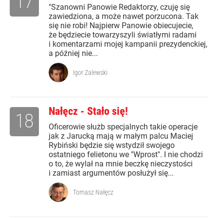
17
"Szanowni Panowie Redaktorzy, czuję się
zawiedziona, a może nawet porzucona. Tak
się nie robi! Najpierw Panowie obiecujecie,
że będziecie towarzyszyli światłymi radami
i komentarzami mojej kampanii prezydenckiej,
a później nie...
Igor Zalewski
Nałęcz - Stało się!
18
Oficerowie służb specjalnych takie operacje
jak z Jarucką mają w małym palcu Maciej
Rybiński będzie się wstydził swojego
ostatniego felietonu we "Wprost". I nie chodzi
o to, że wylał na mnie beczkę nieczystości
i zamiast argumentów posłużył się...
Tomasz Nałęcz