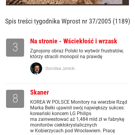
Spis treści
tygodnika Wprost nr 37/2005 (1189)
Na stronie - Wściekłość i wrzask
3
Zgnojony obraz Polski to wytwór frustratów,
którzy stracili monopol na prawdę
Stanisław Janecki
Skaner
8
KOREA W POLSCE Monitory na wierzbie Rząd
Marka Belki ujawnił swój największy sukces:
koreański koncern LG Philips
ma zainwestować aż 1,484 mld zł w fabrykę
monitorów ciekłokrystalicznych
w Kobierzycach pod Wrocławiem. Pracę