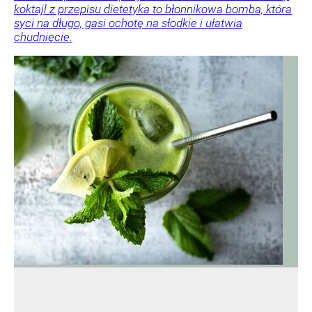
koktajl z przepisu dietetyka to błonnikowa bomba, która
syci na długo, gasi ochotę na słodkie i ułatwia
chudnięcie.