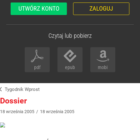
UTWÓRZ KONTO
ZALOGUJ
Czytaj lub pobierz
pdf
epub
mobi
Tygodnik Wprost
Dossier
18
września
2005
/
18
września
2005