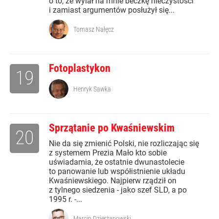
o to, że wylał na mnie beczkę nieczystości
i zamiast argumentów posłużył się...
Tomasz Nałęcz
Fotoplastykon
19
Henryk Sawka
Sprzątanie po Kwaśniewskim
20
Nie da się zmienić Polski, nie rozliczając się
z systemem Prezia Mało kto sobie
uświadamia, że ostatnie dwunastolecie
to panowanie lub współistnienie układu
Kwaśniewskiego. Najpierw rządził on
z tylnego siedzenia - jako szef SLD, a po
1995 r. -...
Marcin Dzierżanowski