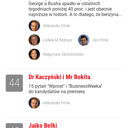
George`a Busha spadło w ostatnich
tygodniach poniżej 40 proc. i jest obecnie
najniższe w historii. A to dlatego, że benzyna...
Aleksander Piński
Ludwik M. Bednarz
Jan Piński
Małgorzata Zdziechowska
Dr Kaczyński i Mr Rokita
44
15 pytań "Wprost" i "BusinessWeeka"
do kandydatów na premiera
Aleksander Piński
Jajko Belki