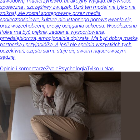
zawodową, macierzyństwo, atrakcyjny wygląd, aktywność
społeczną i szczęśliwy związek. Dziś ten model nie tylko nie
zniknął, ale został spotęgowany przez media
społecznościowe, kulturę nieustannego porównywania się
oraz wszechobecną presję osiągania sukcesu. Współczesna
Polka ma być piękna, zadbana, wysportowana,
przedsiębiorcza, emocjonalnie dojrzała. Ma być dobrą matką,
partnerką i przyjaciółką. A jeśli nie spełnia wszystkich tych
oczekiwań, często sama staje się swoim najsurowszym
sędzią.
Opinie i komentarze
Życie
Psychologia
Tylko u Nas