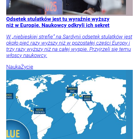
Odsetek stulatków jest tu wyraźnie wyższy
niż w Europie. Naukowcy odkryli ich sekret
W „niebieskiej strefie” na Sardynii odsetek stulatków jest
około pięć razy wyższy niż w pozostałej części Europy i
trzy razy wyższy niż na całej wyspie. Przyjrzeli się temu
włoscy naukowcy.
Nauka
Życie