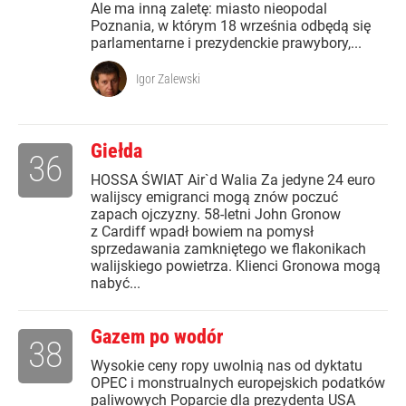
Ale ma inną zaletę: miasto nieopodal
Poznania, w którym 18 września odbędą się
parlamentarne i prezydenckie prawybory,...
Igor Zalewski
Giełda
36
HOSSA ŚWIAT Air`d Walia Za jedyne 24 euro
walijscy emigranci mogą znów poczuć
zapach ojczyzny. 58-letni John Gronow
z Cardiff wpadł bowiem na pomysł
sprzedawania zamkniętego we flakonikach
walijskiego powietrza. Klienci Gronowa mogą
nabyć...
Gazem po wodór
38
Wysokie ceny ropy uwolnią nas od dyktatu
OPEC i monstrualnych europejskich podatków
paliwowych Poparcie dla prezydenta USA