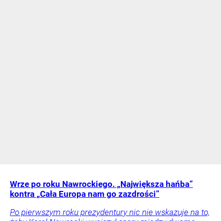
Wrze po roku Nawrockiego. „Największa hańba”
kontra „Cała Europa nam go zazdrości”
Po pierwszym roku prezydentury nic nie wskazuje na to,