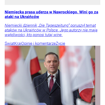
Niemiecka prasa uderza w Nawrockiego. Wini go za
ataki na Ukraińców
Niemiecki dziennik „Die Tageszeitung” poruszył temat
ataków na Ukraińców w Polsce. Jego autorzy nie mają
wątpliwości, kto ponosi tutaj winę.
Świat
Kraj
Opinie i komentarze
Życie