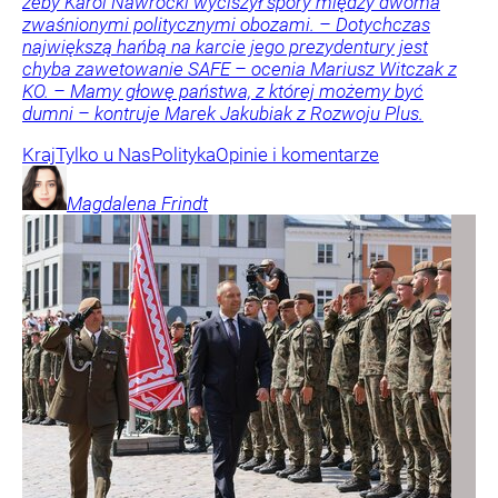
żeby Karol Nawrocki wyciszył spory między dwoma
zwaśnionymi politycznymi obozami. – Dotychczas
największą hańbą na karcie jego prezydentury jest
chyba zawetowanie SAFE – ocenia Mariusz Witczak z
KO. – Mamy głowę państwa, z której możemy być
dumni – kontruje Marek Jakubiak z Rozwoju Plus.
Kraj
Tylko u Nas
Polityka
Opinie i komentarze
Magdalena
Frindt