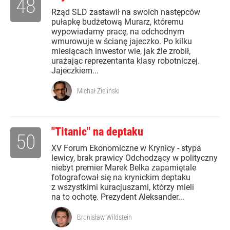
48
Rząd SLD zastawił na swoich następców
pułapkę budżetową Murarz, któremu
wypowiadamy pracę, na odchodnym
wmurowuje w ścianę jajeczko. Po kilku
miesiącach inwestor wie, jak źle zrobił,
urażając reprezentanta klasy robotniczej.
Jajeczkiem...
Michał Zieliński
"Titanic" na deptaku
50
XV Forum Ekonomiczne w Krynicy - stypa
lewicy, brak prawicy Odchodzący w polityczny
niebyt premier Marek Belka zapamiętale
fotografował się na krynickim deptaku
z wszystkimi kuracjuszami, którzy mieli
na to ochotę. Prezydent Aleksander...
Bronisław Wildstein