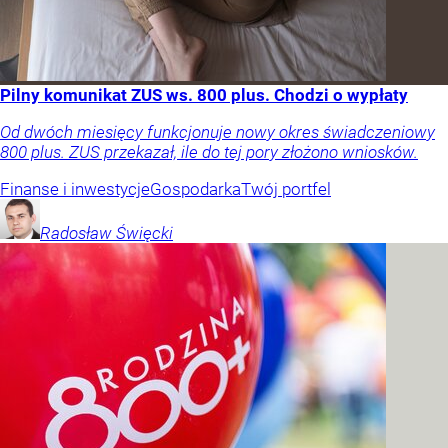
Pilny komunikat ZUS ws. 800 plus. Chodzi o wypłaty
Od dwóch miesięcy funkcjonuje nowy okres świadczeniowy
800 plus. ZUS przekazał, ile do tej pory złożono wniosków.
Finanse i inwestycje
Gospodarka
Twój portfel
Radosław
Święcki