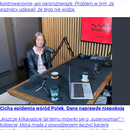
kontrowersyjne, ani najgroźniejsze. Problem w tym, że
wszyscy udawali, że tego nie widzą.
Cicha epidemia wśród Polek. Dane naprawdę niepokoją
Jeszcze kilkanaście lat temu mówiło się o „superwoman” –
kobiecie, która miała z powodzeniem łączyć karierę