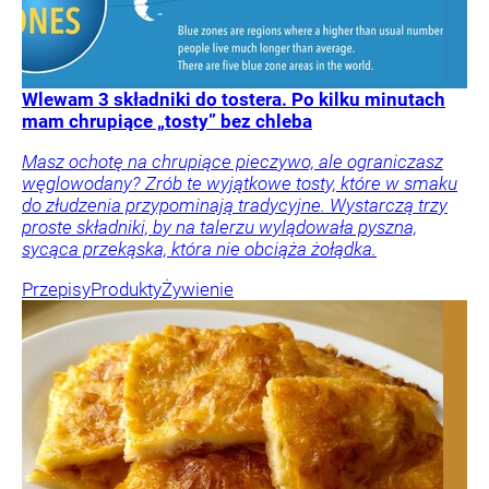
Wlewam 3 składniki do tostera. Po kilku minutach
mam chrupiące „tosty” bez chleba
Masz ochotę na chrupiące pieczywo, ale ograniczasz
węglowodany? Zrób te wyjątkowe tosty, które w smaku
do złudzenia przypominają tradycyjne. Wystarczą trzy
proste składniki, by na talerzu wylądowała pyszna,
sycąca przekąska, która nie obciąża żołądka.
Przepisy
Produkty
Żywienie