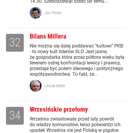
14.30. Sześćdziesiąt sześć lat temu...
Jan Piński
Bilans Millera
32
Nie można się dalej poddawać "kultowi" PKB
- to nowy kult liderów SLD Jest jasne,
że gospodarka która przez półtora wieku była
terenem ostrej konfrontacji lewicy i prawicy,
przestaje być polem ideowego i politycznego
współzawodnictwa. To fakt, że...
Leszek Miller
Wrzesińskie przełomy
34
Września zwiastowała przed laty powrót
do władzy komunistów, teraz potwierdzi ich
upadek Września nie jest Polską w pigułce.