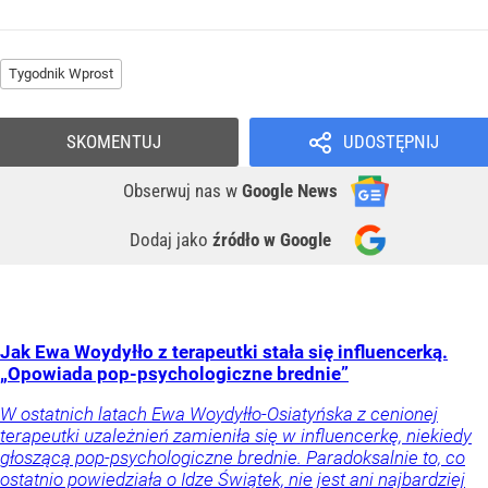
Tygodnik Wprost
SKOMENTUJ
UDOSTĘPNIJ
Obserwuj nas
w
Google News
Dodaj jako
źródło w Google
Jak Ewa Woydyłło z terapeutki stała się influencerką.
„Opowiada pop-psychologiczne brednie”
W ostatnich latach Ewa Woydyłło-Osiatyńska z cenionej
terapeutki uzależnień zamieniła się w influencerkę, niekiedy
głoszącą pop-psychologiczne brednie. Paradoksalnie to, co
ostatnio powiedziała o Idze Świątek, nie jest ani najbardziej