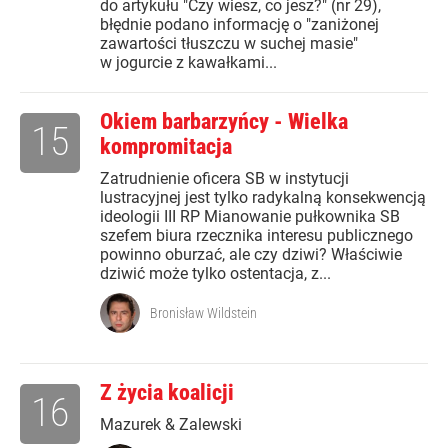
do artykułu "Czy wiesz, co jesz?" (nr 29),
błędnie podano informację o "zaniżonej
zawartości tłuszczu w suchej masie"
w jogurcie z kawałkami...
Okiem barbarzyńcy - Wielka
15
kompromitacja
Zatrudnienie oficera SB w instytucji
lustracyjnej jest tylko radykalną konsekwencją
ideologii III RP Mianowanie pułkownika SB
szefem biura rzecznika interesu publicznego
powinno oburzać, ale czy dziwi? Właściwie
dziwić może tylko ostentacja, z...
Bronisław Wildstein
Z życia koalicji
16
Mazurek & Zalewski