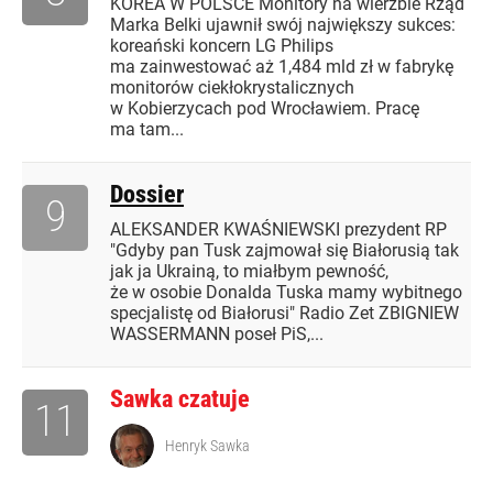
KOREA W POLSCE Monitory na wierzbie Rząd
Marka Belki ujawnił swój największy sukces:
koreański koncern LG Philips
ma zainwestować aż 1,484 mld zł w fabrykę
monitorów ciekłokrystalicznych
w Kobierzycach pod Wrocławiem. Pracę
ma tam...
Dossier
9
ALEKSANDER KWAŚNIEWSKI prezydent RP
"Gdyby pan Tusk zajmował się Białorusią tak
jak ja Ukrainą, to miałbym pewność,
że w osobie Donalda Tuska mamy wybitnego
specjalistę od Białorusi" Radio Zet ZBIGNIEW
WASSERMANN poseł PiS,...
Sawka czatuje
11
Henryk Sawka