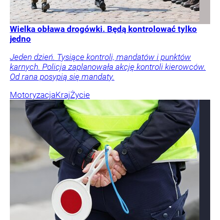
Wielka obława drogówki. Będą kontrolować tylko
jedno
Jeden dzień. Tysiące kontroli, mandatów i punktów
karnych. Policja zaplanowała akcję kontroli kierowców.
Od rana posypią się mandaty.
Motoryzacja
Kraj
Życie