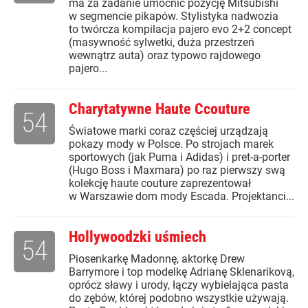
ma za zadanie umocnić pozycję Mitsubishi
w segmencie pikapów. Stylistyka nadwozia
to twórcza kompilacja pajero evo 2+2 concept
(masywność sylwetki, duża przestrzeń
wewnątrz auta) oraz typowo rajdowego
pajero...
Charytatywne Haute Ccouture
54
Światowe marki coraz częściej urządzają
pokazy mody w Polsce. Po strojach marek
sportowych (jak Puma i Adidas) i pret-a-porter
(Hugo Boss i Maxmara) po raz pierwszy swą
kolekcję haute couture zaprezentował
w Warszawie dom mody Escada. Projektanci...
Hollywoodzki uśmiech
54
Piosenkarkę Madonnę, aktorkę Drew
Barrymore i top modelkę Adrianę Sklenarikovą,
oprócz sławy i urody, łączy wybielająca pasta
do zębów, której podobno wszystkie używają.