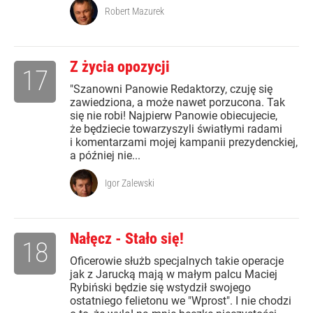
Robert Mazurek
Z życia opozycji
17
"Szanowni Panowie Redaktorzy, czuję się
zawiedziona, a może nawet porzucona. Tak
się nie robi! Najpierw Panowie obiecujecie,
że będziecie towarzyszyli światłymi radami
i komentarzami mojej kampanii prezydenckiej,
a później nie...
Igor Zalewski
Nałęcz - Stało się!
18
Oficerowie służb specjalnych takie operacje
jak z Jarucką mają w małym palcu Maciej
Rybiński będzie się wstydził swojego
ostatniego felietonu we "Wprost". I nie chodzi