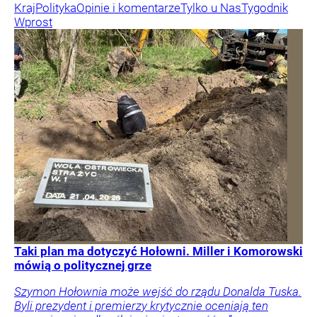
Kraj
Polityka
Opinie i komentarze
Tylko u Nas
Tygodnik
Wprost
Taki plan ma dotyczyć Hołowni. Miller i Komorowski
mówią o politycznej grze
Szymon Hołownia może wejść do rządu Donalda Tuska.
Byli prezydent i premierzy krytycznie oceniają ten