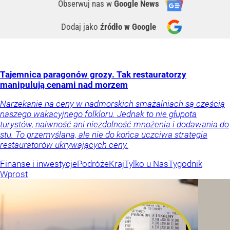
Obserwuj nas
w
Google News
Dodaj jako
źródło w Google
Tajemnica paragonów grozy. Tak restauratorzy
manipulują cenami nad morzem
Narzekanie na ceny w nadmorskich smażalniach są częścią
naszego wakacyjnego folkloru. Jednak to nie głupota
turystów, naiwność ani niezdolność mnożenia i dodawania do
stu. To przemyślana, ale nie do końca uczciwa strategia
restauratorów ukrywających ceny.
Finanse i inwestycje
Podróże
Kraj
Tylko u Nas
Tygodnik
Wprost