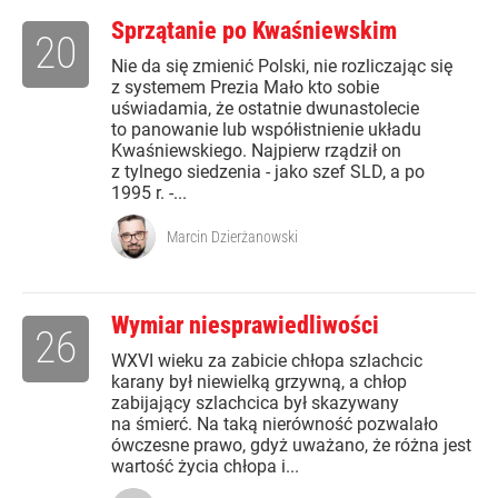
Sprzątanie po Kwaśniewskim
20
Nie da się zmienić Polski, nie rozliczając się
z systemem Prezia Mało kto sobie
uświadamia, że ostatnie dwunastolecie
to panowanie lub współistnienie układu
Kwaśniewskiego. Najpierw rządził on
z tylnego siedzenia - jako szef SLD, a po
1995 r. -...
Marcin Dzierżanowski
Wymiar niesprawiedliwości
26
WXVI wieku za zabicie chłopa szlachcic
karany był niewielką grzywną, a chłop
zabijający szlachcica był skazywany
na śmierć. Na taką nierówność pozwalało
ówczesne prawo, gdyż uważano, że różna jest
wartość życia chłopa i...