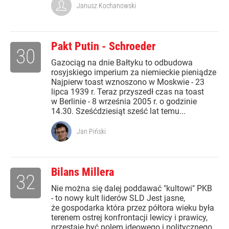
Janusz Kochanowski
Pakt Putin - Schroeder
30
Gazociąg na dnie Bałtyku to odbudowa
rosyjskiego imperium za niemieckie pieniądze
Najpierw toast wznoszono w Moskwie - 23
lipca 1939 r. Teraz przyszedł czas na toast
w Berlinie - 8 września 2005 r. o godzinie
14.30. Sześćdziesiąt sześć lat temu...
Jan Piński
Bilans Millera
32
Nie można się dalej poddawać "kultowi" PKB
- to nowy kult liderów SLD Jest jasne,
że gospodarka która przez półtora wieku była
terenem ostrej konfrontacji lewicy i prawicy,
przestaje być polem ideowego i politycznego