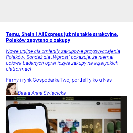
Temu, Shein i AliExpress już nie takie atrakcyjne.
Polaków zapytano o zakupy
Nowe unijne cła zmieniły zakupowe przyzwyczajenia
Polaków. Sondaż dla „Wprost” pokazuje, że niemal
połowa badanych ograniczyła zakupy na azjatyckich
platformach.
Firmy i rynki
Gospodarka
Twój portfel
Tylko u Nas
Beata Anna
Święcicka