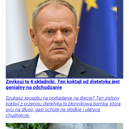
Zmiksuj te 4 składniki. Ten koktajl od dietetyka jest
genialny na odchudzanie
Szukasz sposobu na podjadanie na diecie? Ten zielony
koktajl z przepisu dietetyka to błonnikowa bomba, która
syci na długo, gasi ochotę na słodkie i ułatwia
chudnięcie.