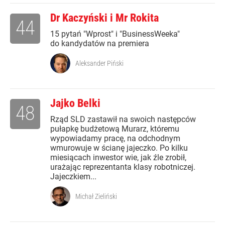
Dr Kaczyński i Mr Rokita
44
15 pytań "Wprost" i "BusinessWeeka"
do kandydatów na premiera
Aleksander Piński
Jajko Belki
48
Rząd SLD zastawił na swoich następców
pułapkę budżetową Murarz, któremu
wypowiadamy pracę, na odchodnym
wmurowuje w ścianę jajeczko. Po kilku
miesiącach inwestor wie, jak źle zrobił,
urażając reprezentanta klasy robotniczej.
Jajeczkiem...
Michał Zieliński