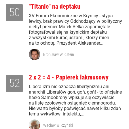
"Titanic" na deptaku
50
XV Forum Ekonomiczne w Krynicy - stypa
lewicy, brak prawicy Odchodzący w polityczny
niebyt premier Marek Belka zapamiętale
fotografował się na krynickim deptaku
z wszystkimi kuracjuszami, którzy mieli
na to ochotę. Prezydent Aleksander...
Bronisław Wildstein
2 x 2 = 4 - Papierek lakmusowy
52
Liberalizm nie oznacza libertynizmu ani
anarchii Liberałów goń, goń, goń! - to oficjalne
hasło Samoobrony wpisuje się oczywiście
na listę czołowych osiągnięć ciemnogrodu.
Nie warto byłoby poświęcać nawet kilku zdań
temu wykwitowi intelektu,...
Wacław Wilczyński