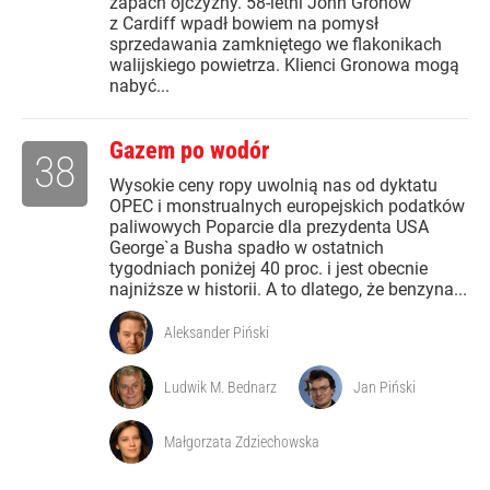
zapach ojczyzny. 58-letni John Gronow
z Cardiff wpadł bowiem na pomysł
sprzedawania zamkniętego we flakonikach
walijskiego powietrza. Klienci Gronowa mogą
nabyć...
Gazem po wodór
38
Wysokie ceny ropy uwolnią nas od dyktatu
OPEC i monstrualnych europejskich podatków
paliwowych Poparcie dla prezydenta USA
George`a Busha spadło w ostatnich
tygodniach poniżej 40 proc. i jest obecnie
najniższe w historii. A to dlatego, że benzyna...
Aleksander Piński
Ludwik M. Bednarz
Jan Piński
Małgorzata Zdziechowska