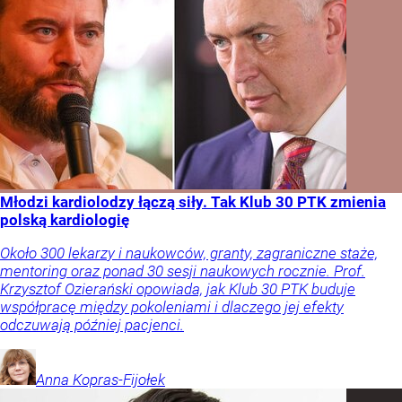
Młodzi kardiolodzy łączą siły. Tak Klub 30 PTK zmienia
polską kardiologię
Około 300 lekarzy i naukowców, granty, zagraniczne staże,
mentoring oraz ponad 30 sesji naukowych rocznie. Prof.
Krzysztof Ozierański opowiada, jak Klub 30 PTK buduje
współpracę między pokoleniami i dlaczego jej efekty
odczuwają później pacjenci.
Anna
Kopras-Fijołek