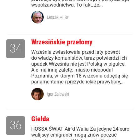
współzawodnictwa. To fakt, że...
Leszek Miller
Wrzesińskie przełomy
34
Września zwiastowała przed laty powrót
do władzy komunistów, teraz potwierdzi ich
upadek Września nie jest Polską w pigułce.
Ale ma inną zaletę: miasto nieopodal
Poznania, w którym 18 września odbędą się
parlamentarne i prezydenckie prawybory,...
Igor Zalewski
Giełda
36
HOSSA ŚWIAT Air`d Walia Za jedyne 24 euro
walijscy emigranci mogą znów poczuć