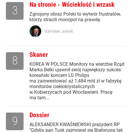
Na stronie - Wściekłość i wrzask
3
Zgnojony obraz Polski to wytwór frustratów,
którzy stracili monopol na prawdę
Stanisław Janecki
Skaner
8
KOREA W POLSCE Monitory na wierzbie Rząd
Marka Belki ujawnił swój największy sukces:
koreański koncern LG Philips
ma zainwestować aż 1,484 mld zł w fabrykę
monitorów ciekłokrystalicznych
w Kobierzycach pod Wrocławiem. Pracę
ma tam...
Dossier
9
ALEKSANDER KWAŚNIEWSKI prezydent RP
"Gdyby pan Tusk zajmował się Białorusią tak