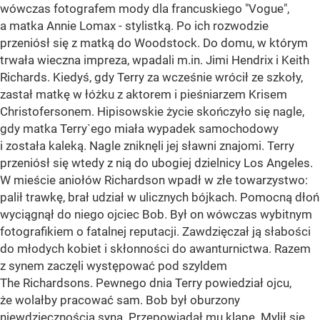
wówczas fotografem mody dla francuskiego "Vogue",
a matka Annie Lomax - stylistką. Po ich rozwodzie
przeniósł się z matką do Woodstock. Do domu, w którym
trwała wieczna impreza, wpadali m.in. Jimi Hendrix i Keith
Richards. Kiedyś, gdy Terry za wcześnie wrócił ze szkoły,
zastał matkę w łóżku z aktorem i pieśniarzem Krisem
Christofersonem. Hipisowskie życie skończyło się nagle,
gdy matka Terry`ego miała wypadek samochodowy
i została kaleką. Nagle zniknęli jej sławni znajomi. Terry
przeniósł się wtedy z nią do ubogiej dzielnicy Los Angeles.
W mieście aniołów Richardson wpadł w złe towarzystwo:
palił trawkę, brał udział w ulicznych bójkach. Pomocną dłoń
wyciągnął do niego ojciec Bob. Był on wówczas wybitnym
fotografikiem o fatalnej reputacji. Zawdzięczał ją słabości
do młodych kobiet i skłonności do awanturnictwa. Razem
z synem zaczęli występować pod szyldem
The Richardsons. Pewnego dnia Terry powiedział ojcu,
że wolałby pracować sam. Bob był oburzony
niewdzięcznością syna. Przepowiadał mu klapę. Mylił się.