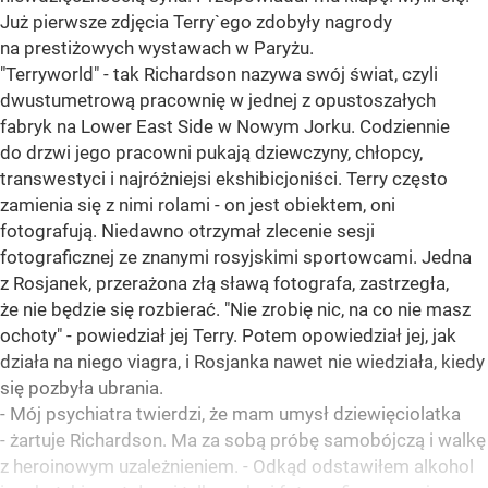
Już pierwsze zdjęcia Terry`ego zdobyły nagrody
na prestiżowych wystawach w Paryżu.
"Terryworld" - tak Richardson nazywa swój świat, czyli
dwustumetrową pracownię w jednej z opustoszałych
fabryk na Lower East Side w Nowym Jorku. Codziennie
do drzwi jego pracowni pukają dziewczyny, chłopcy,
transwestyci i najróżniejsi ekshibicjoniści. Terry często
zamienia się z nimi rolami - on jest obiektem, oni
fotografują. Niedawno otrzymał zlecenie sesji
fotograficznej ze znanymi rosyjskimi sportowcami. Jedna
z Rosjanek, przerażona złą sławą fotografa, zastrzegła,
że nie będzie się rozbierać. "Nie zrobię nic, na co nie masz
ochoty" - powiedział jej Terry. Potem opowiedział jej, jak
działa na niego viagra, i Rosjanka nawet nie wiedziała, kiedy
się pozbyła ubrania.
- Mój psychiatra twierdzi, że mam umysł dziewięciolatka
- żartuje Richardson. Ma za sobą próbę samobójczą i walkę
z heroinowym uzależnieniem. - Odkąd odstawiłem alkohol