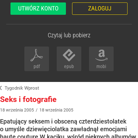
UTWÓRZ KONTO
ZALOGUJ
Czytaj lub pobierz
pdf
epub
mobi
Tygodnik Wprost
Seks i fotografie
18
września
2005
/
18
września
2005
Epatujący seksem i obsceną czterdziestolatek
o umyśle dziewięciolatka zawładnął emocjami
haute couture W kąciku, wśród pięknych albumów