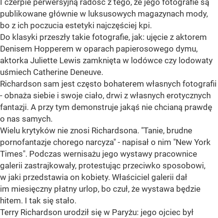
I czerpie perwersyjną radość z tego, że jego fotografie są
publikowane głównie w luksusowych magazynach mody,
bo z ich poczucia estetyki najczęściej kpi.
Do klasyki przeszły takie fotografie, jak: ujęcie z aktorem
Denisem Hopperem w oparach papierosowego dymu,
aktorka Juliette Lewis zamknięta w lodówce czy lodowaty
uśmiech Catherine Deneuve.
Richardson sam jest często bohaterem własnych fotografii
- obnaża siebie i swoje ciało, drwi z własnych erotycznych
fantazji. A przy tym demonstruje jakąś nie chcianą prawdę
o nas samych.
Wielu krytyków nie znosi Richardsona. "Tanie, brudne
pornofantazje chorego narcyza" - napisał o nim "New York
Times". Podczas wernisażu jego wystawy pracownice
galerii zastrajkowały, protestując przeciwko sposobowi,
w jaki przedstawia on kobiety. Właściciel galerii dał
im miesięczny płatny urlop, bo czuł, że wystawa będzie
hitem. I tak się stało.
Terry Richardson urodził się w Paryżu: jego ojciec był