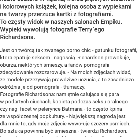
i kolorowych książek, kolejna osoba z wypiekami
na twarzy przerzuca kartki z fotografiami.
To częsty widok w naszych salonach Empiku.
Wypieki wywołują fotografie Terry`ego
Richardsona.
Jest on twórcą tak zwanego porno chic - gatunku fotografii,
która epatuje seksem i nagością. Richardson prowokuje,
oburza, niektórych śmieszy, a fanów pornografii
zdecydowanie rozczarowuje. - Na moich zdjęciach widać,
że modele przeżywają prawdziwe uczucia, a to zasadniczo
odróżnia je od pornografii - tłumaczy.
Fotografie Richardsona: namiętnie całująca się para
w podartych ciuchach, kobieta podczas seksu oralnego
czy nagi facet w pelerynce Batmana - to często kpina
ze współczesnej popkultury. - Największą nagrodą jest
dla mnie to, gdy moje zdjęcie wywołuje szczery uśmiech.
Bo sztuka powinna być śmieszna - twierdzi Richardson.