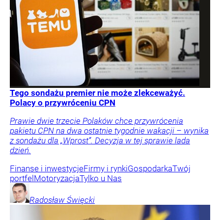
Tego sondażu premier nie może zlekceważyć.
Polacy o przywróceniu CPN
Prawie dwie trzecie Polaków chce przywrócenia
pakietu CPN na dwa ostatnie tygodnie wakacji – wynika
z sondażu dla „Wprost”. Decyzja w tej sprawie lada
dzień.
Finanse i inwestycje
Firmy i rynki
Gospodarka
Twój
portfel
Motoryzacja
Tylko u Nas
Radosław
Święcki