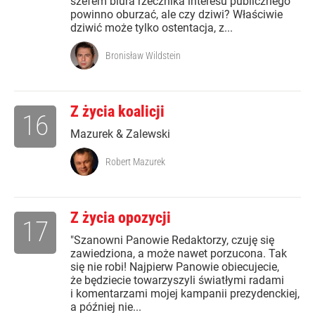
szefem biura rzecznika interesu publicznego
powinno oburzać, ale czy dziwi? Właściwie
dziwić może tylko ostentacja, z...
Bronisław Wildstein
Z życia koalicji
16
Mazurek & Zalewski
Robert Mazurek
Z życia opozycji
17
"Szanowni Panowie Redaktorzy, czuję się
zawiedziona, a może nawet porzucona. Tak
się nie robi! Najpierw Panowie obiecujecie,
że będziecie towarzyszyli światłymi radami
i komentarzami mojej kampanii prezydenckiej,
a później nie...