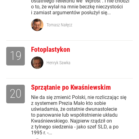
ostatniego felietonu we "Wprost". I nie chodzi
o to, że wylał na mnie beczkę nieczystości
i zamiast argumentów posłużył się...
Tomasz Nałęcz
Fotoplastykon
19
Henryk Sawka
Sprzątanie po Kwaśniewskim
20
Nie da się zmienić Polski, nie rozliczając się
z systemem Prezia Mało kto sobie
uświadamia, że ostatnie dwunastolecie
to panowanie lub współistnienie układu
Kwaśniewskiego. Najpierw rządził on
z tylnego siedzenia - jako szef SLD, a po
1995 r. -...