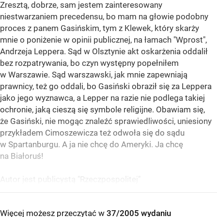
Zresztą, dobrze, sam jestem zainteresowany
niestwarzaniem precedensu, bo mam na głowie podobny
proces z panem Gasińskim, tym z Klewek, który skarży
mnie o poniżenie w opinii publicznej, na łamach "Wprost",
Andrzeja Leppera. Sąd w Olsztynie akt oskarżenia oddalił
bez rozpatrywania, bo czyn występny popełniłem
w Warszawie. Sąd warszawski, jak mnie zapewniają
prawnicy, też go oddali, bo Gasiński obraził się za Leppera
jako jego wyznawca, a Lepper na razie nie podlega takiej
ochronie, jaką cieszą się symbole religijne. Obawiam się,
że Gasiński, nie mogąc znaleźć sprawiedliwości, uniesiony
przykładem Cimoszewicza też odwoła się do sądu
w Spartanburgu. A ja nie chcę do Ameryki. Ja chcę
na Białoruś!
Autor jest publicystą "Rzeczpospolitej"
Więcej możesz przeczytać w
37/2005 wydaniu