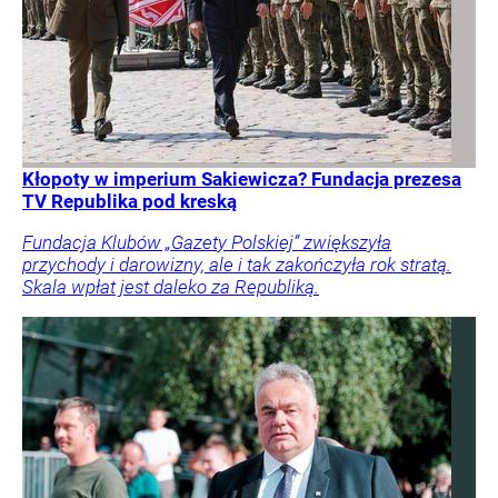
Kłopoty w imperium Sakiewicza? Fundacja prezesa
TV Republika pod kreską
Fundacja Klubów „Gazety Polskiej” zwiększyła
przychody i darowizny, ale i tak zakończyła rok stratą.
Skala wpłat jest daleko za Republiką.