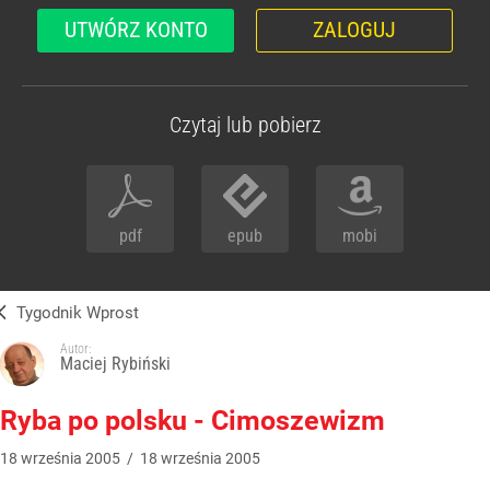
UTWÓRZ KONTO
ZALOGUJ
Czytaj lub pobierz
pdf
epub
mobi
Tygodnik Wprost
Autor:
Maciej Rybiński
Ryba po polsku - Cimoszewizm
18
września
2005
/
18
września
2005