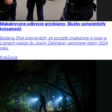
Makabryczne odkrycie grzybiarzy. Służby potwierdziły
tożsamość
Badania DNA potwierdziły, że szczątki znalezione w lesie w
Lisinach należą do Jowity Zielińskiej, zaginionej latem 2024
roku.
Kraj
Życie