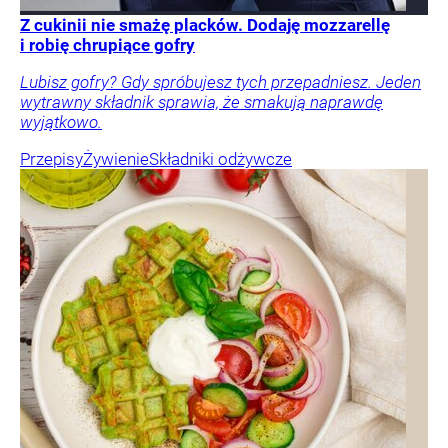
Z cukinii nie smażę placków. Dodaję mozzarellę
i robię chrupiące gofry
Lubisz gofry? Gdy spróbujesz tych przepadniesz. Jeden
wytrawny składnik sprawia, że smakują naprawdę
wyjątkowo.
Przepisy
Żywienie
Składniki odżywcze