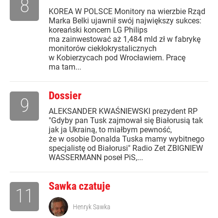
8
KOREA W POLSCE Monitory na wierzbie Rząd
Marka Belki ujawnił swój największy sukces:
koreański koncern LG Philips
ma zainwestować aż 1,484 mld zł w fabrykę
monitorów ciekłokrystalicznych
w Kobierzycach pod Wrocławiem. Pracę
ma tam...
Dossier
9
ALEKSANDER KWAŚNIEWSKI prezydent RP
"Gdyby pan Tusk zajmował się Białorusią tak
jak ja Ukrainą, to miałbym pewność,
że w osobie Donalda Tuska mamy wybitnego
specjalistę od Białorusi" Radio Zet ZBIGNIEW
WASSERMANN poseł PiS,...
Sawka czatuje
11
Henryk Sawka