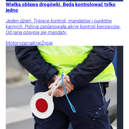
Wielka obława drogówki. Będą kontrolować tylko
jedno
Jeden dzień. Tysiące kontroli, mandatów i punktów
karnych. Policja zaplanowała akcję kontroli kierowców.
Od rana posypią się mandaty.
Motoryzacja
Kraj
Życie