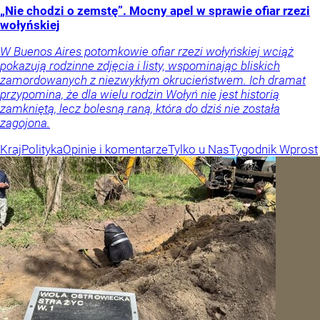
„Nie chodzi o zemstę”. Mocny apel w sprawie ofiar rzezi
wołyńskiej
W Buenos Aires potomkowie ofiar rzezi wołyńskiej wciąż
pokazują rodzinne zdjęcia i listy, wspominając bliskich
zamordowanych z niezwykłym okrucieństwem. Ich dramat
przypomina, że dla wielu rodzin Wołyń nie jest historią
zamkniętą, lecz bolesną raną, która do dziś nie została
zagojona.
Kraj
Polityka
Opinie i komentarze
Tylko u Nas
Tygodnik Wprost