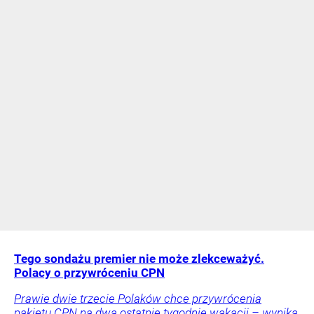
Tego sondażu premier nie może zlekceważyć.
Polacy o przywróceniu CPN
Prawie dwie trzecie Polaków chce przywrócenia
pakietu CPN na dwa ostatnie tygodnie wakacji – wynika