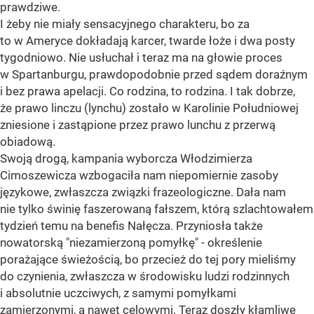
prawdziwe.
I żeby nie miały sensacyjnego charakteru, bo za
to w Ameryce dokładają karcer, twarde łoże i dwa posty
tygodniowo. Nie usłuchał i teraz ma na głowie proces
w Spartanburgu, prawdopodobnie przed sądem doraźnym
i bez prawa apelacji. Co rodzina, to rodzina. I tak dobrze,
że prawo linczu (lynchu) zostało w Karolinie Południowej
zniesione i zastąpione przez prawo lunchu z przerwą
obiadową.
Swoją drogą, kampania wyborcza Włodzimierza
Cimoszewicza wzbogaciła nam niepomiernie zasoby
językowe, zwłaszcza związki frazeologiczne. Dała nam
nie tylko świnię faszerowaną fałszem, którą szlachtowałem
tydzień temu na benefis Nałęcza. Przyniosła także
nowatorską "niezamierzoną pomyłkę" - określenie
porażające świeżością, bo przecież do tej pory mieliśmy
do czynienia, zwłaszcza w środowisku ludzi rodzinnych
i absolutnie uczciwych, z samymi pomyłkami
zamierzonymi, a nawet celowymi. Teraz doszły kłamliwe