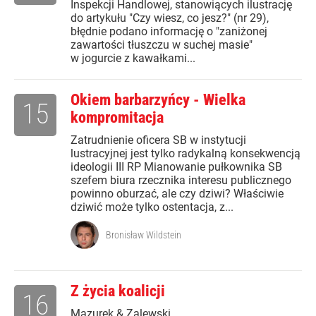
Inspekcji Handlowej, stanowiących ilustrację
do artykułu "Czy wiesz, co jesz?" (nr 29),
błędnie podano informację o "zaniżonej
zawartości tłuszczu w suchej masie"
w jogurcie z kawałkami...
Okiem barbarzyńcy - Wielka
15
kompromitacja
Zatrudnienie oficera SB w instytucji
lustracyjnej jest tylko radykalną konsekwencją
ideologii III RP Mianowanie pułkownika SB
szefem biura rzecznika interesu publicznego
powinno oburzać, ale czy dziwi? Właściwie
dziwić może tylko ostentacja, z...
Bronisław Wildstein
Z życia koalicji
16
Mazurek & Zalewski