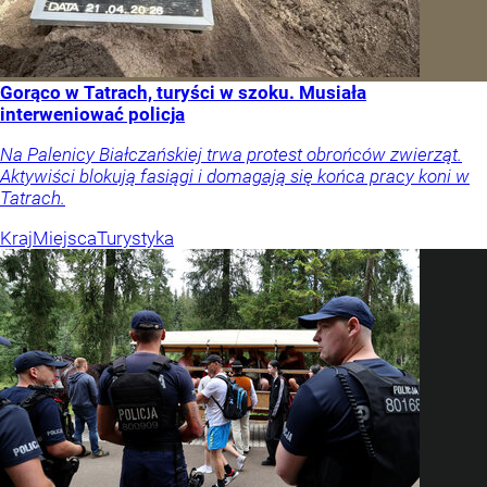
Gorąco w Tatrach, turyści w szoku. Musiała
interweniować policja
Na Palenicy Białczańskiej trwa protest obrońców zwierząt.
Aktywiści blokują fasiągi i domagają się końca pracy koni w
Tatrach.
Kraj
Miejsca
Turystyka