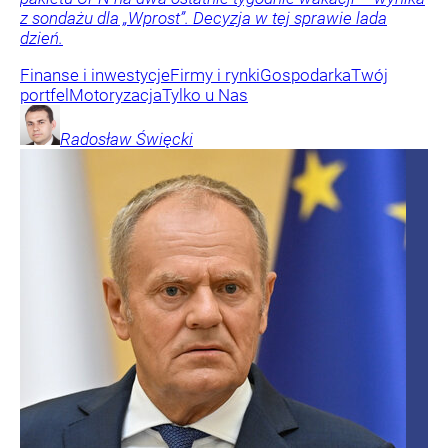
z sondażu dla „Wprost”. Decyzja w tej sprawie lada
dzień.
Finanse i inwestycje
Firmy i rynki
Gospodarka
Twój
portfel
Motoryzacja
Tylko u Nas
Radosław
Święcki