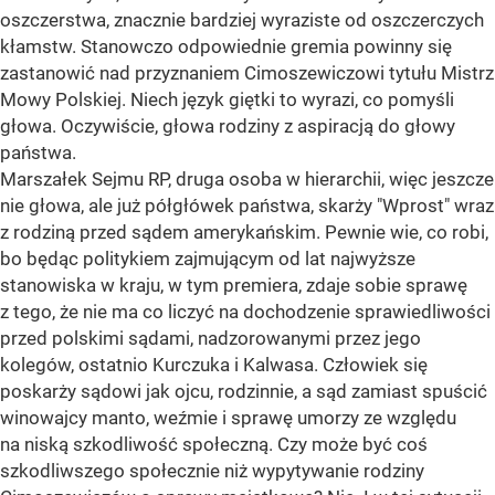
oszczerstwa, znacznie bardziej wyraziste od oszczerczych
kłamstw. Stanowczo odpowiednie gremia powinny się
zastanowić nad przyznaniem Cimoszewiczowi tytułu Mistrz
Mowy Polskiej. Niech język giętki to wyrazi, co pomyśli
głowa. Oczywiście, głowa rodziny z aspiracją do głowy
państwa.
Marszałek Sejmu RP, druga osoba w hierarchii, więc jeszcze
nie głowa, ale już półgłówek państwa, skarży "Wprost" wraz
z rodziną przed sądem amerykańskim. Pewnie wie, co robi,
bo będąc politykiem zajmującym od lat najwyższe
stanowiska w kraju, w tym premiera, zdaje sobie sprawę
z tego, że nie ma co liczyć na dochodzenie sprawiedliwości
przed polskimi sądami, nadzorowanymi przez jego
kolegów, ostatnio Kurczuka i Kalwasa. Człowiek się
poskarży sądowi jak ojcu, rodzinnie, a sąd zamiast spuścić
winowajcy manto, weźmie i sprawę umorzy ze względu
na niską szkodliwość społeczną. Czy może być coś
szkodliwszego społecznie niż wypytywanie rodziny