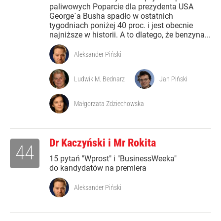
paliwowych Poparcie dla prezydenta USA
George`a Busha spadło w ostatnich
tygodniach poniżej 40 proc. i jest obecnie
najniższe w historii. A to dlatego, że benzyna...
Aleksander Piński
Ludwik M. Bednarz
Jan Piński
Małgorzata Zdziechowska
Dr Kaczyński i Mr Rokita
44
15 pytań "Wprost" i "BusinessWeeka"
do kandydatów na premiera
Aleksander Piński