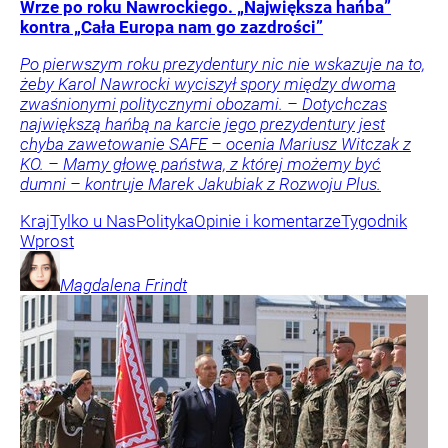
Wrze po roku Nawrockiego. „Największa hańba”
kontra „Cała Europa nam go zazdrości”
Po pierwszym roku prezydentury nic nie wskazuje na to,
żeby Karol Nawrocki wyciszył spory między dwoma
zwaśnionymi politycznymi obozami. – Dotychczas
największą hańbą na karcie jego prezydentury jest
chyba zawetowanie SAFE – ocenia Mariusz Witczak z
KO. – Mamy głowę państwa, z której możemy być
dumni – kontruje Marek Jakubiak z Rozwoju Plus.
Kraj
Tylko u Nas
Polityka
Opinie i komentarze
Tygodnik
Wprost
Magdalena
Frindt