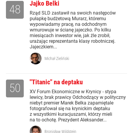
Jajko Belki
48
Rząd SLD zastawił na swoich następców
pułapkę budżetową Murarz, któremu
wypowiadamy pracę, na odchodnym
wmurowuje w ścianę jajeczko. Po kilku
miesiącach inwestor wie, jak źle zrobił,
urażając reprezentanta klasy robotniczej.
Jajeczkiem...
Michał Zieliński
"Titanic" na deptaku
50
XV Forum Ekonomiczne w Krynicy - stypa
lewicy, brak prawicy Odchodzący w polityczny
niebyt premier Marek Belka zapamiętale
fotografował się na krynickim deptaku
z wszystkimi kuracjuszami, którzy mieli
na to ochotę. Prezydent Aleksander...
Bronisław Wildstein