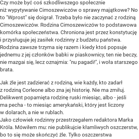
Czy może być coś szkodliwszego społecznie
niż wypytywanie Cimoszewiczów o sprawy majątkowe? No
to "Wprost" się doigrał. Trzeba było nie zaczynać z rodziną
Cimoszewiczów. Rodzina Cimoszewiczów to podstawowa
komórka społeczeństwa. Chroniona jest przez konstytucję
i przysługuje jej zasiłek rodzinny z budżetu państwa.
Rodzina zawsze trzyma się razem i kiedy ktoś popsuje
jednemu z jej członków babki w piaskownicy, ten nie beczy,
nie mazgai się, lecz oznajmia: "nu pagadi!", i woła starszego
brata.
Jak źle jest zadzierać z rodziną, wie każdy, kto zadarł
z rodziną Corleone albo zna jej historię. Nie ma zmiłuj.
Delikwent popamięta rodzinę ruski miesiąc, albo - jeśli
ma pecha - to miesiąc amerykański, który jest liczony
w dolarach, a nie w rublach.
Jako człowiek rodzinny przestrzegałem redaktora Marka
Króla. Mówiłem mu: nie publikujcie kłamliwych oszczerstw,
bo to się może skończyć źle. Tylko oszczerstwa