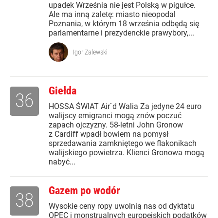
upadek Września nie jest Polską w pigułce.
Ale ma inną zaletę: miasto nieopodal
Poznania, w którym 18 września odbędą się
parlamentarne i prezydenckie prawybory,...
Igor Zalewski
Giełda
36
HOSSA ŚWIAT Air`d Walia Za jedyne 24 euro
walijscy emigranci mogą znów poczuć
zapach ojczyzny. 58-letni John Gronow
z Cardiff wpadł bowiem na pomysł
sprzedawania zamkniętego we flakonikach
walijskiego powietrza. Klienci Gronowa mogą
nabyć...
Gazem po wodór
38
Wysokie ceny ropy uwolnią nas od dyktatu
OPEC i monstrualnych europejskich podatków