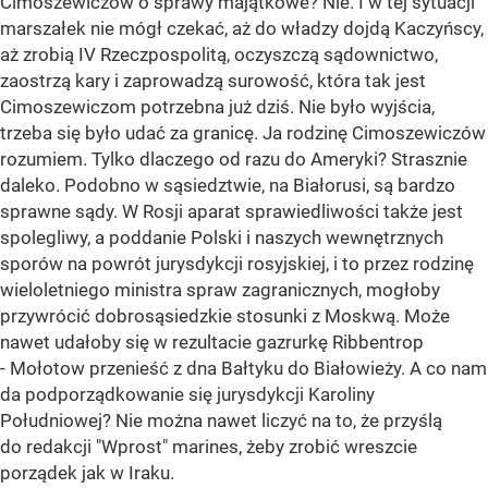
Cimoszewiczów o sprawy majątkowe? Nie. I w tej sytuacji
marszałek nie mógł czekać, aż do władzy dojdą Kaczyńscy,
aż zrobią IV Rzeczpospolitą, oczyszczą sądownictwo,
zaostrzą kary i zaprowadzą surowość, która tak jest
Cimoszewiczom potrzebna już dziś. Nie było wyjścia,
trzeba się było udać za granicę. Ja rodzinę Cimoszewiczów
rozumiem. Tylko dlaczego od razu do Ameryki? Strasznie
daleko. Podobno w sąsiedztwie, na Białorusi, są bardzo
sprawne sądy. W Rosji aparat sprawiedliwości także jest
spolegliwy, a poddanie Polski i naszych wewnętrznych
sporów na powrót jurysdykcji rosyjskiej, i to przez rodzinę
wieloletniego ministra spraw zagranicznych, mogłoby
przywrócić dobrosąsiedzkie stosunki z Moskwą. Może
nawet udałoby się w rezultacie gazrurkę Ribbentrop
- Mołotow przenieść z dna Bałtyku do Białowieży. A co nam
da podporządkowanie się jurysdykcji Karoliny
Południowej? Nie można nawet liczyć na to, że przyślą
do redakcji "Wprost" marines, żeby zrobić wreszcie
porządek jak w Iraku.