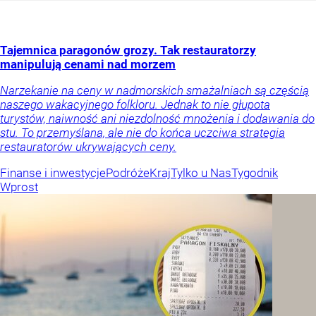
Tajemnica paragonów grozy. Tak restauratorzy
manipulują cenami nad morzem
Narzekanie na ceny w nadmorskich smażalniach są częścią
naszego wakacyjnego folkloru. Jednak to nie głupota
turystów, naiwność ani niezdolność mnożenia i dodawania do
stu. To przemyślana, ale nie do końca uczciwa strategia
restauratorów ukrywających ceny.
Finanse i inwestycje
Podróże
Kraj
Tylko u Nas
Tygodnik
Wprost