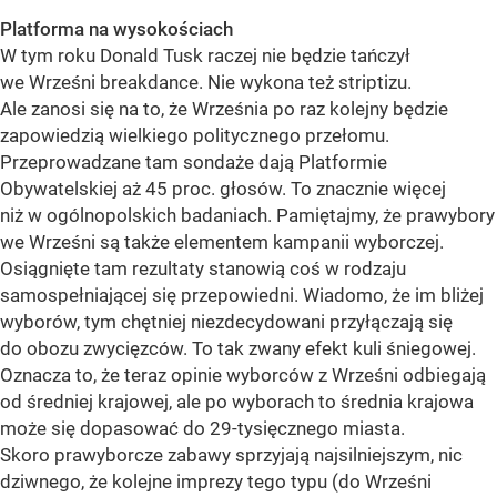
Platforma na wysokościach
W tym roku Donald Tusk raczej nie będzie tańczył
we Wrześni breakdance. Nie wykona też striptizu.
Ale zanosi się na to, że Września po raz kolejny będzie
zapowiedzią wielkiego politycznego przełomu.
Przeprowadzane tam sondaże dają Platformie
Obywatelskiej aż 45 proc. głosów. To znacznie więcej
niż w ogólnopolskich badaniach. Pamiętajmy, że prawybory
we Wrześni są także elementem kampanii wyborczej.
Osiągnięte tam rezultaty stanowią coś w rodzaju
samospełniającej się przepowiedni. Wiadomo, że im bliżej
wyborów, tym chętniej niezdecydowani przyłączają się
do obozu zwycięzców. To tak zwany efekt kuli śniegowej.
Oznacza to, że teraz opinie wyborców z Wrześni odbiegają
od średniej krajowej, ale po wyborach to średnia krajowa
może się dopasować do 29-tysięcznego miasta.
Skoro prawyborcze zabawy sprzyjają najsilniejszym, nic
dziwnego, że kolejne imprezy tego typu (do Wrześni