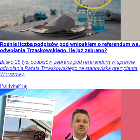
Rośnie liczba podpisów pod wnioskiem o referendum ws.
odwołania Trzaskowskiego. Ile już zebrano?
Blisko 28 tys. podpisów zebrano pod referendum w sprawie
odwołania Rafała Trzaskowskiego ze stanowiska prezydenta
Warszawy.
Polityka
Kraj