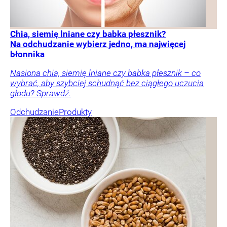
Chia, siemię lniane czy babka płesznik?
Na odchudzanie wybierz jedno, ma najwięcej
błonnika
Nasiona chia, siemię lniane czy babka płesznik – co
wybrać, aby szybciej schudnąć bez ciągłego uczucia
głodu? Sprawdź.
Odchudzanie
Produkty