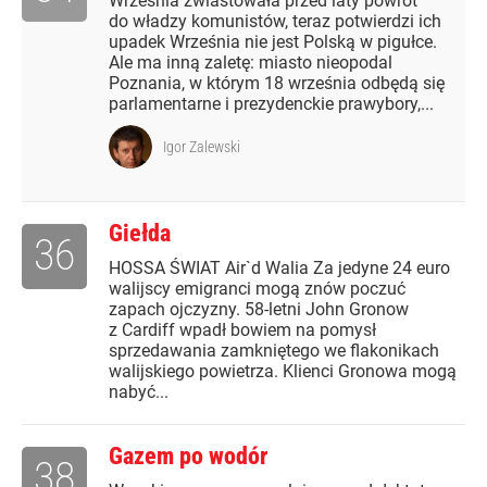
Września zwiastowała przed laty powrót
do władzy komunistów, teraz potwierdzi ich
upadek Września nie jest Polską w pigułce.
Ale ma inną zaletę: miasto nieopodal
Poznania, w którym 18 września odbędą się
parlamentarne i prezydenckie prawybory,...
Igor Zalewski
Giełda
36
HOSSA ŚWIAT Air`d Walia Za jedyne 24 euro
walijscy emigranci mogą znów poczuć
zapach ojczyzny. 58-letni John Gronow
z Cardiff wpadł bowiem na pomysł
sprzedawania zamkniętego we flakonikach
walijskiego powietrza. Klienci Gronowa mogą
nabyć...
Gazem po wodór
38