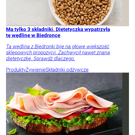
Ma tylko 3 składniki. Dietetyczka wypatrzyła
tę wędlinę w Biedronce
Ta wędlina z Biedronki bije na głowę większość
sklepowych propozycji. Zachwycił nawet znaną
dietetyczkę. Sprawdź dlaczego.
Produkty
Żywienie
Składniki odżywcze