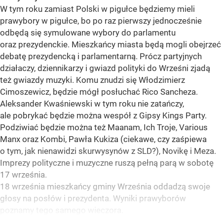
W tym roku zamiast Polski w pigułce będziemy mieli
prawybory w pigułce, bo po raz pierwszy jednocześnie
odbędą się symulowane wybory do parlamentu
oraz prezydenckie. Mieszkańcy miasta będą mogli obejrzeć
debatę prezydencką i parlamentarną. Prócz partyjnych
działaczy, dziennikarzy i gwiazd polityki do Wrześni zjadą
też gwiazdy muzyki. Komu znudzi się Włodzimierz
Cimoszewicz, będzie mógł posłuchać Rico Sancheza.
Aleksander Kwaśniewski w tym roku nie zatańczy,
ale pobrykać będzie można wespół z Gipsy Kings Party.
Podziwiać będzie można też Maanam, Ich Troje, Various
Manx oraz Kombi, Pawła Kukiza (ciekawe, czy zaśpiewa
o tym, jak nienawidzi skurwysynów z SLD?), Novikę i Meza.
Imprezy polityczne i muzyczne ruszą pełną parą w sobotę
17 września.
18 września mieszkańcy gminy Września oddadzą swoje
głosy na posłów i prezydenta. Wyniki prawyborów
poznamy tego samego wieczora.