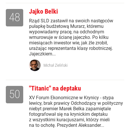
Jajko Belki
48
Rząd SLD zastawił na swoich następców
pułapkę budżetową Murarz, któremu
wypowiadamy pracę, na odchodnym
wmurowuje w ścianę jajeczko. Po kilku
miesiącach inwestor wie, jak źle zrobił,
urażając reprezentanta klasy robotniczej.
Jajeczkiem...
Michał Zieliński
"Titanic" na deptaku
50
XV Forum Ekonomiczne w Krynicy - stypa
lewicy, brak prawicy Odchodzący w polityczny
niebyt premier Marek Belka zapamiętale
fotografował się na krynickim deptaku
z wszystkimi kuracjuszami, którzy mieli
na to ochotę. Prezydent Aleksander...