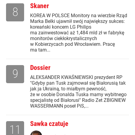
Skaner
8
KOREA W POLSCE Monitory na wierzbie Rząd
Marka Belki ujawnił swój największy sukces:
koreański koncern LG Philips
ma zainwestować aż 1,484 mld zł w fabrykę
monitorów ciekłokrystalicznych
w Kobierzycach pod Wrocławiem. Pracę
ma tam...
Dossier
9
ALEKSANDER KWAŚNIEWSKI prezydent RP
"Gdyby pan Tusk zajmował się Białorusią tak
jak ja Ukrainą, to miałbym pewność,
że w osobie Donalda Tuska mamy wybitnego
specjalistę od Białorusi" Radio Zet ZBIGNIEW
WASSERMANN poseł PiS,...
Sawka czatuje
11