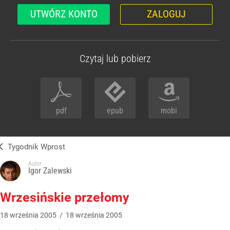
UTWÓRZ KONTO
ZALOGUJ
Czytaj lub pobierz
pdf
epub
mobi
Tygodnik Wprost
Autor:
Igor Zalewski
Wrzesińskie przełomy
18
września
2005
/
18
września
2005