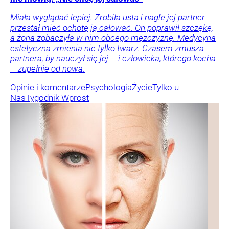
Miała wyglądać lepiej. Zrobiła usta i nagle jej partner
przestał mieć ochotę ją całować. On poprawił szczękę,
a żona zobaczyła w nim obcego mężczyznę. Medycyna
estetyczna zmienia nie tylko twarz. Czasem zmusza
partnera, by nauczył się jej – i człowieka, którego kocha
– zupełnie od nowa.
Opinie i komentarze
Psychologia
Życie
Tylko u
Nas
Tygodnik Wprost