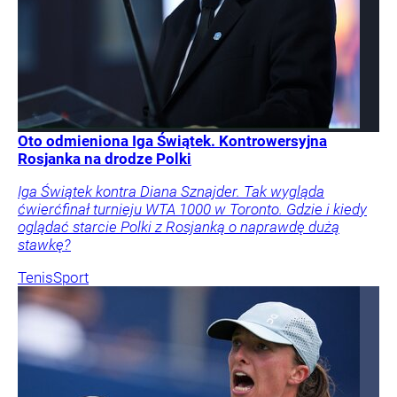
Oto odmieniona Iga Świątek. Kontrowersyjna
Rosjanka na drodze Polki
Iga Świątek kontra Diana Sznajder. Tak wygląda
ćwierćfinał turnieju WTA 1000 w Toronto. Gdzie i kiedy
oglądać starcie Polki z Rosjanką o naprawdę dużą
stawkę?
Tenis
Sport