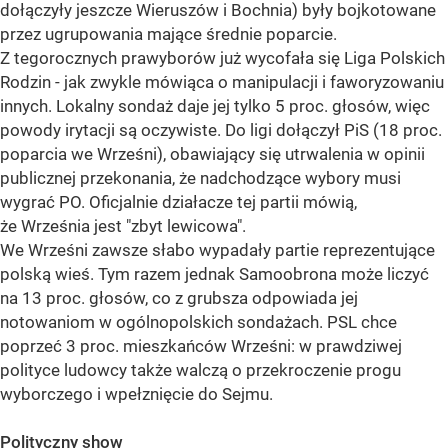
dołączyły jeszcze Wieruszów i Bochnia) były bojkotowane
przez ugrupowania mające średnie poparcie.
Z tegorocznych prawyborów już wycofała się Liga Polskich
Rodzin - jak zwykle mówiąca o manipulacji i faworyzowaniu
innych. Lokalny sondaż daje jej tylko 5 proc. głosów, więc
powody irytacji są oczywiste. Do ligi dołączył PiS (18 proc.
poparcia we Wrześni), obawiający się utrwalenia w opinii
publicznej przekonania, że nadchodzące wybory musi
wygrać PO. Oficjalnie działacze tej partii mówią,
że Września jest "zbyt lewicowa".
We Wrześni zawsze słabo wypadały partie reprezentujące
polską wieś. Tym razem jednak Samoobrona może liczyć
na 13 proc. głosów, co z grubsza odpowiada jej
notowaniom w ogólnopolskich sondażach. PSL chce
poprzeć 3 proc. mieszkańców Wrześni: w prawdziwej
polityce ludowcy także walczą o przekroczenie progu
wyborczego i wpełznięcie do Sejmu.
Polityczny show