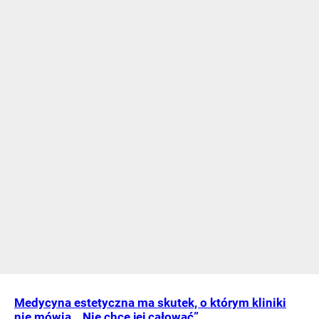
Medycyna estetyczna ma skutek, o którym kliniki
nie mówią. „Nie chcę jej całować”