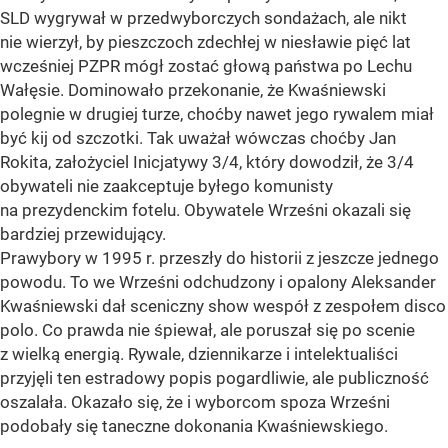
SLD wygrywał w przedwyborczych sondażach, ale nikt
nie wierzył, by pieszczoch zdechłej w niesławie pięć lat
wcześniej PZPR mógł zostać głową państwa po Lechu
Wałęsie. Dominowało przekonanie, że Kwaśniewski
polegnie w drugiej turze, choćby nawet jego rywalem miał
być kij od szczotki. Tak uważał wówczas choćby Jan
Rokita, założyciel Inicjatywy 3/4, który dowodził, że 3/4
obywateli nie zaakceptuje byłego komunisty
na prezydenckim fotelu. Obywatele Wrześni okazali się
bardziej przewidujący.
Prawybory w 1995 r. przeszły do historii z jeszcze jednego
powodu. To we Wrześni odchudzony i opalony Aleksander
Kwaśniewski dał sceniczny show wespół z zespołem disco
polo. Co prawda nie śpiewał, ale poruszał się po scenie
z wielką energią. Rywale, dziennikarze i intelektualiści
przyjęli ten estradowy popis pogardliwie, ale publiczność
oszalała. Okazało się, że i wyborcom spoza Wrześni
podobały się taneczne dokonania Kwaśniewskiego.