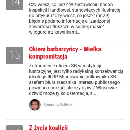
14
Czy wiesz, co jesz? W zestawieniu badań
Inspekcji Handlowej, stanowiących ilustrację
do artykułu "Czy wiesz, co jesz?" (nr 29),
błędnie podano informację o "zaniżonej
zawartości tłuszczu w suchej masie"
w jogurcie z kawałkami...
Okiem barbarzyńcy - Wielka
15
kompromitacja
Zatrudnienie oficera SB w instytucji
lustracyjnej jest tylko radykalną konsekwencją
ideologii III RP Mianowanie pułkownika SB
szefem biura rzecznika interesu publicznego
powinno oburzać, ale czy dziwi? Właściwie
dziwić może tylko ostentacja, z...
Bronisław Wildstein
Z życia koalicji