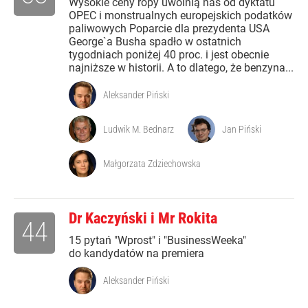
Wysokie ceny ropy uwolnią nas od dyktatu
OPEC i monstrualnych europejskich podatków
paliwowych Poparcie dla prezydenta USA
George`a Busha spadło w ostatnich
tygodniach poniżej 40 proc. i jest obecnie
najniższe w historii. A to dlatego, że benzyna...
Aleksander Piński
Ludwik M. Bednarz
Jan Piński
Małgorzata Zdziechowska
Dr Kaczyński i Mr Rokita
44
15 pytań "Wprost" i "BusinessWeeka"
do kandydatów na premiera
Aleksander Piński