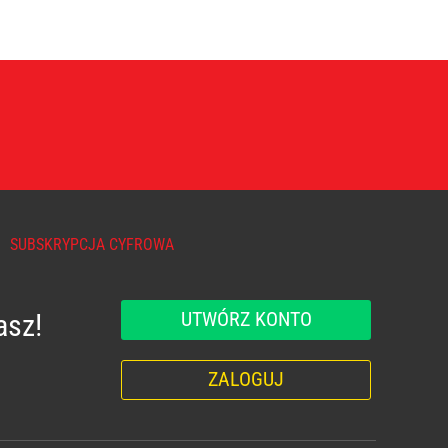
SUBSKRYPCJA CYFROWA
UTWÓRZ KONTO
asz!
ZALOGUJ