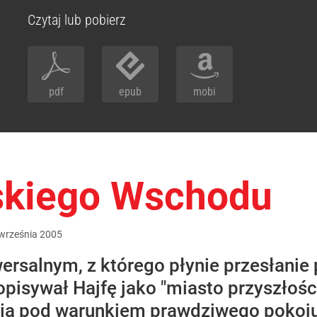
Czytaj lub pobierz
pdf
epub
mobi
skiego Wschodu
września
2005
ersalnym, z którego płynie przesłanie 
pisywał Hajfę jako "miasto przyszłości
cią pod warunkiem prawdziwego pokoju