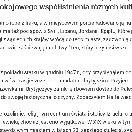
okojowego współistnienia różnych kultur
ano ropę z Iraku, a w miejscowym porcie ładowano ją na 
ma też pociągów z Syrii, Libanu, Jordanii i Egiptu, które
gi z sąsiednich krajów wrócą do tego miasta, zadzwonią
nowie zaśpiewają modlitwy "Ten, który przynosi wszechś
z pokładu statku w grudniu 1947 r., gdy przypłynąłem do
yła wówczas jeszcze pod mandatem brytyjskim. Przyjecha
zwiskami. Brytyjczycy zamknęli bowiem dostęp do Pales
o swojej historycznej ojczyzny. Zobaczyłem Hajfę wiecz
rozolimie, religijnym centrum świata i stolicy Izraela, or
 niewielu, chociaż jest ono wyjątkowe. W XIX wieku w ty
 prawdziwym miastem w latach 20. zeszłego stulecia, zy