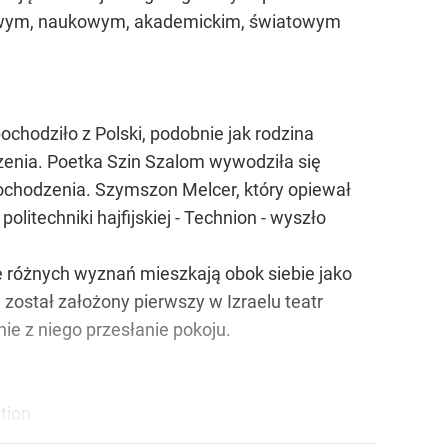
łowym, naukowym, akademickim, światowym
chodziło z Polski, podobnie jak rodzina
zenia. Poetka Szin Szalom wywodziła się
 pochodzenia. Szymszon Melcer, który opiewał
litechniki hajfijskiej - Technion - wyszło
e różnych wyznań mieszkają obok siebie jako
został założony pierwszy w Izraelu teatr
ie z niego przesłanie pokoju.
tion