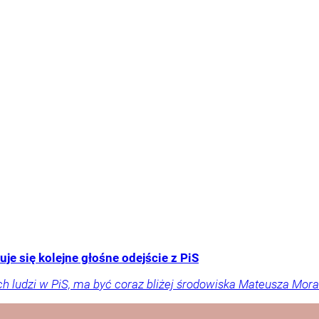
e się kolejne głośne odejście z PiS
ch ludzi w PiS, ma być coraz bliżej środowiska Mateusza Mor