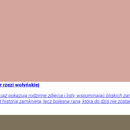
r rzezi wołyńskiej
ciąż pokazują rodzinne zdjęcia i listy, wspominając bliskich
 historią zamkniętą, lecz bolesną raną, która do dziś nie zosta