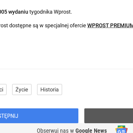
005 wydaniu
tygodnika Wprost
.
ost dostępne są w specjalnej ofercie
WPROST PREMIU
ci
Życie
Historia
STĘPNIJ
Obserwuj nas
w
Google News