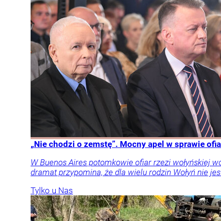
„Nie chodzi o zemstę”. Mocny apel w sprawie ofia
W Buenos Aires potomkowie ofiar rzezi wołyńskiej w
dramat przypomina, że dla wielu rodzin Wołyń nie jest
Tylko u Nas