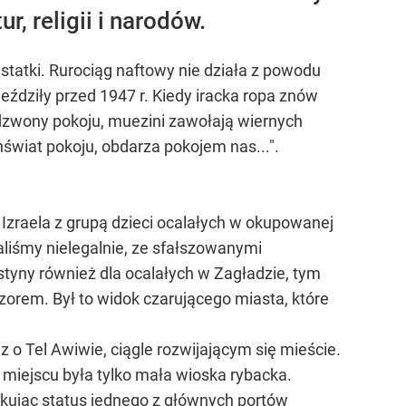
, religii i narodów.
statki. Rurociąg naftowy nie działa z powodu
 jeździły przed 1947 r. Kiedy iracka ropa znów
 dzwony pokoju, muezini zawołają wiernych
wiat pokoju, obdarza pokojem nas...".
 Izraela z grupą dzieci ocalałych w okupowanej
liśmy nielegalnie, ze sfałszowanymi
tyny również dla ocalałych w Zagładzie, tym
orem. Był to widok czarującego miasta, które
az o Tel Awiwie, ciągle rozwijającym się mieście.
m miejscu była tylko mała wioska rybacka.
skując status jednego z głównych portów