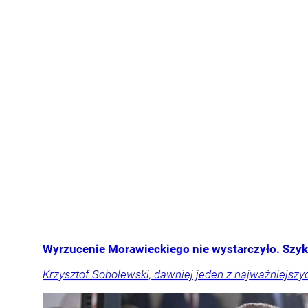
Wyrzucenie Morawieckiego nie wystarczyło. Szykuj
Krzysztof Sobolewski, dawniej jeden z najważniejszy