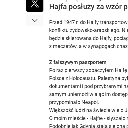
Hajfa posłuży za wzór p
Przed 1947 r. do Hajfy transportow
konfliktu żydowsko-arabskiego. Nie 
będzie skierowana do Hajfy, pocią
z meczetów, a w synagogach chaza
Z fałszywym paszportem
Po raz pierwszy zobaczyłem Hajfę 
Polsce z Holocaustu. Palestyna b
dokumentami i pod przybranymi na
samym uniemożliwiając im dostęp d
przypominało Neapol.
Większość ludzi na świecie wie o Je
O moim mieście - Hajfie - słyszało
Podobnie jak Gdynia stała się ona