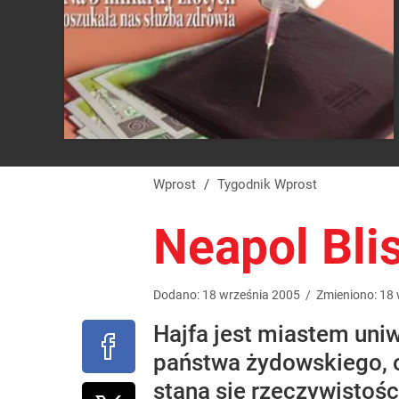
Wprost
/
Tygodnik Wprost
Neapol Bli
Dodano:
18
września
2005
/
Zmieniono:
18
Hajfa jest miastem uniw
państwa żydowskiego, o
staną się rzeczywistoś