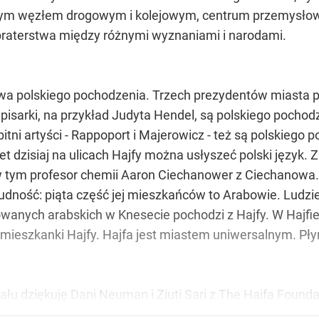
ażnym węzłem drogowym i kolejowym, centrum przemys
braterstwa między różnymi wyznaniami i narodami.
wa polskiego pochodzenia. Trzech prezydentów miasta po
isarki, na przykład Judyta Hendel, są polskiego pochod
tni artyści - Rappoport i Majerowicz - też są polskiego
dzisiaj na ulicach Hajfy można usłyszeć polski język. Z po
w tym profesor chemii Aaron Ciechanower z Ciechanowa.
dność: piąta część jej mieszkańców to Arabowie. Ludzi
wanych arabskich w Knesecie pochodzi z Hajfy. W Hajfie 
 mieszkanki Hajfy. Hajfa jest miastem uniwersalnym. Płyn
u dziękuję Dani Neuman i Ziuti Sari z The Haifa Founda