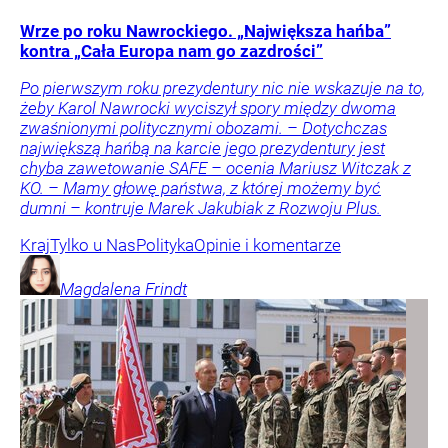
Wrze po roku Nawrockiego. „Największa hańba”
kontra „Cała Europa nam go zazdrości”
Po pierwszym roku prezydentury nic nie wskazuje na to,
żeby Karol Nawrocki wyciszył spory między dwoma
zwaśnionymi politycznymi obozami. – Dotychczas
największą hańbą na karcie jego prezydentury jest
chyba zawetowanie SAFE – ocenia Mariusz Witczak z
KO. – Mamy głowę państwa, z której możemy być
dumni – kontruje Marek Jakubiak z Rozwoju Plus.
Kraj
Tylko u Nas
Polityka
Opinie i komentarze
Magdalena
Frindt