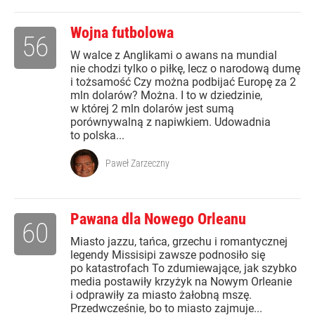
Wojna futbolowa
56
W walce z Anglikami o awans na mundial
nie chodzi tylko o piłkę, lecz o narodową dumę
i tożsamość Czy można podbijać Europę za 2
mln dolarów? Można. I to w dziedzinie,
w której 2 mln dolarów jest sumą
porównywalną z napiwkiem. Udowadnia
to polska...
Paweł Zarzeczny
Pawana dla Nowego Orleanu
60
Miasto jazzu, tańca, grzechu i romantycznej
legendy Missisipi zawsze podnosiło się
po katastrofach To zdumiewające, jak szybko
media postawiły krzyżyk na Nowym Orleanie
i odprawiły za miasto żałobną mszę.
Przedwcześnie, bo to miasto zajmuje...