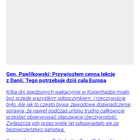
Gen. Pawlikowski: Przywiozłem cenną lekcję
z Danii. Tego potrzebuje dziś cała Europa
Kilka dni spędzonych wakacyjnie w Kopenhadze miało
być przede wszystkim odpoczynkiem. I rzeczywiście
było. Ale jak to często bywa, zawodowe doświadczenie
sprawia, że nawet podczas urlopu trudno całkowicie
przestać obserwować otaczającą rzeczywistość.
Zwłaszcza gdy przez wiele lat odpowiadało się za
bezpieczeństwo państwa.