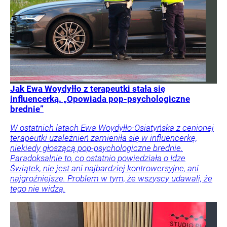
Jak Ewa Woydyłło z terapeutki stała się
influencerką. „Opowiada pop-psychologiczne
brednie”
W ostatnich latach Ewa Woydyłło-Osiatyńska z cenionej
terapeutki uzależnień zamieniła się w influencerkę,
niekiedy głoszącą pop-psychologiczne brednie.
Paradoksalnie to, co ostatnio powiedziała o Idze
Świątek, nie jest ani najbardziej kontrowersyjne, ani
najgroźniejsze. Problem w tym, że wszyscy udawali, że
tego nie widzą.