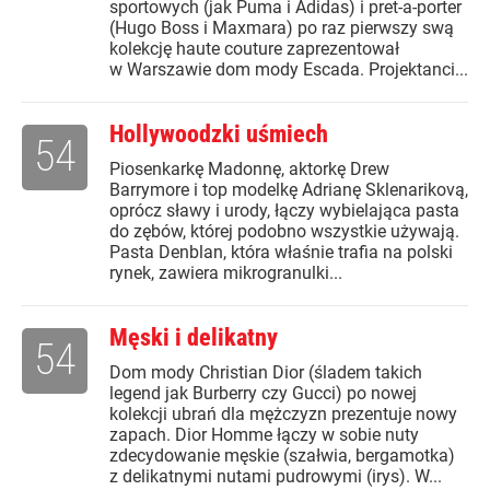
sportowych (jak Puma i Adidas) i pret-a-porter
(Hugo Boss i Maxmara) po raz pierwszy swą
kolekcję haute couture zaprezentował
w Warszawie dom mody Escada. Projektanci...
Hollywoodzki uśmiech
54
Piosenkarkę Madonnę, aktorkę Drew
Barrymore i top modelkę Adrianę Sklenarikovą,
oprócz sławy i urody, łączy wybielająca pasta
do zębów, której podobno wszystkie używają.
Pasta Denblan, która właśnie trafia na polski
rynek, zawiera mikrogranulki...
Męski i delikatny
54
Dom mody Christian Dior (śladem takich
legend jak Burberry czy Gucci) po nowej
kolekcji ubrań dla mężczyzn prezentuje nowy
zapach. Dior Homme łączy w sobie nuty
zdecydowanie męskie (szałwia, bergamotka)
z delikatnymi nutami pudrowymi (irys). W...