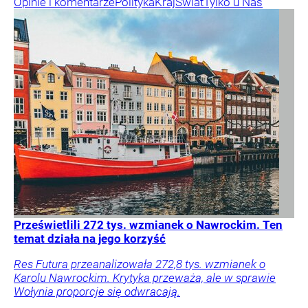
Opinie i komentarze
Polityka
Kraj
Świat
Tylko u Nas
Prześwietlili 272 tys. wzmianek o Nawrockim. Ten
temat działa na jego korzyść
Res Futura przeanalizowała 272,8 tys. wzmianek o
Karolu Nawrockim. Krytyka przeważa, ale w sprawie
Wołynia proporcje się odwracają.