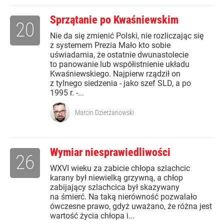
Sprzątanie po Kwaśniewskim
20
Nie da się zmienić Polski, nie rozliczając się
z systemem Prezia Mało kto sobie
uświadamia, że ostatnie dwunastolecie
to panowanie lub współistnienie układu
Kwaśniewskiego. Najpierw rządził on
z tylnego siedzenia - jako szef SLD, a po
1995 r. -...
Marcin Dzierżanowski
Wymiar niesprawiedliwości
26
WXVI wieku za zabicie chłopa szlachcic
karany był niewielką grzywną, a chłop
zabijający szlachcica był skazywany
na śmierć. Na taką nierówność pozwalało
ówczesne prawo, gdyż uważano, że różna jest
wartość życia chłopa i...