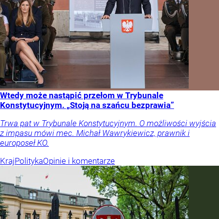
Wtedy może nastąpić przełom w Trybunale
Konstytucyjnym. „Stoją na szańcu bezprawia”
Trwa pat w Trybunale Konstytucyjnym. O możliwości wyjścia
z impasu mówi mec. Michał Wawrykiewicz, prawnik i
europoseł KO.
Kraj
Polityka
Opinie i komentarze