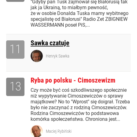
"Gdyby pan Tusk zajmował się Białorusią tak
jak ja Ukrainą, to miałbym pewność,
że w osobie Donalda Tuska mamy wybitnego
specjalistę od Białorusi" Radio Zet ZBIGNIEW
WASSERMANN poseł PiS,...
Sawka czatuje
11
Henryk Sawka
Ryba po polsku - Cimoszewizm
13
Czy może być coś szkodliwszego społecznie
niż wypytywanie Cimoszewiczów o sprawy
majątkowe? No to "Wprost" się doigrał. Trzeba
było nie zaczynać z rodziną Cimoszewiczów.
Rodzina Cimoszewiczów to podstawowa
komórka społeczeństwa. Chroniona jest...
Maciej Rybiński