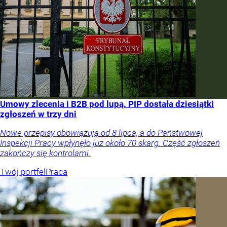
Umowy zlecenia i B2B pod lupą. PIP dostała dziesiątki
zgłoszeń w trzy dni
Nowe przepisy obowiązują od 8 lipca, a do Państwowej
Inspekcji Pracy wpłynęło już około 70 skarg. Część zgłoszeń
zakończy się kontrolami.
Twój portfel
Praca