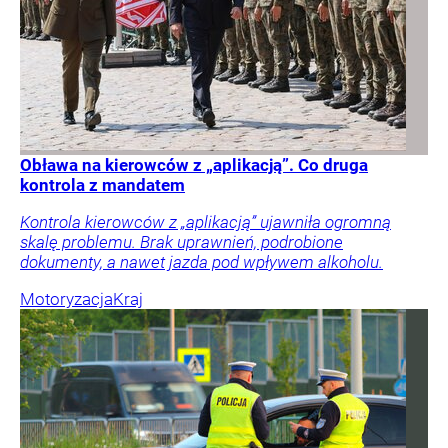
Obława na kierowców z „aplikacją”. Co druga
kontrola z mandatem
Kontrola kierowców z „aplikacją” ujawniła ogromną
skalę problemu. Brak uprawnień, podrobione
dokumenty, a nawet jazda pod wpływem alkoholu.
Motoryzacja
Kraj