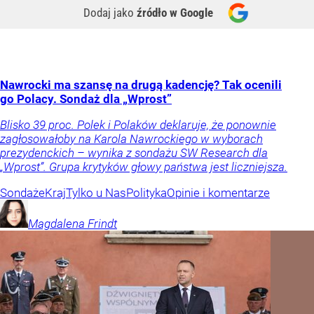
Dodaj jako
źródło w Google
Nawrocki ma szansę na drugą kadencję? Tak ocenili
go Polacy. Sondaż dla „Wprost”
Blisko 39 proc. Polek i Polaków deklaruje, że ponownie
zagłosowałoby na Karola Nawrockiego w wyborach
prezydenckich – wynika z sondażu SW Research dla
„Wprost”. Grupa krytyków głowy państwa jest liczniejsza.
Sondaże
Kraj
Tylko u Nas
Polityka
Opinie i komentarze
Magdalena
Frindt