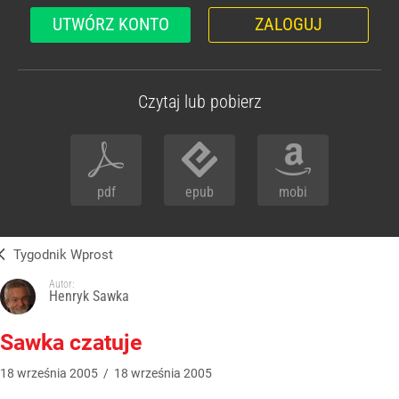
UTWÓRZ KONTO
ZALOGUJ
Czytaj lub pobierz
pdf
epub
mobi
Tygodnik Wprost
Autor:
Henryk Sawka
Sawka czatuje
18
września
2005
/
18
września
2005