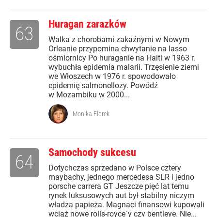
Huragan zarazków
63
Walka z chorobami zakaźnymi w Nowym
Orleanie przypomina chwytanie na lasso
ośmiornicy Po huraganie na Haiti w 1963 r.
wybuchła epidemia malarii. Trzęsienie ziemi
we Włoszech w 1976 r. spowodowało
epidemię salmonellozy. Powódź
w Mozambiku w 2000...
Monika Florek
Samochody sukcesu
64
Dotychczas sprzedano w Polsce cztery
maybachy, jednego mercedesa SLR i jedno
porsche carrera GT Jeszcze pięć lat temu
rynek luksusowych aut był stabilny niczym
władza papieża. Magnaci finansowi kupowali
wciąż nowe rolls-royce`y czy bentleye. Nie...