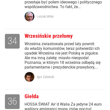
przestaje być polem ideowego i politycznego
współzawodnictwa. To fakt, że...
Leszek Miller
Wrzesińskie przełomy
34
Września zwiastowała przed laty powrót
do władzy komunistów, teraz potwierdzi ich
upadek Września nie jest Polską w pigułce.
Ale ma inną zaletę: miasto nieopodal
Poznania, w którym 18 września odbędą się
parlamentarne i prezydenckie prawybory,...
Igor Zalewski
Giełda
36
HOSSA ŚWIAT Air`d Walia Za jedyne 24 euro
walijscy emigranci mogą znów poczuć