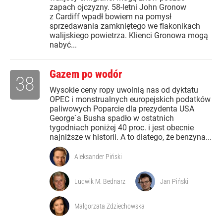
zapach ojczyzny. 58-letni John Gronow
z Cardiff wpadł bowiem na pomysł
sprzedawania zamkniętego we flakonikach
walijskiego powietrza. Klienci Gronowa mogą
nabyć...
Gazem po wodór
38
Wysokie ceny ropy uwolnią nas od dyktatu
OPEC i monstrualnych europejskich podatków
paliwowych Poparcie dla prezydenta USA
George`a Busha spadło w ostatnich
tygodniach poniżej 40 proc. i jest obecnie
najniższe w historii. A to dlatego, że benzyna...
Aleksander Piński
Ludwik M. Bednarz
Jan Piński
Małgorzata Zdziechowska