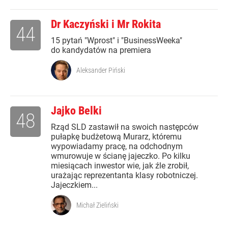
Dr Kaczyński i Mr Rokita
44
15 pytań "Wprost" i "BusinessWeeka"
do kandydatów na premiera
Aleksander Piński
Jajko Belki
48
Rząd SLD zastawił na swoich następców
pułapkę budżetową Murarz, któremu
wypowiadamy pracę, na odchodnym
wmurowuje w ścianę jajeczko. Po kilku
miesiącach inwestor wie, jak źle zrobił,
urażając reprezentanta klasy robotniczej.
Jajeczkiem...
Michał Zieliński