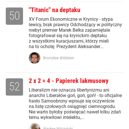
"Titanic" na deptaku
50
XV Forum Ekonomiczne w Krynicy - stypa
lewicy, brak prawicy Odchodzący w polityczny
niebyt premier Marek Belka zapamiętale
fotografował się na krynickim deptaku
z wszystkimi kuracjuszami, którzy mieli
na to ochotę. Prezydent Aleksander...
Bronisław Wildstein
2 x 2 = 4 - Papierek lakmusowy
52
Liberalizm nie oznacza libertynizmu ani
anarchii Liberałów goń, goń, goń! - to oficjalne
hasło Samoobrony wpisuje się oczywiście
na listę czołowych osiągnięć ciemnogrodu.
Nie warto byłoby poświęcać nawet kilku zdań
temu wykwitowi intelektu,...
Wacław Wilczyński