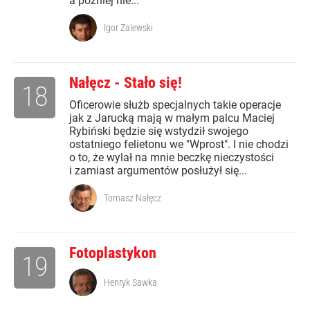
a później nie...
Igor Zalewski
Nałęcz - Stało się!
18
Oficerowie służb specjalnych takie operacje
jak z Jarucką mają w małym palcu Maciej
Rybiński będzie się wstydził swojego
ostatniego felietonu we "Wprost". I nie chodzi
o to, że wylał na mnie beczkę nieczystości
i zamiast argumentów posłużył się...
Tomasz Nałęcz
Fotoplastykon
19
Henryk Sawka