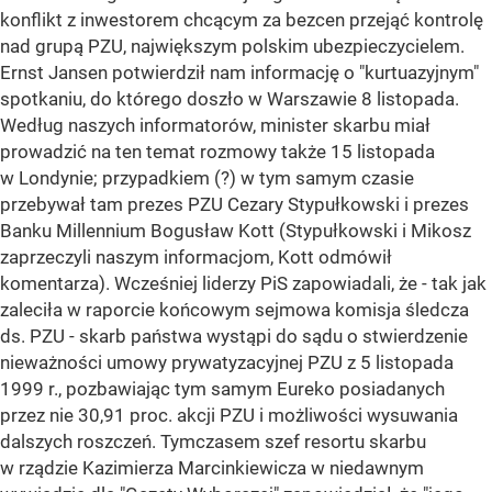
konflikt z inwestorem chcącym za bezcen przejąć kontrolę
nad grupą PZU, największym polskim ubezpieczycielem.
Ernst Jansen potwierdził nam informację o "kurtuazyjnym"
spotkaniu, do którego doszło w Warszawie 8 listopada.
Według naszych informatorów, minister skarbu miał
prowadzić na ten temat rozmowy także 15 listopada
w Londynie; przypadkiem (?) w tym samym czasie
przebywał tam prezes PZU Cezary Stypułkowski i prezes
Banku Millennium Bogusław Kott (Stypułkowski i Mikosz
zaprzeczyli naszym informacjom, Kott odmówił
komentarza). Wcześniej liderzy PiS zapowiadali, że - tak jak
zaleciła w raporcie końcowym sejmowa komisja śledcza
ds. PZU - skarb państwa wystąpi do sądu o stwierdzenie
nieważności umowy prywatyzacyjnej PZU z 5 listopada
1999 r., pozbawiając tym samym Eureko posiadanych
przez nie 30,91 proc. akcji PZU i możliwości wysuwania
dalszych roszczeń. Tymczasem szef resortu skarbu
w rządzie Kazimierza Marcinkiewicza w niedawnym