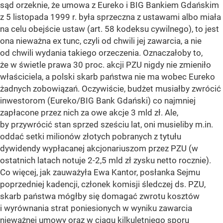
sąd orzeknie, że umowa z Eureko i BIG Bankiem Gdańskim
z 5 listopada 1999 r. była sprzeczna z ustawami albo miała
na celu obejście ustaw (art. 58 kodeksu cywilnego), to jest
ona nieważna ex tunc, czyli od chwili jej zawarcia, a nie
od chwili wydania takiego orzeczenia. Oznaczałoby to,
że w świetle prawa 30 proc. akcji PZU nigdy nie zmieniło
właściciela, a polski skarb państwa nie ma wobec Eureko
żadnych zobowiązań. Oczywiście, budżet musiałby zwrócić
inwestorom (Eureko/BIG Bank Gdański) co najmniej
zapłacone przez nich za owe akcje 3 mld zł. Ale,
by przywrócić stan sprzed sześciu lat, oni musieliby m.in.
oddać setki milionów złotych pobranych z tytułu
dywidendy wypłacanej akcjonariuszom przez PZU (w
ostatnich latach notuje 2-2,5 mld zł zysku netto rocznie).
Co więcej, jak zauważyła Ewa Kantor, posłanka Sejmu
poprzedniej kadencji, członek komisji śledczej ds. PZU,
skarb państwa mógłby się domagać zwrotu kosztów
i wyrównania strat poniesionych w wyniku zawarcia
nieważnej umowy oraz w ciągu kilkuletniego sporu