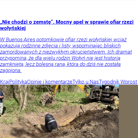
„Nie chodzi o zemstę”. Mocny apel w sprawie ofiar rzezi
wołyńskiej
W Buenos Aires potomkowie ofiar rzezi wołyńskiej wciąż
pokazują rodzinne zdjęcia i listy, wspominając bliskich
zamordowanych z niezwykłym okrucieństwem. Ich dramat
przypomina, że dla wielu rodzin Wołyń nie jest historią
zamkniętą, lecz bolesną raną, która do dziś nie została
zagojona.
Kraj
Polityka
Opinie i komentarze
Tylko u Nas
Tygodnik Wprost