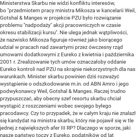
Ministerstwa Skarbu nie widzi konfliktu interesów,
bo "przedmiotem pracy ministra Mikosza w kancelarii Weil,
Gotshal & Manges w projekcie PZU było rozwiązanie
problemu "nadpodaży" akcji pracowniczych w czasie
okresu stabilizacji kursu". Nie ulega jednak wątpliwości,
że nazwisko Mikosza figuruje również jako biorącego
udział w pracach nad zawartymi przez ówczesny rząd
umowami dodatkowymi z Eureko z kwietnia i października
2001 r. Zrealizowanie tych umów oznaczałoby oddanie
Eureko kontroli nad PZU na skrajnie niekorzystnych dla nas
warunkach. Minister skarbu powinien dziś rozważyć
wystąpienie o odszkodowanie m.in. od ABN Amro i jego
podwykonawcy Weil, Gotshal & Manges. Raczej trudno
przypuszczać, aby obecny szef resortu skarbu chciał
wystąpić z roszczeniami wobec swojego byłego
pracodawcy. Czy to przypadek, że w całym kraju nie znalazł
się kandydat na ministra skarbu, który nie pojawił się w tle
jednej z największych afer III RP? Dlaczego w sporze, jaki
nasze państwo toczy z Eureko, podatników od lat