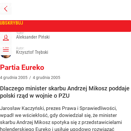
PRZEJDŹ
NA
WPROST
STRONĘ
GŁÓWNĄ
UBSKRYBUJ
Tygodnik Wprost
Autor:
ZALOGUJ
Aleksander Piński
MENU
Autor:
Krzysztof Trębski
Partia Eureko
4
grudnia
2005
/
4
grudnia
2005
Dlaczego minister skarbu Andrzej Mikosz poddaje
polski rząd w wojnie o PZU
Jarosław Kaczyński, prezes Prawa i Sprawiedliwości,
wpadł we wściekłość, gdy dowiedział się, że minister
skarbu Andrzej Mikosz spotyka się z przedstawicielami
holenderskiego Eureko i usiłuje ugodowo rozwiązać