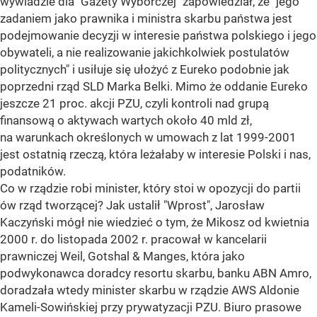
wywiadzie dla "Gazety Wyborczej" zapowiedział, że "jego
zadaniem jako prawnika i ministra skarbu państwa jest
podejmowanie decyzji w interesie państwa polskiego i jego
obywateli, a nie realizowanie jakichkolwiek postulatów
politycznych" i usiłuje się ułożyć z Eureko podobnie jak
poprzedni rząd SLD Marka Belki. Mimo że oddanie Eureko
jeszcze 21 proc. akcji PZU, czyli kontroli nad grupą
finansową o aktywach wartych około 40 mld zł,
na warunkach określonych w umowach z lat 1999-2001
jest ostatnią rzeczą, która leżałaby w interesie Polski i nas,
podatników.
Co w rządzie robi minister, który stoi w opozycji do partii
ów rząd tworzącej? Jak ustalił "Wprost", Jarosław
Kaczyński mógł nie wiedzieć o tym, że Mikosz od kwietnia
2000 r. do listopada 2002 r. pracował w kancelarii
prawniczej Weil, Gotshal & Manges, która jako
podwykonawca doradcy resortu skarbu, banku ABN Amro,
doradzała wtedy minister skarbu w rządzie AWS Aldonie
Kameli-Sowińskiej przy prywatyzacji PZU. Biuro prasowe