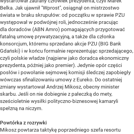
wystartował zaufany człowiek prezydenta, czyli Marek
Belka. Jak ujawnił "Wprost", osiągnął on mistrzostwo
świata w braku skrupułów: od początku w sprawie PZU
występował w podwójnej roli, jednocześnie pracując
dla doradców (ABN Amro) pomagających przygotować
fatalną umowę prywatyzacyjną, a także dla członka
konsorcjum, któremu sprzedano akcje PZU (BIG Bank
Gdański) i w końcu formalnie reprezentując sprzedającego,
czyli polskie władze (najpierw jako doradca ekonomiczny
prezydenta, później jako premier). Jedynie opór części
posłów i powołanie sejmowej komisji śledczej zapobiegły
wówczas sfinalizowaniu umowy z Eureko. Do ostatniej
zmiany wystartował Andrzej Mikosz, obecny minister
skarbu. Jeśli on nie dobiegnie z pałeczką do mety,
sześcioletnie wysiłki polityczno-biznesowej kamaryli
spełzną na niczym.
Powtórka z rozrywki
Mikosz powtarza taktykę poprzedniego szefa resortu