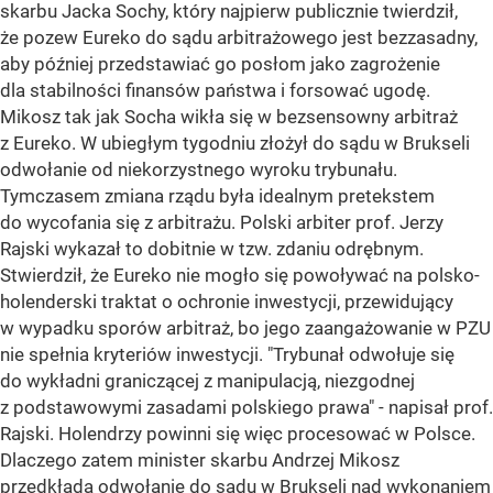
skarbu Jacka Sochy, który najpierw publicznie twierdził,
że pozew Eureko do sądu arbitrażowego jest bezzasadny,
aby później przedstawiać go posłom jako zagrożenie
dla stabilności finansów państwa i forsować ugodę.
Mikosz tak jak Socha wikła się w bezsensowny arbitraż
z Eureko. W ubiegłym tygodniu złożył do sądu w Brukseli
odwołanie od niekorzystnego wyroku trybunału.
Tymczasem zmiana rządu była idealnym pretekstem
do wycofania się z arbitrażu. Polski arbiter prof. Jerzy
Rajski wykazał to dobitnie w tzw. zdaniu odrębnym.
Stwierdził, że Eureko nie mogło się powoływać na polsko-
holenderski traktat o ochronie inwestycji, przewidujący
w wypadku sporów arbitraż, bo jego zaangażowanie w PZU
nie spełnia kryteriów inwestycji. "Trybunał odwołuje się
do wykładni graniczącej z manipulacją, niezgodnej
z podstawowymi zasadami polskiego prawa" - napisał prof.
Rajski. Holendrzy powinni się więc procesować w Polsce.
Dlaczego zatem minister skarbu Andrzej Mikosz
przedkłada odwołanie do sądu w Brukseli nad wykonaniem