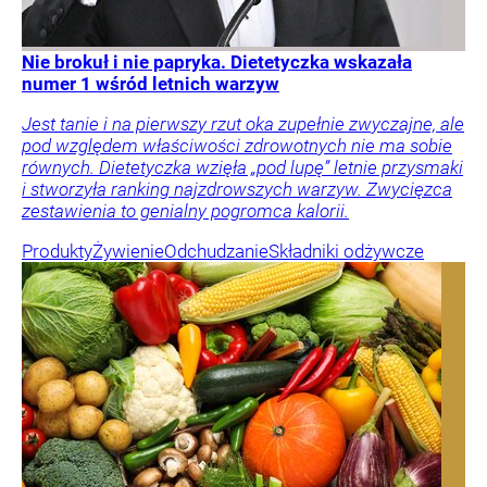
Nie brokuł i nie papryka. Dietetyczka wskazała
numer 1 wśród letnich warzyw
Jest tanie i na pierwszy rzut oka zupełnie zwyczajne, ale
pod względem właściwości zdrowotnych nie ma sobie
równych. Dietetyczka wzięła „pod lupę” letnie przysmaki
i stworzyła ranking najzdrowszych warzyw. Zwycięzca
zestawienia to genialny pogromca kalorii.
Produkty
Żywienie
Odchudzanie
Składniki odżywcze