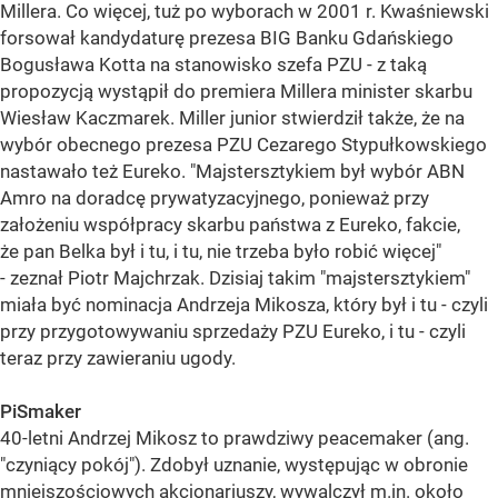
Millera. Co więcej, tuż po wyborach w 2001 r. Kwaśniewski
forsował kandydaturę prezesa BIG Banku Gdańskiego
Bogusława Kotta na stanowisko szefa PZU - z taką
propozycją wystąpił do premiera Millera minister skarbu
Wiesław Kaczmarek. Miller junior stwierdził także, że na
wybór obecnego prezesa PZU Cezarego Stypułkowskiego
nastawało też Eureko. "Majstersztykiem był wybór ABN
Amro na doradcę prywatyzacyjnego, ponieważ przy
założeniu współpracy skarbu państwa z Eureko, fakcie,
że pan Belka był i tu, i tu, nie trzeba było robić więcej"
- zeznał Piotr Majchrzak. Dzisiaj takim "majstersztykiem"
miała być nominacja Andrzeja Mikosza, który był i tu - czyli
przy przygotowywaniu sprzedaży PZU Eureko, i tu - czyli
teraz przy zawieraniu ugody.
PiSmaker
40-letni Andrzej Mikosz to prawdziwy peacemaker (ang.
"czyniący pokój"). Zdobył uznanie, występując w obronie
mniejszościowych akcjonariuszy, wywalczył m.in. około