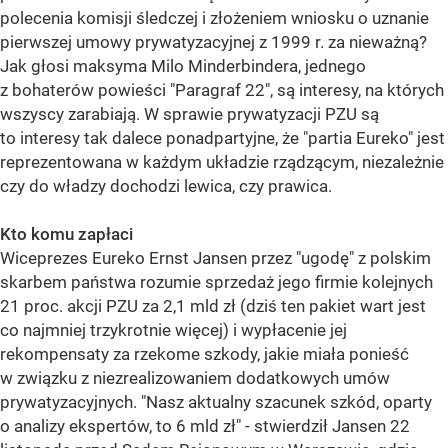
polecenia komisji śledczej i złożeniem wniosku o uznanie
pierwszej umowy prywatyzacyjnej z 1999 r. za nieważną?
Jak głosi maksyma Milo Minderbindera, jednego
z bohaterów powieści "Paragraf 22", są interesy, na których
wszyscy zarabiają. W sprawie prywatyzacji PZU są
to interesy tak dalece ponadpartyjne, że "partia Eureko" jest
reprezentowana w każdym układzie rządzącym, niezależnie
czy do władzy dochodzi lewica, czy prawica.
Kto komu zapłaci
Wiceprezes Eureko Ernst Jansen przez "ugodę" z polskim
skarbem państwa rozumie sprzedaż jego firmie kolejnych
21 proc. akcji PZU za 2,1 mld zł (dziś ten pakiet wart jest
co najmniej trzykrotnie więcej) i wypłacenie jej
rekompensaty za rzekome szkody, jakie miała ponieść
w związku z niezrealizowaniem dodatkowych umów
prywatyzacyjnych. "Nasz aktualny szacunek szkód, oparty
o analizy ekspertów, to 6 mld zł" - stwierdził Jansen 22