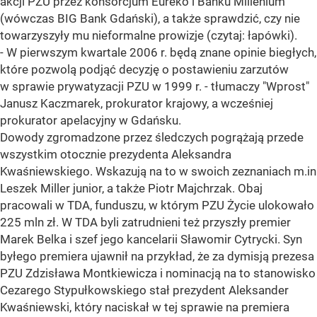
akcji PZU przez konsorcjum Eureko i Banku Millenium
(wówczas BIG Bank Gdański), a także sprawdzić, czy nie
towarzyszyły mu nieformalne prowizje (czytaj: łapówki).
- W pierwszym kwartale 2006 r. będą znane opinie biegłych,
które pozwolą podjąć decyzję o postawieniu zarzutów
w sprawie prywatyzacji PZU w 1999 r. - tłumaczy "Wprost"
Janusz Kaczmarek, prokurator krajowy, a wcześniej
prokurator apelacyjny w Gdańsku.
Dowody zgromadzone przez śledczych pogrążają przede
wszystkim otocznie prezydenta Aleksandra
Kwaśniewskiego. Wskazują na to w swoich zeznaniach m.in
Leszek Miller junior, a także Piotr Majchrzak. Obaj
pracowali w TDA, funduszu, w którym PZU Życie ulokowało
225 mln zł. W TDA byli zatrudnieni też przyszły premier
Marek Belka i szef jego kancelarii Sławomir Cytrycki. Syn
byłego premiera ujawnił na przykład, że za dymisją prezesa
PZU Zdzisława Montkiewicza i nominacją na to stanowisko
Cezarego Stypułkowskiego stał prezydent Aleksander
Kwaśniewski, który naciskał w tej sprawie na premiera