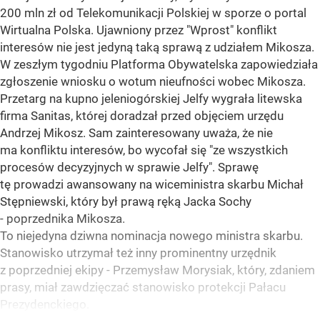
200 mln zł od Telekomunikacji Polskiej w sporze o portal
Wirtualna Polska. Ujawniony przez "Wprost" konflikt
interesów nie jest jedyną taką sprawą z udziałem Mikosza.
W zeszłym tygodniu Platforma Obywatelska zapowiedziała
zgłoszenie wniosku o wotum nieufności wobec Mikosza.
Przetarg na kupno jeleniogórskiej Jelfy wygrała litewska
firma Sanitas, której doradzał przed objęciem urzędu
Andrzej Mikosz. Sam zainteresowany uważa, że nie
ma konfliktu interesów, bo wycofał się "ze wszystkich
procesów decyzyjnych w sprawie Jelfy". Sprawę
tę prowadzi awansowany na wiceministra skarbu Michał
Stępniewski, który był prawą ręką Jacka Sochy
- poprzednika Mikosza.
To niejedyna dziwna nominacja nowego ministra skarbu.
Stanowisko utrzymał też inny prominentny urzędnik
z poprzedniej ekipy - Przemysław Morysiak, który, zdaniem
prasy, miał zawdzięczać stanowisko protekcji Pałacu
Prezydenckiego.