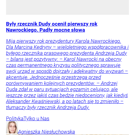
Były rzecznik Dudy ocenił pierwszy rok
Nawrockiego. Padły mocne słowa
Mija pierwszy rok prezydentury Karola Nawrockiego.
Dla Marcina Kędryny – wieloletniego współpracownika i
byłego rzecznika prasowego prezydenta Andrzeja Dudy
– bilans jest pozytywny: – Karol Nawrocki na obecny
czas permanentnego kryzysu politycznego sprawuje
swój urząd w sposób dojrzały i adekwatny do wyzwań –
akcentuje. Jednocześnie przestrzega przed
porównywaniem kolejnych prezydentów. – Andrzej
Duda zdał w paru sytuacjach egzamin celująco, ale
jeszcze przez jakiś czas będzie niedoceniony, jak kiedyś
Aleksander Kwaśniewski, a po latach się to zmieniło –
tłumaczy były rzecznik Andrzeja Dudy.
Polityka
Tylko u Nas
Agnieszka
Niesłuchowska