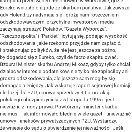
listopada przed Sądem Rejonowym w Warszawie, gdzie
Eureko wniosło o ugodę ze skarbem państwa. Jak zawsze
gdy Holendrzy nadymają się i grożą nam roszczeniem
odszkodowawczym, przychylne inwestorowi media
zaczynają straszyć Polaków. "Gazeta Wyborcza",
"Rzeczpospolita" i "Parkiet" licytują się, podając wysokość
odszkodowania, jakie rzekomo przyjdzie nam zapłacić,
i przekonując polityków, że nie jest jeszcze za późno,
by dogadać się z Eureko, czyli de facto skapitulować.
Bzdura! Minister skarbu Andrzej Mikosz, gdyby tylko chciał
działać w interesie podatników, nie tylko nie zapłaciłby ani
grosza odszkodowania, ale jeszcze sam mógłby się
domagać pieniędzy. Jak wskazuje raport sejmowej komisji
śledczej ds. PZU, umowa sprzedaży 30 proc. akcji
polskiego ubezpieczyciela z 5 listopada 1995 r. jest
nieważna z mocy prawa. Powtórzmy, minister skarbu
nie musi - jak informowało błędnie wiele gazet - unieważnić
umowy i aneksów prywatyzacyjnych PZU. Wystarczy,
że wniesie do sądu o stwierdzenie jej nieważności. Jeśli