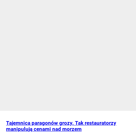
Tajemnica paragonów grozy. Tak restauratorzy
manipulują cenami nad morzem