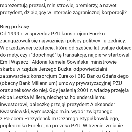
reprezentują prezesi, ministrowie, premierzy, a nawet
prezydent, działający w interesie zagranicznej korporacji?
Bieg po kasę
Od 1999 r. w sprzedaż PZU konsorcjum Eureko
zaangażowali się najważniejsi polscy politycy i urzędnicy.
W przedziwnej sztafecie, która od sześciu lat usiłuje dobiec
do mety, czyli "dopchnąć" tę transakcję, najpierw startowali
Emil Wąsacz i Aldona Kamela-Sowińska, ministrowie
skarbu w rządzie Jerzego Buzka, odpowiedzialni
za zawarcie z konsorcjum Eureko i BIG Banku Gdańskiego
(obecny Bank Millennium) umowy prywatyzacyjnej PZU
oraz aneksów do niej. Gdy jesienią 2001 r. władzę przejęła
ekipa Leszka Millera, niechętna holenderskiemu
inwestorowi, pałeczkę przejął prezydent Aleksander
Kwaśniewski, wymuszając m.in. wybór związanego
z Pałacem Prezydenckim Cezarego Stypułkowskiego,
poplecznika Eureko, na prezesa PZU. W trzeciej zmianie