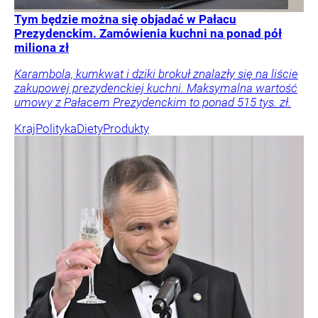
Tym będzie można się objadać w Pałacu
Prezydenckim. Zamówienia kuchni na ponad pół
miliona zł
Karambola, kumkwat i dziki brokuł znalazły się na liście
zakupowej prezydenckiej kuchni. Maksymalna wartość
umowy z Pałacem Prezydenckim to ponad 515 tys. zł.
Kraj
Polityka
Diety
Produkty