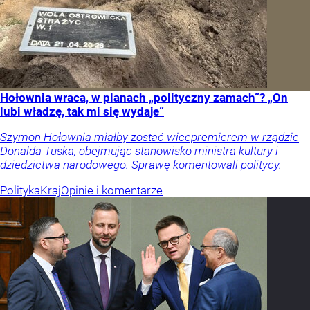
Hołownia wraca, w planach „polityczny zamach”? „On
lubi władzę, tak mi się wydaje”
Szymon Hołownia miałby zostać wicepremierem w rządzie
Donalda Tuska, obejmując stanowisko ministra kultury i
dziedzictwa narodowego. Sprawę komentowali politycy.
Polityka
Kraj
Opinie i komentarze