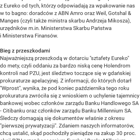
z Eureko od tych, którzy odpowiadają za wpakowanie nas
w to bagno: doradców z ABN Amro oraz Weil, Gotshal &
Manges (czyli także ministra skarbu Andrzeja Mikosza),
urzędników m.in. Ministerstwa Skarbu Państwa
i Ministerstwa Finansów.
Bieg z przeszkodami
Najważniejszą przeszkodą w dotarciu "sztafety Eureko"
do mety, czyli oddaniu za bardzo niską cenę Holendrom
kontroli nad PZU, jest śledztwo toczące się w gdańskiej
prokuraturze apelacyjnej. Z informacji, do których dotarł
"Wprost", wynika, że pod koniec października tego roku
prokuratura zwróciła się z wnioskiem o uchylenie tajemnicy
bankowej wobec członków zarządu Banku Handlowego SA
- Citibanku oraz członków zarządu Banku Millennium SA.
Śledczy domagają się dokumentów właśnie z okresu
"pierwszej prywatyzacji". Zdaniem naszych informatorów,
chcą ustalić, skąd pochodziły pieniądze na zakup 30 proc.