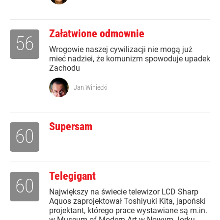
Załatwione odmownie
56
Wrogowie naszej cywilizacji nie mogą już
mieć nadziei, że komunizm spowoduje upadek
Zachodu
Jan Winiecki
Supersam
60
Telegigant
60
Największy na świecie telewizor LCD Sharp
Aquos zaprojektował Toshiyuki Kita, japoński
projektant, którego prace wystawiane są m.in.
w Museum of Modern Art w Nowym Jorku