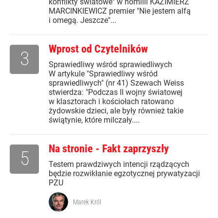
konflikty światowe" w homilii KAZIMIERZ
MARCINKIEWICZ premier "Nie jestem alfą
i omegą. Jeszcze"...
Wprost od Czytelników
3
Sprawiedliwy wśród sprawiedliwych
W artykule "Sprawiedliwy wśród
sprawiedliwych" (nr 41) Szewach Weiss
stwierdza: "Podczas II wojny światowej
w klasztorach i kościołach ratowano
żydowskie dzieci, ale były również takie
świątynie, które milczały....
Na stronie - Fakt zaprzyszły
5
Testem prawdziwych intencji rządzących
będzie rozwikłanie egzotycznej prywatyzacji
PZU
Marek Król