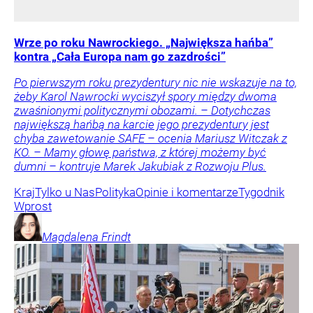
Wrze po roku Nawrockiego. „Największa hańba”
kontra „Cała Europa nam go zazdrości”
Po pierwszym roku prezydentury nic nie wskazuje na to,
żeby Karol Nawrocki wyciszył spory między dwoma
zwaśnionymi politycznymi obozami. – Dotychczas
największą hańbą na karcie jego prezydentury jest
chyba zawetowanie SAFE – ocenia Mariusz Witczak z
KO. – Mamy głowę państwa, z której możemy być
dumni – kontruje Marek Jakubiak z Rozwoju Plus.
Kraj
Tylko u Nas
Polityka
Opinie i komentarze
Tygodnik
Wprost
Magdalena
Frindt