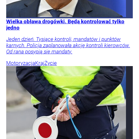
Wielka obława drogówki. Będą kontrolować tylko
jedno
Jeden dzień. Tysiące kontroli, mandatów i punktów
karnych. Policja zaplanowała akcję kontroli kierowców.
Od rana posypią się mandaty.
Motoryzacja
Kraj
Życie