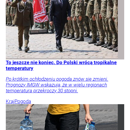
To jeszcze nie koniec. Do Polski wrócą tropikalne
temperatury
Po krótkim ochłodzeniu pogoda znów się zmieni.
Prognozy IMGW wskazują, że w wielu regionach
temperatura przekroczy 30 stopni.
Kraj
Pogoda