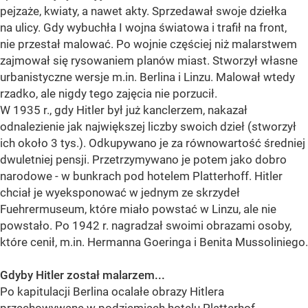
pejzaże, kwiaty, a nawet akty. Sprzedawał swoje dziełka
na ulicy. Gdy wybuchła I wojna światowa i trafił na front,
nie przestał malować. Po wojnie częściej niż malarstwem
zajmował się rysowaniem planów miast. Stworzył własne
urbanistyczne wersje m.in. Berlina i Linzu. Malował wtedy
rzadko, ale nigdy tego zajęcia nie porzucił.
W 1935 r., gdy Hitler był już kanclerzem, nakazał
odnalezienie jak największej liczby swoich dzieł (stworzył
ich około 3 tys.). Odkupywano je za równowartość średniej
dwuletniej pensji. Przetrzymywano je potem jako dobro
narodowe - w bunkrach pod hotelem Platterhoff. Hitler
chciał je wyeksponować w jednym ze skrzydeł
Fuehrermuseum, które miało powstać w Linzu, ale nie
powstało. Po 1942 r. nagradzał swoimi obrazami osoby,
które cenił, m.in. Hermanna Goeringa i Benita Mussoliniego.
Gdyby Hitler został malarzem...
Po kapitulacji Berlina ocalałe obrazy Hitlera