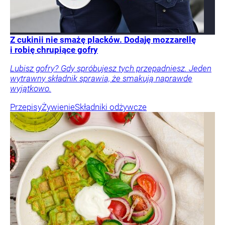
Z cukinii nie smażę placków. Dodaję mozzarellę
i robię chrupiące gofry
Lubisz gofry? Gdy spróbujesz tych przepadniesz. Jeden
wytrawny składnik sprawia, że smakują naprawdę
wyjątkowo.
Przepisy
Żywienie
Składniki odżywcze