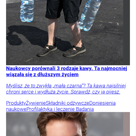
Naukowcy porównali 3 rodzaje kawy. Ta najmocniej
wiązała się z dłuższym życiem
Myślisz, że to zwykła „mała czarna”? Ta kawa najsilniej
chroni serce i wydłuża życie. Sprawdź, czy ją pijesz.
Produkty
Żywienie
Składniki odżywcze
Doniesienia
naukowe
Profilaktyka i leczenie
Badania