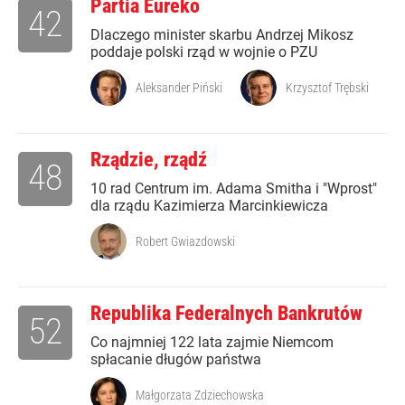
Partia Eureko
42
Dlaczego minister skarbu Andrzej Mikosz
poddaje polski rząd w wojnie o PZU
Aleksander Piński
Krzysztof Trębski
Rządzie, rządź
48
10 rad Centrum im. Adama Smitha i "Wprost"
dla rządu Kazimierza Marcinkiewicza
Robert Gwiazdowski
Republika Federalnych Bankrutów
52
Co najmniej 122 lata zajmie Niemcom
spłacanie długów państwa
Małgorzata Zdziechowska