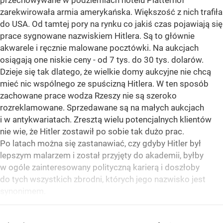
przechowywane w podziemiach hotelu Platterhof
zarekwirowała armia amerykańska. Większość z nich trafiła
do USA. Od tamtej pory na rynku co jakiś czas pojawiają się
prace sygnowane nazwiskiem Hitlera. Są to głównie
akwarele i ręcznie malowane pocztówki. Na aukcjach
osiągają one niskie ceny - od 7 tys. do 30 tys. dolarów.
Dzieje się tak dlatego, że wielkie domy aukcyjne nie chcą
mieć nic wspólnego ze spuścizną Hitlera. W ten sposób
zachowane prace wodza Rzeszy nie są szeroko
rozreklamowane. Sprzedawane są na małych aukcjach
i w antykwariatach. Zresztą wielu potencjalnych klientów
nie wie, że Hitler zostawił po sobie tak dużo prac.
Po latach można się zastanawiać, czy gdyby Hitler był
lepszym malarzem i został przyjęty do akademii, byłby
w ogóle zainteresowany polityczną karierą i doszłoby
do tych wszystkich zbrodni, których jego nazwisko jest
synonimem.