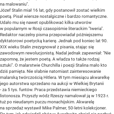
na malowaniu".
Józef Stalin miał 16 lat, gdy postanowił zostać wielkim
poetą. Pisał wiersze nostalgiczne i bardzo romantyczne.
Udało mu się nawet opublikować kilka utworów
w popularnym w Rosji czasopiśmie literackim "Iweria".
Redaktor naczelny pisma przepowiadał późniejszemu
dyktatorowi poetycką karierę. Jednak pod koniec lat 90.
XIX wieku Stalin zrezygnował z pisania, stając się
zawodowym rewolucjonistą. Nadal jednak zapewniał: "Nie
zapomnę, że jestem poetą. A władza to także rodzaj
sztuki". O malarstwie Churchilla i poezji Stalina mało kto
dziś pamięta. Nie słabnie natomiast zainteresowanie
malarską twórczością Hitlera. W tym miesiącu akwarelkę
jego autorstwa sprzedano na aukcji w Wielkiej Brytanii
- za 5 tys. funtów. Praca przedstawia niemieckiego
listonosza. Przyszły wódz Rzeszy namalował ją w 1923 r.
tuż po nieudanym puczu monachijskim. Akwarelę
na sprzedaż wystawił Mike Palmer, 50-letni kolekcjoner.