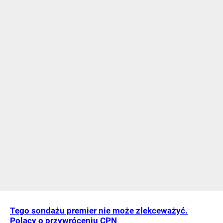
Tego sondażu premier nie może zlekceważyć.
Polacy o przywróceniu CPN