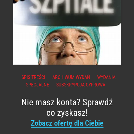
SPIS TREŚCI
ARCHIWUM WYDAŃ
WYDANIA
SPECJALNE
SUBSKRYPCJA CYFROWA
Nie masz konta? Sprawdź
co zyskasz!
Zobacz ofertę dla Ciebie