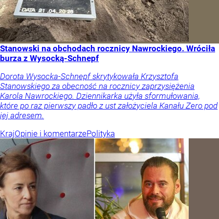
Stanowski na obchodach rocznicy Nawrockiego. Wróciła
burza z Wysocką-Schnepf
Dorota Wysocka-Schnepf skrytykowała Krzysztofa
Stanowskiego za obecność na rocznicy zaprzysiężenia
Karola Nawrockiego. Dziennikarka użyła sformułowania,
które po raz pierwszy padło z ust założyciela Kanału Zero pod
jej adresem.
Kraj
Opinie i komentarze
Polityka