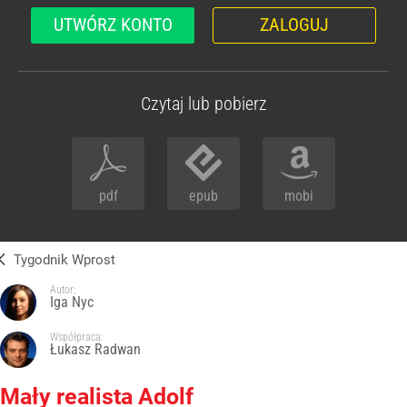
UTWÓRZ KONTO
ZALOGUJ
Czytaj lub pobierz
pdf
epub
mobi
Tygodnik Wprost
Autor:
Iga Nyc
Współpraca:
Łukasz Radwan
Mały realista Adolf