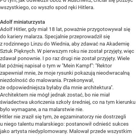
Po tym, jak odwiedził obóz w Auschwitz, chciał się pozbyć
wszystkiego, co wyszło spod ręki Hitlera.
Adolf miniaturzysta
Adolf Hitler, gdy miał 18 lat, poważnie przygotowywał się
do kariery malarza. Specjalnie przeprowadził się
z rodzinnego Linzu do Wiednia, aby zdawać na Akademię
Sztuk Pięknych. W pierwszym roku nie został przyjęty, więc
zdawał ponownie. I po raz drugi nie został przyjęty. Wiele
lat później napisał o tym w "Mein Kampf": "Rektor
zapewniał mnie, że moje rysunki pokazują nieodwracalną
niezdolność do malowania. Przekonywał,
że odpowiedniejsza byłaby dla mnie architektura".
Architektem nie mógł jednak zostać, bo nie miał
świadectwa ukończenia szkoły średniej, co na tym kierunku
było wymagane, a na malarstwie nie.
Hitler nie zraził się tym, że egzaminatorzy nie dostrzegli
u niego talentu malarskiego: postanowił odnieść sukces
jako artysta niedyplomowany. Malował przede wszystkim