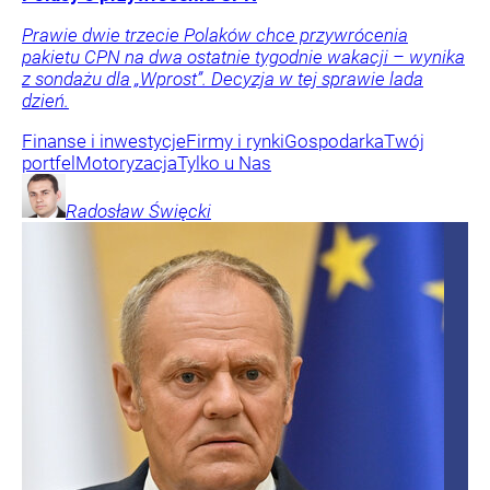
Prawie dwie trzecie Polaków chce przywrócenia
pakietu CPN na dwa ostatnie tygodnie wakacji – wynika
z sondażu dla „Wprost”. Decyzja w tej sprawie lada
dzień.
Finanse i inwestycje
Firmy i rynki
Gospodarka
Twój
portfel
Motoryzacja
Tylko u Nas
Radosław
Święcki