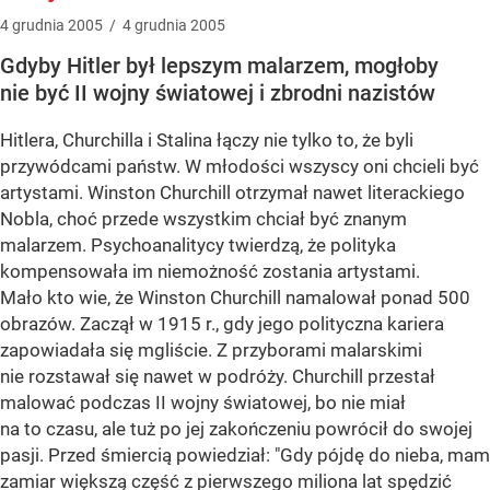
4
grudnia
2005
/
4
grudnia
2005
Gdyby Hitler był lepszym malarzem, mogłoby
nie być II wojny światowej i zbrodni nazistów
Hitlera, Churchilla i Stalina łączy nie tylko to, że byli
przywódcami państw. W młodości wszyscy oni chcieli być
artystami. Winston Churchill otrzymał nawet literackiego
Nobla, choć przede wszystkim chciał być znanym
malarzem. Psychoanalitycy twierdzą, że polityka
kompensowała im niemożność zostania artystami.
Mało kto wie, że Winston Churchill namalował ponad 500
obrazów. Zaczął w 1915 r., gdy jego polityczna kariera
zapowiadała się mgliście. Z przyborami malarskimi
nie rozstawał się nawet w podróży. Churchill przestał
malować podczas II wojny światowej, bo nie miał
na to czasu, ale tuż po jej zakończeniu powrócił do swojej
pasji. Przed śmiercią powiedział: "Gdy pójdę do nieba, mam
zamiar większą część z pierwszego miliona lat spędzić