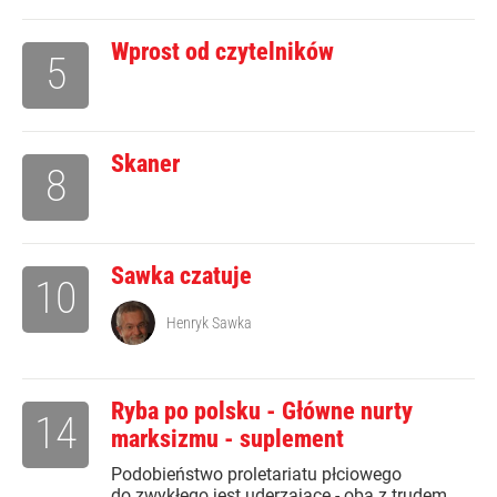
Wprost od czytelników
5
Skaner
8
Sawka czatuje
10
Henryk Sawka
Ryba po polsku - Główne nurty
14
marksizmu - suplement
Podobieństwo proletariatu płciowego
do zwykłego jest uderzające - oba z trudem