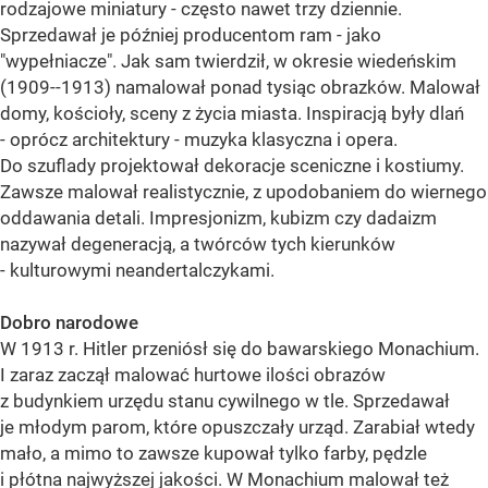
rodzajowe miniatury - często nawet trzy dziennie.
Sprzedawał je później producentom ram - jako
"wypełniacze". Jak sam twierdził, w okresie wiedeńskim
(1909--1913) namalował ponad tysiąc obrazków. Malował
domy, kościoły, sceny z życia miasta. Inspiracją były dlań
- oprócz architektury - muzyka klasyczna i opera.
Do szuflady projektował dekoracje sceniczne i kostiumy.
Zawsze malował realistycznie, z upodobaniem do wiernego
oddawania detali. Impresjonizm, kubizm czy dadaizm
nazywał degeneracją, a twórców tych kierunków
- kulturowymi neandertalczykami.
Dobro narodowe
W 1913 r. Hitler przeniósł się do bawarskiego Monachium.
I zaraz zaczął malować hurtowe ilości obrazów
z budynkiem urzędu stanu cywilnego w tle. Sprzedawał
je młodym parom, które opuszczały urząd. Zarabiał wtedy
mało, a mimo to zawsze kupował tylko farby, pędzle
i płótna najwyższej jakości. W Monachium malował też