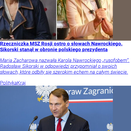
Rzeczniczka MSZ Rosji ostro o słowach Nawrockiego.
Sikorski stanął w obronie polskiego prezydenta
Maria Zacharowa nazwała Karola Nawrockiego „rusofobem”.
Radosław Sikorski w odpowiedzi przypomniał o swoich
słowach, które odbiły się szerokim echem na całym świecie.
Polityka
Kraj