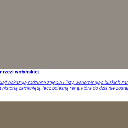
r rzezi wołyńskiej
ciąż pokazują rodzinne zdjęcia i listy, wspominając bliskich
 historią zamkniętą, lecz bolesną raną, która do dziś nie zosta