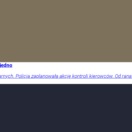
 jedno
arnych. Policja zaplanowała akcję kontroli kierowców. Od rana