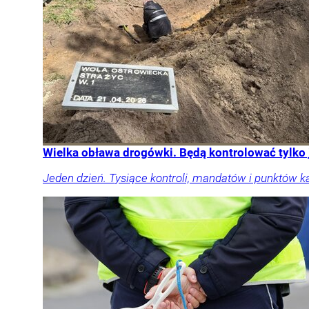
Wielka obława drogówki. Będą kontrolować tylko
Jeden dzień. Tysiące kontroli, mandatów i punktów k