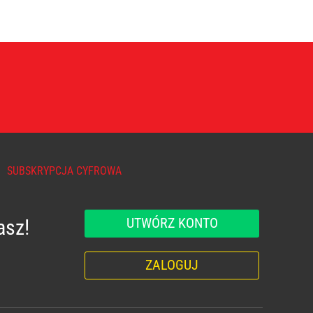
SUBSKRYPCJA CYFROWA
UTWÓRZ KONTO
asz!
ZALOGUJ