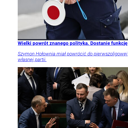
Wielki powrót znanego polityka. Dostanie funkcj
Szymon Hołownia miał powrócić do pierwszoligowej pol
własnej partii.