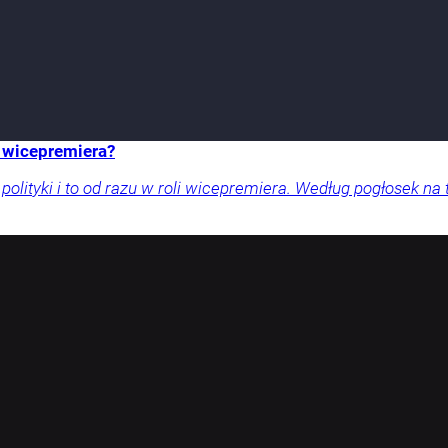
ę wicepremiera?
ityki i to od razu w roli wicepremiera. Według pogłosek na t