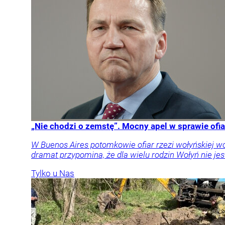
„Nie chodzi o zemstę”. Mocny apel w sprawie ofia
W Buenos Aires potomkowie ofiar rzezi wołyńskiej w
dramat przypomina, że dla wielu rodzin Wołyń nie jest
Tylko u Nas