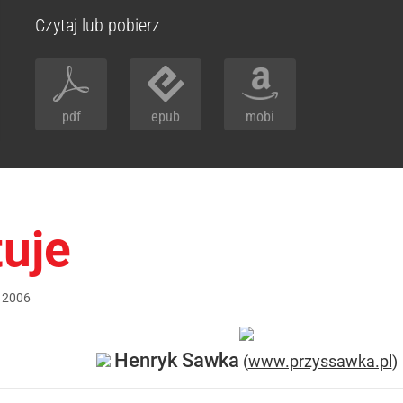
Czytaj lub pobierz
pdf
epub
mobi
uje
2006
Henryk Sawka
(
www.przyssawka.pl
)