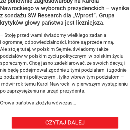
że ponownie zagłosowałoby na Karola
Nawrockiego w wyborach prezydenckich – wynika
z sondażu SW Research dla „Wprost”. Grupa
krytyków głowy państwa jest liczniejsza.
– Stoję przed wami świadomy wielkiego zadania
i ogromnej odpowiedzialności, które są przede mną.
Ale stoję tutaj, w polskim Sejmie, świadomy także
podziałów w polskim życiu politycznym, w polskim życiu
społecznym. Chcę jasno zadeklarować, że swoich decyzji
nie będę podejmował zgodnie z tymi podziałami i zgodnie
z podziałami politycznymi, tylko wbrew tym podziałom –
mówił rok temu Karol Nawrocki w pierwszym wystąpieniu
po zaprzysiężeniu na urząd prezydenta
.
Głowa państwa złożyła wówczas...
CZYTAJ DALEJ