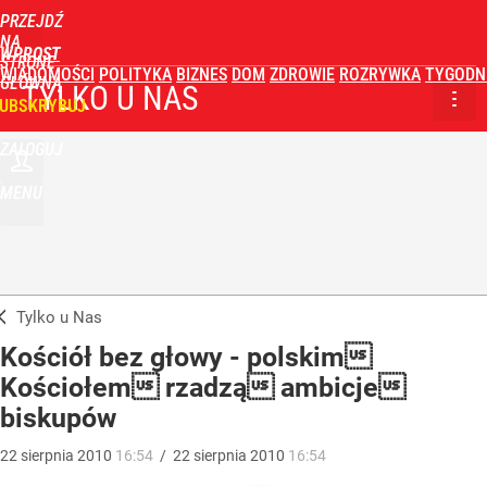
PRZEJDŹ
NA
WPROST
STRONĘ
WIADOMOŚCI
POLITYKA
BIZNES
DOM
ZDROWIE
ROZRYWKA
TYGODN
GŁÓWNĄ
TYLKO U NAS
UBSKRYBUJ
ZALOGUJ
MENU
Tylko u Nas
Kościół bez głowy - polskim
Kościołem rzadzą ambicje
biskupów
22
sierpnia
2010
16:54
/
22
sierpnia
2010
16:54