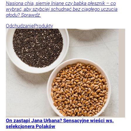
Nasiona chia, siemię lniane czy babka płesznik – co
wybrać, aby szybciej schudnąć bez ciągłego uczucia
głodu? Sprawdź.
Odchudzanie
Produkty
On zastąpi Jana Urbana? Sensacyjne wieści ws.
selekcjonera Polaków