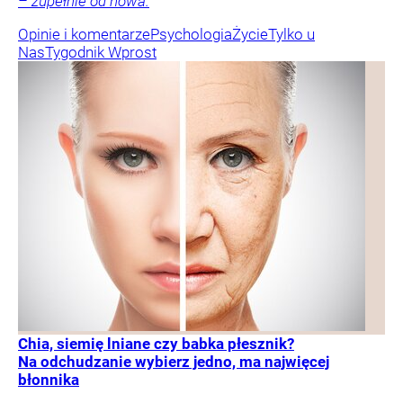
– zupełnie od nowa.
Opinie i komentarze
Psychologia
Życie
Tylko u
Nas
Tygodnik Wprost
Chia, siemię lniane czy babka płesznik?
Na odchudzanie wybierz jedno, ma najwięcej
błonnika