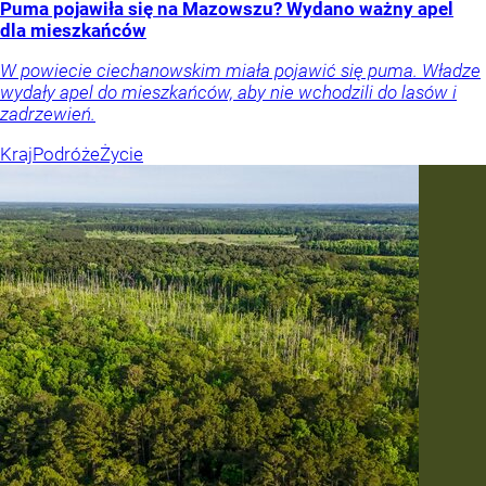
Puma pojawiła się na Mazowszu? Wydano ważny apel
dla mieszkańców
W powiecie ciechanowskim miała pojawić się puma. Władze
wydały apel do mieszkańców, aby nie wchodzili do lasów i
zadrzewień.
Kraj
Podróże
Życie