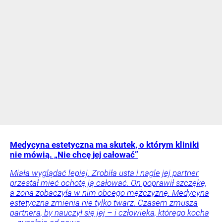
Medycyna estetyczna ma skutek, o którym kliniki
nie mówią. „Nie chcę jej całować”
Miała wyglądać lepiej. Zrobiła usta i nagle jej partner
przestał mieć ochotę ją całować. On poprawił szczękę,
a żona zobaczyła w nim obcego mężczyznę. Medycyna
estetyczna zmienia nie tylko twarz. Czasem zmusza
partnera, by nauczył się jej – i człowieka, którego kocha