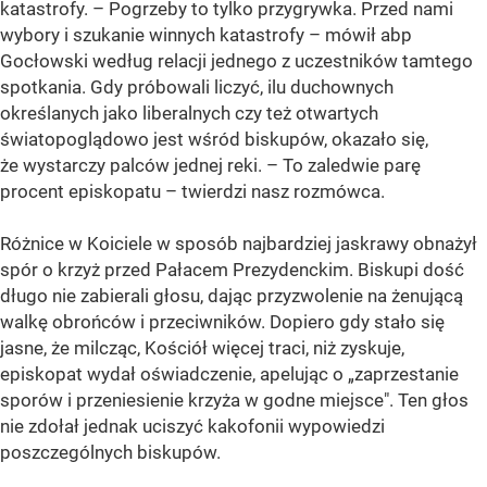
katastrofy. – Pogrzeby to tylko przygrywka. Przed nami
wybory i szukanie winnych katastrofy – mówił abp
Gocłowski według relacji jednego z uczestników tamtego
spotkania. Gdy próbowali liczyć, ilu duchownych
określanych jako liberalnych czy też otwartych
światopoglądowo jest wśród biskupów, okazało się,
że wystarczy palców jednej reki. – To zaledwie parę
procent episkopatu – twierdzi nasz rozmówca.
Różnice w Koiciele w sposób najbardziej jaskrawy obnażył
spór o krzyż przed Pałacem Prezydenckim. Biskupi dość
długo nie zabierali głosu, dając przyzwolenie na żenującą
walkę obrońców i przeciwników. Dopiero gdy stało się
jasne, że milcząc, Kościół więcej traci, niż zyskuje,
episkopat wydał oświadczenie, apelując o „zaprzestanie
sporów i przeniesienie krzyża w godne miejsce". Ten głos
nie zdołał jednak uciszyć kakofonii wypowiedzi
poszczególnych biskupów.