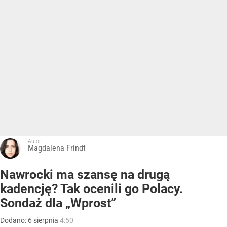
Autor:
Magdalena Frindt
Nawrocki ma szansę na drugą
kadencję? Tak ocenili go Polacy.
Sondaż dla „Wprost”
Dodano:
6
sierpnia
4:50