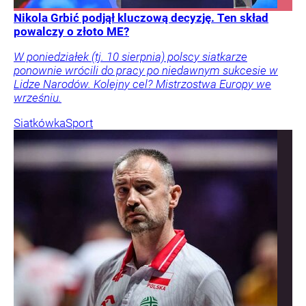
Nikola Grbić podjął kluczową decyzję. Ten skład
powalczy o złoto ME?
W poniedziałek (tj. 10 sierpnia) polscy siatkarze
ponownie wrócili do pracy po niedawnym sukcesie w
Lidze Narodów. Kolejny cel? Mistrzostwa Europy we
wrześniu.
Siatkówka
Sport