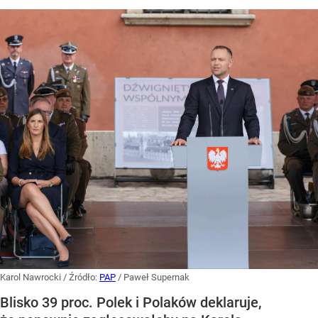
Karol Nawrocki
/ Źródło:
PAP
/
Paweł Supernak
Blisko 39 proc. Polek i Polaków deklaruje,