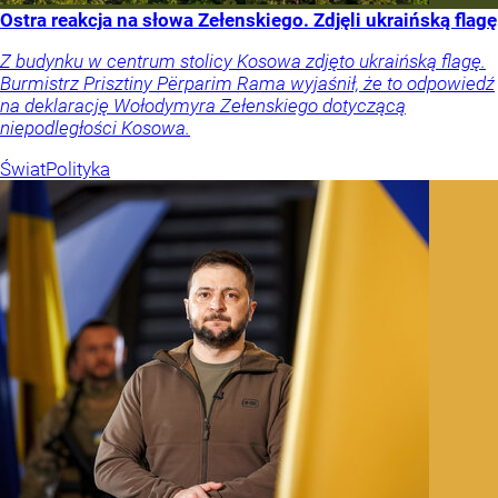
Ostra reakcja na słowa Zełenskiego. Zdjęli ukraińską flagę
Z budynku w centrum stolicy Kosowa zdjęto ukraińską flagę.
Burmistrz Prisztiny Përparim Rama wyjaśnił, że to odpowiedź
na deklarację Wołodymyra Zełenskiego dotyczącą
niepodległości Kosowa.
Świat
Polityka