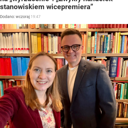
stanowiskiem wicepremiera”
Dodano:
wczoraj
19:47