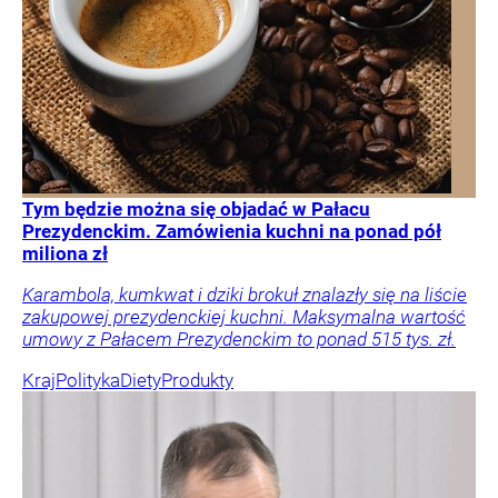
Tym będzie można się objadać w Pałacu
Prezydenckim. Zamówienia kuchni na ponad pół
miliona zł
Karambola, kumkwat i dziki brokuł znalazły się na liście
zakupowej prezydenckiej kuchni. Maksymalna wartość
umowy z Pałacem Prezydenckim to ponad 515 tys. zł.
Kraj
Polityka
Diety
Produkty