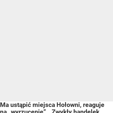
Ma ustąpić miejsca Hołowni, reaguje
na „wyrzucenie”. „Zwykły handelek