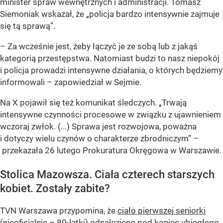
minister spraw wewnętrznych i administracji. Tomasz
Siemoniak wskazał, że „policja bardzo intensywnie zajmuje
się tą sprawą”.
– Za wcześnie jest, żeby łączyć je ze sobą lub z jakąś
kategorią przestępstwa. Natomiast budzi to nasz niepokój
i policja prowadzi intensywne działania, o których będziemy
informowali – zapowiedział w Sejmie.
Na X pojawił się też komunikat śledczych. „Trwają
intensywne czynności procesowe w związku z ujawnieniem
wczoraj zwłok. (...) Sprawa jest rozwojowa, poważna
i dotyczy wielu czynów o charakterze zbrodniczym” –
przekazała 26 lutego Prokuratura Okręgowa w Warszawie.
Stolica Mazowsza. Ciała czterech starszych
kobiet. Zostały zabite?
TVN Warszawa przypomina, że
ciało pierwszej seniorki
(nieoficjalnie – 80-latki) odnalezieno pod koniec ubiegłego