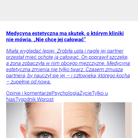
Medycyna estetyczna ma skutek, o którym kliniki
nie mówią. „Nie chcę jej całować”
Miała wyglądać lepiej. Zrobiła usta i nagle jej partner
przestał mieć ochotę ją całować. On poprawił szczękę,
a żona zobaczyła w nim obcego mężczyznę. Medycyna
estetyczna zmienia nie tylko twarz. Czasem zmusza
partnera, by nauczył się jej – i człowieka, którego kocha
– zupełnie od nowa.
Opinie i komentarze
Psychologia
Życie
Tylko u
Nas
Tygodnik Wprost