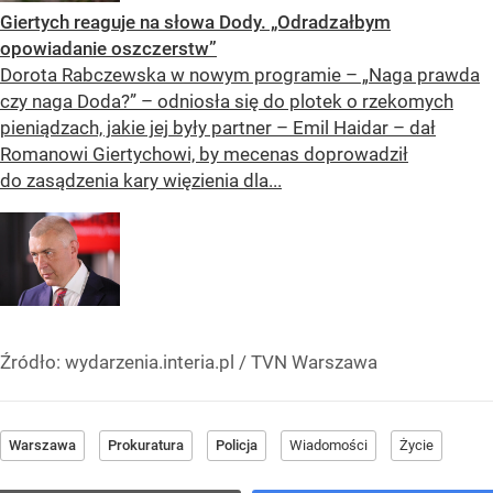
Giertych reaguje na słowa Dody. „Odradzałbym
opowiadanie oszczerstw”
Dorota Rabczewska w nowym programie – „Naga prawda
czy naga Doda?” – odniosła się do plotek o rzekomych
pieniądzach, jakie jej były partner – Emil Haidar – dał
Romanowi Giertychowi, by mecenas doprowadził
do zasądzenia kary więzienia dla...
Źródło:
wydarzenia.interia.pl / TVN Warszawa
Warszawa
Prokuratura
Policja
Wiadomości
Życie