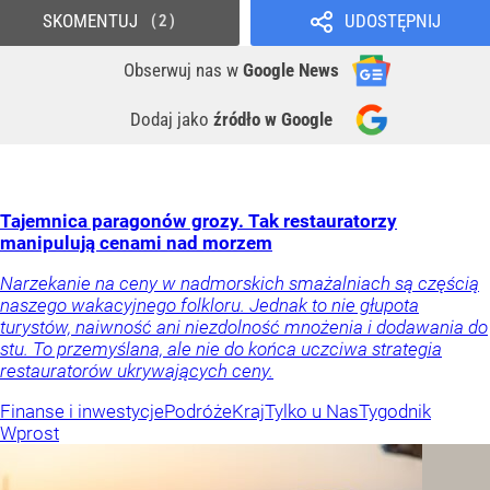
SKOMENTUJ
UDOSTĘPNIJ
2
Obserwuj nas
w
Google News
Dodaj jako
źródło w Google
Tajemnica paragonów grozy. Tak restauratorzy
manipulują cenami nad morzem
Narzekanie na ceny w nadmorskich smażalniach są częścią
naszego wakacyjnego folkloru. Jednak to nie głupota
turystów, naiwność ani niezdolność mnożenia i dodawania do
stu. To przemyślana, ale nie do końca uczciwa strategia
restauratorów ukrywających ceny.
Finanse i inwestycje
Podróże
Kraj
Tylko u Nas
Tygodnik
Wprost