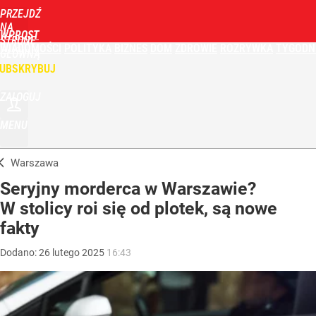
PRZEJDŹ
NA
WPROST
STRONĘ
WIADOMOŚCI
POLITYKA
BIZNES
DOM
ZDROWIE
ROZRYWKA
TYGODN
GŁÓWNĄ
UBSKRYBUJ
ZALOGUJ
MENU
Warszawa
Seryjny morderca w Warszawie?
W stolicy roi się od plotek, są nowe
fakty
Dodano:
26
lutego
2025
16:43