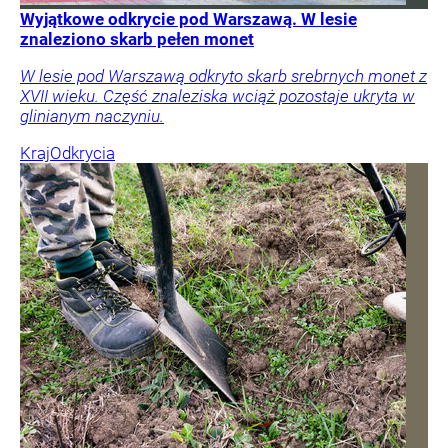
Wyjątkowe odkrycie pod Warszawą. W lesie
znaleziono skarb pełen monet
W lesie pod Warszawą odkryto skarb srebrnych monet z
XVII wieku. Część znaleziska wciąż pozostaje ukryta w
glinianym naczyniu.
Kraj
Odkrycia