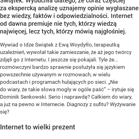
Świątek. Wybuchła dlatego, że coraz częściej
za ekspercką analizę uznajemy opinie wygłaszane
bez wiedzy, faktów i odpowiedzialności. Internet
od dawna premiuje nie tych, którzy wiedzą
najwięcej, lecz tych, którzy mówią najgłośniej.
Wywiad o Idze Swiątek z Ewą Woydyłło, terapeutką
uzależnień, wywołał takie zamieszanie, że aż jego twórcy
zdjęli go z Internetu. I jeszcze się pokajali. Tyle że...
rozmówczyni bardzo sprawnie posłużyła się językiem
powszechnie używanym w rozmowach, w wielu
podcastach i programach hulających po sieci. „Nie
do wiary, że takie słowa mogły w ogóle paść” – irytuje się
Dominik Senkowski. Serio i naprawdę? Całkiem do wiary,
a już na pewno w Internecie. Diagnozy z sufitu? Wyżywanie
się?
Internet to wielki prezent