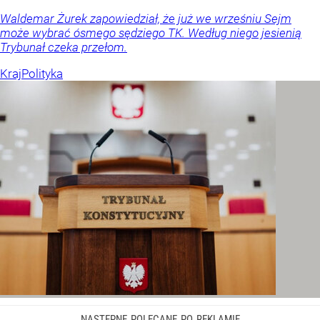
Waldemar Żurek zapowiedział, że już we wrześniu Sejm
może wybrać ósmego sędziego TK. Według niego jesienią
Trybunał czeka przełom.
Kraj
Polityka