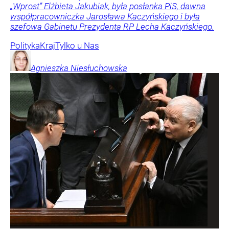
„Wprost” Elżbieta Jakubiak, była posłanka PiS, dawna
współpracowniczka Jarosława Kaczyńskiego i była
szefowa Gabinetu Prezydenta RP Lecha Kaczyńskiego.
Polityka
Kraj
Tylko u Nas
Agnieszka
Niesłuchowska