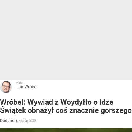
Autor:
Jan Wróbel
Wróbel: Wywiad z Woydyłło o Idze
Świątek obnażył coś znacznie gorszego
Dodano:
dzisiaj
6:08