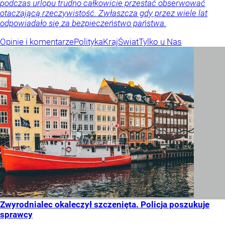
podczas urlopu trudno całkowicie przestać obserwować
otaczającą rzeczywistość. Zwłaszcza gdy przez wiele lat
odpowiadało się za bezpieczeństwo państwa.
Opinie i komentarze
Polityka
Kraj
Świat
Tylko u Nas
Zwyrodnialec okaleczył szczenięta. Policja poszukuje
sprawcy