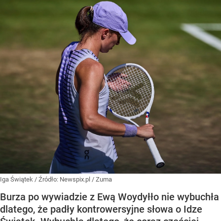
Iga Świątek
/ Źródło:
Newspix.pl
/
Zuma
Burza po wywiadzie z Ewą Woydyłło nie wybuchła
dlatego, że padły kontrowersyjne słowa o Idze