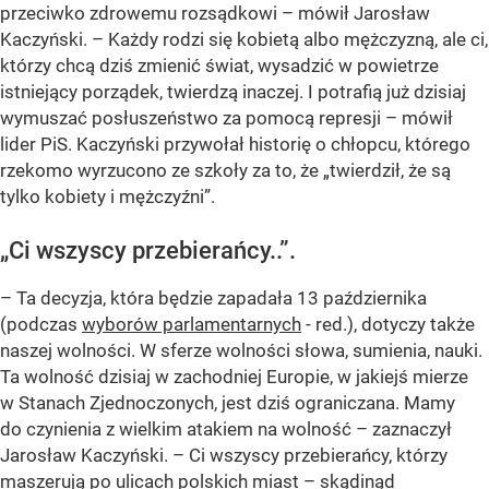
przeciwko zdrowemu rozsądkowi – mówił Jarosław
Kaczyński. – Każdy rodzi się kobietą albo mężczyzną, ale ci,
którzy chcą dziś zmienić świat, wysadzić w powietrze
istniejący porządek, twierdzą inaczej. I potrafią już dzisiaj
wymuszać posłuszeństwo za pomocą represji – mówił
lider PiS. Kaczyński przywołał historię o chłopcu, którego
rzekomo wyrzucono ze szkoły za to, że
„twierdził, że są
tylko kobiety i mężczyźni”
.
„Ci wszyscy przebierańcy..”.
– Ta decyzja, która będzie zapadała 13 października
(podczas
wyborów parlamentarnych
- red.), dotyczy także
naszej wolności. W sferze wolności słowa, sumienia, nauki.
Ta wolność dzisiaj w zachodniej Europie, w jakiejś mierze
w Stanach Zjednoczonych, jest dziś ograniczana. Mamy
do czynienia z wielkim atakiem na wolność – zaznaczył
Jarosław Kaczyński. – Ci wszyscy przebierańcy, którzy
maszerują po ulicach polskich miast – skądinąd