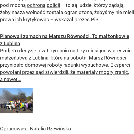
pod mocną
ochroną policji
– to są ludzie, którzy żądają,
żeby nasza wolność została ograniczona, żebyśmy nie mieli
prawa ich krytykować – wskazał prezes PiS.
Planowali zamach na Marszu Równości. To małżonkowie
z Lublina
Podjęto decyzję o zatrzymaniu na trzy miesiące w areszcie
małżeństwa z Lublina, które na sobotni Marsz Równości
przyniosło domowej roboty ładunki wybuchowe. Eksperci
powołani przez sąd stwierdzili, że materiały mogły zranić,
a nawet...
Opracowała:
Natalia Rzewińska