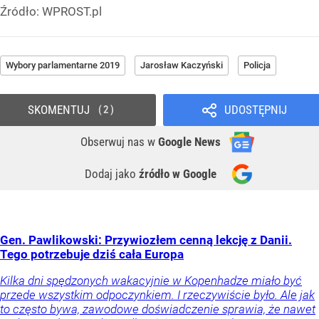
Źródło:
WPROST.pl
Wybory parlamentarne 2019
Jarosław Kaczyński
Policja
SKOMENTUJ
UDOSTĘPNIJ
2
Obserwuj nas
w
Google News
Dodaj jako
źródło w Google
Gen. Pawlikowski: Przywiozłem cenną lekcję z Danii.
Tego potrzebuje dziś cała Europa
Kilka dni spędzonych wakacyjnie w Kopenhadze miało być
przede wszystkim odpoczynkiem. I rzeczywiście było. Ale jak
to często bywa, zawodowe doświadczenie sprawia, że nawet