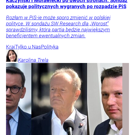
Kaczyński i Morawiecki po dwóch stronach. Sondaż
pokazuje politycznych wygranych po rozpadzie PiS
Rozłam w PiS-ie może sporo zmienić w polskiej
polityce. W sondażu SW Research dla „Wprost”
sprawdziliśmy, która partia będzie największym
beneficjentem ewentualnych zmian.
Kraj
Tylko u Nas
Polityka
Karolina
Trela