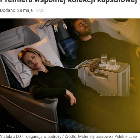
Dodano:
28
maja
10:28
Vistula x LOT: Elegancja w podróży
/ Źródło:
Materiały prasowe
/
Polskie Linie