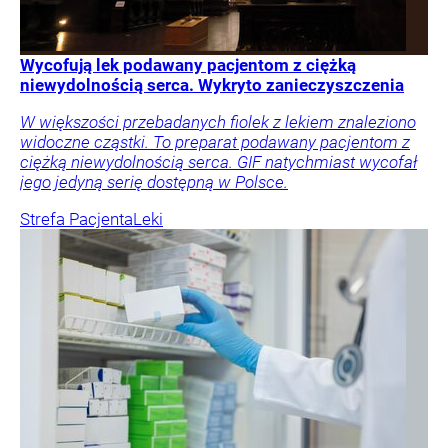
Wycofują lek podawany pacjentom z ciężką
niewydolnością serca. Wykryto zanieczyszczenia
W większości przebadanych fiolek z lekiem znaleziono
widoczne cząstki. To preparat podawany pacjentom z
ciężką niewydolnością serca. GIF natychmiast wycofał
jego jedyną serię dostępną w Polsce.
Strefa Pacjenta
Leki