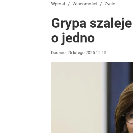
Nawrocki ma szansę na drugą kadencję? Tak ocenil
Wprost
/
Wiadomości
/
Życie
Grypa szaleje
dodaj
o jedno
Farmacja: wzrost pod presją. co czeka branżę do 
Dodano:
26
lutego
2025
12:18
dodaj
Vistula x LOT: Elegancja w podróży. Premiera wspó
dodaj