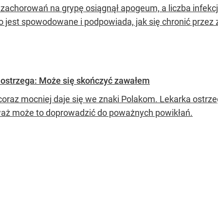
 zachorowań na grypę osiągnął apogeum, a liczba infekcji
o jest spowodowane i podpowiada, jak się chronić przez
a ostrzega: Może się skończyć zawałem
coraz mocniej daje się we znaki Polakom. Lekarka ostrz
aż może to doprowadzić do poważnych powikłań.