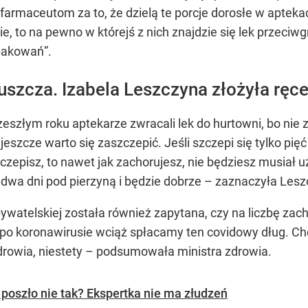
rmaceutom za to, że dzielą te porcje dorosłe w aptekach
e, to na pewno w którejś z nich znajdzie się lek przeci
opakowań”.
uszcza. Izabela Leszczyna złożyła ręce
zeszłym roku aptekarze zwracali lek do hurtowni, bo nie 
jeszcze warto się zaszczepić. Jeśli szczepi się tylko pię
szczepisz, to nawet jak zachorujesz, nie będziesz musia
, dwa dni pod pierzyną i będzie dobrze – zaznaczyła Les
watelskiej została również zapytana, czy na liczbę zac
po koronawirusie wciąż spłacamy ten covidowy dług. Chor
drowia, niestety – podsumowała ministra zdrowia.
 poszło nie tak? Ekspertka nie ma złudzeń