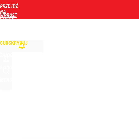
PRZEJDŹ
Udostępnij
5
Skomentuj
NA
WPROST
STRONĘ
GŁÓWNĄ
WIADOMOŚCI
POLITYKA
BIZNES
DOM
ZDROWIE
ROZRYWKA
TYGOD
Polaku oszczędzaj wodę i prąd. Za granicą już są 
SUBSKRYBUJ
dodaj
ZALOGUJ
Prawdziwa wartość różnorodności
SZUKAJ
MENU
dodaj
Gen. Pawlikowski: Przywiozłem cenną lekcję z Dani
2