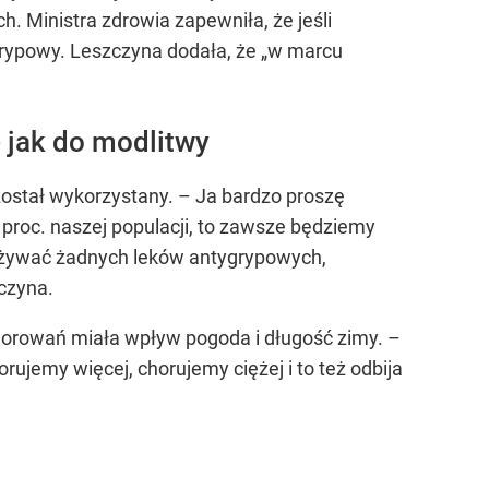
. Ministra zdrowia zapewniła, że jeśli
wgrypowy. Leszczyna dodała, że „w marcu
 jak do modlitwy
został wykorzystany. – Ja bardzo proszę
ć proc. naszej populacji, to zawsze będziemy
ł używać żadnych leków antygrypowych,
zczyna.
horowań miała wpływ pogoda i długość zimy. –
ujemy więcej, chorujemy ciężej i to też odbija