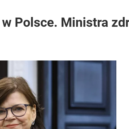
i go Polacy. Sondaż dla „Wprost”
 w Polsce. Ministra zd
2030 roku?
lnej kolekcji kapsułowej