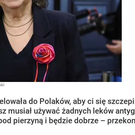
ski
lowała do Polaków, aby ci się szczepil
esz musiał używać żadnych leków antyg
pod pierzyną i będzie dobrze – przeko