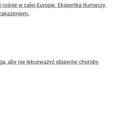
 rośnie w całej Europie. Ekspertka tłumaczy,
 zakażeniem.
ega, aby nie lekceważyć objawów choroby,