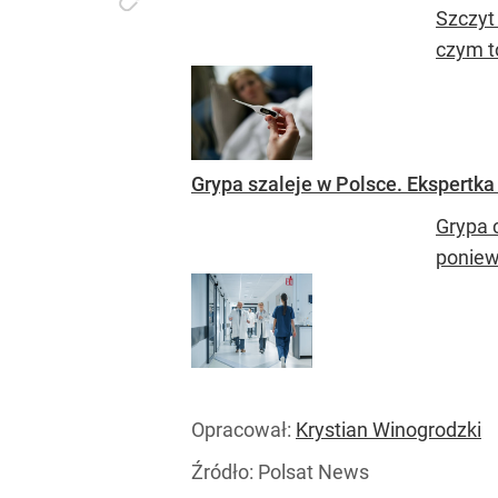
Szczyt
czym t
Grypa szaleje w Polsce. Ekspertk
Grypa 
poniew
Opracował:
Krystian Winogrodzki
Źródło:
Polsat News