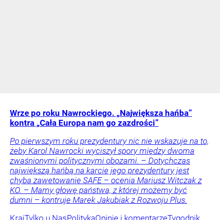
Wrze po roku Nawrockiego. „Największa hańba”
kontra „Cała Europa nam go zazdrości”
Po pierwszym roku prezydentury nic nie wskazuje na to,
żeby Karol Nawrocki wyciszył spory między dwoma
zwaśnionymi politycznymi obozami. – Dotychczas
największą hańbą na karcie jego prezydentury jest
chyba zawetowanie SAFE – ocenia Mariusz Witczak z
KO. – Mamy głowę państwa, z której możemy być
dumni – kontruje Marek Jakubiak z Rozwoju Plus.
Kraj
Tylko u Nas
Polityka
Opinie i komentarze
Tygodnik