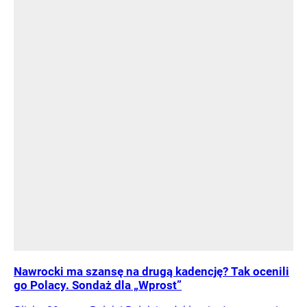
Nawrocki ma szansę na drugą kadencję? Tak ocenili
go Polacy. Sondaż dla „Wprost”