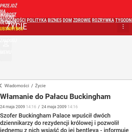
PRZEJDŹ
NA
WPROST
STRONĘ
WIADOMOŚCI
POLITYKA
BIZNES
DOM
ZDROWIE
ROZRYWKA
TYGODN
GŁÓWNĄ
ŻYCIE
UBSKRYBUJ
ZALOGUJ
MENU
Wiadomości
/
Życie
Włamanie do Pałacu Buckingham
24
maja
2009
14:16
/
24
maja
2009
14:16
Szofer Buckingham Palace wpuścił dwóch
dziennikarzy do rezydencji królowej i pozwolił
jednemu z nich wsiąść do jej bentleya - informuje