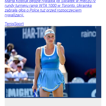
Marta Kostiuk będzie rywalką Igi Świątek w meczu IV
rundy turnieju rangi WTA 1000 w Toronto. Ukrainka
zabrała głos o Polce tuż przed rozpoczęciem
rywalizacji.
Tenis
Sport