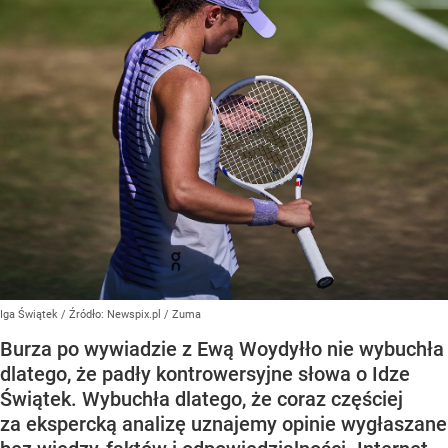
Iga Świątek
/ Źródło:
Newspix.pl
/
Zuma
Burza po wywiadzie z Ewą Woydyłło nie wybuchła
dlatego, że padły kontrowersyjne słowa o Idze
Świątek. Wybuchła dlatego, że coraz częściej
za ekspercką analizę uznajemy opinie wygłaszane