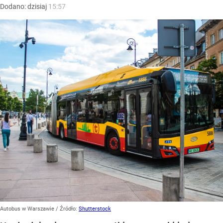
Dodano:
dzisiaj
15:57
Autobus w Warszawie
/ Źródło:
Shutterstock