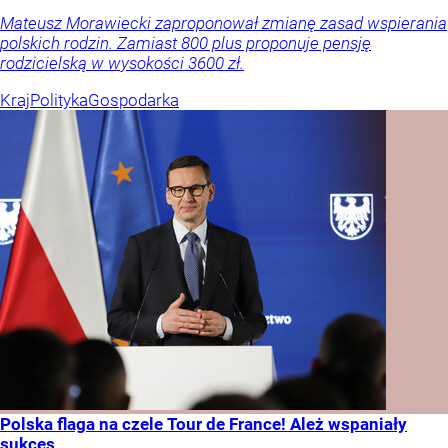
Mateusz Morawiecki zaproponował zmianę zasad wspierania
polskich rodzin. Zamiast 800 plus proponuje pensję
rodzicielską w wysokości 3600 zł.
Kraj
Polityka
Gospodarka
Polska flaga na czele Tour de France! Ależ wspaniały
sukces