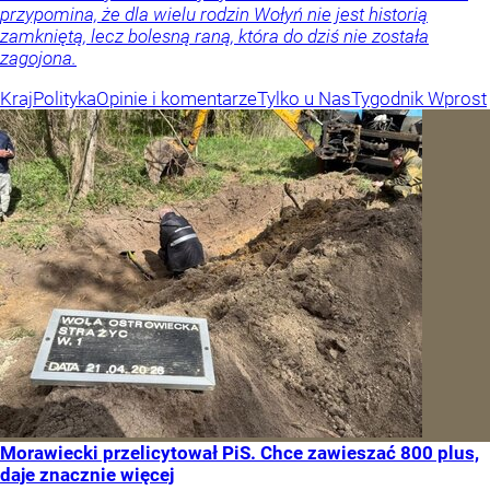
przypomina, że dla wielu rodzin Wołyń nie jest historią
zamkniętą, lecz bolesną raną, która do dziś nie została
zagojona.
Kraj
Polityka
Opinie i komentarze
Tylko u Nas
Tygodnik Wprost
Morawiecki przelicytował PiS. Chce zawieszać 800 plus,
daje znacznie więcej