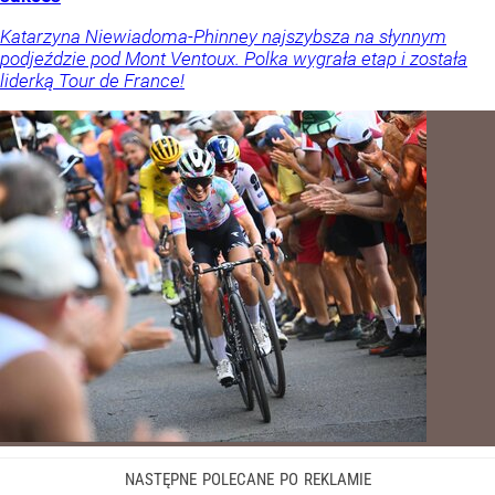
Katarzyna Niewiadoma-Phinney najszybsza na słynnym
podjeździe pod Mont Ventoux. Polka wygrała etap i została
liderką Tour de France!