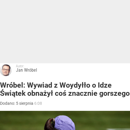
Autor:
Jan Wróbel
Wróbel: Wywiad z Woydyłło o Idze
Świątek obnażył coś znacznie gorszego
Dodano:
5
sierpnia
6:08