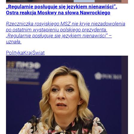
„Regularnie posługuje się językiem nienawiści”.
Ostra reakcja Moskwy na słowa Nawrockiego
Rzeczniczka rosyjskiego MSZ nie kryje niezadowolenia
po ostatnim wystąpieniu polskiego prezydenta.
„Regularnie posługuje się językiem nienawiści” –
uznała.
Polityka
Kraj
Świat