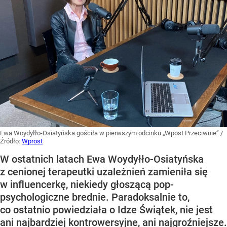
Ewa Woydyłło-Osiatyńska gościła w pierwszym odcinku „Wpost Przeciwnie”
/
Źródło:
Wprost
W ostatnich latach Ewa Woydyłło-Osiatyńska
z cenionej terapeutki uzależnień zamieniła się
w influencerkę, niekiedy głoszącą pop-
psychologiczne brednie. Paradoksalnie to,
co ostatnio powiedziała o Idze Świątek, nie jest
ani najbardziej kontrowersyjne, ani najgroźniejsze.