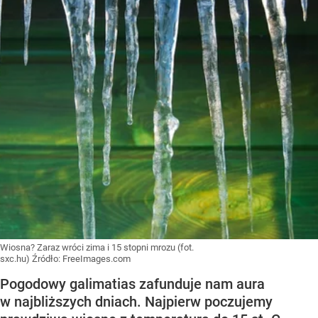
Wiosna? Zaraz wróci zima i 15 stopni mrozu (fot.
sxc.hu)
Źródło:
FreeImages.com
Pogodowy galimatias zafunduje nam aura
w najbliższych dniach. Najpierw poczujemy