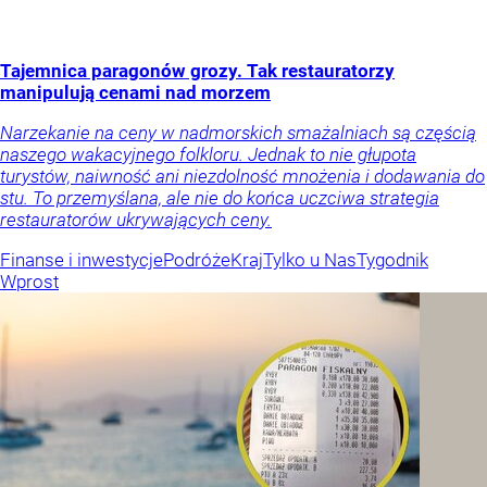
Tajemnica paragonów grozy. Tak restauratorzy
manipulują cenami nad morzem
Narzekanie na ceny w nadmorskich smażalniach są częścią
naszego wakacyjnego folkloru. Jednak to nie głupota
turystów, naiwność ani niezdolność mnożenia i dodawania do
stu. To przemyślana, ale nie do końca uczciwa strategia
restauratorów ukrywających ceny.
Finanse i inwestycje
Podróże
Kraj
Tylko u Nas
Tygodnik
Wprost