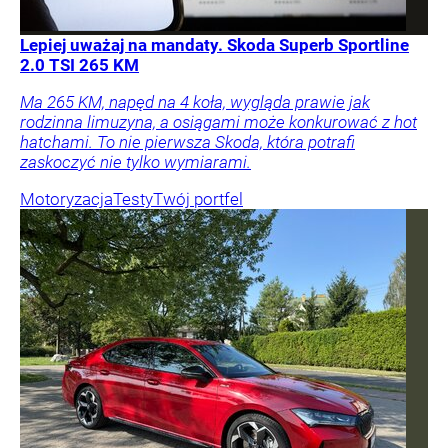
Lepiej uważaj na mandaty. Skoda Superb Sportline
2.0 TSI 265 KM
Ma 265 KM, napęd na 4 koła, wygląda prawie jak
rodzinna limuzyna, a osiągami może konkurować z hot
hatchami. To nie pierwsza Skoda, która potrafi
zaskoczyć nie tylko wymiarami.
Motoryzacja
Testy
Twój portfel