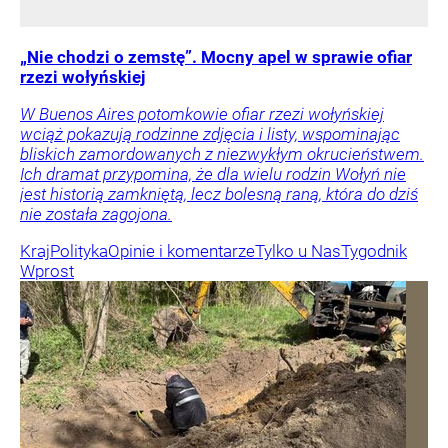
„Nie chodzi o zemstę”. Mocny apel w sprawie ofiar
rzezi wołyńskiej
W Buenos Aires potomkowie ofiar rzezi wołyńskiej
wciąż pokazują rodzinne zdjęcia i listy, wspominając
bliskich zamordowanych z niezwykłym okrucieństwem.
Ich dramat przypomina, że dla wielu rodzin Wołyń nie
jest historią zamkniętą, lecz bolesną raną, która do dziś
nie została zagojona.
Kraj
Polityka
Opinie i komentarze
Tylko u Nas
Tygodnik
Wprost