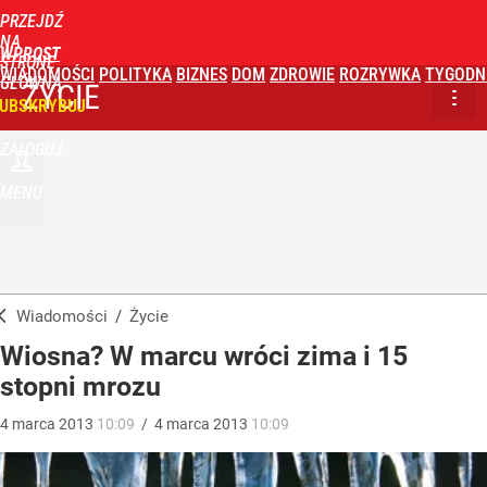
PRZEJDŹ
NA
WPROST
STRONĘ
WIADOMOŚCI
POLITYKA
BIZNES
DOM
ZDROWIE
ROZRYWKA
TYGODN
GŁÓWNĄ
ŻYCIE
UBSKRYBUJ
ZALOGUJ
MENU
Wiadomości
/
Życie
Wiosna? W marcu wróci zima i 15
stopni mrozu
4
marca
2013
10:09
/
4
marca
2013
10:09