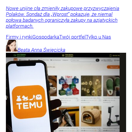
Nowe unijne cła zmieniły zakupowe przyzwyczajenia
Polaków. Sondaż dla „Wprost” pokazuje, że niemal
połowa badanych ograniczyła zakupy na azjatyckich
platformach.
Firmy i rynki
Gospodarka
Twój portfel
Tylko u Nas
Beata Anna
Święcicka