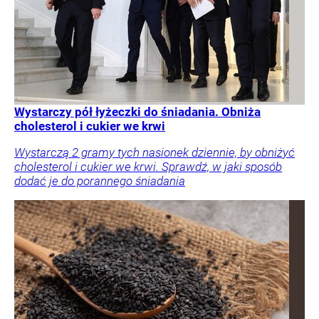
Wystarczy pół łyżeczki do śniadania. Obniża
cholesterol i cukier we krwi
Wystarczą 2 gramy tych nasionek dziennie, by obniżyć
cholesterol i cukier we krwi. Sprawdź, w jaki sposób
dodać je do porannego śniadania