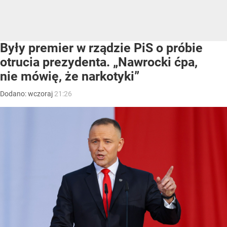
Były premier w rządzie PiS o próbie
otrucia prezydenta. „Nawrocki ćpa,
nie mówię, że narkotyki”
Dodano:
wczoraj
21:26