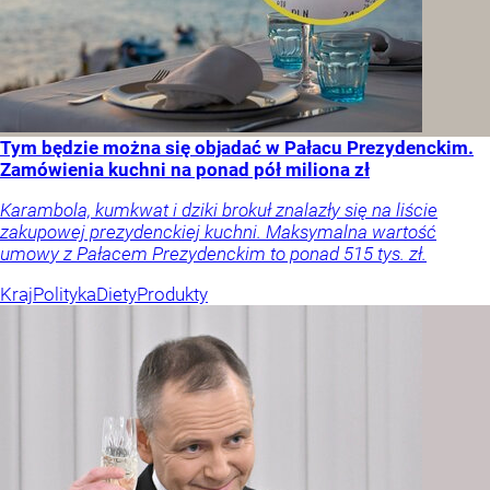
Tym będzie można się objadać w Pałacu Prezydenckim.
Zamówienia kuchni na ponad pół miliona zł
Karambola, kumkwat i dziki brokuł znalazły się na liście
zakupowej prezydenckiej kuchni. Maksymalna wartość
umowy z Pałacem Prezydenckim to ponad 515 tys. zł.
Kraj
Polityka
Diety
Produkty