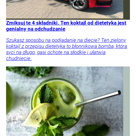
Zmiksuj te 4 składniki. Ten koktajl od dietetyka jest
genialny na odchudzanie
Szukasz sposobu na podjadanie na diecie? Ten zielony
koktajl z przepisu dietetyka to błonnikowa bomba, która
syci na długo, gasi ochotę na słodkie i ułatwia
chudnięcie.