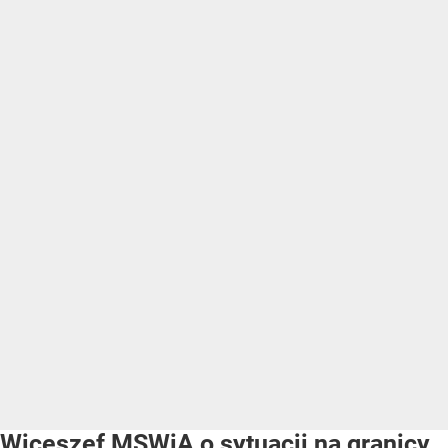
Wiceszef MSWiA o sytuacji na granicy