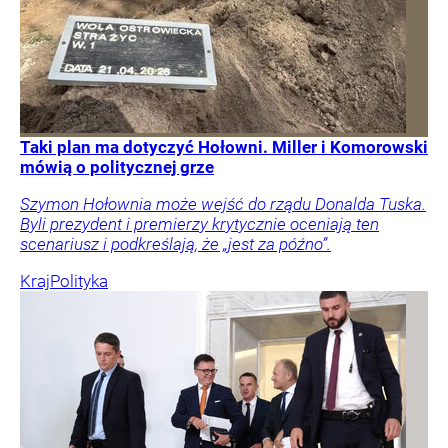
Taki plan ma dotyczyć Hołowni. Miller i Komorowski
mówią o politycznej grze
Szymon Hołownia może wejść do rządu Donalda Tuska.
Byli prezydent i premierzy krytycznie oceniają ten
scenariusz i podkreślają, że „jest za późno”.
Kraj
Polityka