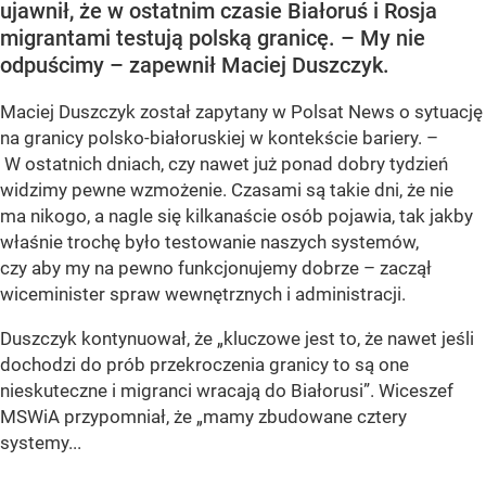
ujawnił, że w ostatnim czasie Białoruś i Rosja
migrantami testują polską granicę. – My nie
odpuścimy – zapewnił Maciej Duszczyk.
Maciej Duszczyk został zapytany w Polsat News o sytuację
na granicy polsko-białoruskiej w kontekście bariery. –
W ostatnich dniach, czy nawet już ponad dobry tydzień
widzimy pewne wzmożenie. Czasami są takie dni, że nie
ma nikogo, a nagle się kilkanaście osób pojawia, tak jakby
właśnie trochę było testowanie naszych systemów,
czy aby my na pewno funkcjonujemy dobrze – zaczął
wiceminister spraw wewnętrznych i administracji.
Duszczyk kontynuował, że „kluczowe jest to, że nawet jeśli
dochodzi do prób przekroczenia granicy to są one
nieskuteczne i migranci wracają do Białorusi”. Wiceszef
MSWiA przypomniał, że „mamy zbudowane cztery
systemy...