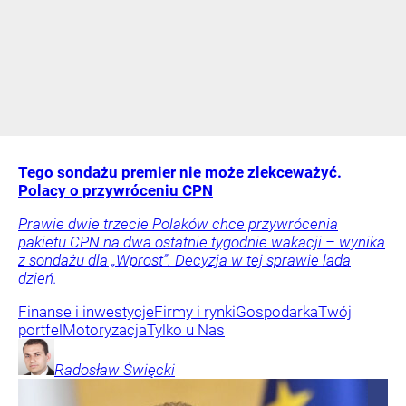
Tego sondażu premier nie może zlekceważyć.
Polacy o przywróceniu CPN
Prawie dwie trzecie Polaków chce przywrócenia
pakietu CPN na dwa ostatnie tygodnie wakacji – wynika
z sondażu dla „Wprost”. Decyzja w tej sprawie lada
dzień.
Finanse i inwestycje
Firmy i rynki
Gospodarka
Twój
portfel
Motoryzacja
Tylko u Nas
Radosław
Święcki