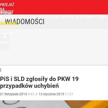
PRZEJDŹ
NA
WPROST
STRONĘ
WIADOMOŚCI
POLITYKA
BIZNES
DOM
ZDROWIE
ROZRYWKA
TYGODN
GŁÓWNĄ
WIADOMOŚCI
UBSKRYBUJ
ZALOGUJ
MENU
PiS i SLD zgłosiły do PKW 19
przypadków uchybień
21
listopada
2014
9:43
/
13
stycznia
2015
11:37