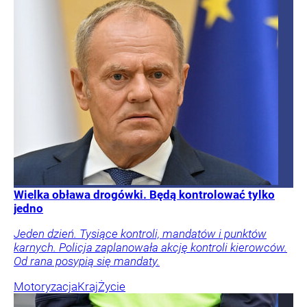
Wielka obława drogówki. Będą kontrolować tylko
jedno
Jeden dzień. Tysiące kontroli, mandatów i punktów
karnych. Policja zaplanowała akcję kontroli kierowców.
Od rana posypią się mandaty.
Motoryzacja
Kraj
Życie