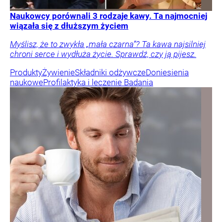
Naukowcy porównali 3 rodzaje kawy. Ta najmocniej
wiązała się z dłuższym życiem
Myślisz, że to zwykła „mała czarna”? Ta kawa najsilniej
chroni serce i wydłuża życie. Sprawdź, czy ją pijesz.
Produkty
Żywienie
Składniki odżywcze
Doniesienia
naukowe
Profilaktyka i leczenie
Badania