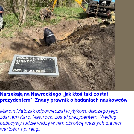
Narzekają na Nawrockiego „jak ktoś taki został
prezydentem”. Znany prawnik o badaniach naukowców
Marcin Matczak odpowiedział krytykom, dlaczego jego
zdaniem Karol Nawrocki został prezydentem. Według
publicysty ludzie widzą w nim obrońcę ważnych dla nich
wartości, np. religii.