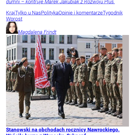
dumni – kontruje Marek Jakubiak z Rozwoju Plus.
Kraj
Tylko u Nas
Polityka
Opinie i komentarze
Tygodnik
Wprost
Magdalena
Frindt
Stanowski na obchodach rocznicy Nawrockiego.