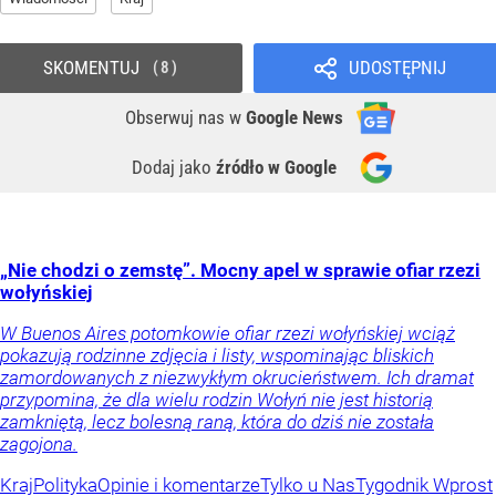
SKOMENTUJ
UDOSTĘPNIJ
8
Obserwuj nas
w
Google News
Dodaj jako
źródło w Google
„Nie chodzi o zemstę”. Mocny apel w sprawie ofiar rzezi
wołyńskiej
W Buenos Aires potomkowie ofiar rzezi wołyńskiej wciąż
pokazują rodzinne zdjęcia i listy, wspominając bliskich
zamordowanych z niezwykłym okrucieństwem. Ich dramat
przypomina, że dla wielu rodzin Wołyń nie jest historią
zamkniętą, lecz bolesną raną, która do dziś nie została
zagojona.
Kraj
Polityka
Opinie i komentarze
Tylko u Nas
Tygodnik Wprost