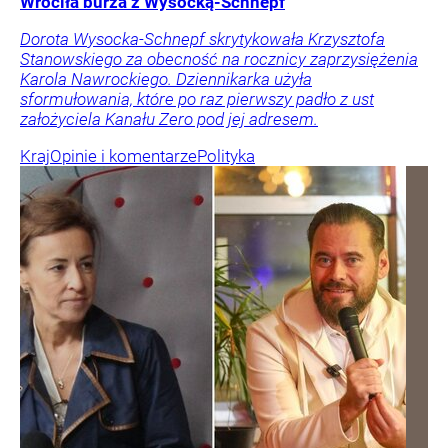
Wróciła burza z Wysocką-Schnepf
Dorota Wysocka-Schnepf skrytykowała Krzysztofa
Stanowskiego za obecność na rocznicy zaprzysiężenia
Karola Nawrockiego. Dziennikarka użyła
sformułowania, które po raz pierwszy padło z ust
założyciela Kanału Zero pod jej adresem.
Kraj
Opinie i komentarze
Polityka