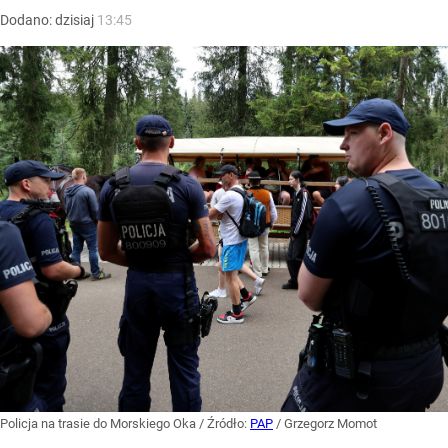
Dodano:
dzisiaj
13:45
Policja na trasie do Morskiego Oka
/ Źródło:
PAP
/
Grzegorz Momot