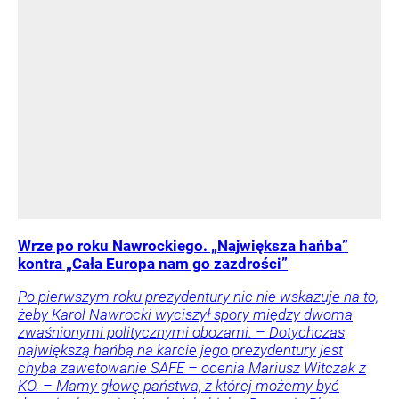
Wrze po roku Nawrockiego. „Największa hańba”
kontra „Cała Europa nam go zazdrości”
Po pierwszym roku prezydentury nic nie wskazuje na to,
żeby Karol Nawrocki wyciszył spory między dwoma
zwaśnionymi politycznymi obozami. – Dotychczas
największą hańbą na karcie jego prezydentury jest
chyba zawetowanie SAFE – ocenia Mariusz Witczak z
KO. – Mamy głowę państwa, z której możemy być