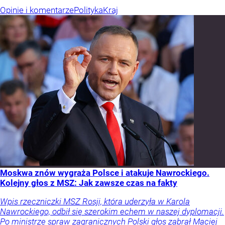
Opinie i komentarze
Polityka
Kraj
Moskwa znów wygraża Polsce i atakuje Nawrockiego.
Kolejny głos z MSZ: Jak zawsze czas na fakty
Wpis rzeczniczki MSZ Rosji, która uderzyła w Karola
Nawrockiego, odbił się szerokim echem w naszej dyplomacji.
Po ministrze spraw zagranicznych Polski głos zabrał Maciej