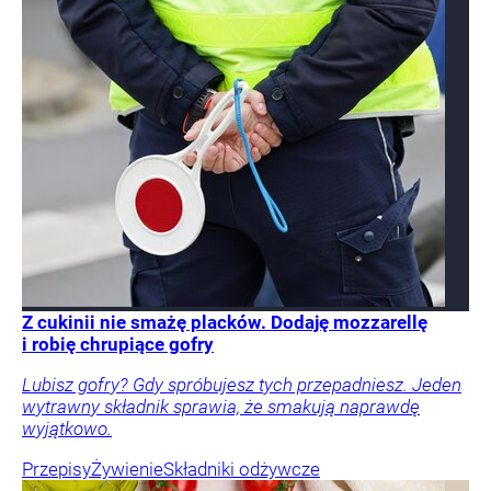
Z cukinii nie smażę placków. Dodaję mozzarellę
i robię chrupiące gofry
Lubisz gofry? Gdy spróbujesz tych przepadniesz. Jeden
wytrawny składnik sprawia, że smakują naprawdę
wyjątkowo.
Przepisy
Żywienie
Składniki odżywcze