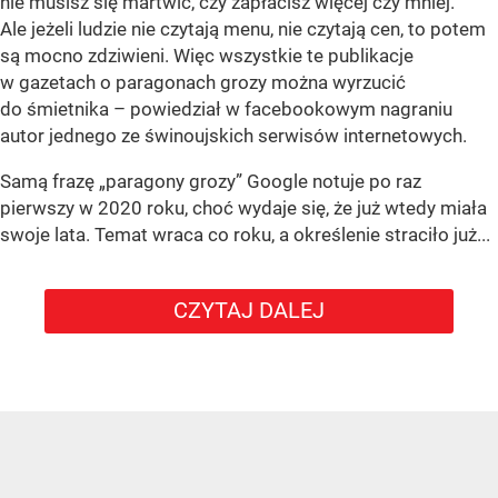
nie musisz się martwić, czy zapłacisz więcej czy mniej.
Ale jeżeli ludzie nie czytają menu, nie czytają cen, to potem
są mocno zdziwieni. Więc wszystkie te publikacje
w gazetach o paragonach grozy można wyrzucić
do śmietnika – powiedział w facebookowym nagraniu
autor jednego ze świnoujskich serwisów internetowych.
Samą frazę „paragony grozy” Google notuje po raz
pierwszy w 2020 roku, choć wydaje się, że już wtedy miała
swoje lata. Temat wraca co roku, a określenie straciło już...
CZYTAJ DALEJ