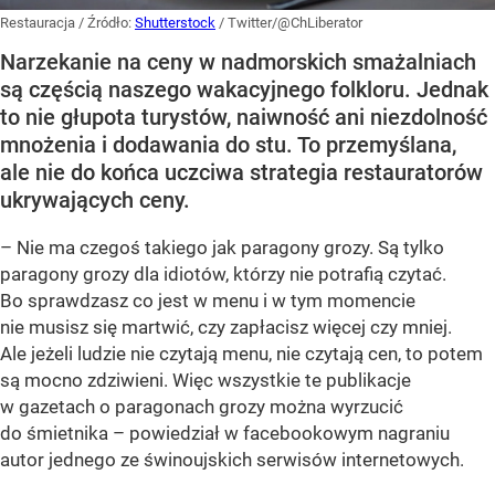
Restauracja
/ Źródło:
Shutterstock
/
Twitter/@ChLiberator
Narzekanie na ceny w nadmorskich smażalniach
są częścią naszego wakacyjnego folkloru. Jednak
to nie głupota turystów, naiwność ani niezdolność
mnożenia i dodawania do stu. To przemyślana,
ale nie do końca uczciwa strategia restauratorów
ukrywających ceny.
– Nie ma czegoś takiego jak paragony grozy. Są tylko
paragony grozy dla idiotów, którzy nie potrafią czytać.
Bo sprawdzasz co jest w menu i w tym momencie
nie musisz się martwić, czy zapłacisz więcej czy mniej.
Ale jeżeli ludzie nie czytają menu, nie czytają cen, to potem
są mocno zdziwieni. Więc wszystkie te publikacje
w gazetach o paragonach grozy można wyrzucić
do śmietnika – powiedział w facebookowym nagraniu
autor jednego ze świnoujskich serwisów internetowych.