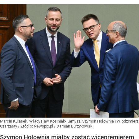
Marcin Kulasek, Władysław Kosiniak-Kamysz, Szymon Hołownia i Włodzimierz
Czarzasty
/ Źródło:
Newspix.pl
/
Damian Burzykowski
Szymon Hołownia miałby zostać wicepremierem