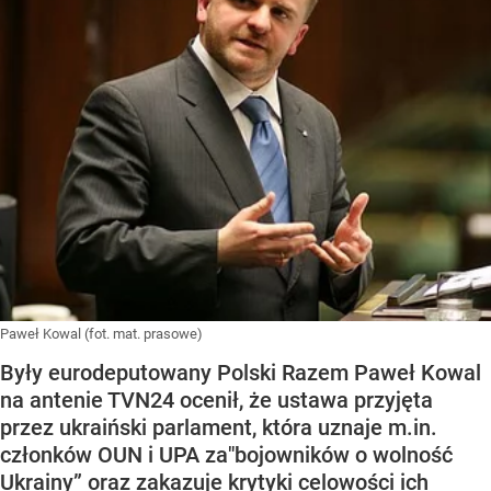
Paweł Kowal (fot. mat. prasowe)
Były eurodeputowany Polski Razem Paweł Kowal
na antenie TVN24 ocenił, że ustawa przyjęta
przez ukraiński parlament, która uznaje m.in.
członków OUN i UPA za"bojowników o wolność
Ukrainy” oraz zakazuje krytyki celowości ich