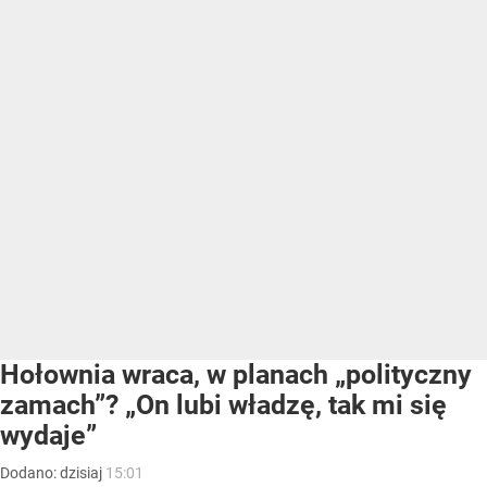
Hołownia wraca, w planach „polityczny
zamach”? „On lubi władzę, tak mi się
wydaje”
Dodano:
dzisiaj
15:01