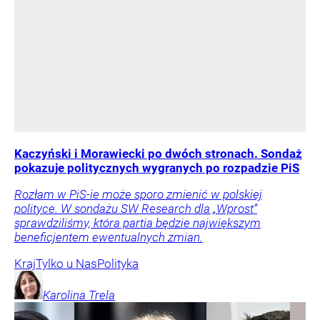
Kaczyński i Morawiecki po dwóch stronach. Sondaż
pokazuje politycznych wygranych po rozpadzie PiS
Rozłam w PiS-ie może sporo zmienić w polskiej
polityce. W sondażu SW Research dla „Wprost”
sprawdziliśmy, która partia będzie największym
beneficjentem ewentualnych zmian.
Kraj
Tylko u Nas
Polityka
Karolina
Trela