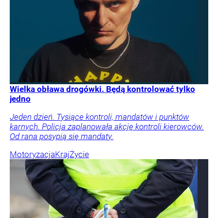
Wielka obława drogówki. Będą kontrolować tylko
jedno
Jeden dzień. Tysiące kontroli, mandatów i punktów
karnych. Policja zaplanowała akcję kontroli kierowców.
Od rana posypią się mandaty.
Motoryzacja
Kraj
Życie