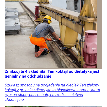
Zmiksuj te 4 składniki. Ten koktajl od dietetyka jest
genialny na odchudzanie
Szukasz sposobu na podjadanie na diecie? Ten zielony
koktajl z przepisu dietetyka to błonnikowa bomba, która
syci na długo, gasi ochotę na słodkie i ułatwia
chudnięcie.