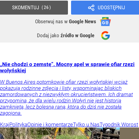
SKOMENTUJ
UDOSTĘPNIJ
26
Obserwuj nas
w
Google News
Dodaj jako
źródło w Google
„Nie chodzi o zemstę”. Mocny apel w sprawie ofiar rzezi
wołyńskiej
W Buenos Aires potomkowie ofiar rzezi wołyńskiej wciąż
pokazują rodzinne zdjęcia i listy, wspominając bliskich
zamordowanych z niezwykłym okrucieństwem. Ich dramat
przypomina, że dla wielu rodzin Wołyń nie jest historią
zamkniętą, lecz bolesną raną, która do dziś nie została
zagojona.
Kraj
Polityka
Opinie i komentarze
Tylko u Nas
Tygodnik Wprost