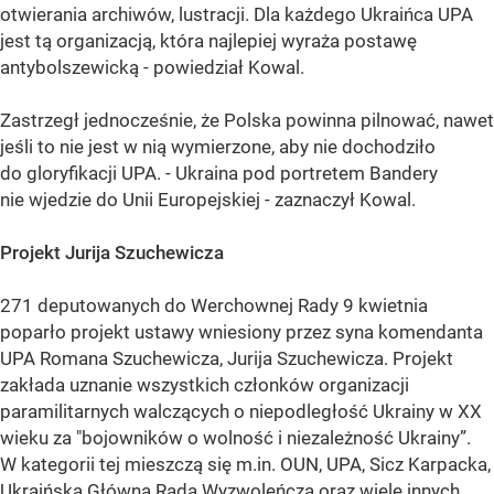
otwierania archiwów, lustracji. Dla każdego Ukraińca UPA
jest tą organizacją, która najlepiej wyraża postawę
antybolszewicką - powiedział Kowal.
Zastrzegł jednocześnie, że Polska powinna pilnować, nawet
jeśli to nie jest w nią wymierzone, aby nie dochodziło
do gloryfikacji UPA. - Ukraina pod portretem Bandery
nie wjedzie do Unii Europejskiej - zaznaczył Kowal.
Projekt Jurija Szuchewicza
271 deputowanych do Werchownej Rady 9 kwietnia
poparło projekt ustawy wniesiony przez syna komendanta
UPA Romana Szuchewicza, Jurija Szuchewicza. Projekt
zakłada uznanie wszystkich członków organizacji
paramilitarnych walczących o niepodległość Ukrainy w XX
wieku za "bojowników o wolność i niezależność Ukrainy”.
W kategorii tej mieszczą się m.in. OUN, UPA, Sicz Karpacka,
Ukraińska Główna Rada Wyzwoleńcza oraz wiele innych