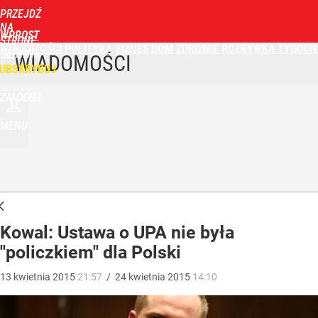
PRZEJDŹ
NA
WPROST
STRONĘ
WIADOMOŚCI
POLITYKA
BIZNES
DOM
ZDROWIE
ROZRYWKA
TYGODN
GŁÓWNĄ
WIADOMOŚCI
UBSKRYBUJ
ZALOGUJ
MENU
Kowal: Ustawa o UPA nie była
"policzkiem" dla Polski
13
kwietnia
2015
21:57
/
24
kwietnia
2015
14:10