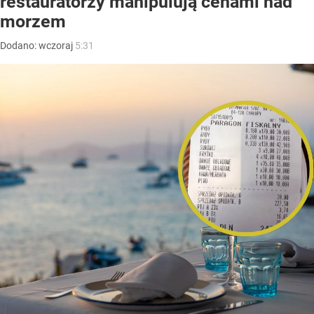
restauratorzy manipulują cenami nad
morzem
Dodano:
wczoraj
5:31