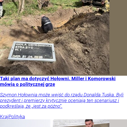
Taki plan ma dotyczyć Hołowni. Miller i Komorowski
mówią o politycznej grze
Szymon Hołownia może wejść do rządu Donalda Tuska. Byli
prezydent i premierzy krytycznie oceniają ten scenariusz i
podkreślają, że „jest za późno”.
Kraj
Polityka