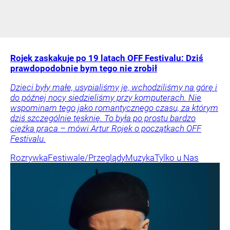
Rojek zaskakuje po 19 latach OFF Festivalu: Dziś
prawdopodobnie bym tego nie zrobił
Dzieci były małe, usypialiśmy je, wchodziliśmy na górę i
do późnej nocy siedzieliśmy przy komputerach. Nie
wspominam tego jako romantycznego czasu, za którym
dziś szczególnie tęsknię. To była po prostu bardzo
ciężka praca – mówi Artur Rojek o początkach OFF
Festivalu.
Rozrywka
Festiwale/Przeglądy
Muzyka
Tylko u Nas