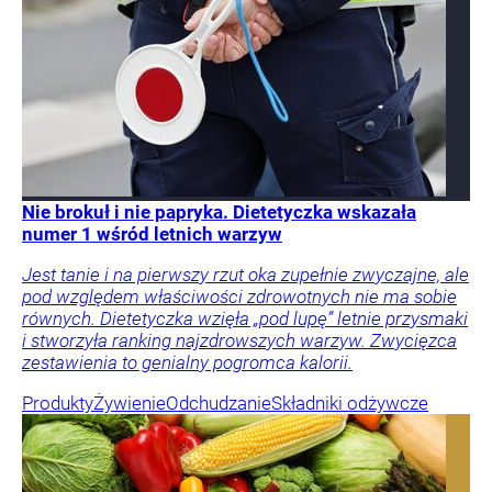
Nie brokuł i nie papryka. Dietetyczka wskazała
numer 1 wśród letnich warzyw
Jest tanie i na pierwszy rzut oka zupełnie zwyczajne, ale
pod względem właściwości zdrowotnych nie ma sobie
równych. Dietetyczka wzięła „pod lupę” letnie przysmaki
i stworzyła ranking najzdrowszych warzyw. Zwycięzca
zestawienia to genialny pogromca kalorii.
Produkty
Żywienie
Odchudzanie
Składniki odżywcze