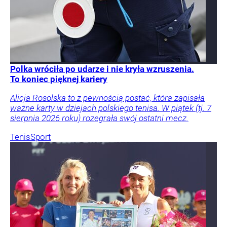
Polka wróciła po udarze i nie kryła wzruszenia.
To koniec pięknej kariery
Alicja Rosolska to z pewnością postać, która zapisała
ważne karty w dziejach polskiego tenisa. W piątek (tj. 7
sierpnia 2026 roku) rozegrała swój ostatni mecz.
Tenis
Sport