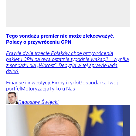
Tego sondażu premier nie może zlekceważyć.
Polacy o przywróceniu CPN
Prawie dwie trzecie Polaków chce przywrócenia
pakietu CPN na dwa ostatnie tygodnie wakacji – wynika
z sondażu dla „Wprost”. Decyzja w tej sprawie lada
dzień.
Finanse i inwestycje
Firmy i rynki
Gospodarka
Twój
portfel
Motoryzacja
Tylko u Nas
Radosław
Święcki