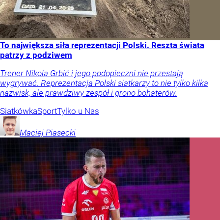
To największa siła reprezentacji Polski. Reszta świata
patrzy z podziwem
Trener Nikola Grbić i jego podopieczni nie przestają
wygrywać. Reprezentacja Polski siatkarzy to nie tylko kilka
nazwisk, ale prawdziwy zespół i grono bohaterów.
Siatkówka
Sport
Tylko u Nas
Maciej
Piasecki