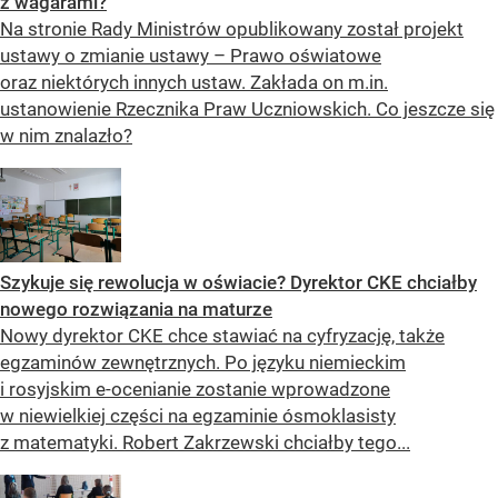
z wagarami?
Na stronie Rady Ministrów opublikowany został projekt
ustawy o zmianie ustawy – Prawo oświatowe
oraz niektórych innych ustaw. Zakłada on m.in.
ustanowienie Rzecznika Praw Uczniowskich. Co jeszcze się
w nim znalazło?
Szykuje się rewolucja w oświacie? Dyrektor CKE chciałby
nowego rozwiązania na maturze
Nowy dyrektor CKE chce stawiać na cyfryzację, także
egzaminów zewnętrznych. Po języku niemieckim
i rosyjskim e-ocenianie zostanie wprowadzone
w niewielkiej części na egzaminie ósmoklasisty
z matematyki. Robert Zakrzewski chciałby tego...