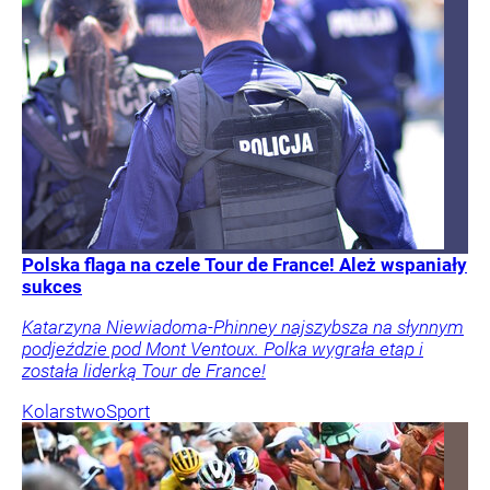
Polska flaga na czele Tour de France! Ależ wspaniały
sukces
Katarzyna Niewiadoma-Phinney najszybsza na słynnym
podjeździe pod Mont Ventoux. Polka wygrała etap i
została liderką Tour de France!
Kolarstwo
Sport