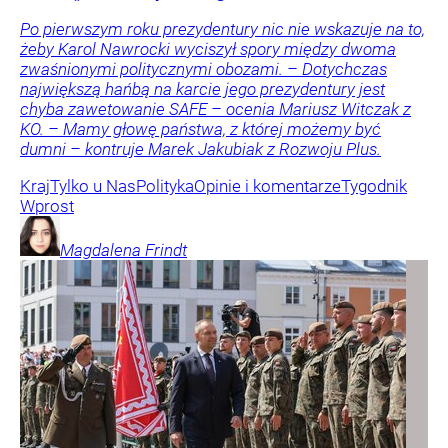
Po pierwszym roku prezydentury nic nie wskazuje na to,
żeby Karol Nawrocki wyciszył spory między dwoma
zwaśnionymi politycznymi obozami. – Dotychczas
największą hańbą na karcie jego prezydentury jest
chyba zawetowanie SAFE – ocenia Mariusz Witczak z
KO. – Mamy głowę państwa, z której możemy być
dumni – kontruje Marek Jakubiak z Rozwoju Plus.
Kraj
Tylko u Nas
Polityka
Opinie i komentarze
Tygodnik
Wprost
Magdalena
Frindt