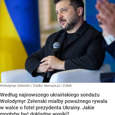
Wołodymyr Zełenski
/ Źródło:
Newspix.pl
/
ZUMA
Według najnowszego ukraińskiego sondażu
Wołodymyr Zełenski miałby poważnego rywala
w walce o fotel prezydenta Ukrainy. Jakie
mogłyby być dokładne wyniki?