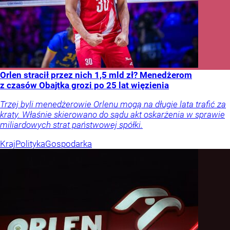
Orlen stracił przez nich 1,5 mld zł? Menedżerom
z czasów Obajtka grozi po 25 lat więzienia
Trzej byli menedżerowie Orlenu mogą na długie lata trafić za
kraty. Właśnie skierowano do sądu akt oskarżenia w sprawie
miliardowych strat państwowej spółki.
Kraj
Polityka
Gospodarka