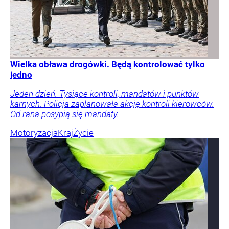
Wielka obława drogówki. Będą kontrolować tylko
jedno
Jeden dzień. Tysiące kontroli, mandatów i punktów
karnych. Policja zaplanowała akcję kontroli kierowców.
Od rana posypią się mandaty.
Motoryzacja
Kraj
Życie