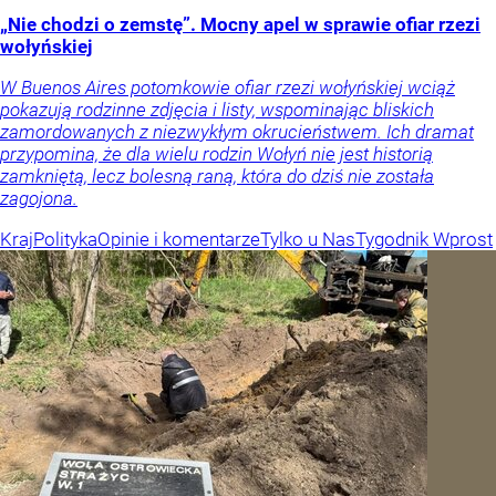
„Nie chodzi o zemstę”. Mocny apel w sprawie ofiar rzezi
wołyńskiej
W Buenos Aires potomkowie ofiar rzezi wołyńskiej wciąż
pokazują rodzinne zdjęcia i listy, wspominając bliskich
zamordowanych z niezwykłym okrucieństwem. Ich dramat
przypomina, że dla wielu rodzin Wołyń nie jest historią
zamkniętą, lecz bolesną raną, która do dziś nie została
zagojona.
Kraj
Polityka
Opinie i komentarze
Tylko u Nas
Tygodnik Wprost