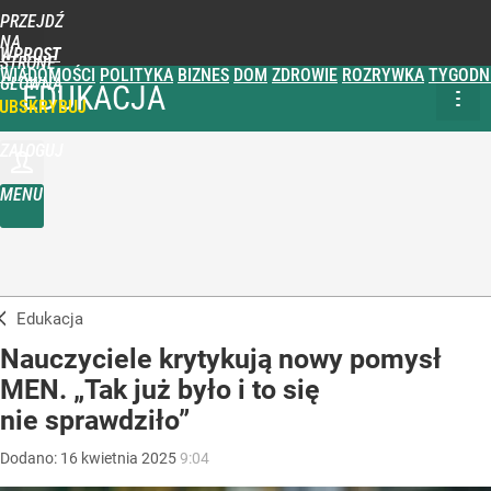
PRZEJDŹ
NA
WPROST
STRONĘ
WIADOMOŚCI
POLITYKA
BIZNES
DOM
ZDROWIE
ROZRYWKA
TYGODN
GŁÓWNĄ
EDUKACJA
UBSKRYBUJ
ZALOGUJ
MENU
Edukacja
Nauczyciele krytykują nowy pomysł
MEN. „Tak już było i to się
nie sprawdziło”
Dodano:
16
kwietnia
2025
9:04