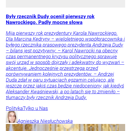
Były rzecznik Dudy ocenił pierwszy rok
Nawrockiego. Padły mocne słowa
Mija pierwszy rok prezydentury Karola Nawrockiego.
Dla Marcina Kędryny – wieloletniego współpracownika i
byłego rzecznika prasowego prezydenta Andrzeja Dudy
– bilans jest pozytywny: – Karol Nawrocki na obecny
czas permanentnego kryzysu politycznego sprawuje
swój urząd w sposób dojrzały i adekwatny do wyzwań –
akcentuje. Jednocześnie przestrzega przed
porównywaniem kolejnych prezydentów. – Andrzej
Duda zdał w paru sytuacjach egzamin celująco, ale
jeszcze przez jakiś czas będzie niedoceniony, jak kiedyś
Aleksander Kwaśniewski, a po latach się to zmieniło –
tłumaczy były rzecznik Andrzeja Dudy.
Polityka
Tylko u Nas
Agnieszka
Niesłuchowska