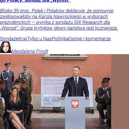
go Polacy. Sondaż dla „Wprost”
Blisko 39 proc. Polek i Polaków deklaruje, że ponownie
zagłosowałoby na Karola Nawrockiego w wyborach
prezydenckich – wynika z sondażu SW Research dla
„Wprost”. Grupa krytyków głowy państwa jest liczniejsza.
Sondaże
Kraj
Tylko u Nas
Polityka
Opinie i komentarze
Magdalena
Frindt