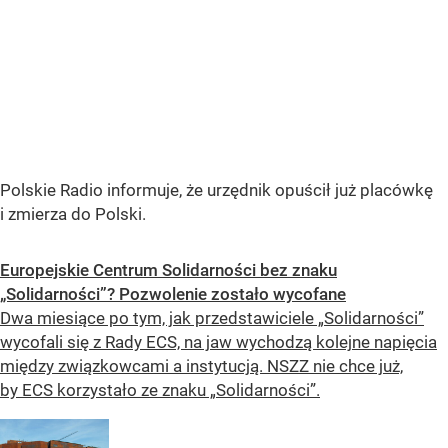
Polskie Radio informuje, że urzędnik opuścił już placówkę
i zmierza do Polski.
Europejskie Centrum Solidarności bez znaku
„Solidarności”? Pozwolenie zostało wycofane
Dwa miesiące po tym, jak przedstawiciele „Solidarności”
wycofali się z Rady ECS, na jaw wychodzą kolejne napięcia
między związkowcami a instytucją. NSZZ nie chce już,
by ECS korzystało ze znaku „Solidarności”.