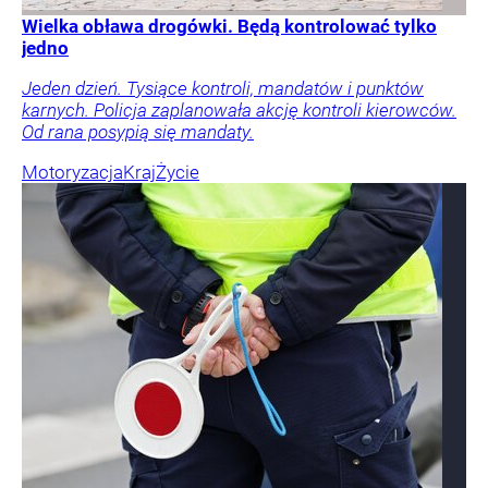
Wielka obława drogówki. Będą kontrolować tylko
jedno
Jeden dzień. Tysiące kontroli, mandatów i punktów
karnych. Policja zaplanowała akcję kontroli kierowców.
Od rana posypią się mandaty.
Motoryzacja
Kraj
Życie