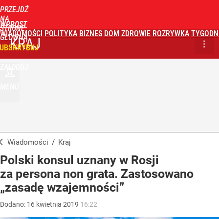
PRZEJDŹ
NA
WPROST
STRONĘ
WIADOMOŚCI
POLITYKA
BIZNES
DOM
ZDROWIE
ROZRYWKA
TYGODN
GŁÓWNĄ
KRAJ
UBSKRYBUJ
ZALOGUJ
MENU
Wiadomości
/
Kraj
Polski konsul uznany w Rosji
za persona non grata. Zastosowano
„zasadę wzajemności”
Dodano:
16
kwietnia
2019
16:22