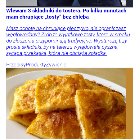
Wlewam 3 składniki do tostera. Po kilku minutach
mam chrupiące „tosty” bez chleba
Masz ochotę na chrupiące pieczywo, ale ograniczasz
węglowodany? Zrób te wyjątkowe tosty, które w smaku
do złudzenia przypominają tradycyjne. Wystarczą trzy
proste składniki, by na talerzu wylądowała pyszna,
sycąca przekąska, która nie obciąża żołądka.
Przepisy
Produkty
Żywienie