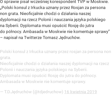
O sprawie pisał wcześniej korespondent TVP w Moskwie.
„Polski konsul z Irkucka uznany przez Rosjan za persona
non grata. Nieoficjalnie chodzi o działania naszej
dyplomacji na rzecz Polonii i nauczania języka polskiego
na Syberii. Dyplomata musi opuścić Rosję do jutra
do północy. Ambasada w Moskwie nie komentuje sprawy”
– napisał na Twitterze Tomasz Jędruchów.
Polski konsul z Irkucka uznany przez rosjan za persona non
grata.
Nieoficjalnie chodzi o działania naszej dyplomacji na rzecz
Polonii i nauczania języka polskiego na Syberii.
Dyplomata musi opuścić Rosję do jutra do północy.
Ambasada w Moskwie nie komentuje sprawy.
— T.D.Jędruchów (@tdjedruchow)
16 kwietnia 2019