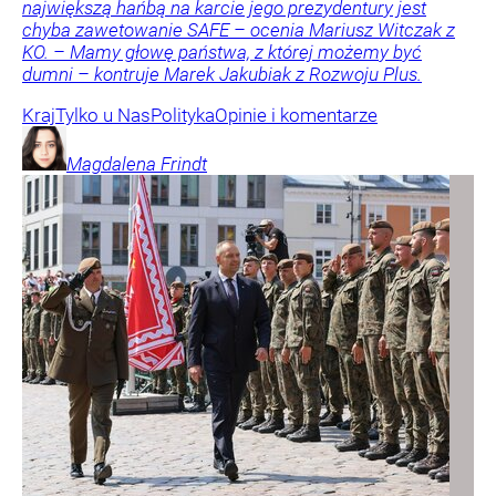
największą hańbą na karcie jego prezydentury jest
chyba zawetowanie SAFE – ocenia Mariusz Witczak z
KO. – Mamy głowę państwa, z której możemy być
dumni – kontruje Marek Jakubiak z Rozwoju Plus.
Kraj
Tylko u Nas
Polityka
Opinie i komentarze
Magdalena
Frindt