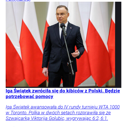
Iga Świątek zwróciła się do kibiców z Polski. Będzie
potrzebować pomocy
Iga Świątek awansowała do IV rundy turnieju WTA 1000
w Toronto. Polka w dwóch setach rozprawiła się ze
Szwajcarką Viktorija Golubic, wygrywając 6:2, 6:1.