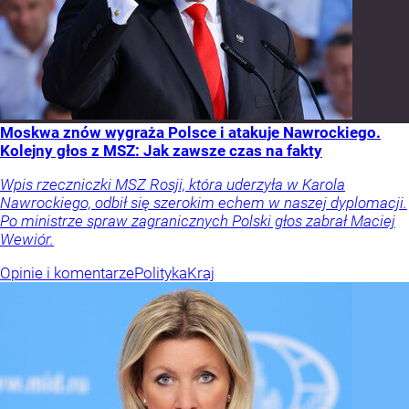
Moskwa znów wygraża Polsce i atakuje Nawrockiego.
Kolejny głos z MSZ: Jak zawsze czas na fakty
Wpis rzeczniczki MSZ Rosji, która uderzyła w Karola
Nawrockiego, odbił się szerokim echem w naszej dyplomacji.
Po ministrze spraw zagranicznych Polski głos zabrał Maciej
Wewiór.
Opinie i komentarze
Polityka
Kraj