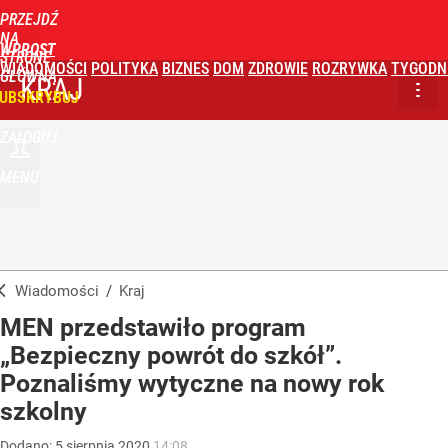
PRZEJDŹ
NA
WPROST
STRONĘ
WIADOMOŚCI
POLITYKA
BIZNES
DOM
ZDROWIE
ROZRYWKA
TYGODN
GŁÓWNĄ
KRAJ
UBSKRYBUJ
ZALOGUJ
MENU
Wiadomości
/
Kraj
MEN przedstawiło program
„Bezpieczny powrót do szkół”.
Poznaliśmy wytyczne na nowy rok
szkolny
Dodano:
5
sierpnia
2020
14:08