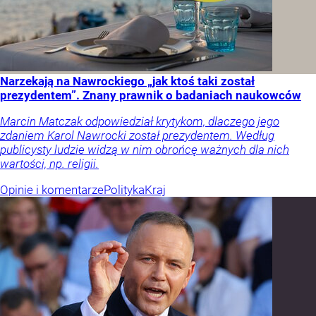
Narzekają na Nawrockiego „jak ktoś taki został
prezydentem”. Znany prawnik o badaniach naukowców
Marcin Matczak odpowiedział krytykom, dlaczego jego
zdaniem Karol Nawrocki został prezydentem. Według
publicysty ludzie widzą w nim obrońcę ważnych dla nich
wartości, np. religii.
Opinie i komentarze
Polityka
Kraj