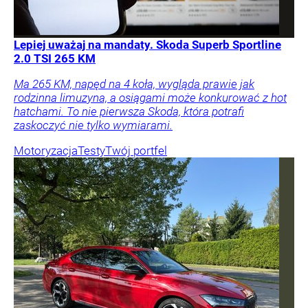
Lepiej uważaj na mandaty. Skoda Superb Sportline
2.0 TSI 265 KM
Ma 265 KM, napęd na 4 koła, wygląda prawie jak
rodzinna limuzyna, a osiągami może konkurować z hot
hatchami. To nie pierwsza Skoda, która potrafi
zaskoczyć nie tylko wymiarami.
Motoryzacja
Testy
Twój portfel