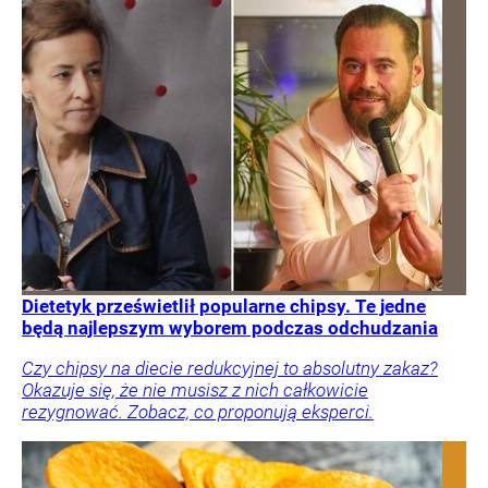
Dietetyk prześwietlił popularne chipsy. Te jedne
będą najlepszym wyborem podczas odchudzania
Czy chipsy na diecie redukcyjnej to absolutny zakaz?
Okazuje się, że nie musisz z nich całkowicie
rezygnować. Zobacz, co proponują eksperci.