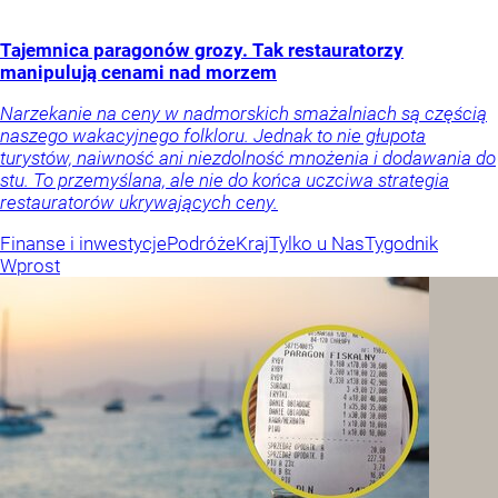
Tajemnica paragonów grozy. Tak restauratorzy
manipulują cenami nad morzem
Narzekanie na ceny w nadmorskich smażalniach są częścią
naszego wakacyjnego folkloru. Jednak to nie głupota
turystów, naiwność ani niezdolność mnożenia i dodawania do
stu. To przemyślana, ale nie do końca uczciwa strategia
restauratorów ukrywających ceny.
Finanse i inwestycje
Podróże
Kraj
Tylko u Nas
Tygodnik
Wprost