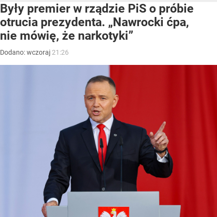
Były premier w rządzie PiS o próbie
otrucia prezydenta. „Nawrocki ćpa,
nie mówię, że narkotyki”
Dodano:
wczoraj
21:26