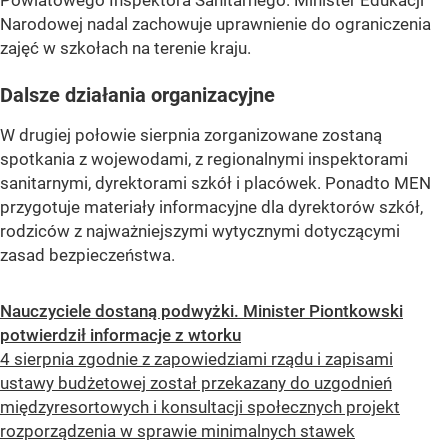
Powiatowego Inspektora Sanitarnego. Minister Edukacji
Narodowej nadal zachowuje uprawnienie do ograniczenia
zajęć w szkołach na terenie kraju.
Dalsze działania organizacyjne
W drugiej połowie sierpnia zorganizowane zostaną
spotkania z wojewodami, z regionalnymi inspektorami
sanitarnymi, dyrektorami szkół i placówek. Ponadto MEN
przygotuje materiały informacyjne dla dyrektorów szkół,
rodziców z najważniejszymi wytycznymi dotyczącymi
zasad bezpieczeństwa.
Nauczyciele dostaną podwyżki. Minister Piontkowski
potwierdził informacje z wtorku
4 sierpnia zgodnie z zapowiedziami rządu i zapisami
ustawy budżetowej został przekazany do uzgodnień
międzyresortowych i konsultacji społecznych projekt
rozporządzenia w sprawie minimalnych stawek