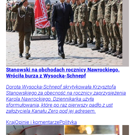
Stanowski na obchodach rocznicy Nawrockiego.
Wróciła burza z Wysocką-Schnepf
Dorota Wysocka-Schnepf skrytykowała Krzysztofa
Stanowskiego za obecność na rocznicy zaprzysiężenia
Karola Nawrockiego. Dziennikarka użyła
sformułowania, które po raz pierwszy padło z ust
założyciela Kanału Zero pod jej adresem.
Kraj
Opinie i komentarze
Polityka