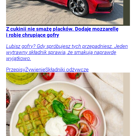
Z cukinii nie smażę placków. Dodaję mozzarellę
i robię chrupiące gofry
Lubisz gofry? Gdy spróbujesz tych przepadniesz. Jeden
wytrawny składnik sprawia, że smakują naprawdę
wyjątkowo.
Przepisy
Żywienie
Składniki odżywcze